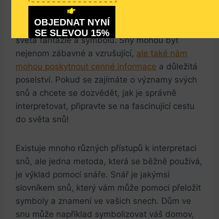
své sny
OBJEDNAT NYNÍ
Ve snu se nám otevírá brána do nekonečného
SE SLEVOU 15%
NEMÁM ZÁJEM, NECHCI SE CÍTIT ODPOČATÝ A 
světa fantazie a symbolů. Sny mohou být
SVĚŽÍ
nejenom zábavné a vzrušující,
ale také nám
mohou poskytnout cenné informace
a důležitá
poselství. Pokud se zajímáte o významy svých
snů a chcete se dozvědět, jak je správně
interpretovat, připravte se na fascinující cestu
do světa snů!
Existuje mnoho různých přístupů k interpretaci
snů, ale jedna metoda, která se běžně používá,
je výklad pomocí snáře. Snář je jakýmsi
slovníkem snů, který vám může pomoci přeložit
symboly a znamení ve vašich snech. Dům ve
snu může například symbolizovat váš domov,