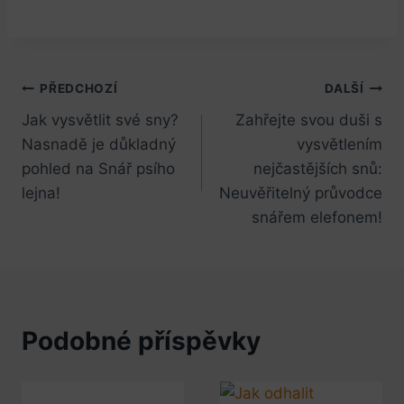
Navigace
PŘEDCHOZÍ
DALŠÍ
Jak vysvětlit své sny?
Zahřejte svou duši s
pro
Nasnadě je důkladný
vysvětlením
příspěvek
pohled na Snář psího
nejčastějších snů:
lejna!
Neuvěřitelný průvodce
snářem elefonem!
Podobné příspěvky