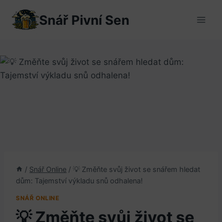
Přeskočit
Snář Pivní Sen
na
obsah
/
Snář Online
/
💡 Změňte svůj život se snářem hledat
dům: Tajemství výkladu snů odhalena!
SNÁŘ ONLINE
💡 Změňte svůj život se