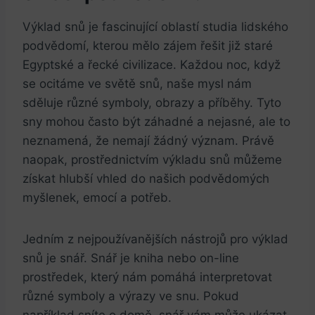
Výklad snů je fascinující oblastí studia lidského
podvědomí, kterou mělo zájem řešit již staré
Egyptské a řecké civilizace. Každou noc, když
se ocitáme ve světě snů, naše mysl nám
sděluje různé symboly, obrazy a příběhy. Tyto
sny mohou často být záhadné a nejasné, ale to
neznamená, že nemají žádný význam. Právě
naopak, prostřednictvím výkladu snů můžeme
získat hlubší vhled do našich podvědomých
myšlenek, emocí a potřeb.
Jedním z nejpoužívanějších nástrojů pro výklad
snů je snář. Snář je kniha nebo on-line
prostředek, který nám pomáhá interpretovat
různé symboly a výrazy ve snu. Pokud
například sníte o domě, snář vám může ukázat,