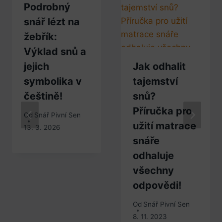
Podrobný
snář lézt na
žebřík:
Výklad snů a
jejich
Jak odhalit
symbolika v
tajemství
češtině!
snů?
Příručka pro
Od
Snář Pivní Sen
užití matrace
13. 3. 2026
snáře
odhaluje
všechny
odpovědi!
Od
Snář Pivní Sen
8. 11. 2023