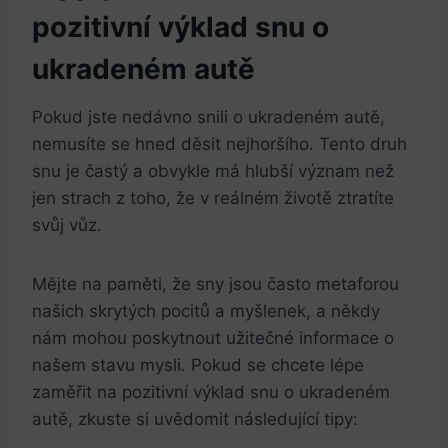
pozitivní výklad snu o​
ukradeném autě
Pokud jste nedávno snili o ukradeném autě,⁤
nemusíte⁢ se hned děsit nejhoršího. Tento druh
snu je častý a obvykle má‌ hlubší význam⁢ než
jen strach z toho, že v reálném životě⁢ ztratíte
svůj vůz.
Mějte na paměti, že ⁣sny jsou⁢ často metaforou
našich skrytých pocitů a myšlenek, a někdy
nám mohou poskytnout‌ užitečné informace o
našem stavu mysli. Pokud se chcete lépe
zaměřit na pozitivní výklad snu o ukradeném
autě, zkuste si uvědomit následující tipy: