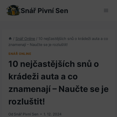
Přeskočit
Snář Pivní Sen
na
obsah
/
Snář Online
/
10 nejčastějších snů o krádeži auta a co
znamenají – Naučte se je rozluštit!
SNÁŘ ONLINE
10 nejčastějších snů o
krádeži auta a co
znamenají – Naučte se je
rozluštit!
Od
Snář Pivní Sen
1. 12. 2024