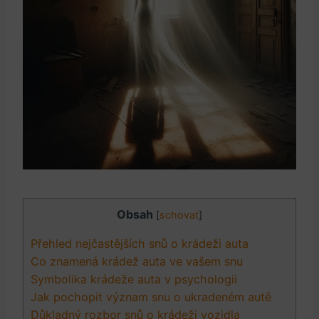
Obsah
[
schovat
]
Přehled nejčastějších snů o krádeži auta
Co znamená krádež auta ve‍ vašem snu
Symbolika​ krádeže auta v psychologii
Jak⁢ pochopit význam snu o ukradeném autě
Důkladný rozbor snů o krádeži vozidla