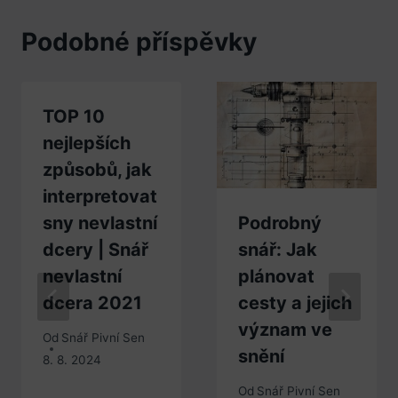
Podobné příspěvky
TOP 10
nejlepších
způsobů, jak
interpretovat
sny nevlastní
Podrobný
dcery | Snář
snář: Jak
nevlastní
plánovat
dcera 2021
cesty a jejich
význam ve
Od
Snář Pivní Sen
snění
8. 8. 2024
Od
Snář Pivní Sen