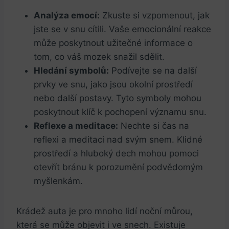
Analýza emocí:
Zkuste si vzpomenout, ​jak
jste se v snu cítili. Vaše emocionální reakce
může poskytnout užitečné informace o
tom, co váš mozek snažil sdělit.
Hledání symbolů:
Podívejte se na další⁢
prvky ve snu, jako jsou okolní ⁤prostředí
nebo další postavy. Tyto symboly mohou
poskytnout‍ klíč k pochopení významu snu.
Reflexe a meditace:
Nechte si čas na
reflexi a meditaci nad svým snem. Klidné
prostředí a hluboký ⁣dech mohou‍ pomoci
otevřít bránu k porozumění podvědomým
myšlenkám.
Krádež auta je pro ⁣mnoho lidí noční můrou, ​
která se může objevit i ⁤ve snech. Existuje