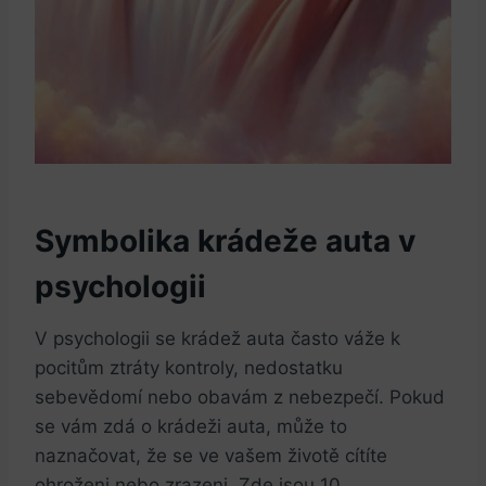
Symbolika​ krádeže auta v
psychologii
V psychologii se​ krádež auta často váže k
pocitům ztráty kontroly, nedostatku
sebevědomí nebo obavám z nebezpečí. Pokud
se vám zdá o krádeži auta, může to⁤
naznačovat,​ že se ve vašem životě cítíte
ohroženi ⁤nebo zrazeni. Zde jsou 10