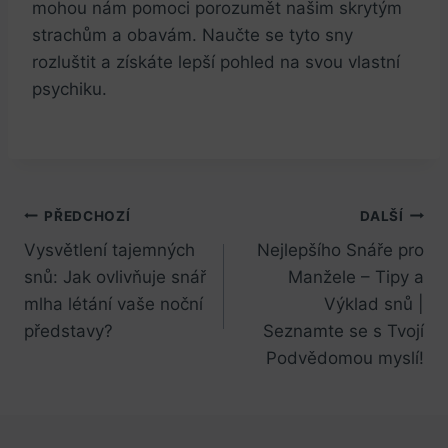
mohou nám pomoci porozumět našim skrytým
⁤strachům a obavám. Naučte se tyto sny
rozluštit‌ a získáte lepší pohled na svou vlastní
psychiku.
Navigace
PŘEDCHOZÍ
DALŠÍ
Vysvětlení tajemných
Nejlepšího Snáře pro
pro
snů: Jak ovlivňuje snář
Manžele – Tipy a
příspěvek
mlha létání vaše noční
Výklad snů |
představy?
Seznamte se s Tvojí
Podvědomou myslí!