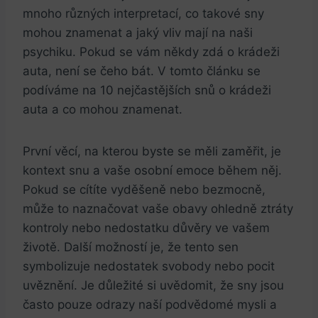
mnoho ⁣různých interpretací, co takové sny
mohou znamenat a jaký vliv mají na naši
psychiku. Pokud se vám někdy zdá o krádeži
auta, není se čeho bát. V tomto ⁤článku se
podíváme na 10 nejčastějších snů o krádeži
auta a co mohou znamenat.
První věcí, na kterou byste se měli zaměřit, je
kontext snu a vaše osobní emoce během něj.
Pokud se cítíte vyděšeně nebo bezmocně,
může to naznačovat vaše obavy ohledně ztráty
kontroly nebo nedostatku důvěry ve vašem
životě. Další možností je, že tento sen
symbolizuje nedostatek svobody nebo ⁣pocit
uvěznění. Je důležité si uvědomit, že sny jsou
často pouze odrazy naší podvědomé mysli a‍