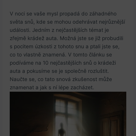
V noci se‍ vaše mysl propadá do záhadného
světa snů, kde se mohou odehrávat nejrůznější
události. Jedním z ⁢nejčastějších témat je
zřejmě krádež auta. Možná jste se již probudili
s pocitem úzkosti z tohoto snu a ptali jste se,
co to vlastně znamená. V tomto článku⁢ se
podíváme na 10 nejčastějších snů o krádeži
⁤auta a pokusíme se je společně rozluštit.‌
Naučte se, co tato snová zkušenost může
znamenat ‍a jak s ní⁢ lépe zacházet.