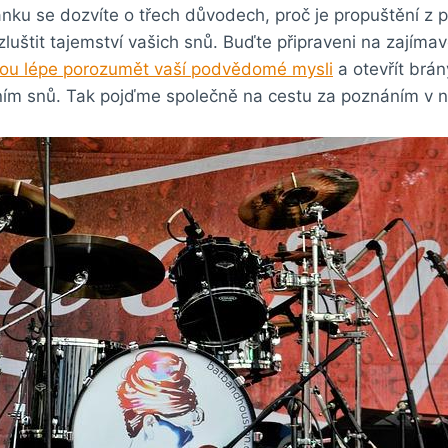
ánku se dozvíte o třech důvodech, proč je propuštění z 
luštit tajemství vašich snů. Buďte připraveni na zajíma
ou lépe porozumět vaší podvědomé mysli
a otevřít brán
ním snů. Tak pojďme společně na cestu za poznáním v 