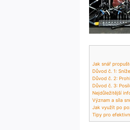
Jak snář propuš
Důvod č. 1: Sníže
Důvod č. 2: Proh
Důvod č. 3: Posí
Nejdůležitější i
Význam a síla s
Jak využít po po
Tipy pro efektiv