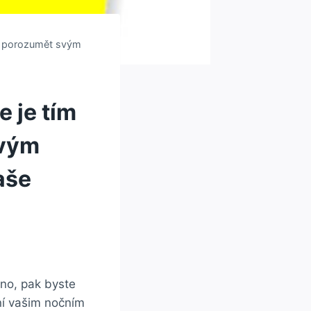
ak porozumět svým
e je tím
svým
aše
ano, pak byste
ní vašim nočním