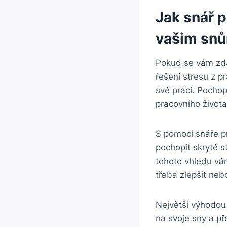
Jak snář 
vašim sn
Pokud se vám zda
řešení stresu z p
své práci. Pocho
pracovního života
S pomocí snáře p
pochopit skryté s
tohoto vhledu vám
třeba zlepšit neb
Největší výhodou 
na svoje sny a př