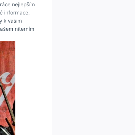
práce nejlepším
vé informace,
y k vašim
našem niterním