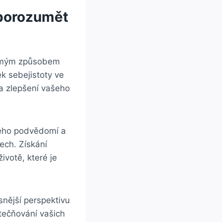
 porozumět
domým způsobem
k sebejistoty ve
a zlepšení vašeho
vého podvědomí a
ech. Získání
votě, které je
snější perspektivu
tečňování vašich