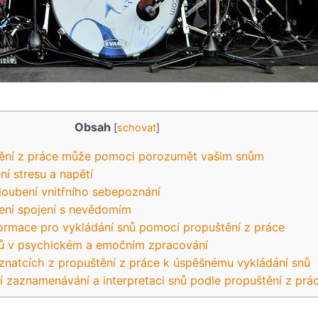
Obsah
[
schovat
]
tění z práce může pomoci porozumět vašim snům
ní stresu a napětí
loubení vnitřního sebepoznání
lení spojení s nevědomím
nformace pro vykládání snů pomocí propuštění z práce
nů v psychickém a emočním zpracování
znatcích z propuštění z práce k úspěšnému vykládání snů
ní zaznamenávání a interpretaci snů podle propuštění z prá