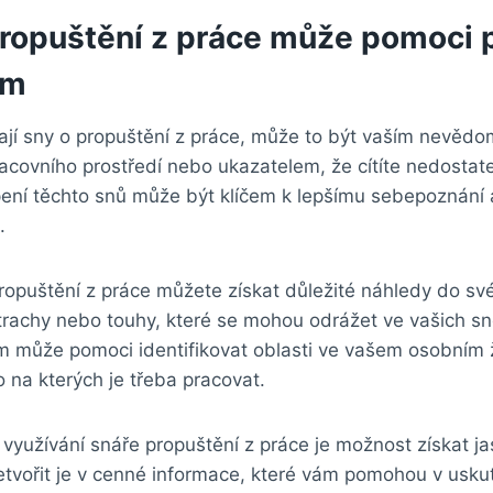
propuštění z práce může pomoci
ům
jí sny o propuštění z práce, může to být vaším nevě
racovního prostředí nebo ukazatelem, že cítíte nedostate
pení těchto snů může být klíčem k lepšímu sebepoznání 
.
ropuštění z práce můžete získat důležité náhledy do s
trachy nebo touhy, které se mohou odrážet ve vašich sn
 může pomoci identifikovat oblasti ve vašem osobním ži
o na kterých je třeba pracovat.
využívání snáře propuštění z práce je možnost získat ja
etvořit je v cenné informace, které vám pomohou v usku