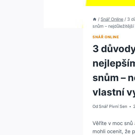
/
Snář Online
/
3 d
snům – nejdůležitější
SNÁŘ ONLINE
3 důvody,
nejlepší
snům – n
vlastní 
Od
Snář Pivní Sen
Věříte v moc snů 
mohli ocenit, že