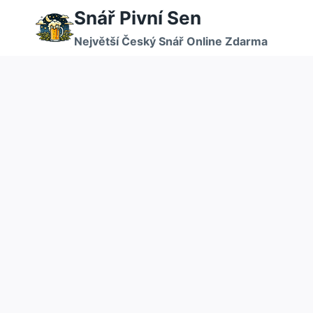
Přeskočit
Snář Pivní Sen
na
Největší Český Snář Online Zdarma
obsah