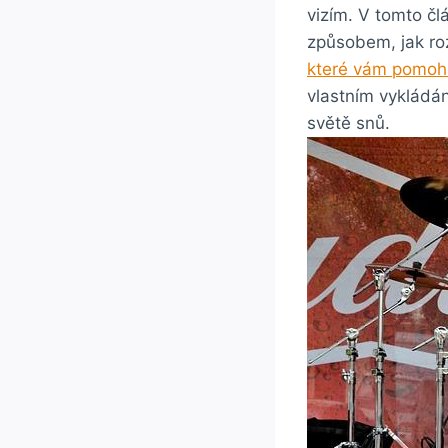
vizím. V tomto čl
způsobem, jak roz
které vám pomoh
vlastním vykládá
světě snů.