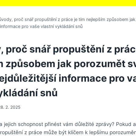
ůvody, proč snář propuštění z práce je tím nejlepším způsobem j
 informace pro vaše vlastní vykládání snů
 proč snář propuštění z prác
m způsobem jak porozumět 
ejdůležitější informace pro v
vykládání snů
28. 2. 2025
a jejich schopnost přinést vám důležité zprávy? Pokud 
 propuštění z práce může být klíčem k lepšímu porozumě