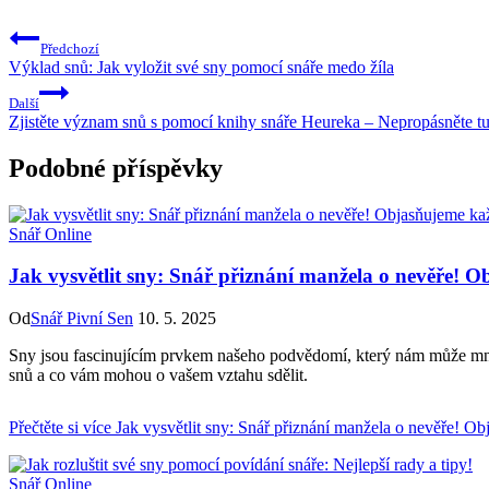
Předchozí
Výklad snů: Jak vyložit své sny pomocí snáře medo žíla
Další
Zjistěte význam snů s pomocí knihy snáře Heureka – Nepropásněte tu
Podobné příspěvky
Snář Online
Jak vysvětlit sny: Snář přiznání manžela o nevěře! O
Od
Snář Pivní Sen
10. 5. 2025
Sny jsou fascinujícím prvkem našeho podvědomí, který nám může m
snů a co vám mohou o vašem vztahu sdělit.
Přečtěte si více
Jak vysvětlit sny: Snář přiznání manžela o nevěře! Ob
Snář Online