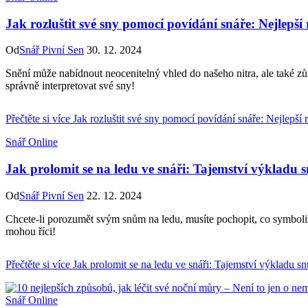
Jak rozluštit své sny pomocí povídání snáře: Nejlepší 
Od
Snář Pivní Sen
30. 12. 2024
Snění může nabídnout neocenitelný vhled do našeho nitra, ale také z
správně interpretovat své sny!
Přečtěte si více
Jak rozluštit své sny pomocí povídání snáře: Nejlepší r
Snář Online
Jak prolomit se na ledu ve snáři: Tajemství výkladu 
Od
Snář Pivní Sen
22. 12. 2024
Chcete-li porozumět svým snům na ledu, musíte pochopit, co symboli
mohou říci!
Přečtěte si více
Jak prolomit se na ledu ve snáři: Tajemství výkladu s
Snář Online