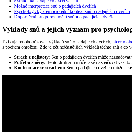
Symbolika padajících dveří ve snu
Možné interpretace snů o padajících dveřích
Psychologický a emocionální kontext snů o padajících dveřích
Doporučení pro porozumění snům o padajících dveřích
Výklady snů a jejich význam pro psycholog
Existuje mnoho různých výkladů snů o padajících dveřích,
které moho
s pocitem ohrožení. Zde je pět nejčastějších výkladů těchto snů a co
Strach z nejistoty:
Sen o padajících dveřích může naznačovat v
Potřeba změny:
Tento druh snu může také naznačovat vaši tou
Konfrontace se strachem:
Sen o padajících dveřích může také 