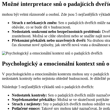
Možné interpretace snů o padajících dveří
mohou být velmi různorodé a osobní. Zde jsou 5 nejčastějších výklad
Strach z nečekaných změn:
Sen o padajících dveřích může na
obáváte, co se bude dít v budoucnosti.
Nedostatek soukromí nebo bezpečnostních problémů:
Dveře
zranitelnosti. Možná se cítíte ohroženi nebo se snažíte najít nov
Překonání překážek nebo uzavřených dveří:
Na druhou stran
čas zkoumat nové způsoby, jak otevřít nová vrata a dosáhnout s
Psychologický a emocionální kontext snů o
V psychologickém a emocionálním kontextu mohou sny o padajících dve
nedostatek kontroly nebo nejistota ohledně budoucnosti. Je důležité p
Následuje 5 nejčastějších výkladů snů o padajících dveřích:
Nedostatek kontroly:
Sen o padajících dveřích může naznačova
Nepřekonatelné překážky:
Možná se ve skutečnosti potýkáte 
Strach z nejistoty:
Sny o padajících dveřích mohou odrážet vaš
Potlačené emoce:
Takové sny mohou také naznačovat, že potlač