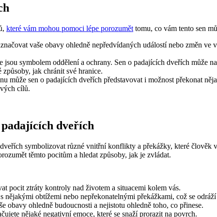
ch
ů,
které vám mohou pomoci lépe porozumět
tomu, co vám tento sen mů
značovat vaše obavy ohledně nepředvídaných událostí nebo změn ve vaše
 jsou symbolem oddělení a ochrany. Sen o padajících dveřích může na
é způsoby, jak chránit své hranice.
u může sen o padajících dveřích představovat i možnost překonat nějak
vých cílů.
 padajících dveřích
řích symbolizovat různé vnitřní konflikty a překážky, které člověk v
orozumět těmto pocitům a hledat způsoby, jak je zvládat.
t pocit ztráty kontroly nad životem a situacemi kolem vás.
s nějakými obtížemi nebo nepřekonatelnými překážkami, což se odráží 
e obavy ohledně budoucnosti a nejistotu ohledně toho, co přinese.
ujete nějaké negativní emoce, které se snaží prorazit na povrch.