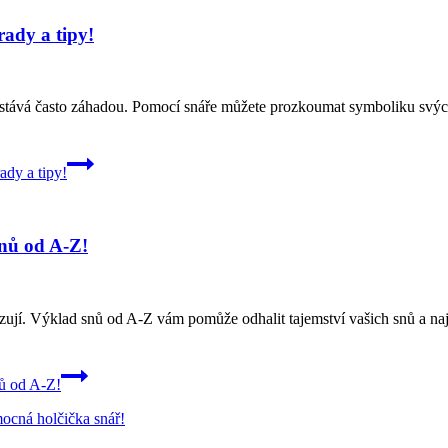
rady a tipy!
ůstává často záhadou. Pomocí snáře můžete prozkoumat symboliku svých
ady a tipy!
snů od A-Z!
zují. Výklad snů od A-Z vám pomůže odhalit tajemství vašich snů a na
nů od A-Z!