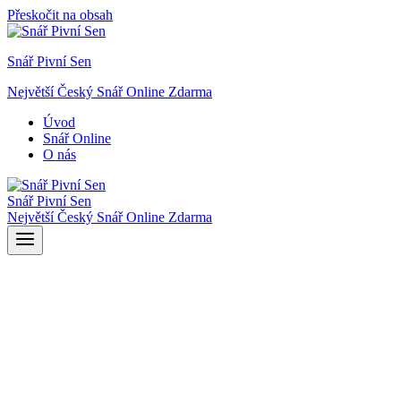
Přeskočit na obsah
Snář Pivní Sen
Největší Český Snář Online Zdarma
Úvod
Snář Online
O nás
Snář Pivní Sen
Největší Český Snář Online Zdarma