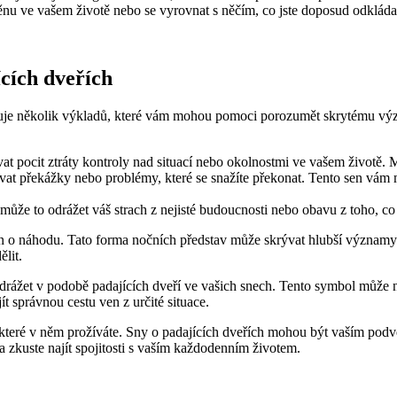
ěnu ve vašem životě nebo se vyrovnat s něčím, co jste doposud odkládal
cích dveřích
istuje několik výkladů, které vám mohou pomoci porozumět skrytému výz
 pocit ztráty kontroly nad situací nebo okolnostmi ve vašem životě. M
t překážky nebo problémy, které se snažíte překonat. Tento sen vám m
 může to odrážet váš strach z nejisté budoucnosti nebo obavu z toho, co
n o náhodu. Tato forma nočních představ může skrývat hlubší významy a 
lit.
 odrážet v podobě padajících dveří ve vašich snech. Tento symbol mů
t správnou cestu ven z určité situace.
, které v něm prožíváte. Sny o padajících dveřích mohou být vaším 
a zkuste najít spojitosti s vaším každodenním životem.