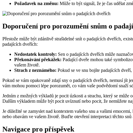
Požadavek na změnu:
Může to být signál, že je čas udělat zm
Doporučení pro porozumění snům o padají
Přestože může být zdánlivě strašidelné snít o padajících dveřích, ex
padajících dveřích:
Nedostatek kontroly:
Sen o padajících dveřích může naznačovat
Překonávání překážek:
Padající dveře mohou také symbolizova
vašem životě.
Strach z neznámého:
Pokud se ve snu bojíte padajících dveří,
Pokud se vám opakovaně zdají sny o padajících dveřích, nemusí jít je
vám mohou pomoci lépe porozumět, co vám vaše podvědomí snaží sdě
Jedním z možných výkladů je pocit úzkosti a strachu, který se může
Dalším výkladem může být pocit uvíznutí nebo pocit, že nemůžete nají
Je důležité se zamyslet nad kontextem vašeho snu a vašimi emocemi
nebo obavám ve vašem životě. Buďte otevření interpretaci těchto snů 
Navigace pro příspěvek