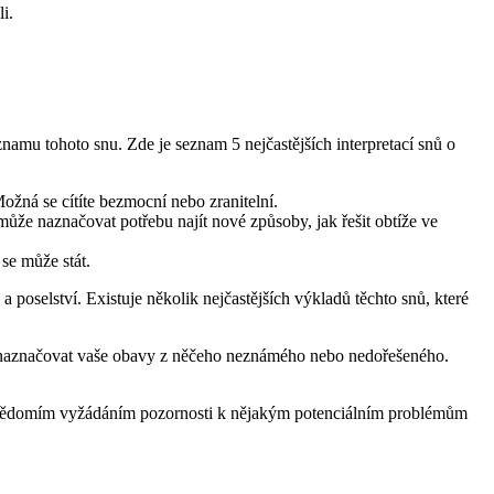
i.
namu tohoto snu. Zde je seznam 5 nejčastějších interpretací snů o
ožná se cítíte bezmocní nebo zranitelní.
ůže naznačovat potřebu najít nové způsoby, jak řešit obtíže ve
 se může stát.
poselství. Existuje několik nejčastějších výkladů těchto snů, které
že naznačovat vaše obavy z něčeho neznámého nebo nedořešeného.
podvědomím vyžádáním pozornosti k nějakým potenciálním problémům