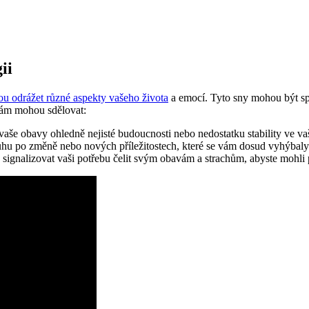
ii
u odrážet různé aspekty vašeho života
a emocí. Tyto sny mohou být sp
 vám mohou sdělovat:
aše obavy ohledně nejisté budoucnosti nebo nedostatku stability ve va
hu po změně nebo nových příležitostech, které se vám dosud vyhýbaly
signalizovat vaši potřebu čelit svým obavám a strachům, abyste mohli 