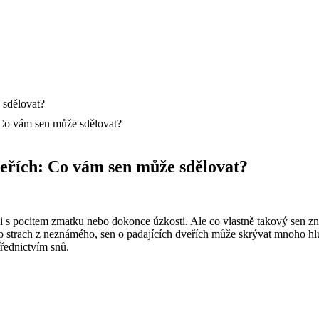
: Co vám sen může sdělovat?
dveřích: Co vám sen může sdělovat?
dili s pocitem zmatku nebo dokonce úzkosti. Ale co vlastně takový sen 
 strach z neznámého, sen o padajících dveřích může skrývat mnoho hlu
řednictvím snů.