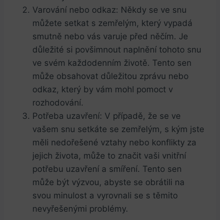
Varování nebo odkaz: Někdy se ve snu
můžete setkat ⁣s zemřelým, který ⁢vypadá
⁤smutně nebo ⁣vás varuje ‌před něčím. Je
důležité si povšimnout naplnění ⁣tohoto snu
ve svém každodenním životě. Tento sen
⁤může obsahovat důležitou zprávu nebo
odkaz, který by vám mohl pomoct v
rozhodování.
Potřeba ‍uzavření:​ V ⁤případě,‍ že ‌se ve‌
vašem snu setkáte se zemřelým, s ⁣kým ⁤jste
měli nedořešené vztahy nebo konflikty za
jejich života, může to ⁤značit vaši vnitřní
potřebu uzavření a smíření. Tento ‌sen
může být výzvou, abyste se obrátili na
svou minulost‌ a vyrovnali se s⁣ těmito
nevyřešenými problémy.