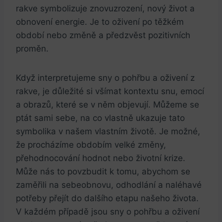
‌rakve symbolizuje znovuzrození, nový život a
obnovení energie. Je to oživení po těžkém
období nebo změně a předzvěst pozitivních
proměn.
Když interpretujeme sny o pohřbu ‌a oživení⁣ z
rakve, ⁣je důležité si všímat kontextu snu, emocí
a⁣ obrazů, které se v něm objevují. Můžeme se
ptát sami sebe, na co vlastně​ ukazuje tato
symbolika v našem vlastním⁤ životě. ⁤Je‍ možné,
že procházíme obdobím velké změny,
přehodnocování hodnot nebo‌ životní krize.
⁢Může nás to povzbudit k⁤ tomu, abychom se
⁢zaměřili na sebeobnovu, odhodlání a naléhavé
potřeby přejít do dalšího etapu našeho života.
V ‍každém případě jsou ⁢sny o pohřbu a oživení