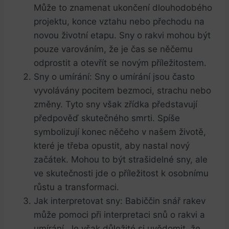
Může to znamenat ukončení dlouhodobého
projektu, konce vztahu nebo přechodu na
novou životní etapu. Sny ​o rakvi mohou být
pouze varováním, že je čas se něčemu
odprostit a otevřít se⁢ novým ​příležitostem.
Sny o umírání: Sny o umírání jsou často
vyvolávány pocitem bezmoci, strachu nebo
změny. Tyto sny však⁤ zřídka představují
předpověď skutečného smrti. Spíše
symbolizují‍ konec něčeho v našem životě,
které je třeba opustit, aby nastal nový
začátek. ‌Mohou ⁤to být strašidelné sny, ale‌
ve⁤ skutečnosti jde o příležitost k osobnímu
růstu a transformaci.
Jak interpretovat​ sny: ​Babiččin ⁤snář rakev
může⁢ pomoci při interpretaci ​snů o rakvi a
umírání. Je však důležité si uvědomit, že