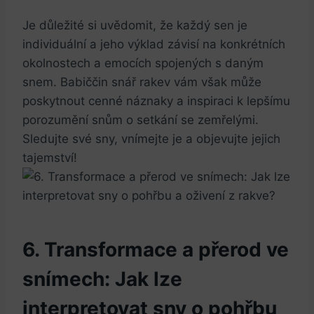
Je důležité si uvědomit, že každý sen⁢ je
individuální a​ jeho výklad závisí na konkrétních⁢
okolnostech a emocích ⁢spojených s daným
snem. Babiččin snář rakev vám však⁣ může
poskytnout cenné náznaky⁢ a inspiraci k lepšímu
porozumění snům o setkání⁤ se zemřelými.‌
Sledujte své ‍sny, vnímejte je a⁢ objevujte jejich
tajemství!
6. Transformace ⁤a přerod ve
snímech: Jak lze​
interpretovat sny o pohřbu