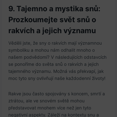
9. Tajemno a mystika snů:
Prozkoumejte svět snů o
rakvích ⁢a jejich významu
Věděli jste, že sny o rakvích mají významnou
symboliku​ a mohou nám ‍odhalit mnoho o
našem podvědomí? ⁤V následujících odstavcích
se ponoříme do světa snů o rakvích a jejich
tajemného významu.⁢ Možná vás překvapí, jak
moc tyto ⁢sny ovlivňují ⁢naše každodenní životy!
Rakve jsou často spojovány s koncem, smrtí a
ztrátou, ale ve snovém‌ světě mohou
představovat‌ mnohem více⁣ než jen tyto
negativní aspekty. Záleží ⁣na kontextu⁢ snu a