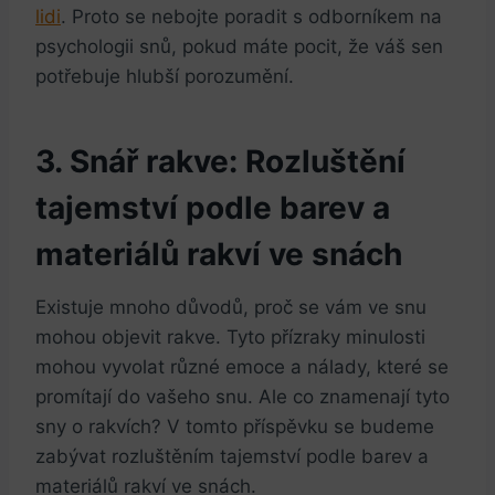
lidi
.​ Proto se‌ nebojte poradit s odborníkem⁣ na‍
psychologii snů, pokud máte pocit, že ⁤váš ​sen
potřebuje⁤ hlubší porozumění.
3. Snář rakve:⁤ Rozluštění
tajemství podle barev a
materiálů⁤ rakví ve snách
Existuje mnoho důvodů, proč se vám ​ve snu
mohou objevit rakve. Tyto​ přízraky minulosti‌
mohou vyvolat různé emoce ⁤a⁤ nálady, které se
promítají do vašeho snu. Ale co znamenají tyto
sny⁤ o rakvích? V⁢ tomto příspěvku se budeme
‌zabývat rozluštěním tajemství podle barev a
materiálů ​rakví ve snách.