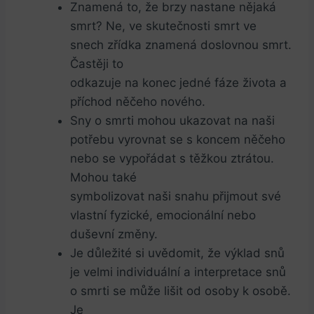
Znamená to, že brzy nastane nějaká
‍smrt? ⁤Ne, ve ‍skutečnosti smrt ve
snech ⁣zřídka⁤ znamená doslovnou smrt.⁢
Častěji to
odkazuje na konec jedné fáze života a
příchod něčeho nového.
Sny o smrti ⁣mohou ​ukazovat na naši
potřebu vyrovnat se s koncem něčeho
nebo ⁣se vypořádat s těžkou ztrátou.
Mohou také
symbolizovat naši snahu přijmout své
vlastní fyzické, emocionální ⁤nebo
duševní změny.
Je ⁣důležité si uvědomit, že ‌výklad snů
je velmi individuální a ‍interpretace snů
o smrti se může lišit od osoby k⁣ osobě.⁢
Je