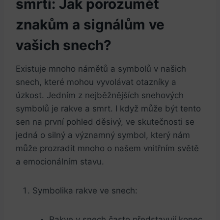
smrti: Jak porozumět
znakům a signálům ⁤ve⁢
vašich snech?
Existuje mnoho námětů a symbolů v našich
snech, které mohou vyvolávat otazníky a
úzkost. Jedním z nejběžnějších snehových
symbolů je‌ rakve a​ smrt. ⁢I když může být tento
sen na první pohled děsivý, ve skutečnosti se ​
jedná o silný a významný symbol, který nám
může prozradit ⁢mnoho⁢ o našem vnitřním světě
a emocionálním stavu.
Symbolika rakve ve snech:
Rakve⁣ v snech často představují konec