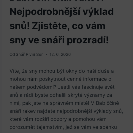
Nejpodrobnější výklad
snů! Zjistěte, co vám
sny ve snáři prozradí!
Od
Snář Pivní Sen
12. 6. 2026
Víte, že sny mohou být okny do naší duše a
mohou ​nám poskytnout cenné informace o⁢
našem podvědomí? Jestli⁢ vás fascinuje svět
snů a⁤ rádi byste odhalili skryté​ významy za‍
nimi, pak jste na správném místě! V Babiččině
snáři rakev najdete nejpodrobnější ​výklady snů,‍
které vám rozšíří obzory a pomohou vám
porozumět tajemstvím, jež se ⁤vám ve spánku