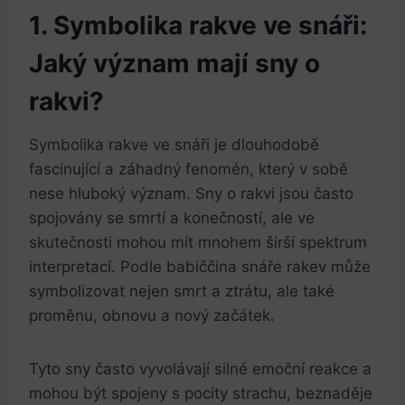
1. Symbolika rakve ve snáři:
Jaký význam mají sny ⁤o
rakvi?
Symbolika rakve ve snáři ⁤je dlouhodobě
fascinující a záhadný fenomén, který v ‌sobě
nese hluboký význam.‍ Sny o rakvi jsou často
‌spojovány ⁣se smrtí a konečností,​ ale ve
skutečnosti mohou⁢ mít mnohem širší spektrum
interpretací. Podle babiččina snáře rakev může
symbolizovat nejen smrt a ztrátu, ale také
proměnu, ⁣obnovu a nový začátek.
Tyto ⁢sny často vyvolávají silné emoční reakce a
mohou být spojeny s pocity strachu,​ beznaděje