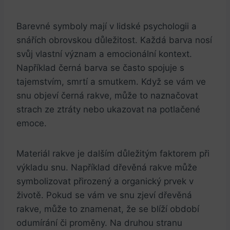
Barevné symboly ​mají v lidské psychologii a
snářích obrovskou důležitost. Každá barva nosí
svůj vlastní význam a emocionální kontext.
Například ⁢černá barva se často ⁣spojuje s
tajemstvím, smrtí a smutkem. Když se vám⁣ ve
snu objeví černá rakve, může to naznačovat
strach ze ⁢ztráty nebo ukazovat na potlačené
emoce.
Materiál ⁣rakve je dalším důležitým faktorem při
výkladu snu. Například dřevěná rakve může
symbolizovat přirozený a organický prvek v
životě. Pokud se vám​ ve snu zjeví dřevěná
rakve, ⁢může to znamenat, že se⁢ blíží období
odumírání⁤ či proměny. Na druhou stranu