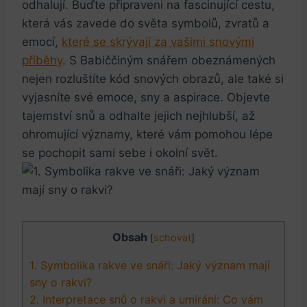
odhalují. Buďte ​připraveni⁣ na fascinující ⁤cestu,
která vás zavede do světa symbolů, ⁢zvratů a
‍emocí,
které se​ skrývají za vašimi snovými
příběhy
. S Babiččiným snářem‌ obeznámených
nejen rozluštíte kód ‌snových obrazů, ale také si
vyjasníte ‌své emoce, sny a aspirace. Objevte
tajemství snů a ​odhalte jejich nejhlubší, až
ohromující významy, které vám pomohou lépe
se ⁢pochopit sami sebe i okolní svět.
Obsah
[
schovat
]
1. Symbolika rakve ve snáři: Jaký význam mají
sny ⁤o rakvi?
2. Interpretace snů o‌ rakvi ⁢a umírání: ‍Co vám