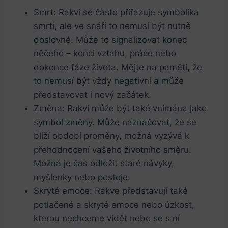
Smrt: Rakvi ⁢se často přiřazuje symbolika
smrti, ale ve ​snáři to nemusí být nutně
doslovné. Může to ‌signalizovat konec
něčeho – ‌konci ⁢vztahu, práce nebo
dokonce fáze života. Mějte⁣ na paměti, že
to nemusí být vždy negativní a​ může
představovat i nový začátek.
Změna: Rakvi ⁢může​ být také vnímána jako
symbol změny. Může naznačovat, že se
blíží období proměny, možná vyzývá k
přehodnocení vašeho životního směru.
Možná je ⁣čas odložit staré návyky,
myšlenky nebo postoje.
Skryté emoce: Rakve představují také
potlačené a skryté⁣ emoce nebo úzkost,
kterou nechceme vidět nebo se s⁤ ní