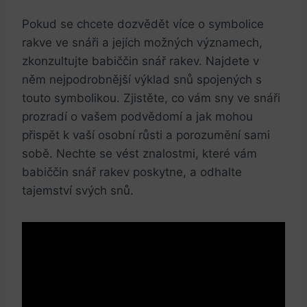
Pokud se chcete dozvědět více o symbolice
rakve ve snáři a jejích možných významech,
⁢zkonzultujte babiččin snář rakev. Najdete ‌v
něm ⁢nejpodrobnější výklad snů spojených ⁣s
touto symbolikou. Zjistěte,⁣ co vám sny ve snáři
prozradí o vašem podvědomí a jak mohou
přispět k ‍vaší osobní růsti a porozumění sami
sobě. Nechte se​ vést znalostmi, které vám
babiččin snář rakev poskytne, a odhalte
tajemství svých snů.