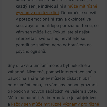
každý sen je ⁣individuální a
může​ mít různé
významy pro různé lidi
. Doporučuje se vzít
v potaz emocionální‍ stav a okolnosti ve
snu, abyste mohli lépe porozumět tomu, co
vám sen může říct. Pokud jste​ si nejistí
interpretací svého⁣ snu, neváhejte se
poradit se snářem nebo​ odborníkem⁣ na
psychologii snů.
Sny o⁤ rakvi a umírání mohou být neklidné a
‌záhadné. Nicméně, pomocí interpretace‌ snů a
babiččina snáře rakev můžete získat hlubší
porozumění tomu, co vám sny mohou prozradit
o koncích a nových začátcích ve vašem životě.
Mějte na paměti, že interpretace je subjektivní
a
každý sen může mít různé významy pro různé