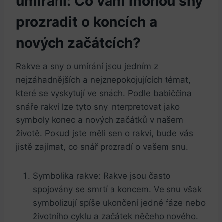
umírání: ‍Co vám mohou ​sny
prozradit o koncích a
nových začátcích?
Rakve a sny o umírání jsou jedním z
⁣nejzáhadnějších a nejznepokojujících témat,
které⁣ se​ vyskytují ve snách. Podle babiččina
snáře⁤ rakví lze⁤ tyto sny interpretovat jako
symboly konec a nových začátků v našem
‌životě. Pokud jste měli sen o rakvi, bude vás⁢
jistě zajímat, co snář prozradí o vašem snu.
Symbolika rakve: Rakve jsou často
spojovány se smrtí a koncem. Ve snu však
symbolizují spíše ukončení jedné fáze nebo
životního cyklu a začátek něčeho nového.