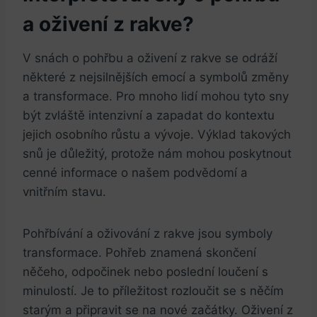
a oživení z rakve?
V snách o pohřbu a ‍oživení z rakve se odráží
některé z nejsilnějších emocí a symbolů změny
⁢a⁢ transformace. Pro mnoho lidí mohou ⁣tyto sny​
být zvláště‌ intenzivní a zapadat do‍ kontextu⁢
jejich osobního růstu a vývoje. Výklad takových
snů je​ důležitý, protože nám ‌mohou poskytnout
cenné informace o našem podvědomí​ a
vnitřním stavu.
Pohřbívání a ⁣oživování z⁢ rakve jsou symboly
transformace. Pohřeb znamená skončení
⁣něčeho, odpočinek nebo poslední loučení s
minulostí. Je to ⁢příležitost⁤ rozloučit se s něčím
starým a připravit se na nové začátky. Oživení z