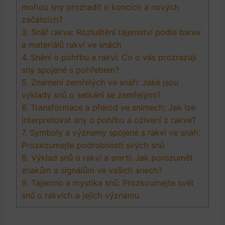
mohou ​sny prozradit o koncích a nových
začátcích?
3. Snář rakve:⁤ Rozluštění tajemství podle barev
a materiálů⁤ rakví ve snách
4. Snění o pohřbu a rakvi: Co o vás ⁤prozrazují
sny spojené s⁣ pohřebem?
5. ⁣Znamení zemřelých ve snáři: Jaké jsou
výklady snů o setkání se zemřelými?
6. Transformace ⁤a přerod ve snímech: Jak lze​
interpretovat sny o pohřbu a oživení z rakve?
7. Symboly a významy spojené s rakví ve snáři:
Prozkoumejte podrobnosti svých snů
8. Výklad snů o‌ rakvi a smrti: Jak porozumět
znakům a signálům ⁤ve⁢ vašich snech?
9. Tajemno a mystika snů: Prozkoumejte svět
snů o rakvích ⁢a jejich významu