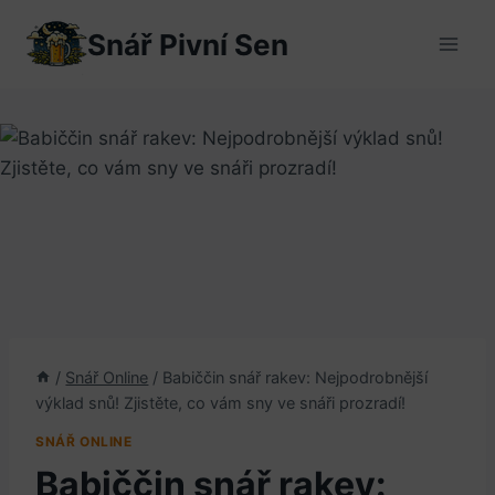
Přeskočit
Snář Pivní Sen
na
obsah
/
Snář Online
/
Babiččin snář rakev: Nejpodrobnější
výklad snů! Zjistěte, co vám sny ve snáři prozradí!
SNÁŘ ONLINE
Babiččin snář rakev: