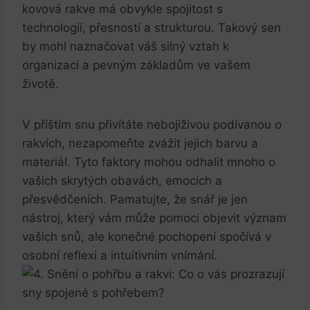
kovová rakve má obvykle spojitost s
technologií, přesností a strukturou. Takový sen
by mohl naznačovat váš‍ silný vztah k
organizaci a pevným‍ základům ve⁢ vašem
životě.
V⁣ příštím snu přivítáte nebojiživou⁢ podívanou o
rakvích, nezapomeňte‍ zvážit ⁢jejich barvu a
materiál. Tyto faktory mohou odhalit ‍mnoho o
vašich skrytých obavách, ​emocích a
přesvědčeních. Pamatujte, že​ snář je jen
nástroj, který vám může pomoci ⁤objevit význam
vašich snů, ale konečné pochopení spočívá v
osobní reflexi⁤ a‌ intuitivním vnímání.