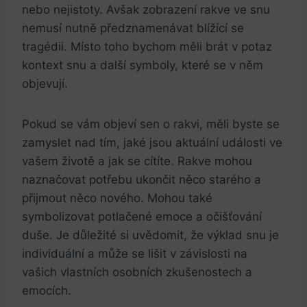
nebo nejistoty. Avšak zobrazení rakve ve snu
nemusí nutně předznamenávat blížící se
tragédii. Místo toho bychom měli brát v potaz
kontext snu a další symboly, ⁣které‍ se v něm
objevují.
Pokud ⁣se ‌vám objeví​ sen o ‌rakvi, měli byste se⁢
zamyslet nad⁤ tím, jaké jsou aktuální události​ ve
vašem životě a jak se cítíte. Rakve mohou
naznačovat ⁣potřebu ukončit něco starého‌ a‍
přijmout něco nového. Mohou také
symbolizovat potlačené emoce a očišťování
duše. ⁢Je důležité si uvědomit, že výklad snu je
individuální a ⁢může se lišit v závislosti na
vašich vlastních osobních zkušenostech a⁣
emocích.