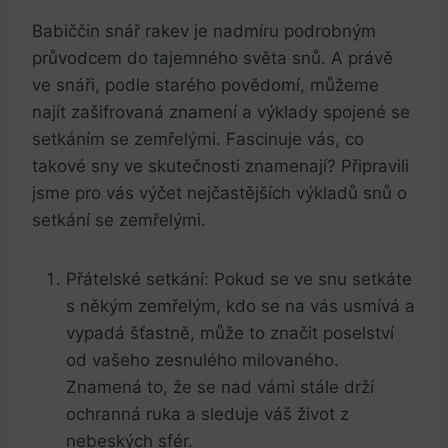
Babiččin snář rakev je nadmíru podrobným
průvodcem do tajemného světa snů. A‌ právě‌
ve ⁢snáři, podle ‌starého povědomí, můžeme⁢
najít zašifrovaná znamení a výklady spojené se⁤
setkáním se zemřelými. Fascinuje vás, co
takové sny ve skutečnosti znamenají? Připravili
jsme‌ pro vás výčet nejčastějších výkladů snů o
setkání se zemřelými.
Přátelské setkání: Pokud se⁤ ve snu⁣ setkáte
s někým zemřelým, kdo se ⁢na vás usmívá a
⁤vypadá šťastně, může to značit poselství
od vašeho zesnulého​ milovaného.‌
Znamená to, ⁤že se nad vámi⁣ stále​ drží
ochranná ruka a sleduje váš život ⁤z
nebeských sfér.