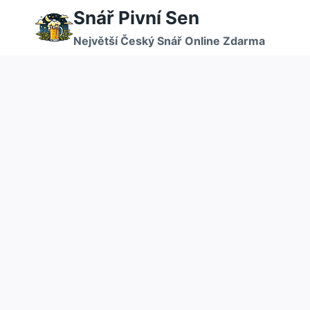
Přeskočit
Snář Pivní Sen
na
Největší Český Snář Online Zdarma
obsah