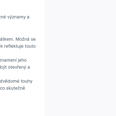
ůzné významy a
čátkem. Možná se
 reflektuje touto
 znamení jeho
 být otevřený a
odvědomé touhy
 co skutečně