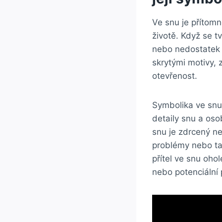
Ve snu je přítomn
životě. Když se t
nebo nedostatek 
skrytými motivy,
otevřenost.
Symbolika ve snu m
detaily snu a oso
snu je zdrcený n
problémy nebo taj
přítel ve snu oho
nebo potenciální 