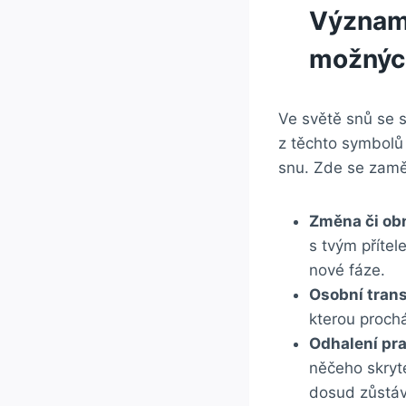
Význam 
možných
Ve světě snů se 
z těchto symbolů 
snu. Zde se zaměř
Změna či ob
s tvým příte
nové fáze.
Osobní tran
kterou prochá
Odhalení pr
něčeho skryté
dosud zůstáv