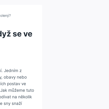
holený?
dyž se ve
í. Jedním z
hy, obavy nebo
ích postav ve
? Jak můžeme tuto
dívat na několik
e sny snaží