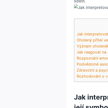
sdělit.
Jak interpretovat
Oholený přítel v
Význam oholenéh
Jak reagovat na 
Rozpoznání emocí
Podvědomé asoci
Zdravotní a psyc
Rozhodování o vý
Jak interp
její symbo