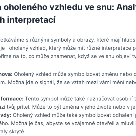
oholeného vzhledu ve snu: Anal
 interpretací
setkáváme s různými symboly a obrazy, které mají hlub
je i oholený vzhled, který může mít různé interpretace 
íme na to, co může znamenat, když se ve snu objeví tvů
nova:
Oholený vzhled může symbolizovat změnu nebo o
lem. Možná jde o signál, že se vztah mezi vámi mění ne
sformace:
Tento symbol může také naznačovat osobní t
zí tvůj přítel. Může to být změna v jeho životě nebo v j
avdy:
Oholený vzhled může také symbolizovat odhalení
ho. Možná je čas, abyste se vzájemně otevřeli a mluvili
aly skryté.