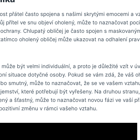
ost přátel často spojena s našimi skrytými emocemi a v
vůj přítel ve snu objeví oholený, může to naznačovat pocit
ochrany. Chlupatý obličej je často spojen s maskovan
 zatímco oholený obličej může ukazovat na odhalení pra
ůže být velmi individuální, a proto je důležité vzít v úv
bní situace dotyčné osoby. Pokud se vám zdá, že váš oh
ebo smutný, může to naznačovat, že se ve vašem vztahu
emství, které potřebují být vyřešeny. Na druhou stranu
lený a šťastný, může to naznačovat novou fázi ve vaší př
pozitivní změnu v rámci vašeho vztahu.