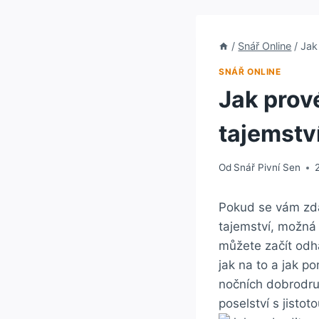
/
Snář Online
/
Jak
SNÁŘ ONLINE
Jak prové
tajemstv
Od
Snář Pivní Sen
Pokud se vám zdaj
tajemství, možná
můžete začít odha
jak na to a jak p
nočních dobrodruž
poselství s jistot