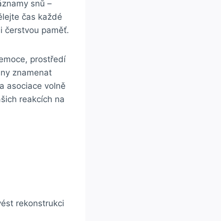
záznamy snů –
ělejte čas každé
i čerstvou paměť.
 emoce, prostředí
 sny znamenat
 a asociace volně
ašich reakcích na
vést rekonstrukci