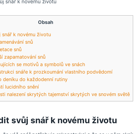
Obsah
j snář k novému životu
amenávání snů
retace snů
ší zapamatování snů
kujících se motivů a symbolů ve snách
strukci snáře k prozkoumání vlastního podvědomí
 deníku do každodenní rutiny
í lucidního snění
i nalezení skrytých tajemství skrytých ve snovém světě
it svůj snář k novému životu