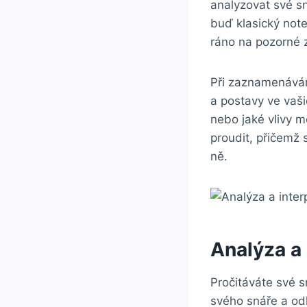
analyzovat své s
buď klasický not
ráno na pozorné 
Při zaznamenávání
a postavy ve vaši
nebo jaké vlivy m
proudit, přičemž 
ně.
Analýza a 
Pročitáváte své s
svého snáře a odh