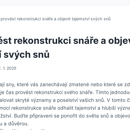
 provést rekonstrukci snáře a objevit tajemství svých snů
st rekonstrukci snáře a obje
í svých snů
2. 1. 2025
í sny, které vás zanechávají zmatené nebo které se zda
 je čas provést rekonstrukci svého snáře. Tímto jedno
lovat skryté významy a poselství vašich snů. V tomto č
omocí rekonstrukce snáře odhalit tajemství a hlubší výz
ství. Buďte připraveni se ponořit do světa snů a objevov
ou a důvěrou.