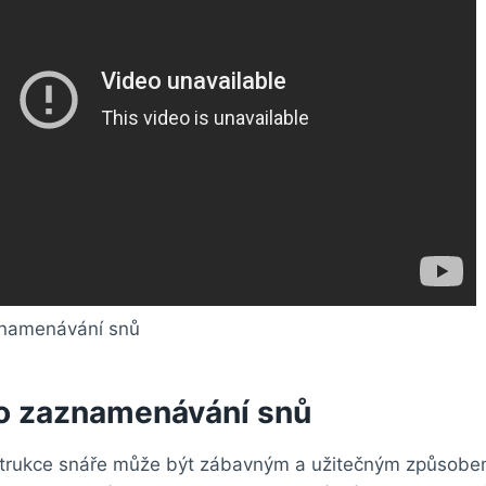
o zaznamenávání snů
trukce snáře může být zábavným a užitečným způsobem