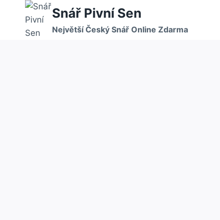
Přeskočit
Snář Pivní Sen
na
Největší Český Snář Online Zdarma
obsah