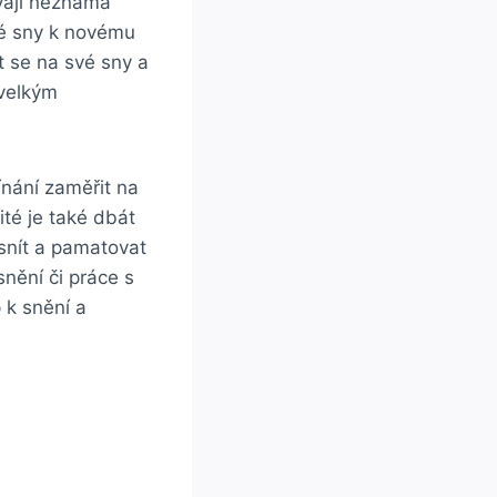
ývají neznámá
své sny k novému
t se na své sny a
 velkým
ínání zaměřit na
ité je také dbát
snít a pamatovat
snění či práce s
 k snění a