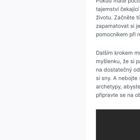
Pokud máte pocit
tajemství čekajíc
životu. Začněte t
zapamatovat si j
pomocníkem při r
Dalším krokem můž
myšlenku, že si pa
na dostatečný od
si sny. A nebojte
archetypy, abyste
připravte se na o