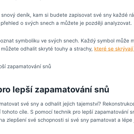
t snový deník, kam si budete zapisovat své sny každé r
 přehled o svých snech a můžete je později analyzovat.
poznat symboliku ve svých snech. Každý symbol může 
můžete odhalit skryté touhy a strachy,
které se skrývaj
pro lepší zapamatování snů
matovat své sny a odhalit jejich tajemství? Rekonstruk
 tohoto cíle. S pomocí technik pro lepší zapamatování 
na zlepšení své schopnosti si své sny pamatovat a lépe j