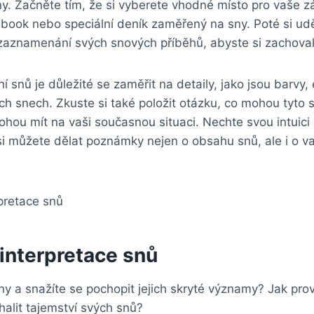
ny. Začněte tím, že si vyberete vhodné místo pro vaše 
ebook nebo speciální deník zaměřený na sny. Poté si ud
zaznamenání svých snových příběhů, abyste si zachoval
 snů je důležité se zaměřit na detaily, jako jsou barvy,
ch snech. Zkuste si také položit otázku, co mohou tyto
ohou mít na vaši současnou situaci. Nechte svou intuici
si můžete dělat poznámky nejen o obsahu snů, ale i o v
interpretace snů
ny a snažíte se pochopit jejich skryté významy? Jak pro
alit tajemství svých snů?