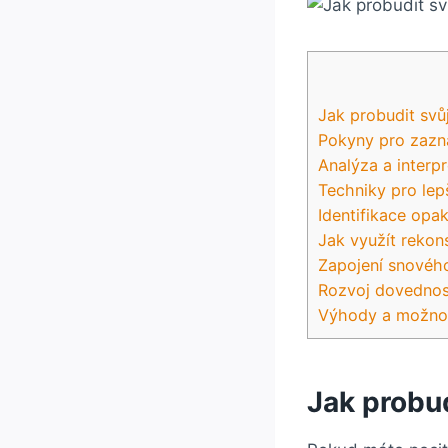
Jak probudit svů
Pokyny pro zazn
Analýza a interp
Techniky pro lep
Identifikace opa
Jak využít rekon
Zapojení snového
Rozvoj dovednost
Výhody a možnost
Jak probud