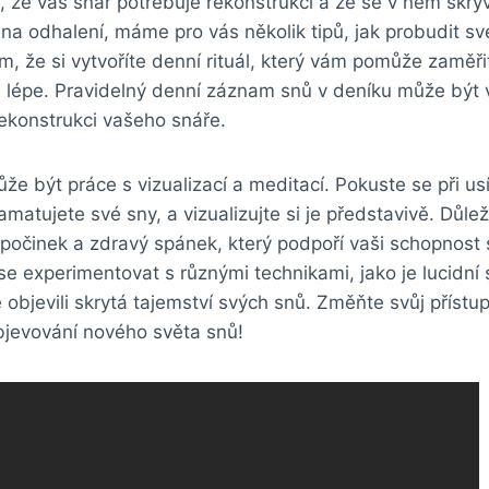
, že váš snář potřebuje rekonstrukci a že se v něm skr
í na odhalení, máme pro vás několik tipů, jak probudit 
ím, že si vytvoříte denní rituál, který vám pomůže zaměři
e lépe. Pravidelný denní záznam snů v deníku může být
ekonstrukci vašeho snáře.
e být práce s vizualizací a meditací. Pokuste se při us
matujete své sny, a vizualizujte si je představivě. Důlež
počinek a zdravý spánek, který podpoří vaši schopnost 
 se experimentovat s různými technikami, jako je lucidní 
 objevili skrytá tajemství svých snů. Změňte svůj přístup
bjevování nového světa snů!