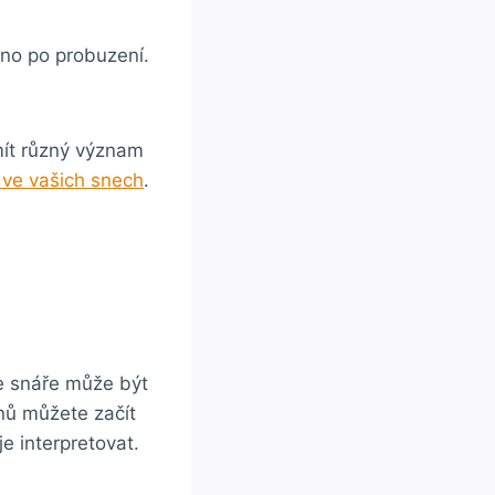
áno po probuzení.
mít různý význam
í ve vašich snech
.
ce snáře může být
snů můžete začít
e interpretovat.