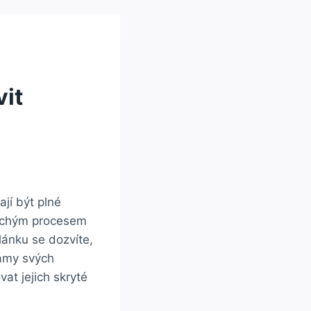
vit
jí být plné
duchým procesem
lánku se dozvíte,
namy svých
at jejich skryté