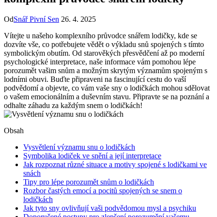
Od
Snář Pivní Sen
26. 4. 2025
Vítejte u našeho komplexního průvodce snářem lodičky, kde se
dozvíte vše, co potřebujete vědět o výkladu snů spojených s tímto
symbolickým obutím. Od starověkých přesvědčení až po moderní
psychologické interpretace, naše informace vám pomohou lépe
porozumět vašim snům a možným skrytým významům spojeným s
lodními obuvi. Buďte připraveni na fascinující cestu do vaší
podvědomí a objevte, co vám vaše sny o lodičkách mohou sdělovat
o vašem emocionálním a duševním stavu. Připravte se na poznání a
odhalte záhadu za každým snem o lodičkách!
Obsah
Vysvětlení významu snu o lodičkách
Symbolika lodiček ve snění a její interpretace
Jak rozpoznat různé situace a motivy spojené s lodičkami ve
snách
Tipy pro lépe porozumět snům o lodičkách
Rozbor častých emocí a pocitů spojených se snem o
lodičkách
Jak tyto sny ovlivňují vaši podvědomou mysl a psychiku
Doporučené postupy pro zlepšení porozumění vašemu