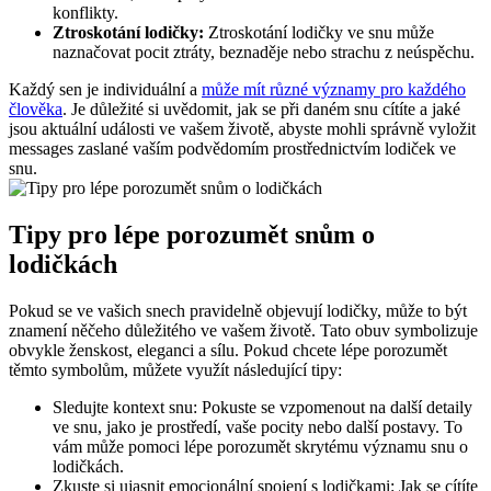
konflikty.
Ztroskotání lodičky:
Ztroskotání lodičky ve snu může
naznačovat pocit ztráty, beznaděje nebo strachu z neúspěchu.
Každý sen je individuální a
může mít různé významy pro každého
člověka
. Je důležité si uvědomit, jak se při daném snu cítíte a jaké
jsou aktuální události ve vašem životě, abyste mohli správně vyložit
messages zaslané vaším podvědomím prostřednictvím lodiček ve
snu.
Tipy pro lépe porozumět snům o
lodičkách
Pokud se ve vašich snech pravidelně objevují lodičky, může to být
znamení něčeho důležitého ve vašem životě. Tato obuv symbolizuje
obvykle ženskost, eleganci a sílu. Pokud chcete lépe porozumět
těmto symbolům, můžete využít následující tipy:
Sledujte kontext snu: Pokuste se vzpomenout na další detaily
ve snu, jako je prostředí, vaše pocity nebo další postavy. To
vám může pomoci lépe porozumět skrytému významu snu o
lodičkách.
Zkuste si ujasnit emocionální spojení s lodičkami: Jak se cítíte