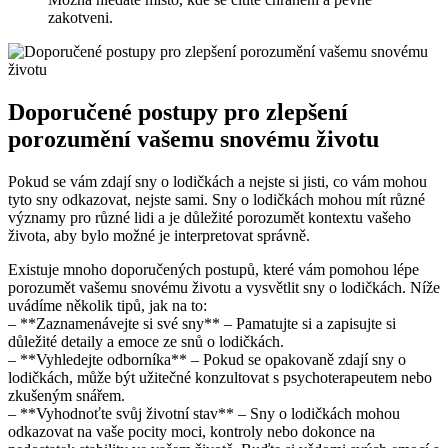
zakotveni.
Doporučené postupy pro zlepšení
porozumění vašemu snovému životu
Pokud se vám zdají sny o lodičkách a nejste si jisti, co vám mohou
tyto sny odkazovat, nejste sami. Sny o lodičkách mohou mít různé
významy pro různé lidi a je důležité porozumět kontextu vašeho
života, aby bylo možné je interpretovat správně.
Existuje mnoho doporučených postupů, které vám pomohou lépe
porozumět vašemu snovému životu a vysvětlit sny o lodičkách. Níže
uvádíme několik tipů, jak na to:
– **Zaznamenávejte si své sny** – Pamatujte si a zapisujte si
důležité detaily a emoce ze snů o lodičkách.
– **Vyhledejte odborníka** – Pokud se opakovaně zdají sny o
lodičkách, může být užitečné konzultovat s psychoterapeutem nebo
zkušeným snářem.
– **Vyhodnoťte svůj životní stav** – Sny o lodičkách mohou
odkazovat na vaše pocity moci, kontroly nebo dokonce na