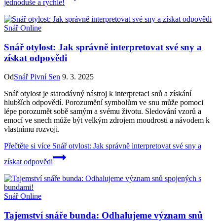
jednoduše a rychle!
Snář Online
Snář otylost: Jak správně interpretovat své sny a
získat odpovědi
Od
Snář Pivní Sen
9. 3. 2025
Snář otylost je starodávný nástroj k interpretaci snů a získání
hlubších odpovědí. Porozumění symbolům ve snu může pomoci
lépe porozumět sobě samým a svému životu. Sledování vzorů a
emocí ve snech může být velkým zdrojem moudrosti a návodem k
vlastnímu rozvoji.
Přečtěte si více
Snář otylost: Jak správně interpretovat své sny a
získat odpovědi
Snář Online
Tajemství snáře bunda: Odhalujeme význam snů