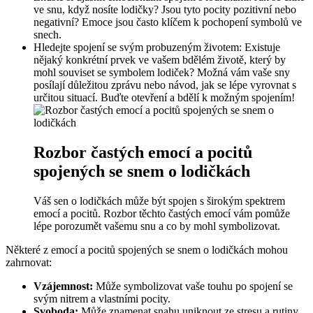
ve snu, když nosíte lodičky? Jsou tyto pocity pozitivní nebo
negativní? Emoce jsou často klíčem k pochopení symbolů ve
snech.
Hledejte spojení se svým probuzeným životem: Existuje
nějaký konkrétní prvek ve vašem bdělém životě, který by
mohl souviset se symbolem lodiček? Možná vám vaše sny
posílají důležitou zprávu nebo návod, jak se lépe vyrovnat s
určitou situací. Buďte otevření a bdělí k možným spojením!
Rozbor častých emocí a pocitů
spojených se snem o lodičkách
Váš sen o lodičkách může být spojen s širokým spektrem
emocí a pocitů. Rozbor těchto častých emocí vám pomůže
lépe porozumět vašemu snu a co by mohl symbolizovat.
Některé z emocí a pocitů spojených se snem o lodičkách mohou
zahrnovat:
Vzájemnost:
Může symbolizovat vaše touhu po spojení se
svým nitrem a vlastními pocity.
Svoboda:
Může znamenat snahu uniknout ze stresu a rutiny