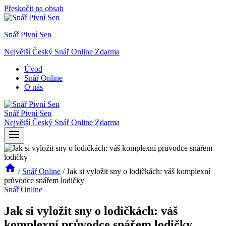
Přeskočit na obsah
Snář Pivní Sen
Největší Český Snář Online Zdarma
Úvod
Snář Online
O nás
Snář Pivní Sen
Největší Český Snář Online Zdarma
/
Snář Online
/
Jak si vyložit sny o lodičkách: váš komplexní
průvodce snářem lodičky
Snář Online
Jak si vyložit sny o lodičkách: váš
komplexní průvodce snářem lodičky