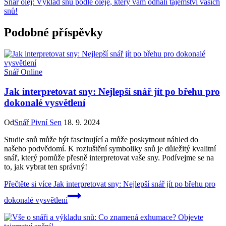
Snář olej: Výklad snů podle oleje, který vám odhalí tajemství vašich
snů!
Podobné příspěvky
Snář Online
Jak interpretovat sny: Nejlepší snář jít po břehu pro
dokonalé vysvětlení
Od
Snář Pivní Sen
18. 9. 2024
Studie snů může být fascinující a může poskytnout náhled do
našeho podvědomí. K rozluštění symboliky snů je důležitý kvalitní
snář, který pomůže přesně interpretovat vaše sny. Podívejme se na
to, jak vybrat ten správný!
Přečtěte si více
Jak interpretovat sny: Nejlepší snář jít po břehu pro
dokonalé vysvětlení