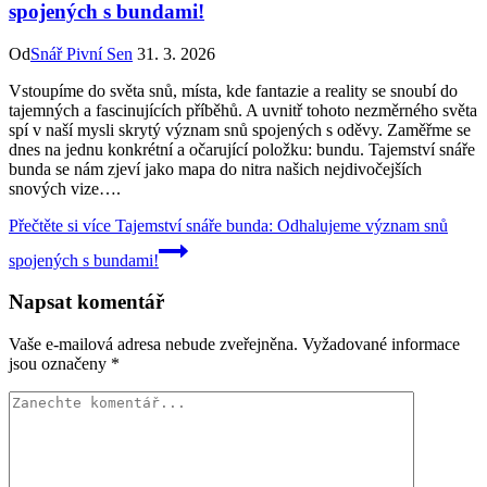
spojených s bundami!
Od
Snář Pivní Sen
31. 3. 2026
Vstoupíme do světa snů, místa, kde fantazie a reality se snoubí do
tajemných a fascinujících příběhů. A uvnitř tohoto nezměrného světa
spí v naší mysli skrytý význam snů spojených s oděvy. Zaměřme se
dnes na jednu konkrétní a očarující položku: bundu. Tajemství snáře
bunda se nám zjeví jako mapa do nitra našich nejdivočejších
snových vize….
Přečtěte si více
Tajemství snáře bunda: Odhalujeme význam snů
spojených s bundami!
Napsat komentář
Vaše e-mailová adresa nebude zveřejněna.
Vyžadované informace
jsou označeny
*