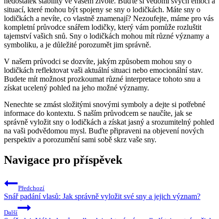
nedostatek stability ve vašem životě. Buďte si vědomi svých emocí a
situací, které mohou být spojeny se sny o lodičkách. Máte sny o
lodičkách a nevíte, co vlastně znamenají? Nezoufejte, máme pro vás
kompletní průvodce snářem lodičky, který vám pomůže rozluštit
tajemství vašich snů. Sny o lodičkách mohou mít různé významy a
symboliku, a je důležité porozumět jim správně.
V našem průvodci se dozvíte, jakým způsobem mohou sny o
lodičkách reflektovat vaši aktuální situaci nebo emocionální stav.
Budete mít možnost prozkoumat různé interpretace tohoto snu a
získat ucelený pohled na jeho možné významy.
Nenechte se zmást složitými snovými symboly a dejte si potřebné
informace do kontextu. S naším průvodcem se naučíte, jak se
správně vyložit sny o lodičkách a získat jasný a srozumitelný pohled
na vaši podvědomou mysl. Buďte připraveni na objevení nových
perspektiv a porozumění sami sobě skrz vaše sny.
Navigace pro příspěvek
Předchozí
Snář padání vlasů: Jak správně vyložit své sny a jejich význam?
Další