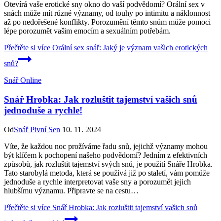
Otevírá vaše erotické sny okno do vaší podvědomí? Orální sex v
snách může mít různé významy, od touhy po intimitu a náklonnost
až po nedořešené konflikty. Porozumění těmto snům může pomoci
lépe porozumět vašim emocím a sexuálním potřebám.
Přečtěte si více
Orální sex snář: Jaký je význam vašich erotických
snů?
Snář Online
Snář Hrobka: Jak rozluštit tajemství vašich snů
jednoduše a rychle!
Od
Snář Pivní Sen
10. 11. 2024
Víte, že každou noc prožíváme řadu snů, jejichž významy mohou
být klíčem k pochopení našeho podvědomí? Jedním z efektivních
způsobů, jak rozluštit tajemství svých snů, je použití Snáře Hrobka.
Tato starobylá metoda, která se používá již po staletí, vám pomůže
jednoduše a rychle interpretovat vaše sny a porozumět jejich
hlubšímu významu. Připravte se na cestu…
Přečtěte si více
Snář Hrobka: Jak rozluštit tajemství vašich snů