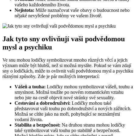
vašeho každodenního života.
Nejistota:
Může naznačovat vaše obavy o budoucnost nebo
nějaké nevyřešené problémy ve vašem životě.
Jak tyto sny ovlivňují vaši podvědomou
mysl a psychiku
Ve snu mohou lodičky symbolizovat mnoho různých věcí a jejich
význam může být hlubší, než si možná myslíte. Pokud se vám zdají
sny o lodičkách, může to ovlivnit vaši podvědomou mysl a psychiku
různými způsoby. Zde je pár možných interpretací:
Vášeň a touha:
Lodičky mohou symbolizovat vášeň, touhu a
smyslnost. Možná toužíte po novém romantickém vztahu
nebo jste na cestě objevit nové stránky své sexuality.
Cestování a dobrodružství:
Lodičky mohou také
představovat vaši touhu po dobrodružství a nových zážitcích.
Možná se cítíte jako na moři, pohybující se neznámými
vodami života.
Stabilita a bezpečnost:
Na druhou stranu mohou lodičky
také symbolizovat vaši touhu po stabilitě a bezpečnosti.
Možná hledáte místo, kde se cítíte chráněni a pevně