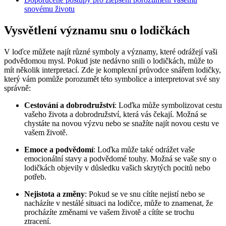
snovému životu
Vysvětlení významu snu o lodičkách
V loďce můžete najít různé symboly a významy, které odrážejí vaši
podvědomou mysl. Pokud jste nedávno snili o lodičkách, může to
mít několik interpretací. Zde je komplexní průvodce snářem lodičky,
který vám pomůže porozumět této symbolice a interpretovat své sny
správně:
Cestování a dobrodružství
: Loďka může symbolizovat cestu
vašeho života a dobrodružství, která vás čekají. Možná se
chystáte na novou výzvu nebo se snažíte najít novou cestu ve
vašem životě.
Emoce a podvědomí
: Loďka může také odrážet vaše
emocionální stavy a podvědomé touhy. Možná se vaše sny o
lodičkách objevily v důsledku vašich skrytých pocitů nebo
potřeb.
Nejistota a změny
: Pokud se ve snu cítíte nejistí nebo se
nacházíte v nestálé situaci na lodičce, může to znamenat, že
procházíte změnami ve vašem životě a cítíte se trochu
ztracení.