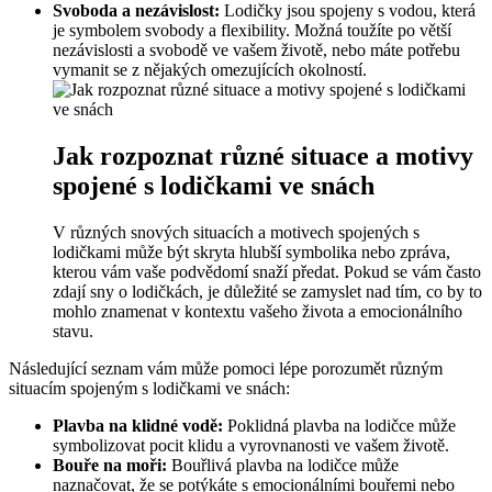
Svoboda a nezávislost:
Lodičky jsou spojeny s vodou, která
je symbolem svobody a flexibility. Možná toužíte po větší
nezávislosti a svobodě ve vašem životě, nebo máte potřebu
vymanit se z nějakých omezujících okolností.
Jak rozpoznat různé situace a motivy
spojené s lodičkami ve snách
V různých snových situacích a motivech spojených s
lodičkami může být skryta hlubší symbolika nebo zpráva,
kterou vám vaše podvědomí snaží předat. Pokud se vám často
zdají sny o lodičkách, je důležité se zamyslet nad tím, co by to
mohlo znamenat v kontextu vašeho života a emocionálního
stavu.
Následující seznam vám může pomoci lépe porozumět různým
situacím spojeným s lodičkami ve snách:
Plavba na klidné vodě:
Poklidná plavba na lodičce může
symbolizovat pocit klidu a vyrovnanosti ve vašem životě.
Bouře na moři:
Bouřlivá plavba na lodičce může
naznačovat, že se potýkáte s emocionálními bouřemi nebo