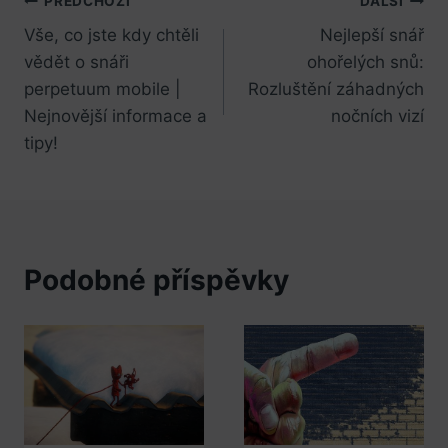
Navigace
PŘEDCHOZÍ
DALŠÍ
Vše, co jste kdy chtěli
Nejlepší snář
pro
vědět o snáři
ohořelých snů:
příspěvek
perpetuum mobile |
Rozluštění záhadných
Nejnovější informace a
nočních vizí
tipy!
Podobné příspěvky