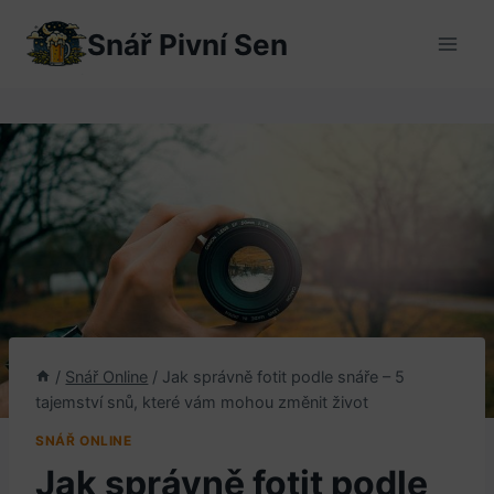
Přeskočit
Snář Pivní Sen
na
obsah
/
Snář Online
/
Jak správně fotit podle snáře – 5
tajemství snů, které vám mohou změnit život
SNÁŘ ONLINE
Jak správně fotit podle