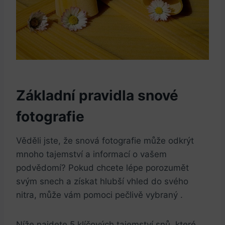
Základní pravidla snové
fotografie
Věděli jste, že snová fotografie může odkrýt
mnoho tajemství a informací o vašem
podvědomí? Pokud chcete lépe porozumět
svým snech a získat hlubší vhled do svého
nitra, může vám pomoci pečlivě vybraný .
Níže najdete 5 klíčových tajemství snů, které