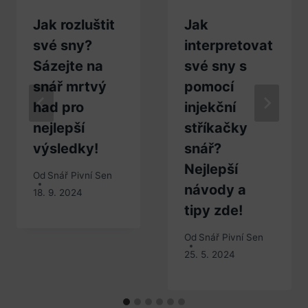
Jak rozluštit
Jak
své sny?
interpretovat
Sázejte na
své sny s
snář mrtvý
pomocí
had pro
injekční
nejlepší
stříkačky
výsledky!
snář?
Nejlepší
Od
Snář Pivní Sen
návody a
18. 9. 2024
tipy zde!
Od
Snář Pivní Sen
25. 5. 2024