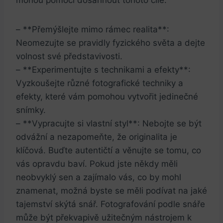
mohou pomoci dosáhnout tohoto cíle:
– **Přemýšlejte mimo rámec realita**:
Neomezujte se pravidly fyzického světa a dejte
volnost své představivosti.
– **Experimentujte s technikami a efekty**:
Vyzkoušejte různé fotografické techniky a
efekty, které vám pomohou vytvořit jedinečné
snímky.
– **Vypracujte si vlastní styl**: Nebojte se být
odvážní a nezapomeňte, že originalita je
klíčová. Buďte autentičtí a věnujte se tomu, co
vás opravdu baví. Pokud jste někdy měli
neobvyklý sen a zajímalo vás, co by mohl
znamenat, možná byste se měli podívat na jaké
tajemství skýtá snář. Fotografování podle snáře
může být překvapivě užitečným nástrojem k