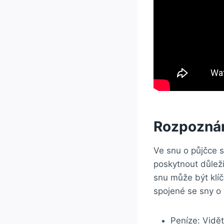
Rozpoznání
Ve snu o půjčce 
poskytnout důleži
snu může být klí
spojené se sny o 
Peníze: Vidět