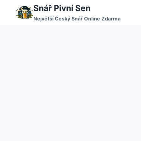
Přeskočit
Snář Pivní Sen
na
Největší Český Snář Online Zdarma
obsah