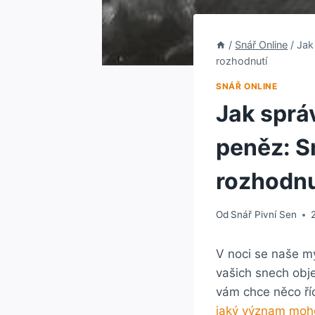
/
Snář Online
/
Jak
rozhodnutí
SNÁŘ ONLINE
Jak sprá
peněz: S
rozhodnu
Od
Snář Pivní Sen
V noci se naše m
vašich snech obj
vám chce něco říc
jaký význam moho