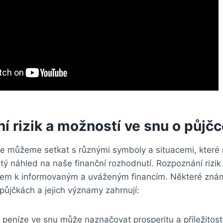
 rizik a možností ve snu o půjčc
se můžeme setkat s různými symboly a situacemi, kter
tý náhled na naše finanční rozhodnutí. Rozpoznání rizik
čem k informovaným a uváženým financím. Některé zn
půjčkách a jejich významy zahrnují:
 peníze ve snu může naznačovat prosperitu a příležitost