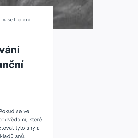
o vaše finanční
ování
anční
 Pokud se ve
 podvědomí, které
tovat tyto sny a
kladů snů,