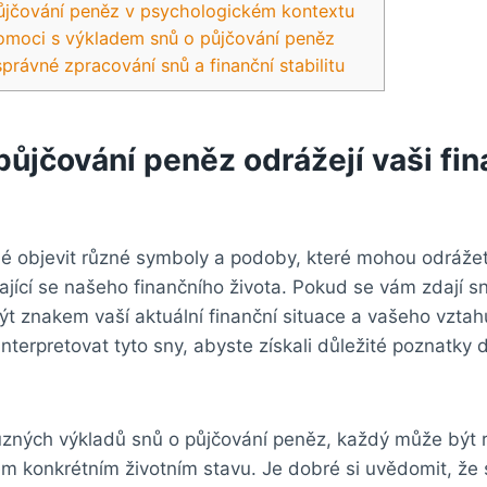
ůjčování peněz v psychologickém kontextu
omoci s výkladem snů o půjčování peněz
právné zpracování snů a finanční stabilitu
půjčování peněz odrážejí vaši fin
é objevit různé symboly a podoby, které mohou odrážet
jící se našeho finančního života. Pokud se vám zdají s
ýt znakem vaší aktuální finanční situace a vašeho vzta
interpretovat tyto sny, abyste získali důležité poznatky d
ůzných výkladů snů o půjčování peněz, každý může být r
em konkrétním životním stavu. Je dobré si uvědomit, že