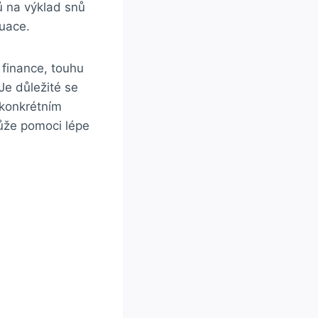
ů na výklad snů
tuace.
 finance, touhu
Je důležité se
 konkrétním
ůže pomoci lépe