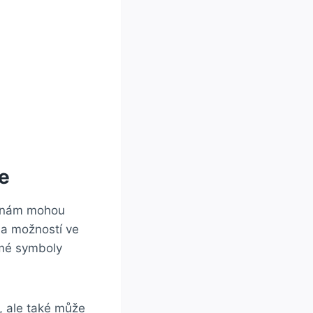
e
é nám mohou
 a možností ve
ámé symboly
, ale také může