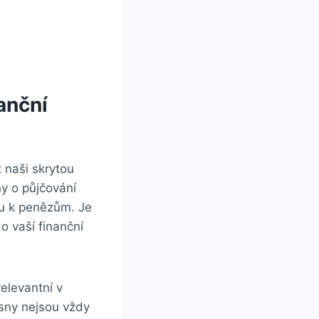
anční
 naši skrytou
ny o půjčování
hu k penězům. Je
o vaší finanční
elevantní v
 sny nejsou vždy