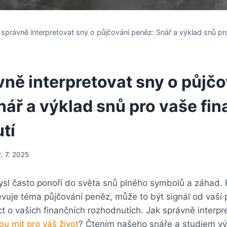
 správně interpretovat sny o půjčování peněz: Snář a výklad snů pr
vně interpretovat sny o půjč
nář a výklad snů pro vaše fin
tí
2. 7. 2025
ysl často ponoří do světa snů plného symbolů a záhad.
evuje téma půjčování peněz, může to být signál od vaší
t o vašich finančních rozhodnutích. Jak správně interpre
u mít pro váš život
? Čtením našeho snáře a studiem vý