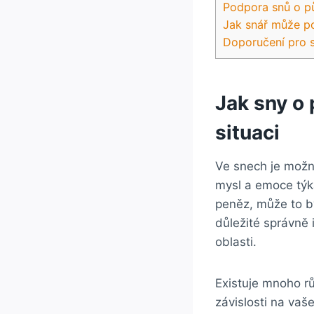
Podpora snů o p
Jak snář může p
Doporučení pro s
Jak sny o 
situaci
Ve snech je možn
mysl a emoce týka
peněz, může to b
důležité správně 
oblasti.
Existuje mnoho r
závislosti na vaš