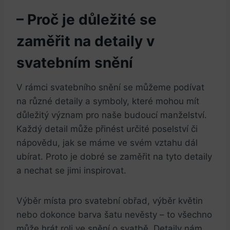
– Proč je důležité se
zaměřit na detaily v
svatebním snění
V rámci svatebního snění ⁤se můžeme podívat
na různé detaily a symboly, které mohou mít
důležitý význam pro naše budoucí manželství.
Každý detail ‍může přinést určité poselství či
‍nápovědu, ⁤jak se máme ve svém vztahu dál
ubírat. Proto​ je dobré se zaměřit na tyto detaily
a nechat se jimi inspirovat.
Výběr místa pro svatební ‍obřad, výběr⁣ květin
⁢nebo⁣ dokonce barva šatu⁢ nevěsty – to všechno
může hrát roli ve⁣ snění o svatbě.⁤ Detaily nám