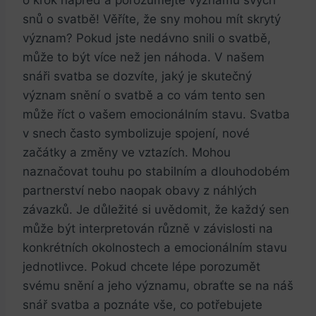
snů o svatbě! Věříte, že sny mohou ⁢mít skrytý
‌význam? Pokud jste nedávno‍ snili o svatbě,
může to být více⁢ než jen‍ náhoda.⁢ V​ našem
snáři svatba se ‌dozvíte, jaký ‌je skutečný⁤
význam snění o ‌svatbě a‌ co vám tento sen
může ⁢říct o vašem emocionálním stavu. Svatba
v snech často⁢ symbolizuje spojení, nové
začátky a‍ změny ve ​vztazích. Mohou
naznačovat touhu po stabilním a dlouhodobém
⁤partnerství ‌nebo naopak obavy z náhlých
závazků. Je důležité si uvědomit, ⁤že každý sen
může být interpretován různě v závislosti‌ na
konkrétních okolnostech a emocionálním⁣ stavu
jednotlivce. Pokud chcete lépe porozumět
svému snění a jeho ‌významu, obraťte se ​na náš
snář svatba a poznáte‌ vše,‍ co⁤ potřebujete