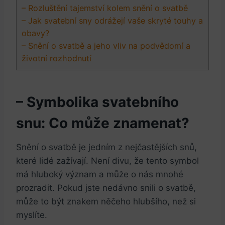
– Rozluštění tajemství kolem snění o svatbě
– Jak ​svatební sny odrážejí vaše ⁣skryté touhy ‌a
obavy?
– Snění o svatbě a​ jeho ⁤vliv na⁢ podvědomí⁢ a
životní rozhodnutí
– Symbolika svatebního
snu: Co může ‌znamenat?
Snění o ⁤svatbě⁣ je jedním z nejčastějších snů,
které lidé zažívají.⁢ Není divu, ⁢že ⁢tento symbol
má hluboký význam a může o nás mnohé
prozradit. Pokud jste⁢ nedávno snili o svatbě,
může to být znakem něčeho hlubšího, než si
myslíte.