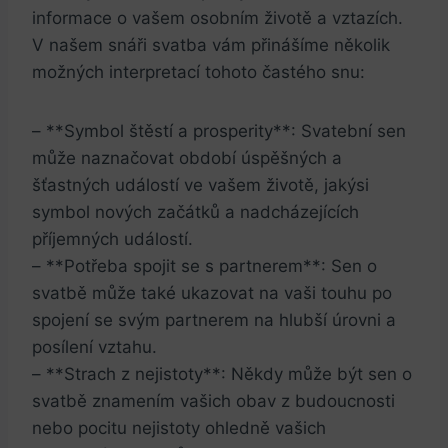
informace o vašem osobním životě a vztazích.
V ‍našem snáři svatba vám přinášíme několik
⁣možných interpretací tohoto častého ⁢snu:
– **Symbol štěstí a prosperity**: Svatební sen
může naznačovat ​období úspěšných a
šťastných ⁣událostí ve vašem ‍životě, jakýsi
symbol nových začátků a nadcházejících
příjemných událostí.
– **Potřeba spojit⁣ se s partnerem**: Sen o
svatbě může také ukazovat na vaši ‍touhu po
spojení se ⁤svým partnerem na hlubší úrovni a
posílení vztahu.
– **Strach z nejistoty**:⁣ Někdy může být sen​ o
svatbě znamením vašich obav z budoucnosti
⁤nebo pocitu ‌nejistoty ohledně vašich​