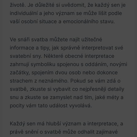
životě. Je důležité si ​uvědomit, že každý sen je
individuální a⁤ jeho význam⁤ se může ‌lišit podle
vaší osobní situace a emocionálního stavu.
Ve snáři ⁢svatba⁤ můžete⁢ najít užitečné
informace a tipy, jak ⁤správně interpretovat své
svatební sny. Některé obecné ‌interpretace
zahrnují symboliku spojenou s oddáním, novými
​začátky, ⁣spojením dvou‌ osob nebo dokonce
strachem z neznámého. Pokud ‌se vám​ zdá o
svatbě, zkuste​ si vybavit ⁤co nejpřesněji detaily
snu a ⁢zkuste se zamyslet nad tím, jaké méty a
pocity vám tato​ událost vyvolává.
Každý sen má⁣ hlubší význam a​ interpretace, a
právě snění⁤ o svatbě může odhalit zajímavé ​