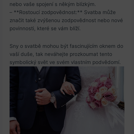
nebo ‍vaše spojení s někým blízkým.
– **Rostoucí zodpovědnost:** Svatba může
značit také ‍zvýšenou zodpovědnost nebo ⁢nové
povinnosti, které se vám blíží.
Sny o svatbě mohou být⁣ fascinujícím oknem ​do
vaší​ duše,⁢ tak neváhejte prozkoumat tento
symbolický svět ve svém vlastním podvědomí.