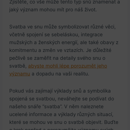
Zjistěte,‌ co vše⁢ může tento typ snů znamenat a
jaký význam mohou​ mít pro náš​ život.
Svatba ve snu může symbolizovat ​různé věci,
včetně spojení se sebeláskou, integrace
mužských a ženských ‍energií,‍ ale také obavy z
komitmentu a změn ve vztazích. Je důležité
pečlivě se ⁣zaměřit na detaily svého snu o
svatbě,
abyste⁣ mohli lépe porozumět jeho
významu
a ‌dopadu na vaši realitu.
Pokud vás zajímají výklady snů a ‌symbolika
spojená se ⁢svatbou, neváhejte se podívat do
našeho ‌snáře “svatba”. V něm naleznete
ucelené informace a výklady různých situací,
které se mohou ve snu o svatbě objevit. Buďte
o krok⁤ napřed⁢ a porozumějte⁣ významu svých