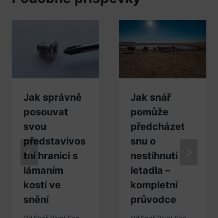
Jak správně
Jak snář
posouvat
pomůže
svou
předcházet
představivos
snu o
tní hranici s
nestihnutí
lámaním
letadla –
kostí ve
kompletní
snění
průvodce