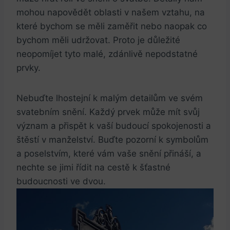
mohou⁢ napovědět oblasti v našem vztahu, ‍na
které ‌bychom se měli zaměřit nebo naopak co ​
bychom měli udržovat. Proto je důležité
neopomíjet tyto malé, zdánlivě nepodstatné
prvky.
Nebuďte lhostejní k malým detailům ve svém
svatebním snění. Každý prvek může mít svůj
význam a⁣ přispět k vaší budoucí spokojenosti ‍a⁢
štěstí v manželství. Buďte ⁤pozorní k ‌symbolům
a poselstvím, které vám vaše snění přináší, a
nechte se jimi řídit na cestě k šťastné
budoucnosti ve dvou.