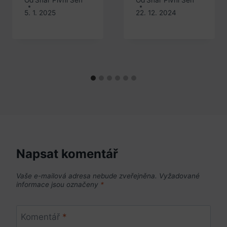
Od
Snář Pivní Sen
Od
Snář Pivní Sen
5. 1. 2025
22. 12. 2024
Napsat komentář
Vaše e-mailová adresa nebude zveřejněna.
Vyžadované
informace jsou označeny
*
Komentář
*