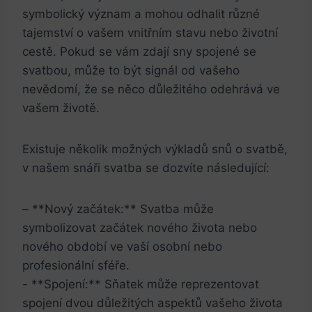
symbolický význam a mohou odhalit různé
tajemství o vašem vnitřním stavu nebo ⁣životní
cestě. Pokud se vám zdají sny spojené se
‌svatbou, může to být signál⁤ od vašeho‍
nevědomí, že se něco důležitého odehrává ve⁣
vašem životě.
Existuje ‍několik možných výkladů‍ snů o svatbě,
v našem snáři svatba se⁢ dozvíte následující:
– **Nový začátek:** Svatba může
symbolizovat začátek ⁣nového života nebo
nového období⁣ ve​ vaší osobní‍ nebo
profesionální ‌sféře.
-‍ **Spojení:** Sňatek může ⁣reprezentovat
spojení dvou důležitých⁢ aspektů vašeho života⁤