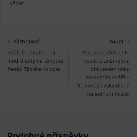
vědět.
Navigace
PŘEDCHOZÍ
DALŠÍ
Snář: Co znamenají
Vše, co potřebujete
pro
modré šaty na těhotné
vědět o známém a
příspěvek
ženě? Zjistěte to zde!
oblíbeném crisp
moderním snáři! –
Nejnovější výklad snů
na jednom místě!
Podobné příspěvky