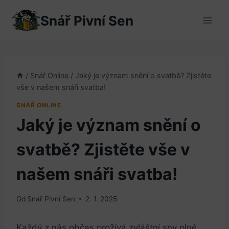
Přeskočit
Snář Pivní Sen
na
obsah
/
Snář Online
/
Jaký je význam snění o svatbě? Zjistěte
vše v našem snáři svatba!
SNÁŘ ONLINE
Jaký je význam snění o
svatbě? Zjistěte vše v
našem snáři svatba!
Od
Snář Pivní Sen
2. 1. 2025
Každý z nás občas ⁢prožívá zvláštní sny plné