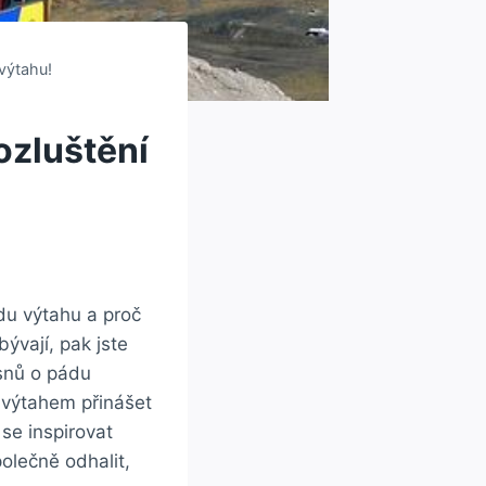
výtahu!
ozluštění
du výtahu a proč
ývají, pak jste
snů o pádu
 výtahem přinášet
 se inspirovat
olečně odhalit,