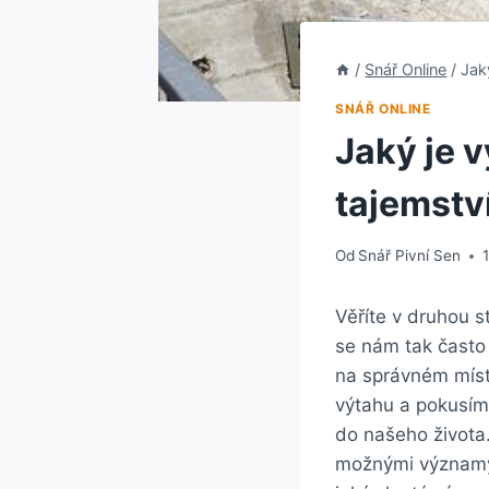
/
Snář Online
/
Jak
SNÁŘ ONLINE
Jaký je 
tajemstv
Od
Snář Pivní Sen
Věříte v druhou 
se nám tak často 
na správném míst
výtahu a pokusím
do našeho života.
možnými významy 