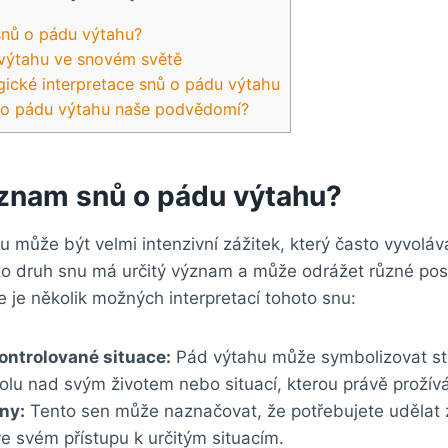
snů o pádu výtahu?
výtahu ve snovém světě
ické interpretace snů o pádu výtahu
y o pádu výtahu naše podvědomí?
ýznam snů o pádu výtahu?
u může být velmi intenzivní zážitek, který často vyvoláv
to druh snu má určitý význam a může odrážet různé pos
 je několik možných interpretací tohoto snu:
ontrolované situace:
Pád výtahu může symbolizovat str
rolu nad svým životem nebo situací, kterou právě prožívá
ny:
Tento sen může naznačovat, že potřebujete udělat
e svém přístupu k určitým situacím.