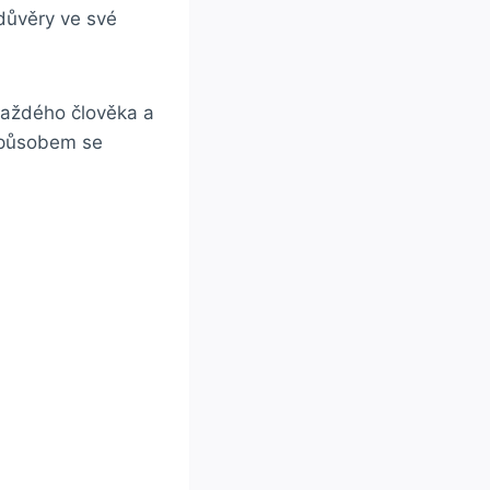
důvěry ve své
každého člověka a
 způsobem se