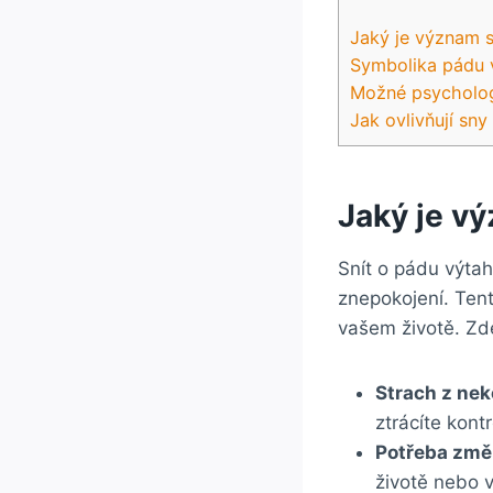
Jaký je význam 
Symbolika pádu 
Možné psycholog
Jak ovlivňují sn
Jaký je v
Snít o pádu výtah
znepokojení. Ten
vašem životě. Zde
Strach z nek
ztrácíte kont
Potřeba změ
životě nebo v