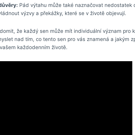
důvěry:
Pád výtahu může také naznačovat nedostatek 
ládnout výzvy a překážky, které se v životě objevují.
vědomit, že každý sen může mít individuální význam pro 
amyslet nad tím, co tento sen pro vás znamená a jakým
 vašem každodenním životě.