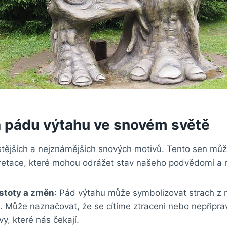
 pádu výtahu ve snovém světě
stějších a nejznámějších snových motivů. Tento sen můž
retace, které mohou odrážet stav našeho podvědomí a 
istoty a změn
: Pád výtahu může symbolizovat strach z n
. Může naznačovat, že se cítíme ztraceni nebo nepřipra
vy, které nás čekají.