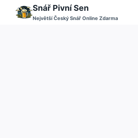
Přeskočit
Snář Pivní Sen
na
Největší Český Snář Online Zdarma
obsah