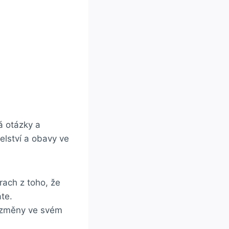
á otázky a
elství a obavy ve
ach z toho, že
te.
 změny ve svém