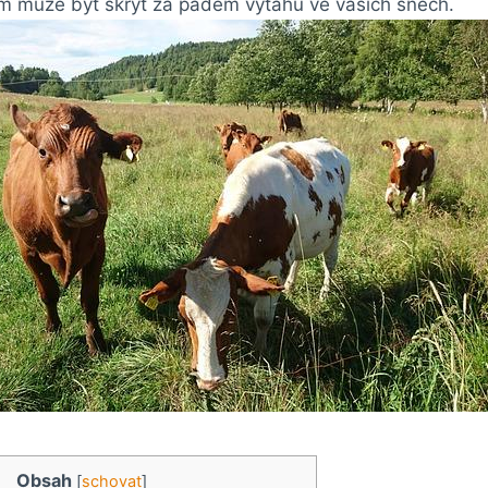
am může být skryt za pádem výtahu ve vašich snech.
Obsah
[
schovat
]