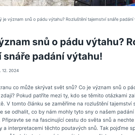
ý je význam snů o pádu výtahu? Rozluštění tajemství snáře padání 
význam snů o pádu výtahu? R
í snáře padání výtahu!
1. 12. 2024
stranu co může skrývat svět snů? Co je význam snů o pá
zdají? Pokud patříte mezi ty, kdo se těmito otázkami zab
ě. V tomto článku se zaměříme na rozluštění tajemství 
e se odhalit, co by nám mohly tyto sny o našem padání
 Připravte se na fascinující cestu do světa snů a nechte
a interpretacemi těchto poutavých snů. Tak pojďme sp