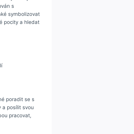
ován s
aké ‍symbolizovat
vé pocity a hledat
lí
é poradit se⁣ s
a posílit svou
bou pracovat,​