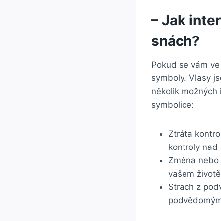
– Jak inte
snách?
Pokud se vám⁣ ve
symboly. Vlasy j
několik možných⁤
symbolice:
Ztráta kontro
kontroly ‌nad
Změna nebo o
vašem⁤ život
Strach z pod
podvědomými 