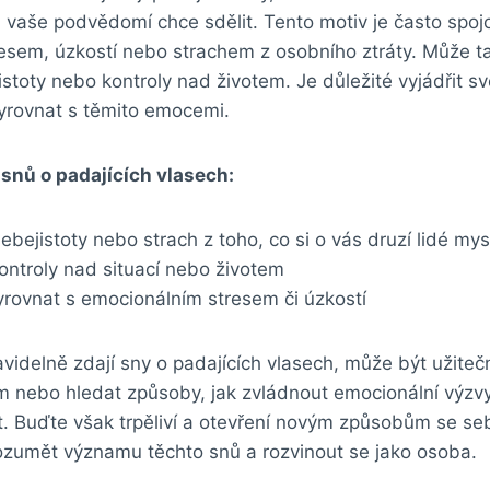
m‍ vaše podvědomí chce sdělit. Tento​ motiv je často spoj
esem, úzkostí nebo strachem z osobního⁢ ztráty. Může t
istoty nebo​ kontroly nad životem. Je důležité vyjádřit s
vyrovnat s těmito emocemi.
nů o padajících⁣ vlasech:
bejistoty ⁤nebo strach z toho, co si o⁢ vás druzí lidé mys
 kontroly nad situací nebo životem
yrovnat s emocionálním stresem‍ či úzkostí
idelně zdají‍ sny o padajících vlasech, může být užitečn
 nebo hledat způsoby, jak zvládnout emocionální⁤ výzvy 
. Buďte však trpěliví a otevření novým‍ způsobům se‍ se
ozumět významu‍ těchto snů a rozvinout ⁣se jako osoba.