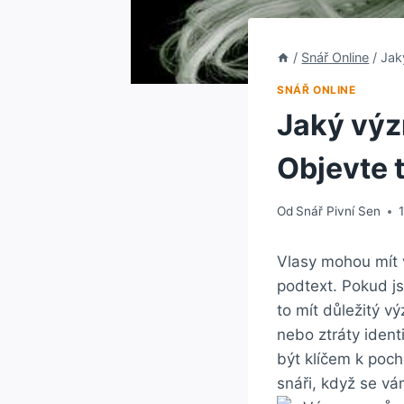
/
Snář Online
/
Jak
SNÁŘ ONLINE
Jaký výz
Objevte t
Od
Snář Pivní Sen
Vlasy mohou mít 
podtext. Pokud jst
to mít důležitý vý
nebo ztráty​ ident
být klíčem k ⁤poc
snáři, když se vá