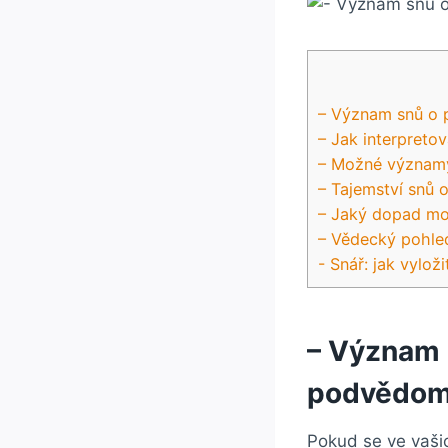
– ‍Význam snů o 
– Jak interpretov
– Možné významy 
– Tajemství⁤ snů 
– Jaký dopad moh
– Vědecký pohled
-‍ Snář: jak vylo
– ‍Význam 
podvědomí
Pokud⁤ se ve vaši