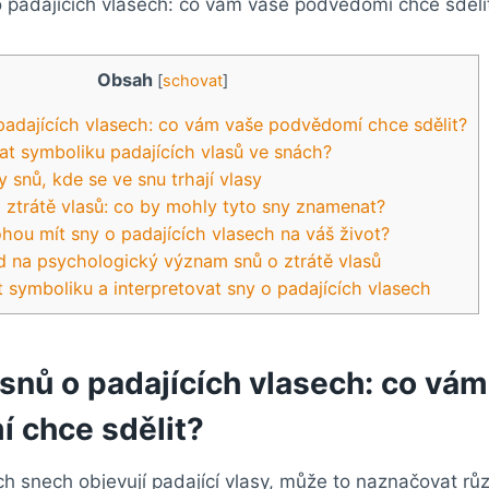
Obsah
[
schovat
]
⁢padajících vlasech: co vám vaše podvědomí chce sdělit?
at symboliku padajících vlasů​ ve snách?
snů, ⁤kde se ve snu trhají vlasy
o ztrátě vlasů: co by​ mohly tyto ‌sny znamenat?
ou mít ‍sny o ⁢padajících vlasech na váš život?
 na psychologický význam snů o ztrátě vlasů
žit symboliku​ a interpretovat sny o padajících vlasech
snů o ⁢padajících vlasech: co vá
 chce sdělit?
ch snech objevují padající vlasy, může to naznačovat ‌r