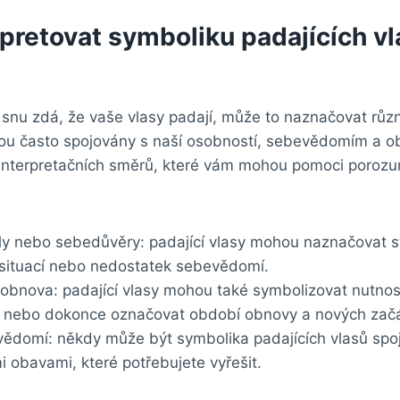
rpretovat symboliku padajících vl
 snu zdá, že vaše vlasy padají, může to naznačovat růz
sou často spojovány s naší osobností, sebevědomím a o
 interpretačních směrů, které vám mohou pomoci porozu
ly nebo sebedůvěry: padající vlasy ‍mohou ⁢naznačovat str
 situací ‌nebo nedostatek sebevědomí.
bnova:⁣ padající vlasy mohou také symbolizovat nutnos
ě nebo dokonce označovat ‌období ‌obnovy a nových zač
vědomí: ‍někdy může ⁣být symbolika padajících vlasů spo
obavami, které potřebujete vyřešit.