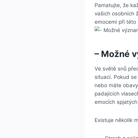
Pamatujte, že každ
vašich osobních ž
emocemi při této 
– Možné vý
Ve světě snů před
situací. Pokud se
nebo máte obavy ‍
padajících ‍vlase
emocích ⁤spjatých ⁣
Existuje několik m