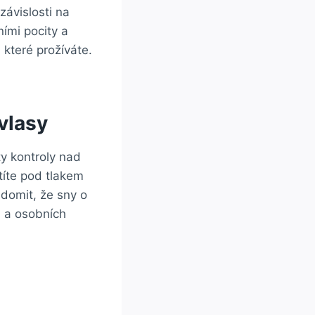
závislosti na
ími pocity a‍
 které prožíváte.
vlasy
ty kontroly nad
íte⁣ pod tlakem
ědomit, že sny o
u a osobních