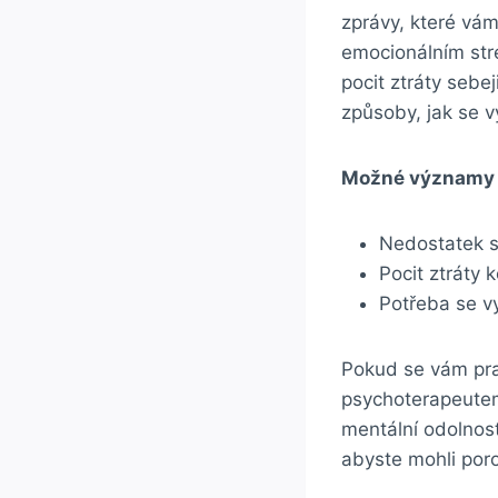
⁢zprávy, které vá
emocionálním ⁢str
pocit ztráty sebej
způsoby, ⁤jak se 
Možné významy s
Nedostatek se
Pocit‍ ztráty
Potřeba⁢ se v
Pokud se vám prav
psychoterapeutem‍
mentální odolnost
abyste mohli​ por