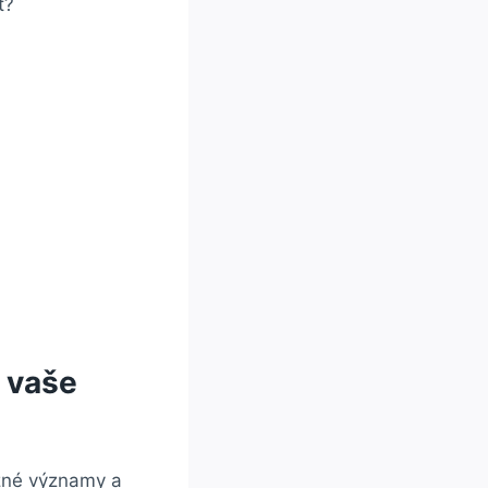
m vaše
ůzné významy a