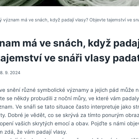
ý význam má ve snách, když padají vlasy? Objevte tajemství ve sná
nam má ve snách, když padaj
ajemství ve snáři vlasy padat
18. 9. 2024
ve snění různé symbolické významy a jejich pád může n
e se někdy probudili z⁢ noční⁤ můry, ve‍ které ‍vám padal
znam. Ve snáři se⁢ tato situace často‍ interpretuje jako⁢ s
ity. Dobré‌ je‌ vědět, co se skrývá za​ tímto ⁢ponurým obr
hopení vašich skrytých emocí a obav. Pojďte s námi objev
m zdá, že ⁣vám padají vlasy.