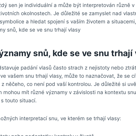
ý⁣ sen je‌ individuální a může ⁤být‍ interpretován různě v 
ivotních okolnostech. Je důležité se zamyslet nad vlastn
symbolice a hledat spojení s vaším životem a situacemi,
znamy snů, ⁤kde se ve snu trhají 
stavuje‍ padání vlasů často strach z nejistoty ⁣nebo ztrá
 ve vašem snu trhají vlasy, může to naznačovat, že se cít
z něčeho, ⁢co není​ pod​ vaší kontrolou. Je důležité si uv
ch mohou mít různé významy v závislosti na kontextu sn
s touto‍ situací.
ožných interpretací snu, ⁤ve kterém se ‍trhají vlasy: