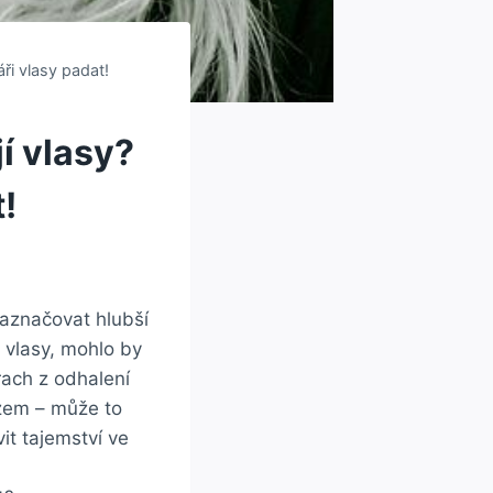
ři vlasy padat!
í vlasy?
!
aznačovat hlubší
y vlasy, mohlo by
trach z odhalení
azem – může to​
it tajemství ve