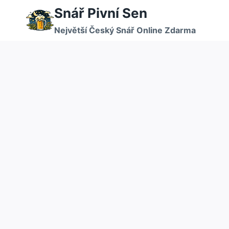
Přeskočit
Snář Pivní Sen
na
Největší Český Snář Online Zdarma
obsah