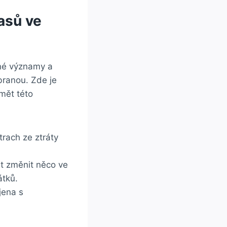
asů​ ve
né⁤ významy a
branou. Zde je
mět této
ach ⁣ze‌ ztráty
t změnit něco ve
átků.
jena s