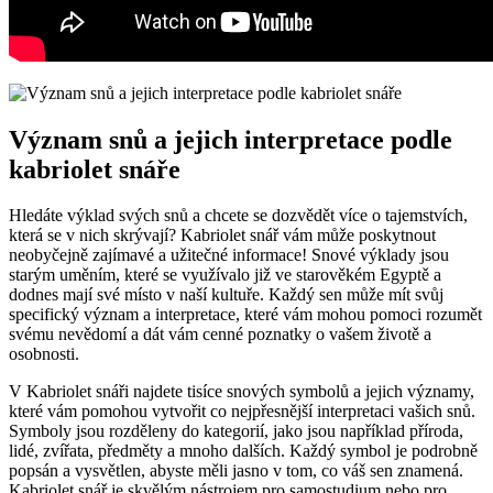
Význam snů a jejich interpretace podle
kabriolet snáře
Hledáte výklad svých snů a chcete se dozvědět více o tajemstvích,
která se v nich skrývají? Kabriolet snář vám může poskytnout
neobyčejně zajímavé a užitečné informace! Snové výklady jsou
starým uměním, které se využívalo již ve starověkém Egyptě a
dodnes mají své místo v naší kultuře. Každý sen může mít svůj
specifický význam a interpretace, které vám mohou pomoci rozumět
svému nevědomí a dát vám cenné poznatky o vašem životě a
osobnosti.
V Kabriolet snáři najdete tisíce snových symbolů a jejich významy,
které vám pomohou vytvořit co nejpřesnější interpretaci vašich snů.
Symboly jsou rozděleny do kategorií, jako jsou například příroda,
lidé, zvířata, předměty a mnoho dalších. Každý symbol je podrobně
popsán a vysvětlen, abyste měli jasno v tom, co váš sen znamená.
Kabriolet snář je skvělým nástrojem pro samostudium nebo pro