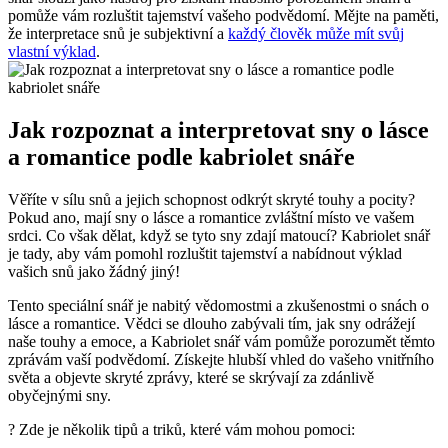
pomůže vám rozluštit tajemství vašeho podvědomí. Mějte na paměti,
že interpretace snů je subjektivní a
každý člověk může mít svůj
vlastní výklad
.
Jak rozpoznat a interpretovat sny o lásce
a romantice podle kabriolet snáře
Věříte v sílu snů a jejich schopnost odkrýt skryté touhy a pocity?
Pokud ano, mají sny o lásce a romantice zvláštní místo ve vašem
srdci. Co však dělat, když se tyto sny zdají matoucí? Kabriolet snář
je tady, aby vám pomohl rozluštit tajemství a nabídnout výklad
vašich snů jako žádný jiný!
Tento speciální snář je nabitý vědomostmi a zkušenostmi o snách o
lásce a romantice. Vědci se dlouho zabývali tím, jak sny odrážejí
naše touhy a emoce, a Kabriolet snář vám pomůže porozumět těmto
zprávám vaší podvědomí. Získejte hlubší vhled do vašeho vnitřního
světa a objevte skryté zprávy, které se skrývají za zdánlivě
obyčejnými sny.
? Zde je několik tipů a triků, které vám mohou pomoci: