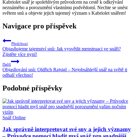
Kabriolet snář je spolehlivým průvodcem na cestě k odkrývání
neznámého a porozumění vlastnímu podvědomí. Nechte se unést
světem snů a objevte jejich tajemný význam s Kabriolet snářem!
Navigace pro příspěvek
Předchozí
Objasňujeme tajemství snů: Jak vysvětlit menstruaci ve snáři?
Zjistěte více nyní!
Další
Objasňování snů: Oldřich Rajsigl – Nejobsáhlejší snář na světě ti
odhalí všechno!
Podobné příspěvky
Snář Online
Jak správně interpretovat své sny a jejich významy
– Průvodce pomocí hladit myš snář pro snadnější