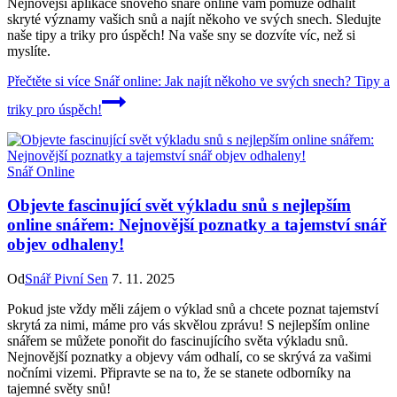
Nejnovější aplikace snového snáře online vám pomůže odhalit
skryté významy vašich snů a najít někoho ve svých snech. Sledujte
naše tipy a triky pro úspěch! Na vaše sny se dozvíte víc, než si
myslíte.
Přečtěte si více
Snář online: Jak najít někoho ve svých snech? Tipy a
triky pro úspěch!
Snář Online
Objevte fascinující svět výkladu snů s nejlepším
online snářem: Nejnovější poznatky a tajemství snář
objev odhaleny!
Od
Snář Pivní Sen
7. 11. 2025
Pokud jste vždy měli zájem o výklad snů a chcete poznat tajemství
skrytá za nimi, máme pro vás skvělou zprávu! S nejlepším online
snářem se můžete ponořit do fascinujícího světa výkladu snů.
Nejnovější poznatky a objevy vám odhalí, co se skrývá za vašimi
nočními vizemi. Připravte se na to, že se stanete odborníky na
tajemné světy snů!