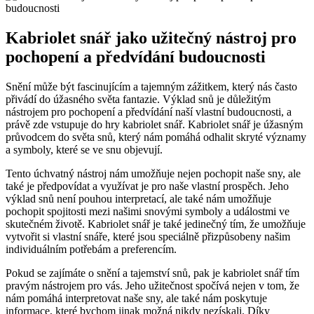
Kabriolet snář jako užitečný nástroj pro
pochopení a předvídání budoucnosti
Snění může být fascinujícím a tajemným zážitkem, který nás často
přivádí do úžasného světa fantazie. Výklad snů je důležitým
nástrojem pro pochopení a předvídání naší vlastní budoucnosti, a
právě zde vstupuje do hry kabriolet snář. Kabriolet snář je úžasným
průvodcem do světa snů, který nám pomáhá odhalit skryté významy
a symboly, které se ve snu objevují.
Tento úchvatný nástroj nám umožňuje nejen pochopit naše sny, ale
také je předpovídat a využívat je pro naše vlastní prospěch. Jeho
výklad snů není pouhou interpretací, ale také nám umožňuje
pochopit spojitosti mezi našimi snovými symboly a událostmi ve
skutečném životě. Kabriolet snář je také jedinečný tím, že umožňuje
vytvořit si vlastní snáře, které jsou speciálně přizpůsobeny našim
individuálním potřebám a preferencím.
Pokud se zajímáte o snění a tajemství snů, pak je kabriolet snář tím
pravým nástrojem pro vás. Jeho užitečnost spočívá nejen v tom, že
nám pomáhá interpretovat naše sny, ale také nám poskytuje
informace, které bychom jinak možná nikdy nezískali. Díky