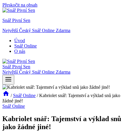
Přeskočit na obsah
Snář Pivní Sen
Největší Český Snář Online Zdarma
Úvod
Snář Online
O nás
Snář Pivní Sen
Největší Český Snář Online Zdarma
/
Snář Online
/
Kabriolet snář: Tajemství a výklad snů jako
žádné jiné!
Snář Online
Kabriolet snář: Tajemství a výklad snů
jako žádné jiné!