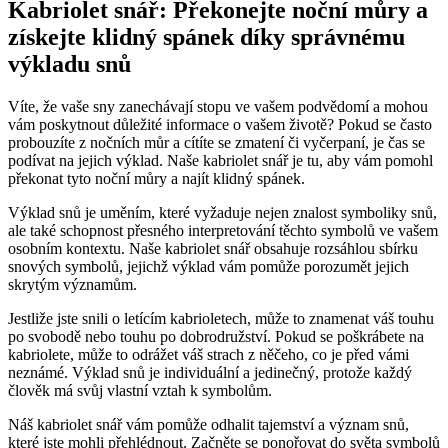
Kabriolet snář: Překonejte noční můry a
získejte klidný spánek díky správnému
výkladu snů
Víte, že vaše sny zanechávají stopu ve vašem podvědomí a mohou
vám poskytnout důležité informace o vašem životě? Pokud se často
probouzíte z nočních můr a cítíte se zmatení či vyčerpaní, je čas se
podívat na jejich výklad. Naše kabriolet snář je tu, aby vám pomohl
překonat tyto noční můry a najít klidný spánek.
Výklad snů je uměním, které vyžaduje nejen znalost symboliky snů,
ale také schopnost přesného interpretování těchto symbolů ve vašem
osobním kontextu. Naše kabriolet snář obsahuje rozsáhlou sbírku
snových symbolů, jejichž výklad vám pomůže porozumět jejich
skrytým významům.
Jestliže jste snili o letícím kabrioletech, může to znamenat váš touhu
po svobodě nebo touhu po dobrodružství. Pokud se poškrábete na
kabriolete, může to odrážet váš strach z něčeho, co je před vámi
neznámé. Výklad snů je individuální a jedinečný, protože každý
člověk má svůj vlastní vztah k symbolům.
Náš kabriolet snář vám pomůže odhalit tajemství a význam snů,
které jste mohli přehlédnout. Začněte se ponořovat do světa symbolů