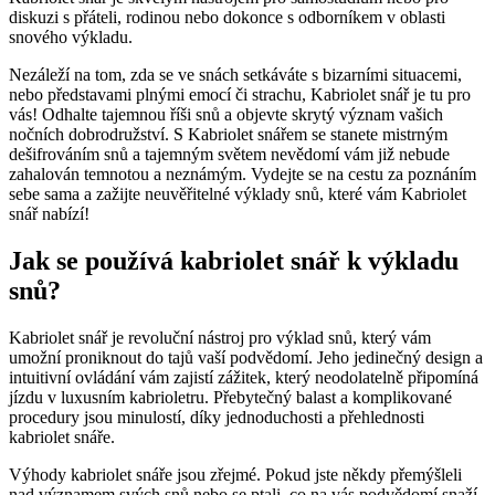
diskuzi s přáteli, rodinou nebo dokonce s odborníkem v oblasti
snového výkladu.
Nezáleží na tom, zda se ve snách setkáváte s bizarními situacemi,
nebo představami plnými emocí či strachu, Kabriolet snář je tu pro
vás! Odhalte tajemnou říši snů a objevte skrytý význam vašich
nočních dobrodružství. S Kabriolet snářem se stanete mistrným
dešifrováním snů a tajemným světem nevědomí vám již nebude
zahalován temnotou a neznámým. Vydejte se na cestu za poznáním
sebe sama a zažijte neuvěřitelné výklady snů, které vám Kabriolet
snář nabízí!
Jak se používá kabriolet snář k výkladu
snů?
Kabriolet snář je revoluční nástroj pro výklad snů, který vám
umožní proniknout do tajů vaší podvědomí. Jeho jedinečný design a
intuitivní ovládání vám zajistí zážitek, který neodolatelně připomíná
jízdu v luxusním kabrioletru. Přebytečný balast a komplikované
procedury jsou minulostí, díky jednoduchosti a přehlednosti
kabriolet snáře.
Výhody kabriolet snáře jsou zřejmé. Pokud jste někdy přemýšleli
nad významem svých snů nebo se ptali, co na vás podvědomí snaží