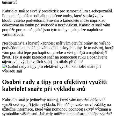
tajemství.
Kabriolet snář je skvělý prostředek pro samostudium a sebepoznání.
Pomocí něj můžete odhalit potlačené touhy, které se skrývají v
hloubi vašeho podvědomí. Snívání o kabrioletu může například
odkazovat na touhu po svobodě a nezávislosti. Kabriolet snář vám
pomůže porozumět, jaké jsou tyto touhy a jak je lze naplnit ve
vašem životě.
Nespoutaný a zábavný kabriolet snář vám otevírá brány do vašeho
podvědomí a umožňuje vám odhalit skryté touhy. Je to nástroj, který
vám pomáhá lépe pochopit sami sebe a vést plnější a naplněnější
život. Tak si dejte kabriolet snář na pomocnou ruku a poznávejte
tajemství a výklad vašich snů jako nikdy předtím!
Osobní rady a tipy pro efektivní využití
kabriolet snáře při výkladu snů
Kabriolet snář je jedinečný nástroj, který vám umožní efektivně
využít své sny při jejich výkladu. Přeměňuje vaše snové zážitky na
užitečné informace, které vám pomohou pochopit skrytý význam a
symboliku vašich snů. Jak tedy můžete tento nástroj nejlépe využít?