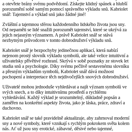
a otevřete brány svému podvědomí. Získejte klidný spánek a hlubší
porozumění sobě samým pomocí správného výkladu snů. Kabriolet
snář: Tajemství a výklad snů jako žádné jiné!
Zvláštní a tajemnou sférou každodenního lidského života jsou sny.
Od nepaměti se lidé snažili porozumět tajemství, které se ukrývá za
jejich nejasným významem. A právě Kabriolet snář se stává
nezbytným průvodcem v tomto dobrodružství výkladu snů.
Kabriolet snář je bezpochyby jedinečnou aplikací, která nabízí
nejenom prostý slovník výkladu symbolů, ale také velice intuitivní a
uživatelsky přívětivé rozhraní. Skrývá v sobě poznatky ze stovek let
studia snů a psychologie. Díky svému pečlivě sestavenému slovníku
a přesným výkladům symbolů, Kabriolet snář dává možnost
pochopení a interpretace těch nejdivočejších snových dobrodružství.
Uživatelé mohou jednoduše vyhledávat a najít význam symbolů ve
svých snech, a to díky intuitivnímu prostředí a rychlému
vyhledávání. Každý výklad je srozumitelný, důkladně popsán a
zaměřen na konkrétní aspekty života, jako je láska, práce, zdraví a
duchovno.
Kabriolet snář se také pravidelně aktualizuje, aby zahrnoval moderní
sny a nové symboly, které vznikají s rychlým pokrokem světa kolem
nás. Ať už jsou sny erotické, zábavné, děsivé nebo tajemné,