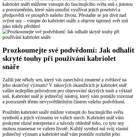
kabriolet snáři můžeme vstoupit do fascinujícího světa snů s jistotou
a porozuměním, které nám umožní využívat jejich poselství a
předpovědi ve prospěch našeho života. Přestaňte se jen divit nad
svými sny – vstupte do kabriolet snáře a objevte tajemný svět snů
jako nikdy předtím!
Prozkoumejte své podvědomí: Jak odhalit
skryté touhy při používání kabriolet
snáře
Zažili jste někdy sen, který vás zanechává zmatené a zvědavé na
jeho skutečný význam? V takových okamžicích je kabriolet snář
vaším nejlepším průvodcem pro objevování skrytých touh a výklad
snů. Kabriolet snář je jedinečný nástroj, který vám pomůže rozeznat
a porozumět těmto nevysvětlitelným částem vašeho podvědomí.
Použitím kabriolet snáře můžete vstoupit do fascinujícího světa
symbolů a jejich významu ve vašich snech. Kabriolet snář vám
poskytne různé interpretace a návody ohledně toho, co tyto sny
mohou znamenat ve vašem životě. Každý symbol má svůj vlastní
jedinečný význam a kabriolet snář vám pomůže rozluštit jeho