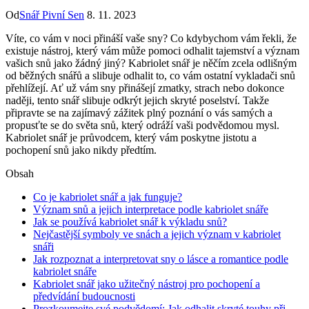
Od
Snář Pivní Sen
8. 11. 2023
Víte, co vám v noci přináší vaše sny? Co kdybychom vám řekli, že
existuje nástroj, který vám může pomoci odhalit tajemství a význam
vašich snů jako žádný jiný? Kabriolet snář je něčím zcela odlišným
od běžných snářů a slibuje odhalit to, co vám ostatní vykladači snů
přehlížejí. Ať už vám sny přinášejí zmatky, strach nebo dokonce
naději, tento snář slibuje odkrýt jejich skryté poselství. Takže
připravte se na zajímavý zážitek plný poznání o vás samých a
propusťte se do světa snů, který odráží vaši podvědomou mysl.
Kabriolet snář je průvodcem, který vám poskytne jistotu a
pochopení snů jako nikdy předtím.
Obsah
Co je kabriolet snář a jak funguje?
Význam snů a jejich interpretace podle kabriolet snáře
Jak se používá kabriolet snář k výkladu snů?
Nejčastější symboly ve snách a jejich význam v kabriolet
snáři
Jak rozpoznat a interpretovat sny o lásce a romantice podle
kabriolet snáře
Kabriolet snář jako užitečný nástroj pro pochopení a
předvídání budoucnosti
Prozkoumejte své podvědomí: Jak odhalit skryté touhy při