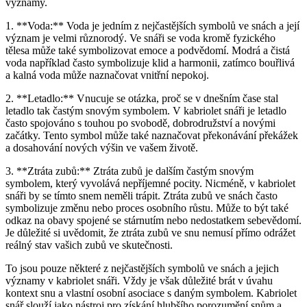
významy.
1. **Voda:** Voda je jedním z nejčastějších symbolů ve snách a její
význam je velmi různorodý. Ve snáři se voda kromě fyzického
tělesa může také symbolizovat emoce a podvědomí. Modrá a čistá
voda například často symbolizuje klid a harmonii, zatímco bouřlivá
a kalná voda může naznačovat vnitřní nepokoj.
2. **Letadlo:** Vnucuje se otázka, proč se v dnešním čase stal
letadlo tak častým snovým symbolem. V kabriolet snáři je letadlo
často spojováno s touhou po svobodě, dobrodružství a novými
začátky. Tento symbol může také naznačovat překonávání překážek
a dosahování nových výšin ve vašem životě.
3. **Ztráta zubů:** Ztráta zubů je dalším častým snovým
symbolem, který vyvolává nepříjemné pocity. Nicméně, v kabriolet
snáři by se tímto snem neměli trápit. Ztráta zubů ve snách často
symbolizuje změnu nebo proces osobního růstu. Může to být také
odkaz na obavy spojené se stárnutím nebo nedostatkem sebevědomí.
Je důležité si uvědomit, že ztráta zubů ve snu nemusí přímo odrážet
reálný stav vašich zubů ve skutečnosti.
To jsou pouze některé z nejčastějších symbolů ve snách a jejich
významy v kabriolet snáři. Vždy je však důležité brát v úvahu
kontext snu a vlastní osobní asociace s daným symbolem. Kabriolet
snář slouží jako nástroj pro získání hlubšího porozumění snům a