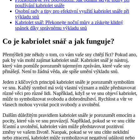
používání kabriolet snáře
Osobní rady a tipy pro efektivní využití kabriolet snáře při
výkladu snů
Kabriolet snář: Překonejte noční můry a získejte klidný
spánek díky správnému výkladu snů
Co je kabriolet snář a jak funguje?
Přemýšleli jste někdy o tom, co vám vaše sny chtějí říct? Pokud ano,
pak by vás mohl zajímat kabriolet snář. Kabriolet snář je nástroj,
který vám pomůže porozumět tajemným zprávám, které vaše sny
přinášejí. Není to žádná věda, ale spíše umění výkladu snů.
Jeden z klíčových principů kabriolet snáře je porozumět symbolům
ve snu. Každý symbol má svůj vlastní význam a může představovat
různé věci pro různé lidi. Například, když se ve snu objeví kabriolet,
může to symbolizovat svobodu a dobrodružství. Rychlost a vítr ve
vlasech mohou vyvolat pocit svobody a uvolnění.
Dalším důležitým pravidlem kabriolet snáře je porozumět emocím a
pocity, které vás ve snu provázejí. Například, pokud se ve snu cítíte
šťastní a uvolnění, kabriolet vám může představovat pozitivní
změny ve vašem životě. Naopak, pokud se ve snu cítíte neklidní
nebo ztracení, kabriolet může symbolizovat negativní události nebo