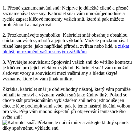
1. Přesné zaznamenávání snů: Nejprve je důležité cíleně a přesně
zaznamenávat své sny. Kabriolet snář vám umožní jednoduše a
rychle zapsat klíčové momenty vašich snů, které si pak můžete
prohlédnout a analyzovat.
2. Prozkoumávejte symboliku: Kabriolet snář obsahuje obsáhlou
sbírku snových symbolů a jejich výkladů. Můžete prozkoumávat
různé kategorie, jako například příroda, zvířata nebo lidé, a
získat
hlubší porozumění vašim snovým zážitkům
.
3. Vytvářejte souvislosti: Spojování vašich snů do většího kontextu
je klíčové pro jejich efektivní výklad. Kabriolet snář vám umožní
sledovat vzory a souvislosti mezi vašimi sny a hledat skryté
významy, které by vám jinak unikly.
Zkrátka, kabriolet snář je obdivuhodný nástroj, který vám pomůže
odhalit tajemství a význam vašich snů jako žádný jiný. Pokud se
chcete stát profesionálním vykladačem snů nebo jednoduše jen
chcete lépe pochopit sami sebe, pak je tento nástroj ideální volbou
pro vás. Přeji vám mnoho úspěchů při objevování fantastického
světa snů!