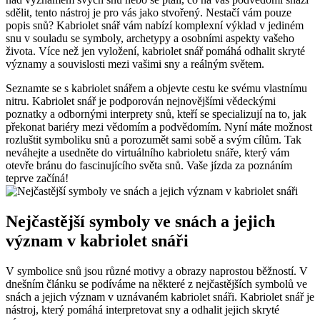
sdělit, tento nástroj je pro vás jako stvořený. Nestačí vám pouze
popis snů? Kabriolet snář vám nabízí komplexní výklad v jediném
snu v souladu se symboly, archetypy a osobními aspekty vašeho
života. Více než jen vyložení, kabriolet snář pomáhá odhalit skryté
významy a souvislosti mezi vašimi sny a reálným světem.
Seznamte se s kabriolet snářem a objevte cestu ke svému vlastnímu
nitru. Kabriolet snář je podporován nejnovějšími vědeckými
poznatky a odbornými interprety snů, kteří se specializují na to, jak
překonat bariéry mezi vědomím a podvědomím. Nyní máte možnost
rozluštit symboliku snů a porozumět sami sobě a svým cílům. Tak
neváhejte a usedněte do virtuálního kabrioletu snáře, který vám
otevře bránu do fascinujícího světa snů. Vaše jízda za poznáním
teprve začíná!
Nejčastější symboly ve snách a jejich
význam v kabriolet snáři
V symbolice snů jsou různé motivy a obrazy naprostou běžností. V
dnešním článku se podíváme na některé z nejčastějších symbolů ve
snách a jejich význam v uznávaném kabriolet snáři. Kabriolet snář je
nástroj, který pomáhá interpretovat sny a odhalit jejich skryté