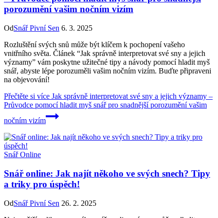
porozumění vašim nočním vizím
Od
Snář Pivní Sen
6. 3. 2025
Rozluštění svých snů může být klíčem k pochopení vašeho
vnitřního světa. Článek “Jak správně interpretovat své sny a jejich
významy” vám poskytne užitečné tipy a návody pomocí hladit myš
snář, abyste lépe porozuměli vašim nočním vizím. Buďte připraveni
na objevování!
Přečtěte si více
Jak správně interpretovat své sny a jejich významy –
Průvodce pomocí hladit myš snář pro snadnější porozumění vašim
nočním vizím
Snář Online
Snář online: Jak najít někoho ve svých snech? Tipy
a triky pro úspěch!
Od
Snář Pivní Sen
26. 2. 2025