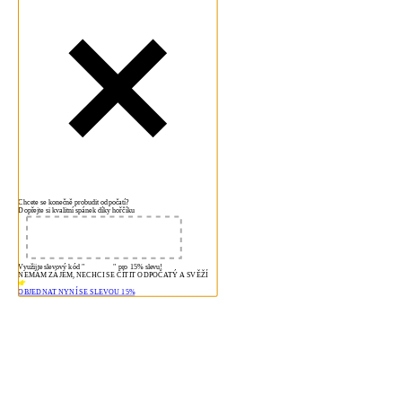
Chcete se konečně probudit odpočatí?
Dopřejte si kvalitní spánek díky hořčíku
Využijte slevový kód "
spanek15
" pro 15% slevu!
NEMÁM ZÁJEM, NECHCI SE CÍTIT ODPOČATÝ A SVĚŽÍ
OBJEDNAT NYNÍ SE SLEVOU 15%