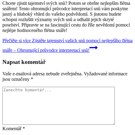
Chcete zjistit tajemství svých snů? Potom se obrňte nejlepším flétna
snářem! Tento ohromující průvodce interpretací snů vám poskytne
jasný a hluboký vhled do vašeho podvědomí. S jistotou budete
schopni rozluštit významy svých snů a odhalit jejich skryté
poselství. Připravte se na fascinující cestu do říše nevědomí pomocí
nejlépe hodnoceného flétna snáře!
Přečtěte si více
Zjistěte tajemství vašich snů pomocí nejlepšího flétna
snáře – Ohromující průvodce interpretací snů!
Napsat komentář
Vaše e-mailová adresa nebude zveřejněna.
Vyžadované informace
jsou označeny
*
Komentář
*