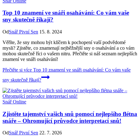
Snář Online
Top 10 znamení ve snáři osahávání: Co vám vaše
sny skutečně říkají?
Od
Snář Pivní Sen
15. 8. 2024
Věříte, že sny mohou být klíčem k pochopení vaší podvědomé
mysli? Zjistěte, co znamenají nejběžnější sny o osahávání a co vám
mohou skutečně říci o vašem nitru. Přečtěte si náš seznam nejlepších
znamení ve snáři osahávání!
Přečtěte si více
Top 10 znamení ve snáři osahávání: Co vám vaše
sny skutečně říkají?
Snář Online
Zjistěte tajemství vašich snů pomocí nejlepšího flétna
snáře – Ohromující průvodce interpretací snů!
Od
Snář Pivní Sen
22. 7. 2026