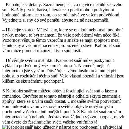
– Pamatujte si detaily: Zaznamenejte si co nejvíce detailů ze svého
snu. Každý prvek, barva, interakce a pocit mohou poskytnout
hodnotné informace o tom, co se odehrává ve vašem podvědomí.
Vyjednejte si sny do své paměti, abyste na ně nezapomněli.
– Hledejte vzorce: Máte-li sny, které se opakují nebo mají podobné
prvky, mohou to být znamení, že vaše podvědomí vám něco říká.
Pozornost věnujte těmto vzorcům a snažte se najít spojitosti mezi
těmito sny a vašimi emocemi v probuzeném stavu. Kabriolet snář
vám může pomoci rozpoznat tyto spojitosti.
– Důvěřujte svému instinktu: Kabriolet snář může poskytnout
výklad a podvědomý význam těchto snů. Nicméně, nejlepší
interpretem jste vy sám. Důvěřujte svému instinktu a intuici při
pokusu o rozluštění těchto snů. Vaše vlastní poznání a vnímání jsou
klíčem ke skutečnému pochopení.
S Kabriolet snářem můžete objevit fascinující svět snů o lásce a
romantice. Otevřete se tomuto nástroji a odhalte skrytá znamení a
zprávy, které se k vám snaží dostat. Umožněte svému podvědomí
komunikovat s vámi ve snovém světě a objevte nový smysl a
pochopení vašich nejintimnějších pocitů. S Kabriolet snářem vám
interpretace snů nebude představovat žádnou výzvu, naopak, otevře
vám dveře do fascinujícího světa vašeho vnitřního já.