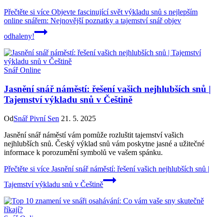
Přečtěte si více
Objevte fascinující svět výkladu snů s nejlepším
online snářem: Nejnovější poznatky a tajemství snář objev
odhaleny!
Snář Online
Jasnění snář náměstí: řešení vašich nejhlubších snů |
Tajemství výkladu snů v Češtině
Od
Snář Pivní Sen
21. 5. 2025
Jasnění snář náměstí vám pomůže rozluštit tajemství vašich
nejhlubších snů. Český výklad snů vám poskytne jasné a užitečné
informace k porozumění symbolů ve vašem spánku.
Přečtěte si více
Jasnění snář náměstí: řešení vašich nejhlubších snů |
Tajemství výkladu snů v Češtině