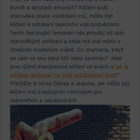
životě a skrytých emocích? Klíčení snář,
starověká praxe vykládání snů, může být
klíčem k odhalení tajemství vaší podvědomí.
Tento fascinující fenomén nás provází od dob
starověkých civilizací a stále má své místo v
dnešním moderním světě. Co znamená, když
se vám ve snu zjeví klíč nebo semínko? Jaké
jsou různé interpretace klíčení ve snách a
jak je
můžete aplikovat na svůj každodenní život
?
Přečtěte si tento článek a objevte, jak může být
klíčení snů inspirujícím nástrojem pro
sebereflexi a sebepoznání.