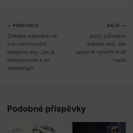
Navigace
PŘEDCHOZÍ
DALŠÍ
Získejte odpovědi na
Jasný průvodce
pro
své menstruační
světem snů: Jak
příspěvek
tampony sny: Jak je
správně vytvořit snář
interpretovat a co
napis
znamenají?
Podobné příspěvky