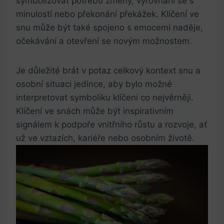
symbolizovat potřebu změny, vyrovnání se s
minulostí nebo překonání překážek. Klíčení ve
snu může být také spojeno s emocemi naděje,
očekávání a otevření se novým možnostem.
Je důležité brát v potaz celkový kontext snu a
osobní situaci jedince, aby bylo možné
interpretovat symboliku klíčení co nejvěrněji.
Klíčení ve snách může být inspirativním
signálem k podpoře vnitřního růstu a rozvoje, ať
už ve vztazích, kariéře nebo osobním životě.