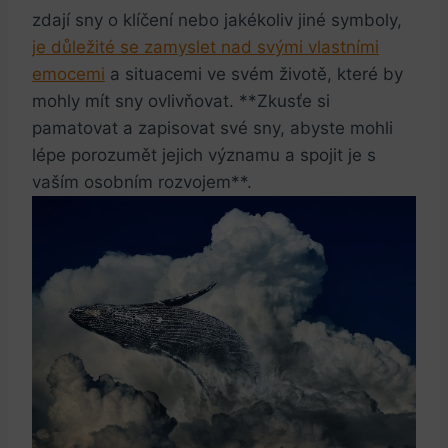
zdají sny o klíčení nebo jakékoliv jiné symboly,
je důležité se zamyslet nad svými vlastními
emocemi
a situacemi ve svém životě, které by
mohly mít sny ovlivňovat. **Zkusťe si
pamatovat a zapisovat své sny, abyste mohli
lépe porozumět jejich významu a spojit je s
vaším osobním rozvojem**.