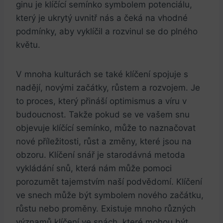
ginu je klíčící semínko symbolem potenciálu,
který je ukrytý uvnitř nás a čeká na vhodné
podmínky, aby vyklíčil a rozvinul se do plného
květu.
V mnoha kulturách se také klíčení spojuje s
nadějí, novými začátky, růstem a rozvojem. Je
to proces, který přináší optimismus a víru v
budoucnost. Takže pokud se ve vašem snu
objevuje klíčící semínko, může to naznačovat
nové příležitosti, růst a změny, které jsou na
obzoru. Klíčení snář je starodávná metoda
vykládání snů, která nám může pomoci
porozumět tajemstvím naší podvědomí. Klíčení
ve snech může být symbolem nového začátku,
růstu nebo proměny. Existuje mnoho různých
významů klíčení ve snách, které mohou být