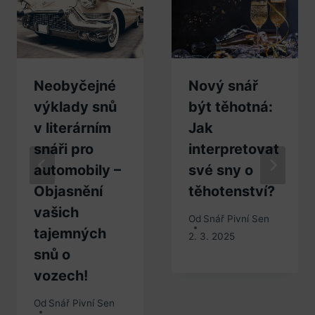
Neobyčejné
Nový snář
výklady snů
být těhotná:
v literárním
Jak
snáři pro
interpretovat
automobily –
své sny o
Objasnění
těhotenství?
vašich
Od
Snář Pivní Sen
tajemných
2. 3. 2025
snů o
vozech!
Od
Snář Pivní Sen