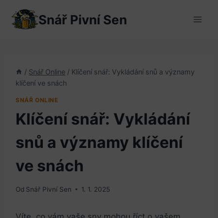
Přeskočit
Snář Pivní Sen
na
obsah
/
Snář Online
/
Klíčení snář: Vykládání snů a významy
klíčení ve snách
SNÁŘ ONLINE
Klíčení snář: Vykládání
snů a významy klíčení
ve snách
Od
Snář Pivní Sen
1. 1. 2025
Víte, co vám vaše sny mohou říct o vašem