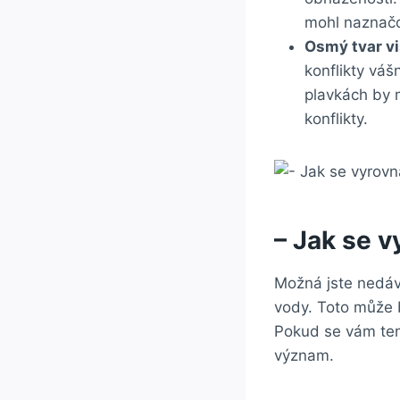
mohl naznačo
Osmý tvar vi
konflikty váš
plavkách by 
konflikty.
– Jak se 
Možná jste nedávn
vody. Toto může 
Pokud se vám ten
význam.