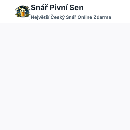
Přeskočit
Snář Pivní Sen
na
Největší Český Snář Online Zdarma
obsah