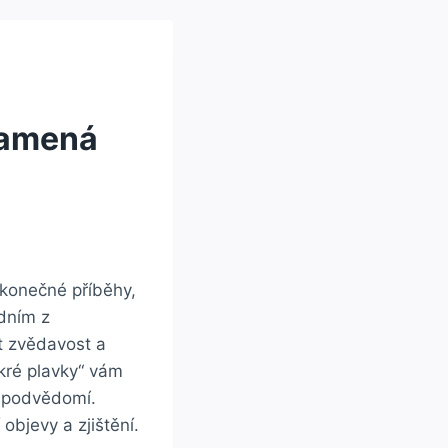
namená
ekonečné příběhy,
dním z
t zvědavost a
kré plavky“ vám
í podvědomí.
objevy a zjištění.