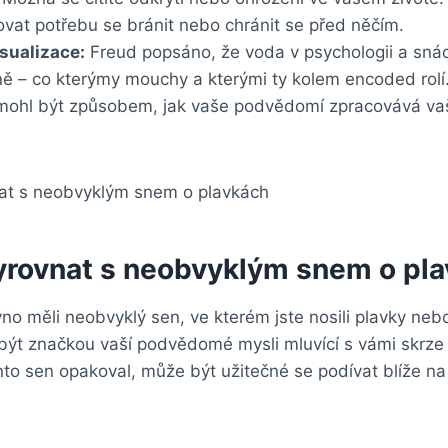
vat potřebu se bránit nebo chránit se před něčím.
sualizace:
Freud popsáno, že voda v psychologii a sn
ně – co kterýmy mouchy a kterými ty kolem encoded rolí
mohl být způsobem, jak vaše podvědomí zpracovává vaš
vyrovnat s neobvyklým snem o pl
o měli neobvyklý sen, ve kterém jste nosili plavky neb
být značkou vaší podvědomé mysli mluvící s vámi skrze
to sen opakoval, může být užitečné se podívat blíže n