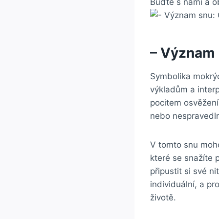
Buďte s námi a o
– Význam 
Symbolika mokrýc
výkladům a inter
pocitem osvěžení 
nebo nespravedlno
V tomto snu moho
které se snažíte 
připustit si své 
individuální, a pr
životě.