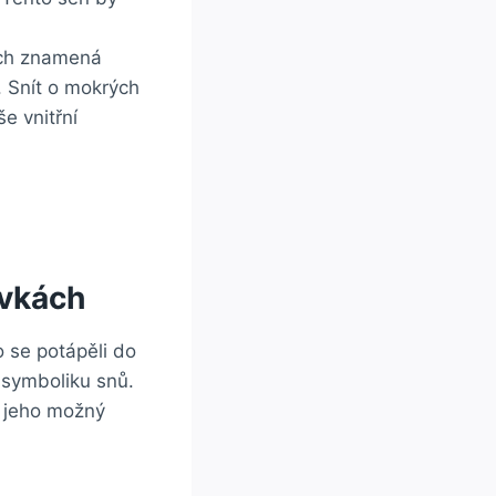
ách znamená
. Snít o mokrých
e vnitřní
avkách
o se potápěli do
 symboliku snů.
a jeho možný