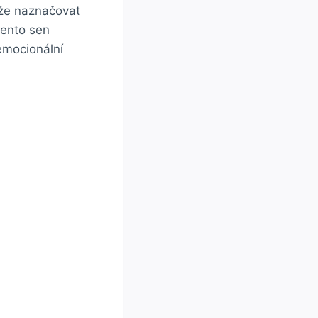
ůže naznačovat
tento sen
emocionální