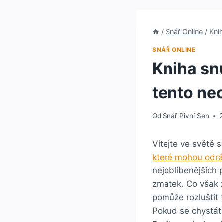
/
Snář Online
/
Kni
SNÁŘ ONLINE
Kniha sn
tento ne
Od
Snář Pivní Sen
Vítejte ve světě 
které mohou odrá
nejoblíbenějších
zmatek. Co však 
pomůže rozluštit
Pokud se chystáte 