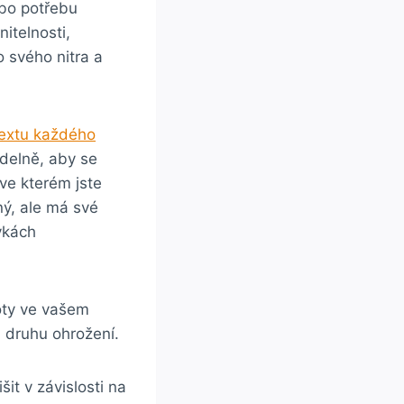
ebo potřebu
itelnosti,
o svého nitra a
textu každého
idelně, aby se
ve kterém jste
ný, ale má své
vkách
oty ve vašem
u druhu ohrožení.
šit v závislosti na