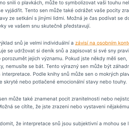
no snili o plavkách, může to symbolizovat vaši touhu n
se vyjádřit. Tento sen může také odrážet vaše pocity zran
avy ze setkání s jinými lidmi. Možná je čas podívat se d
plavky ve vašem snu skutečně představují.
výklad snů je velmi individuální a
závisí na osobním kon
uje se udržovat si deník snů a zapisovat si své sny prav
 porozumět jejich významu. Pokud jste někdy měli sen, 
vky, nemusíte se bát. Tento výrazný sen může být záhad
a interpretace. Podle knihy snů může sen o mokrých pla
e skryté nebo potlačené emocionální stavy nebo touhy.
sen může také znamenat pocit zranitelnosti nebo nejist
ožná se cítíte, že jste zrazeni nebo vystaveni nějakém
domit, že interpretace snů jsou subjektivní a mohou se li