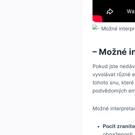
– Možné i
Pokud jste nedávn
vyvolávat různé e
tohoto snu, kter
podvědomých em
Možné interpreta
Pocit zranite
obnaženosti.