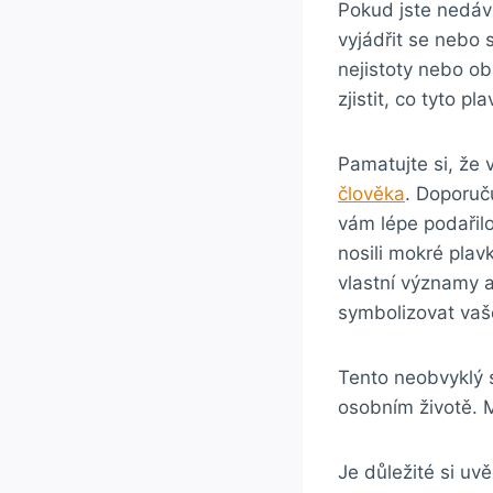
Pokud jste nedáv
vyjádřit se nebo 
nejistoty nebo ob
zjistit, co tyto 
Pamatujte si, že 
člověka
. Doporuč
vám lépe podařilo
nosili mokré pla
vlastní významy 
symbolizovat vaš
Tento neobvyklý 
osobním životě. M
Je důležité si uvě