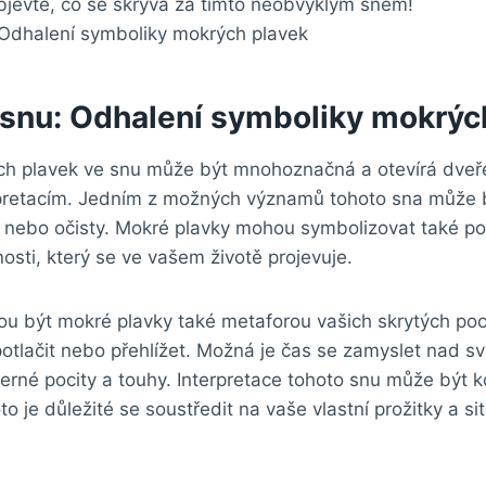
bjevte, co se skrývá za tímto neobvyklým snem!
snu: Odhalení symboliky mokrýc
h plavek ve snu může být mnohoznačná a otevírá dveř
pretacím. Jedním z možných významů tohoto sna může b
nebo očisty. Mokré plavky mohou symbolizovat také poci
sti, který se ve vašem životě projevuje.
u být mokré plavky také metaforou vašich skrytých poc
potlačit nebo přehlížet. Možná je čas se zamyslet nad 
niterné pocity a touhy. Interpretace tohoto snu může být 
oto je důležité se soustředit na vaše vlastní prožitky a 