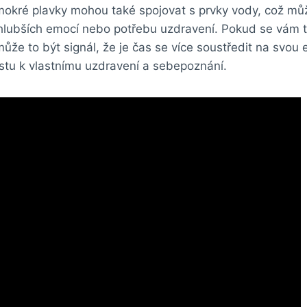
mokré plavky mohou také spojovat s prvky vody, což m
hlubších emocí nebo potřebu uzdravení. Pokud se vám 
že to být signál, že je čas se více soustředit na svou 
stu k vlastnímu uzdravení a sebepoznání.