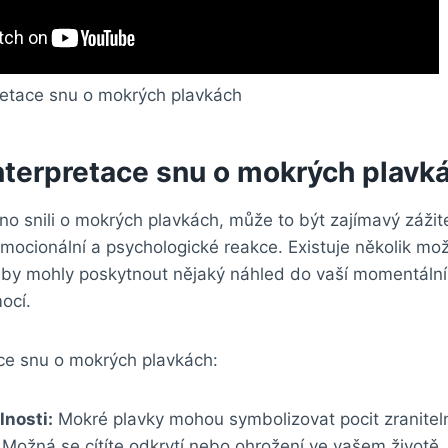
nterpretace snu o mokrých plavk
o snili o mokrých plavkách, může to být zajímavý zážit
mocionální a psychologické reakce. Existuje několik mož
é by mohly poskytnout nějaký náhled do vaší momentální
ocí.
ce snu o mokrých plavkách:
lnosti:
Mokré plavky mohou symbolizovat pocit zranitel
 Možná se cítíte odkrytí nebo ohrožení ve vašem životě.