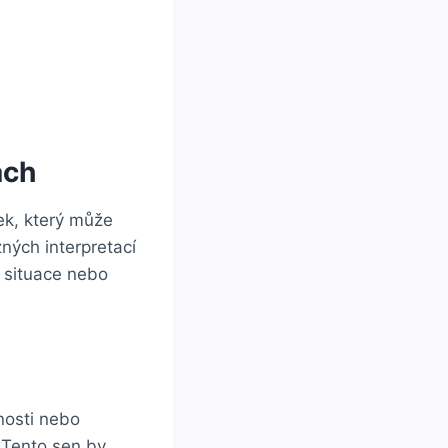
ách
ek, který může
ných interpretací
 situace nebo
nosti nebo
 Tento sen by