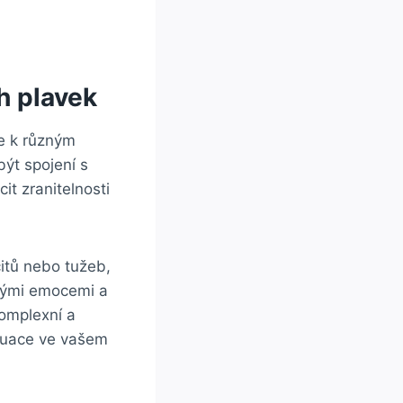
h plavek
e k různým
ýt spojení s
t zranitelnosti
itů nebo tužeb,
svými emocemi a
komplexní a
situace ve vašem