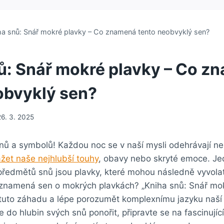
ha snů: Snář mokré plavky – Co znamená tento neobvyklý sen?
ů: Snář mokré plavky – Co z
obvyklý sen?
26. 3. 2025
snů a symbolů! Každou noc se v naší mysli odehrávají n
žet naše nejhlubší touhy
, obavy nebo skryté emoce. Je
 předmětů snů jsou plavky, které mohou následně vyvola
znamená sen o mokrých plavkách? „Kniha snů: Snář mo
 tuto záhadu a lépe porozumět komplexnímu jazyku naš
do hlubin svých snů ponořit, připravte se na fascinující 