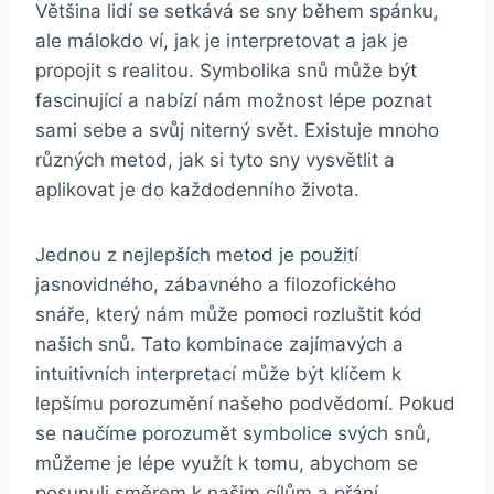
Většina lidí ⁣se setkává se sny během‍ spánku,
ale málokdo ví, jak je interpretovat‌ a‌ jak je​
propojit s realitou. Symbolika snů může ‌být
fascinující a nabízí‍ nám možnost lépe poznat
sami sebe a svůj niterný ⁣svět. Existuje mnoho
⁢různých metod, jak‌ si tyto sny vysvětlit⁤ a
aplikovat je do každodenního⁤ života.
Jednou z nejlepších metod je použití
‍jasnovidného,⁣ zábavného a filozofického
snáře, který nám⁤ může pomoci⁢ rozluštit ‍kód
našich snů. Tato kombinace zajímavých a
intuitivních interpretací může být ⁣klíčem ⁢k
lepšímu ⁣porozumění našeho​ podvědomí. Pokud
se naučíme porozumět‍ symbolice⁢ svých snů,
můžeme je lépe využít k‍ tomu, abychom se ​
posunuli směrem⁢ k našim cílům ​a přání.