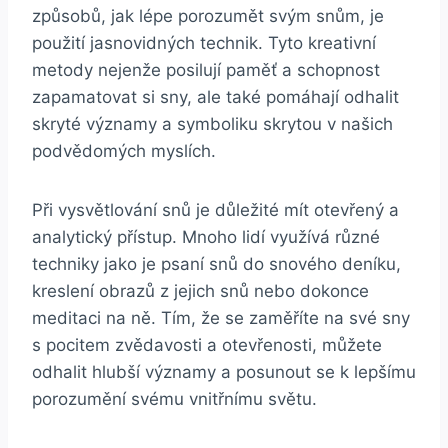
způsobů, jak lépe porozumět svým‌ snům, je
použití jasnovidných technik. Tyto kreativní
‌metody nejenže​ posilují‍ paměť a schopnost
zapamatovat si sny, ⁢ale také ‍pomáhají odhalit
skryté významy a‍ symboliku skrytou v našich
podvědomých myslích.
Při vysvětlování snů je​ důležité mít otevřený a
analytický přístup. Mnoho lidí využívá různé
techniky jako je​ psaní snů do snového deníku,
kreslení obrazů z jejich snů nebo dokonce
meditaci na ně. Tím, že se zaměříte na své sny‌
s pocitem zvědavosti a⁢ otevřenosti, můžete
odhalit hlubší významy a posunout se k⁤ lepšímu
porozumění svému vnitřnímu světu.