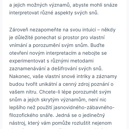
a jejich možných významů, abyste mohli ​snáze
interpretovat různé⁣ aspekty svých ‍snů.
Zároveň nezapomeňte na‌ svou intuici – někdy
je ​důležité ponechat si prostor ⁢pro vlastní
vnímání a porozumění svým snům. Buďte
otevření ‍novým interpretacím​ a nebojte se
⁣experimentovat s ​různými ​metodami​
zaznamenávání a dešifrování svých⁣ snů.
⁤Nakonec, vaše vlastní ​snové intriky a ‍záznamy
budou ​tvořit ⁢unikátní⁣ a cenný zdroj poznání o
vašem nitru. Chcete-li lépe porozumět svým⁤
snům a⁣ jejich skrytým ⁢významům, není nic
lepšího než použití jasnovidného-zábavného-
filozofického snáře.⁢ Jedná se o jedinečný
nástroj, ‌který ⁢vám pomůže rozluštit nejenom