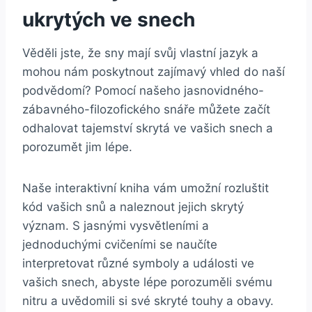
ukrytých ve snech
Věděli jste, že sny mají svůj ⁤vlastní jazyk a⁣
mohou nám poskytnout zajímavý ‍vhled⁤ do naší
podvědomí? ⁣Pomocí‌ našeho ‍jasnovidného-
zábavného-filozofického snáře můžete⁢ začít
odhalovat tajemství skrytá ve vašich snech⁤ a
porozumět jim​ lépe.
Naše interaktivní kniha ‍vám umožní rozluštit
kód vašich snů‌ a naleznout ⁣jejich skrytý
význam. S jasnými vysvětleními a
⁢jednoduchými ⁢cvičeními se naučíte
interpretovat ‍různé symboly a události ve
vašich ‌snech, abyste lépe porozuměli svému
nitru a uvědomili ​si své skryté touhy a obavy.