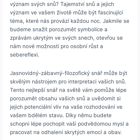
‍význam svých ‌snů? Tajemství snů a jejich‌
význam ve vašem životě může být fascinující
téma, ⁤které nás provází každou noc. Jakmile⁤ se
budeme snažit porozumět symbolice ​a
zprávám ukrytým ve ⁤svých snech, otevřou se
nám nové možnosti ​pro osobní růst a
sebereflexi.
Jasnovidný-zábavný-filozofický snář může být
skvělým ​nástrojem pro interpretaci vašich snů.‍
Tento nejlepší snář na světě vám pomůže lépe
‍porozumět ‍obsahu vašich snů a‍ uvědomit ‍si
jejich potenciální ‌vliv na vaše rozhodování ve
vašem bdělém ⁢stavu. Díky němu budete
schopni lépe⁣ pochopit vaši podvědomou⁢ mysl a
pracovat na odhalení skrytých emocí a obav.