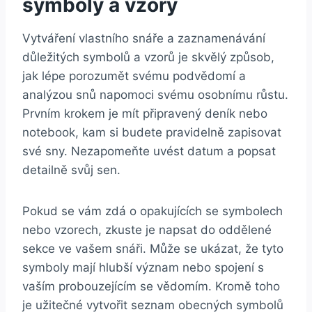
⁣symboly a vzory
Vytváření vlastního snáře a‍ zaznamenávání
důležitých symbolů ​a ⁣vzorů je skvělý způsob,
jak lépe porozumět svému podvědomí a
analýzou snů napomoci svému osobnímu růstu.
Prvním krokem je mít ​připravený deník nebo
notebook, kam si budete pravidelně zapisovat
své sny. Nezapomeňte uvést datum a popsat
detailně svůj sen.
Pokud se vám zdá o opakujících se symbolech
⁣nebo vzorech,⁣ zkuste je napsat do‍ oddělené
sekce ve vašem snáři. ⁤Může se ‍ukázat, že⁣ tyto
symboly mají hlubší význam nebo spojení s
vaším probouzejícím se vědomím. Kromě toho
je užitečné vytvořit seznam obecných symbolů