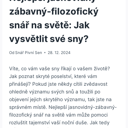
zábavný-filozofický
snář na světě: Jak
vysvětlit své sny?
Od
Snář Pivní Sen
28. 12. 2024
Víte, co vám vaše sny⁤ říkají o vašem životě?
Jak​ poznat skryté poselství,⁣ které‌ vám‍
přinášejí? Pokud jste někdy cítili‌ zvědavost
‌ohledně významu svých snů a toužili po
‍objevení jejich skrytého významu, tak jste na
správném místě. Nejlepší jasnovidný-zábavný-
filozofický snář na světě ​vám může pomoci
rozluštit​ tajemství vaší noční duše. Jak‍ tedy