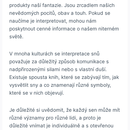
produkty naší fantazie. Jsou zrcadlem​ našich
nevědomých⁣ pocitů, obav a touh. Pokud se
naučíme ​je interpretovat, mohou nám
⁢poskytnout cenné informace o našem niterném
světě.
V mnoha kulturách se interpretace snů
⁤považuje‌ za důležitý ​způsob komunikace ‌s⁢
nadpřirozenými silami nebo s vlastní duší.
Existuje spousta knih,​ které se zabývají tím,⁢ jak
vysvětlit sny a ​co znamenají různé symboly,
které se v nich‍ objevují.
Je důležité si uvědomit, že každý sen⁢ může‍ mít
různé významy pro ‌různé ​lidi, a proto je
důležité vnímat je individuálně a s otevřenou