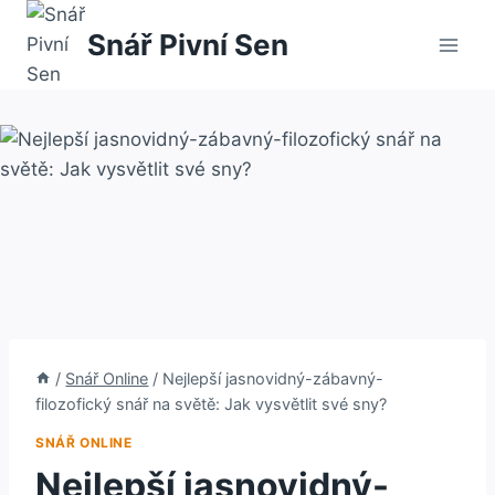
Přeskočit
Snář Pivní Sen
na
obsah
/
Snář Online
/
Nejlepší jasnovidný-zábavný-
filozofický snář na světě: Jak vysvětlit své sny?
SNÁŘ ONLINE
Nejlepší jasnovidný-