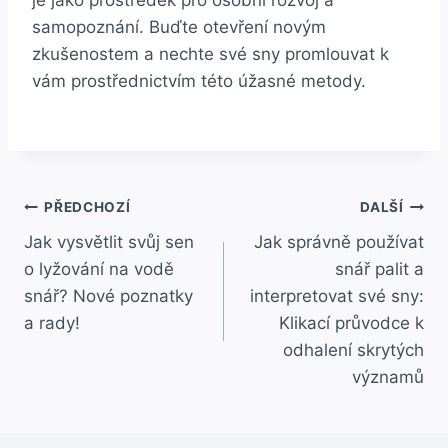
samopoznání. Buďte otevření novým
zkušenostem a nechte své sny⁢ promlouvat k​
vám prostřednictvím této úžasné metody.
Navigace
PŘEDCHOZÍ
DALŠÍ
Jak vysvětlit svůj sen
Jak správně používat
pro
o lyžování na vodě
snář palit a
příspěvek
snář? Nové poznatky
interpretovat své sny:
a rady!
Klikací průvodce k
odhalení skrytých
významů