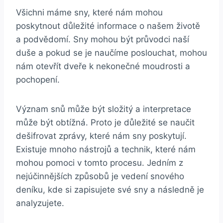
Všichni máme sny, které nám mohou
poskytnout​ důležité informace o našem ⁣životě
a podvědomí.‌ Sny‍ mohou⁣ být ​průvodci ‌naší
⁤duše a pokud se je naučíme poslouchat, mohou
​nám otevřít ‌dveře k nekonečné moudrosti a
pochopení.
Význam snů⁣ může ​být⁤ složitý a interpretace
může být ‍obtížná. Proto​ je důležité se naučit
dešifrovat zprávy, ​které ‍nám ⁣sny poskytují. ​
Existuje mnoho nástrojů a technik, ⁤které nám
mohou ⁣pomoci v⁢ tomto procesu. Jedním z
nejúčinnějších způsobů je vedení snového
deníku, kde si zapisujete své sny ⁢a následně je
‌analyzujete.