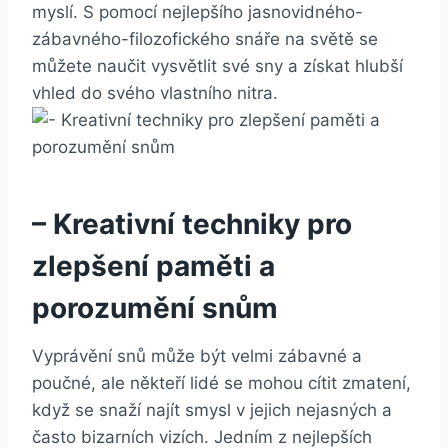
myslí. ⁢S pomocí nejlepšího jasnovidného-
zábavného-filozofického snáře na‌ světě se
‌můžete naučit vysvětlit své sny⁣ a získat hlubší
vhled do svého vlastního nitra.
– ⁢Kreativní techniky pro
zlepšení ‌paměti ⁢a
porozumění snům
Vyprávění snů ⁣může ⁢být velmi⁣ zábavné a
poučné, ale někteří lidé se mohou cítit zmatení,
když se snaží najít‍ smysl v jejich nejasných a
často bizarních vizích. Jedním ⁢z nejlepších