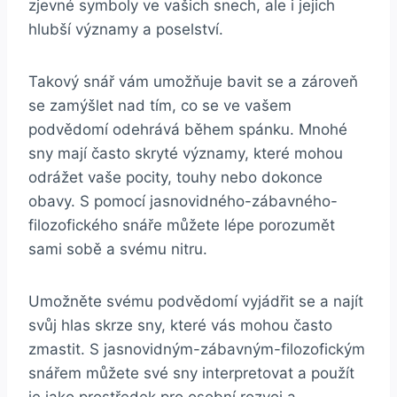
zjevné symboly‌ ve vašich snech, ale i jejich
hlubší významy a poselství.
Takový snář vám umožňuje bavit se a zároveň
se ‌zamýšlet nad tím, co se ve vašem
podvědomí⁢ odehrává během spánku. Mnohé
sny mají často skryté významy, které mohou
odrážet vaše pocity, touhy nebo dokonce
obavy. S pomocí jasnovidného-zábavného-
filozofického snáře můžete lépe porozumět
sami sobě a ‌svému nitru.
Umožněte svému​ podvědomí vyjádřit‌ se ⁣a najít
svůj‌ hlas skrze⁤ sny, ⁣které vás mohou často
zmastit. S jasnovidným-zábavným-filozofickým
⁢snářem můžete své sny‍ interpretovat a použít
je jako prostředek pro osobní rozvoj a