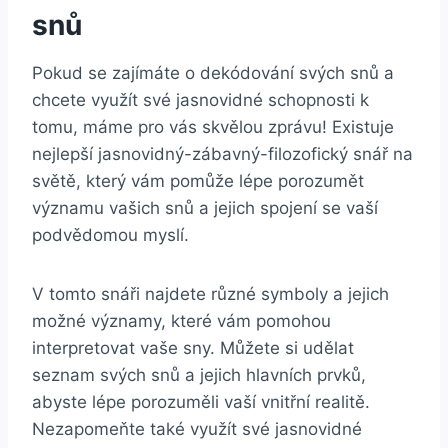
snů
Pokud se‍ zajímáte ‌o‍ dekódování ⁣svých snů a
⁣chcete využít své jasnovidné⁣ schopnosti‍ k
tomu, máme pro vás skvělou zprávu! Existuje
nejlepší jasnovidný-zábavný-filozofický snář na
světě, který vám pomůže lépe porozumět
významu vašich snů a jejich spojení se vaší
podvědomou myslí.
V tomto snáři najdete různé symboly‍ a jejich
možné významy, které⁣ vám‌ pomohou
interpretovat vaše sny. Můžete si ‌udělat
seznam svých snů a jejich ⁢hlavních prvků,
abyste lépe porozuměli vaší‌ vnitřní ​realitě.
Nezapomeňte také⁣ využít‌ své jasnovidné