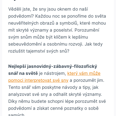
Věděli jste, že⁢ sny jsou oknem do naší
podvědomí?‍ Každou noc se ponoříme do světa
neuvěřitelných obrazů ‍a symbolů, které mohou
mít ⁢skryté významy a poselství. Porozumění
‌svým snům může být klíčem k lepšímu
sebeuvědomění a ​osobnímu rozvoji. Jak tedy
rozluštit⁣ tajemství svých snů?
Nejlepší jasnovidný-zábavný-filozofický
snář na světě
je nástrojem,
který vám může
pomoci interpretovat své‌ sny
a porozumět jim.
Tento snář vám poskytne návody a tipy, jak
analyzovat ‌své sny a ⁣odhalit skryté významy.
Díky němu budete schopni lépe porozumět své
podvědomí a získat cenné poznatky ⁣o sobě
⁣samých.