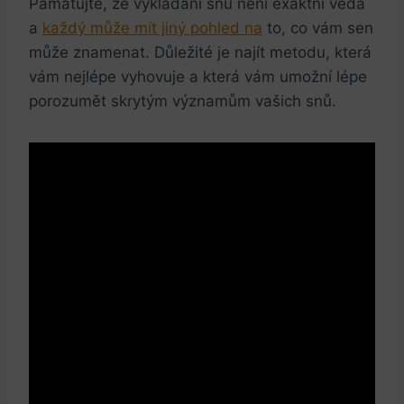
Pamatujte, že vykládání snů není exaktní věda
a
každý může mít jiný pohled na
to, co vám sen
může znamenat. Důležité je najít metodu, která
vám nejlépe vyhovuje a která vám umožní lépe
porozumět skrytým významům vašich snů.