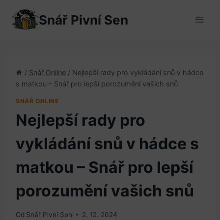
Přeskočit
Snář Pivní Sen
na
obsah
/
Snář Online
/
Nejlepší rady pro vykládání snů v hádce
s matkou – Snář pro lepší porozumění vašich snů
SNÁŘ ONLINE
Nejlepší rady pro
vykládání snů v hádce s
matkou – Snář pro lepší
porozumění vašich snů
Od
Snář Pivní Sen
2. 12. 2024