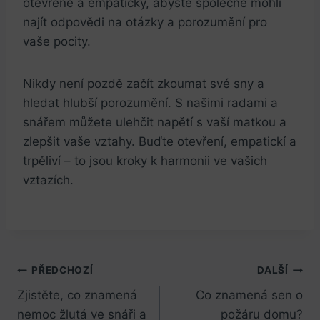
otevřeně a empaticky, abyste společně mohli
najít odpovědi na otázky a porozumění pro
vaše pocity.
Nikdy není pozdě začít zkoumat své sny a
hledat hlubší porozumění. S našimi radami a
snářem můžete ulehčit napětí s vaší matkou a
zlepšit vaše vztahy. Buďte otevření, empatickí a
trpěliví – to jsou kroky k harmonii ve vašich
vztazích.
Navigace
PŘEDCHOZÍ
DALŠÍ
Zjistěte, co znamená
Co znamená sen o
pro
nemoc žlutá ve snáři a
požáru domu?