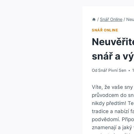
/
Snář Online
/
Neu
SNÁŘ ONLINE
Neuvěřit
snář a vý
Od
Snář Pivní Sen
Víte, že vaše sn
průvodcem do snov
nikdy předtím! Te
tradice a ‌nabízí⁤
podvědomí. Připoj
znamenají a jaký​