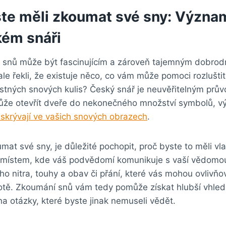
ste měli ‍zkoumat své​ sny: Význam‌
kém snáři
a snů‌ může‍ být fascinujícím a‍ zároveň tajemným dobro
⁣řekli, že⁣ existuje ‌něco, co vám může‌ pomoci rozluštit
stných snových kulis?⁣ Český snář je​ neuvěřitelným pr
ůže otevřít ‌dveře do nekonečného množství symbolů, v
 ⁤skrývají ve ‍vašich⁢ snových ⁣obrazech
.
at své sny, je důležité ‍pochopit, proč byste to měli⁣ vl
‍ místem, ‍kde váš podvědomí komunikuje ‌s vaší vědomou 
 nitra, touhy a‌ obav či přání, které ‌vás mohou ⁢ovlivňov
tě. Zkoumání snů ⁤vám ​tedy ⁢pomůže získat hlubší vhle
a otázky, které ​byste jinak nemuseli vědět.