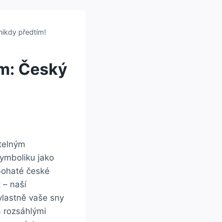
nikdy předtím!
m: Český
itelným
ymboliku jako⁣
 bohaté české
 – ⁤naší
 vlastně vaše sny
 ⁢rozsáhlými