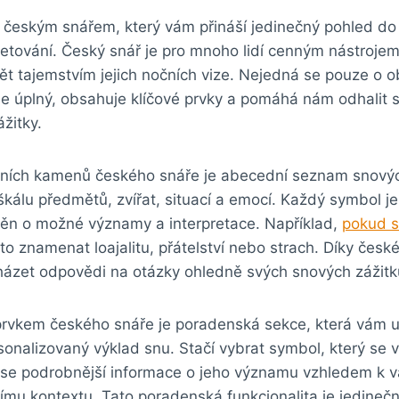
ci českým snářem, který vám přináší jedinečný pohled do s
etování. Český‍ snář je pro mnoho lidí cenným nástrojem, 
⁢ tajemstvím jejich nočních vize. Nejedná se pouze ⁢o 
 je úplný, obsahuje⁤ klíčové prvky a ​pomáhá nám odhalit 
žitky.
ních kamenů českého snáře je abecední ⁣seznam snových 
škálu⁤ předmětů, zvířat, ⁣situací a ⁢emocí. ⁢Každý symbol ⁤j
lněn o možné ‍významy a interpretace. Například,
pokud s
 to⁤ znamenat⁢ loajalitu, přátelství nebo⁤ strach. ‍Díky če
ázet⁢ odpovědi na otázky ohledně svých snových ‍zážitk
rvkem českého‍ snáře‍ je poradenská sekce, která vám‍ u
rsonalizovaný⁤ výklad ⁤snu.⁣ Stačí‍ vybrat​ symbol, který se
te se⁤ podrobnější⁢ informace o jeho významu vzhledem k 
nímu kontextu. Tato poradenská funkcionalita je jedine