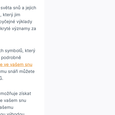
věta snů‌ a jejich⁤
který jim⁤
obyčejné výklady
skryté významy ‍za
⁤symbolů, ⁣který⁤
e ⁣podrobně
e ve vašem snu
skému snáři můžete
ů.
možňuje získat ​
 ve vašem ‍snu
vašemu⁣
čnou výhodou