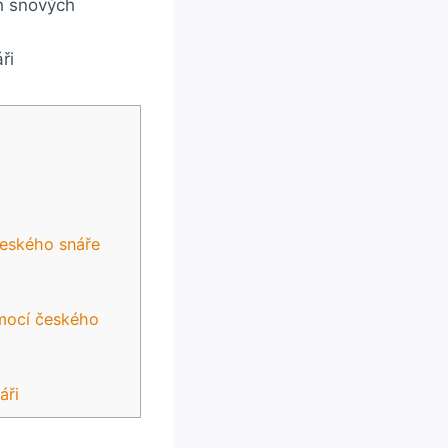
ch snových
‍českého snáře
omocí českého
áři