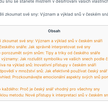
u snů⁣ se stanete⁢ mistrem‍ v dešifrování ‌vašich​ vlastní
Obsah
li ‍zkoumat své​ sny: Význam‌ a výklad ​snů v‌ českém snáři
 českého​ snáře: Jak správně interpretovat své sny
pe porozumět svým snům: Tipy a triky od českého snáře
 významy: ‌Jak rozluštit symboliku ve vašich⁢ snech podle 
iva na výklad snů: Inovativní přístupy ​v českém snáři
odpovědí v množství snů: Jak efektivně používat český snář
ší vhled: Prozkoumávejte emocionální ‍aspekty svých snů p
o každého: Proč ⁢je český​ snář vhodný pro⁣ všechny sny
yklou ⁢metodu: Nové‍ přístupy ⁣k interpretaci snů v⁢ českém sn