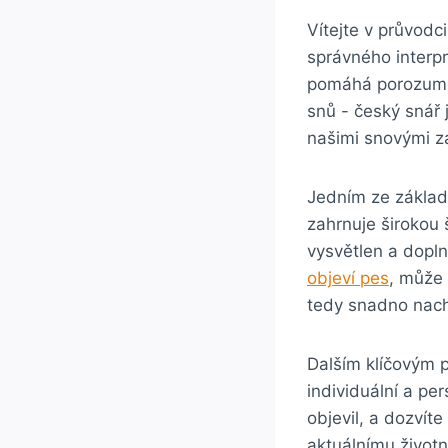
Vítejte ​v‌ průvod
správného interpr
pomáhá porozumět
snů -‌ český snář
našimi snovými zá
Jedním ze základ
zahrnuje širokou⁤ 
vysvětlen ​a‌ dop
objeví‍ pes
, může⁣
tedy snadno nach
Dalším klíčovým p
individuální a⁣ pe
objevil, a‍ dozví
aktuálnímu život