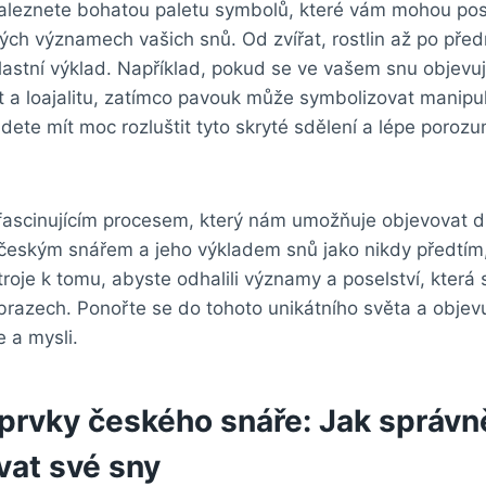
aleznete bohatou⁤ paletu symbolů,⁤ které vám ⁢mohou pos
ých⁢ významech vašich snů. Od zvířat, rostlin ⁣až po‌ pře
astní ⁤výklad. Například, pokud se ve ‌vašem snu​ objevuj
a loajalitu, zatímco pavouk může symbolizovat manipulac
ete mít​ moc​ rozluštit tyto skryté sdělení a lépe⁢ poroz
fascinujícím procesem, ‌který nám​ umožňuje objevovat⁣ d
S českým snářem a jeho ‍výkladem snů jako nikdy předtím, 
roje ⁤k tomu, abyste odhalili významy a poselství, která 
brazech. ​Ponořte se do tohoto unikátního světa ⁤a⁣ objev
 a mysli.
 prvky českého​ snáře: Jak správn
vat své sny