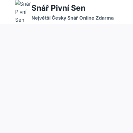
Přeskočit
Snář Pivní Sen
na
Největší Český Snář Online Zdarma
obsah