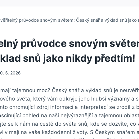
věřitelný průvodce snovým světem: Český snář a výklad snů jako 
elný průvodce snovým světe
klad snů jako nikdy předtím!
10. 6. 2026
y mají tajemnou moc? Český snář a výklad snů je neuvěř
ého světa, ⁣který vám⁣ odkryje jeho hlubší významy a s
nto ohromující zdroj informací a interpretací se zrodil z
 fascinující pohled ⁢na naši nejvýraznější a tajemnou oblast
te se ‌k nám na cestě‍ do světa snů, kde se‍ dozvíte,⁣ co
 vliv mají na vaše každodenní životy. S Českým⁣ snářem⁣ a