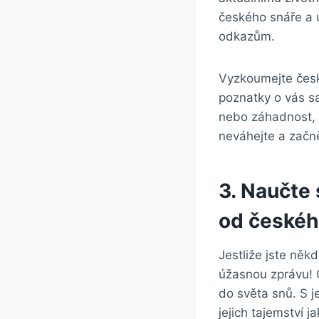
českého snáře a ‌
odkazům.
Vyzkoumejte ‍česk
poznatky o vás sam
nebo‌ záhadnost, 
neváhejte​ a začně
3. Naučte​
od českéh
Jestliže jste něk
úžasnou zprávu! Č
do světa snů. S j
⁣jejich tajemství 