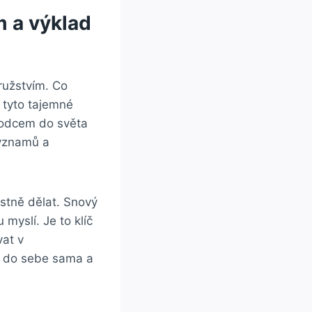
 a výklad ​
družstvím. Co
 tyto tajemné⁢
ůvodcem do světa
ýznamů ⁣a
astně dělat. Snový​
myslí. Je to klíč
at ⁢v
d do sebe sama ⁤a