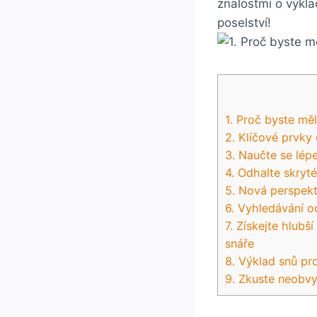
znalostmi o výklad
poselství!
1. Proč‍ byste mě
2. Klíčové prvky
3. Naučte​ se lé
4. Odhalte skryté
5. Nová ⁣perspekt
6. Vyhledávání⁢ 
7. Získejte hlub
snáře
8. Výklad snů pr
9.​ Zkuste ⁤neobv