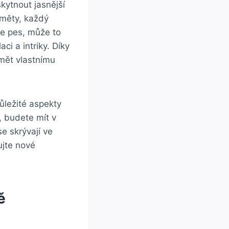
kytnout jasnější
dměty, každý
e pes, ⁤může to
i a intriky. Díky
umět vlastnímu
ůležité aspekty‍
budete ‌mít‍ v
se skrývají ve
ujte nové
ě