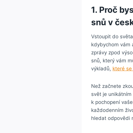
1. Proč‍ by
snů v‌ čes
Vstoupit do ⁣svět
kdybychom vám ale 
zprávy zpod výso
snů, který vám m
výkladů,
které⁤ se
Než ⁣začnete zkoum
svět je unikátním
k pochopení vašeho
každodenním živo
hledat odpovědi n