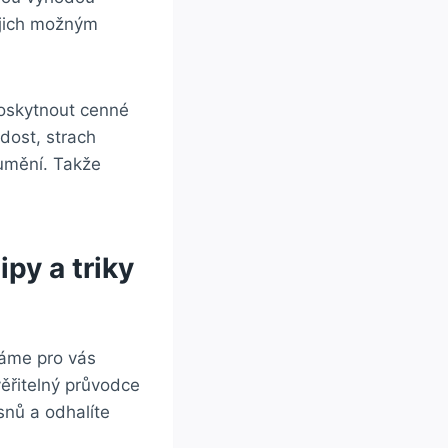
ejich možným
poskytnout ​cenné
adost, strach
zumění. Takže
py a triky
áme ‍pro vás
věřitelný průvodce
snů a odhalíte