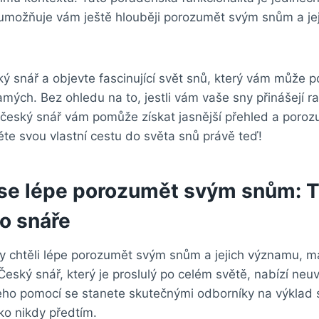
umožňuje vám⁤ ještě hlouběji ​porozumět svým snům a ⁤j
ý snář a objevte fascinující ⁤svět snů, který vám⁢ může 
ých. Bez‍ ohledu na to, jestli vám vaše sny⁢ přinášejí ​r
český snář⁣ vám pomůže získat jasnější ‍přehled a ‍poro
te svou vlastní‍ cestu do⁢ světa snů ⁣právě teď!
 se lépe porozumět svým snům: Ti
o snáře
dy chtěli lépe porozumět svým snům ‍a jejich významu, m
eský⁣ snář,⁢ který je proslulý po celém ⁤světě, nabízí neu
eho pomocí se stanete skutečnými odborníky⁤ na ​výklad ⁤
jako nikdy předtím.