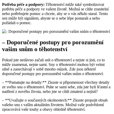
Potřeba péče a podpory:
Těhotenství může také symbolizovat
potřebu péče a podpory ve vašem životě. Možná se cítíte zranitelní
nebo potřebujete pomoc a chcete, aby se o vás někdo staral. Tento
sen může být signálem, abyste se o sebe lépe postarali a nebo
požádali o pomoc.
– Doporučené postupy pro porozumění
vašim snům o těhotenství
Pokud jste nedávno začali snít o těhotenství a nejste si jisti, co to
může znamenat, nejste sami. Sny o těhotenství mohou být velmi
silné a zanechávají v sobě mnoho otázek. Zde jsou některé
doporučené postupy pro porozumění vašim snům o těhotenství:
– **Pamatujte na detaily:** Zkuste si připomenout všechny detaily
ze svého snu o těhotenství. Ptáte se sami sebe, zda jste byli šťastní a
nadšení z nového života, nebo jste se cítili zmatení a nejistí?
– **Uvažujte o současných okolnostech:** Zkuste propojit obsah
vašeho snu s vaším aktuálním životem. Možná vaše podvědomí
zpracovává vaše touhy a obavy ohledně těhotenství.