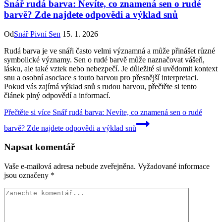
Snář rudá barva: Nevíte, co znamená sen o rudé
barvě? Zde najdete odpovědi a výklad snů
Od
Snář Pivní Sen
15. 1. 2026
Rudá barva je ve snáři často velmi významná a může přinášet různé
symbolické významy. Sen o rudé barvě může naznačovat vášeň,
lásku, ale také vztek nebo nebezpečí. Je důležité si uvědomit kontext
snu a osobní asociace s touto barvou pro přesnější interpretaci.
Pokud vás zajímá výklad snů s rudou barvou, přečtěte si tento
článek plný odpovědí a informací.
Přečtěte si více
Snář rudá barva: Nevíte, co znamená sen o rudé
barvě? Zde najdete odpovědi a výklad snů
Napsat komentář
Vaše e-mailová adresa nebude zveřejněna.
Vyžadované informace
jsou označeny
*