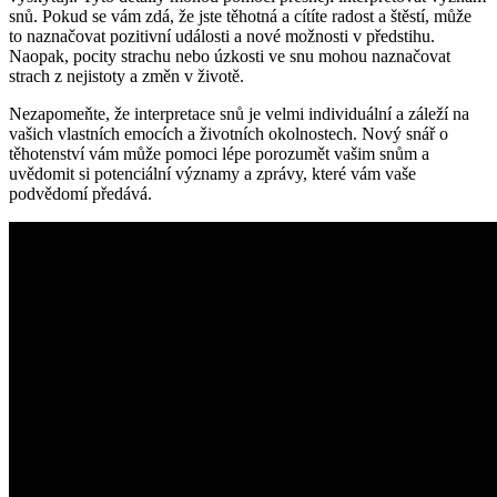
snů. Pokud se vám zdá, že jste těhotná a cítíte radost a štěstí, může
to naznačovat pozitivní události a nové možnosti v předstihu.
Naopak, pocity strachu nebo úzkosti ve snu mohou naznačovat
strach z nejistoty a změn v životě.
Nezapomeňte, že interpretace snů je velmi individuální a záleží na
vašich vlastních emocích a životních okolnostech. Nový snář o
těhotenství vám může pomoci lépe porozumět vašim snům a
uvědomit si potenciální významy a zprávy, které vám vaše
podvědomí předává.