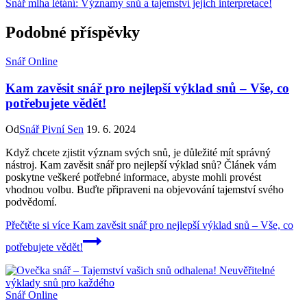
Snář mlha létání: Významy snů a tajemství jejich interpretace!
Podobné příspěvky
Snář Online
Kam zavěsit snář pro nejlepší výklad snů – Vše, co
potřebujete vědět!
Od
Snář Pivní Sen
19. 6. 2024
Když chcete zjistit význam svých snů, je důležité mít správný
nástroj. Kam zavěsit snář pro nejlepší výklad snů? Článek vám
poskytne veškeré potřebné informace, abyste mohli provést
vhodnou volbu. Buďte připraveni na objevování tajemství svého
podvědomí.
Přečtěte si více
Kam zavěsit snář pro nejlepší výklad snů – Vše, co
potřebujete vědět!
Snář Online