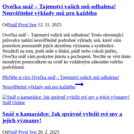
Ovečka snář – Tajemství vašich snů odhalena!
Neuvěřitelné výklady snů pro každého
Od
Snář Pivní Sen
12. 11. 2025
Ovečka snář – Tajemství vašich snů odhalena! Tento ohromující
průvodce nabízí neuvěřitelně podrobné výklady snů, které vám
pomohou porozumět jejich skrytému významu a symbolice.
Nezáleží na tom, jestli sníte o létání, pádě nebo cokoli jiného,
Ovečka snář vám poskytne jistotu a pochopení. Nechte se vést tímto
moudrým pomocníkem na cestě ke vzdáleným zákoutím vašeho
podvědomí.
Přečtěte si více
Ovečka snář – Tajemství vašich snů odhalena!
Neuvěřitelné výklady snů pro každého
Snář Online
Snář o kamarádce: Jak správně vyložit své sny a
jejich významy!
Od
Snář Pivní Sen
20. 2. 2025