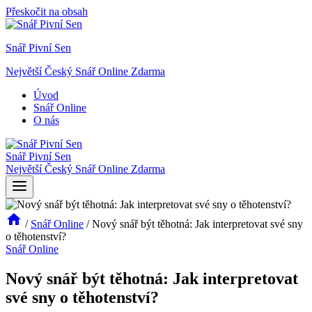
Přeskočit na obsah
Snář Pivní Sen
Největší Český Snář Online Zdarma
Úvod
Snář Online
O nás
Snář Pivní Sen
Největší Český Snář Online Zdarma
/
Snář Online
/
Nový snář být těhotná: Jak interpretovat své sny
o těhotenství?
Snář Online
Nový snář být těhotná: Jak interpretovat
své sny o těhotenství?