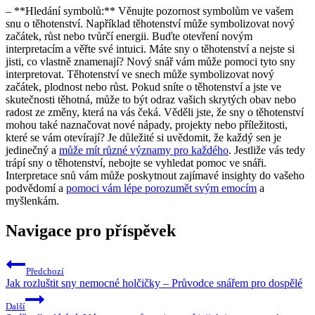
– **Hledání symbolů:** Věnujte pozornost symbolům ve vašem
snu o těhotenství. Například těhotenství může symbolizovat nový
začátek, růst nebo tvůrčí energii. Buďte otevření novým
interpretacím a věřte své intuici. Máte sny o těhotenství a nejste si
jisti, co vlastně znamenají? Nový snář vám může pomoci tyto sny
interpretovat. Těhotenství ve snech může symbolizovat nový
začátek, plodnost nebo růst. Pokud sníte o těhotenství a jste ve
skutečnosti těhotná, může to být odraz vašich skrytých obav nebo
radost ze změny, která na vás čeká. Věděli jste, že sny o těhotenství
mohou také naznačovat nové nápady, projekty nebo příležitosti,
které se vám otevírají? Je důležité si uvědomit, že každý sen je
jedinečný a
může mít různé významy pro každého
. Jestliže vás tedy
trápí sny o těhotenství, nebojte se vyhledat pomoc ve snáři.
Interpretace snů vám může poskytnout zajímavé insighty do vašeho
podvědomí a
pomoci vám lépe porozumět svým emocím
a
myšlenkám.
Navigace pro příspěvek
Předchozí
Jak rozluštit sny nemocné holčičky – Průvodce snářem pro dospělé
Další