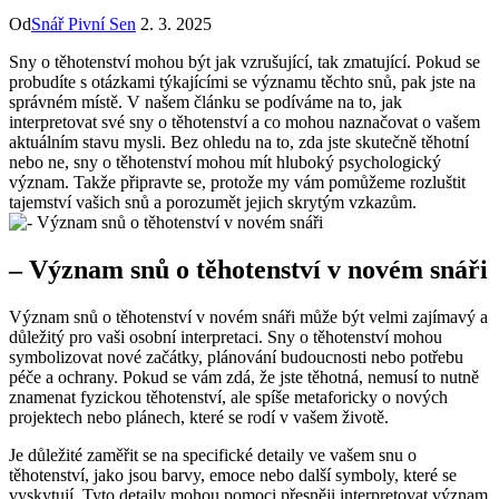
Od
Snář Pivní Sen
2. 3. 2025
Sny o těhotenství mohou být jak vzrušující, tak zmatující. Pokud se
probudíte s otázkami týkajícími se významu těchto snů, pak jste na
správném místě. V našem článku se podíváme na to, jak
interpretovat své sny o těhotenství a co mohou naznačovat o vašem
aktuálním stavu mysli. Bez ohledu na to, zda jste skutečně těhotní
nebo ne, sny o těhotenství mohou mít hluboký psychologický
význam. Takže připravte se, protože my vám pomůžeme rozluštit
tajemství vašich snů a porozumět jejich skrytým vzkazům.
– Význam snů o těhotenství v novém snáři
Význam snů o těhotenství v novém snáři může být velmi zajímavý a
důležitý pro vaši osobní interpretaci. Sny o těhotenství mohou
symbolizovat nové začátky, plánování budoucnosti nebo potřebu
péče a ochrany. Pokud se vám zdá, že jste těhotná, nemusí to nutně
znamenat fyzickou těhotenství, ale spíše metaforicky o nových
projektech nebo plánech, které se rodí v vašem životě.
Je důležité zaměřit se na specifické detaily ve vašem snu o
těhotenství, jako jsou barvy, emoce nebo další symboly, které se
vyskytují. Tyto detaily mohou pomoci přesněji interpretovat význam