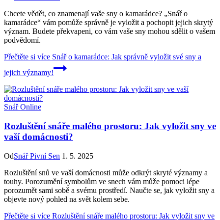
Chcete vědět, co znamenají vaše sny o kamarádce? „Snář o
kamarádce“ vám pomůže správně je vyložit a pochopit jejich skrytý
význam. Budete překvapeni, co vám vaše sny mohou sdělit o vašem
podvědomí.
Přečtěte si více
Snář o kamarádce: Jak správně vyložit své sny a
jejich významy!
Snář Online
Rozluštění snáře malého prostoru: Jak vyložit sny ve
vaší domácnosti?
Od
Snář Pivní Sen
1. 5. 2025
Rozluštění snů ve vaší domácnosti může odkrýt skryté významy a
touhy. Porozumění symbolům ve snech vám může pomoci lépe
porozumět sami sobě a svému prostředí. Naučte se, jak vyložit sny a
objevte nový pohled na svět kolem sebe.
Přečtěte si více
Rozluštění snáře malého prostoru: Jak vyložit sny ve