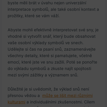
byste měli brát⁤ v úvahu nejen univerzální
interpretace symbolů, ale také osobní kontext a
prožitky, ⁢které se vám váží.
Abyste mohli efektivně interpretovat ⁤své sny, je
vhodné si vytvořit‍ snář, který ⁤bude⁤ obsahovat
vaše osobní výklady symbolů ve snech.
Udělejte si čas na psaní‍ snů, ⁣zaznamenávejte
všechny detaily, které si pamatujete, včetně
emocí,⁢ které jste ve snu zažili. ‌Poté se ponořte
⁣do ​výkladu symbolů a⁢ zkuste najít spojitosti
mezi svými zážitky⁤ a významem snů.
Důležité je si uvědomit,‌ že výklad snů není
přesnou vědou a ‍
může ‌se lišit mezi různými
kulturami
a ⁤individuálními ‍zkušenostmi. Cílem