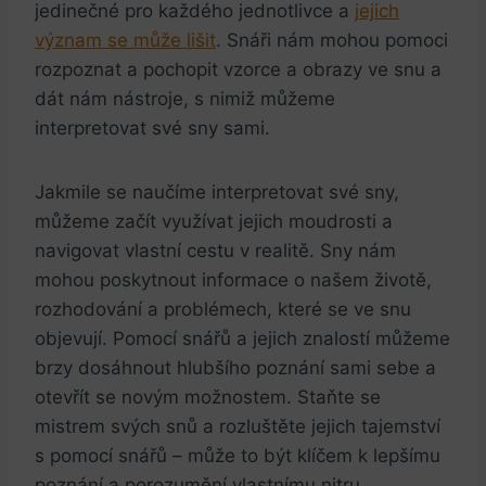
jedinečné pro každého jednotlivce a⁢
jejich
význam se může lišit
. Snáři nám mohou pomoci
⁤rozpoznat a​ pochopit vzorce a obrazy ve snu a⁢
dát nám nástroje,‌ s nimiž ‍můžeme
interpretovat své ​sny sami.
Jakmile se naučíme interpretovat své sny,
⁣můžeme začít využívat‍ jejich moudrosti ​a
navigovat vlastní cestu v realitě. Sny ‍nám
mohou poskytnout informace o našem životě,
rozhodování‍ a problémech, ⁣které ⁢se ve snu
objevují. Pomocí snářů a jejich znalostí můžeme
brzy dosáhnout hlubšího poznání⁢ sami sebe a⁢
otevřít se novým možnostem. Staňte se
mistrem svých snů a ⁤rozluštěte jejich tajemství
s pomocí snářů – ‌může to být klíčem k lepšímu
poznání a porozumění vlastnímu ‌nitru.