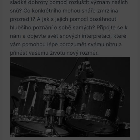
sladké dobroty pomoci rozluštit ⁣význam našich‍
snů? Co‍ konkrétního mohou snáře zmrzlina
prozradit? A jak‌ s jejich pomocí dosáhnout
hlubšího poznání o ⁢sobě samých? Připojte se k
nám a ‍objevte svět snových interpretací,⁢ které
vám pomohou lépe porozumět svému nitru a
přinést vašemu životu ‍nový rozměr.