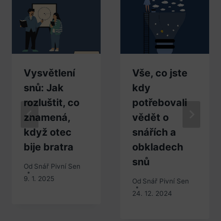
Vysvětlení
Vše, co jste
snů: Jak
kdy
rozluštit, co
potřebovali
znamená,
vědět o
když otec
snářích a
bije bratra
obkladech
snů
Od
Snář Pivní Sen
9. 1. 2025
Od
Snář Pivní Sen
24. 12. 2024