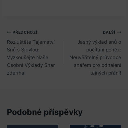
Navigace
PŘEDCHOZÍ
DALŠÍ
Rozluštěte Tajemství
Jasný výklad snů o
pro
Snů s Sibylou:
počítání peněz:
příspěvek
Vyzkoušejte Naše
Neuvěřitelný průvodce
Osobní Výklady Snar
snářem pro odhalení
zdarma!
tajných přání!
Podobné příspěvky