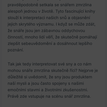
pravděpodobně setkala ‌se snářem zmrzlina
alespoň jednou v životě. Tyto fascinující⁣ knihy​
slouží k interpretaci našich snů a‌ objasnění
jejich skrytého ⁢významu. I⁣ když se může zdát,
že snáře jsou jen zábavnou oddychovou
činností, mnoho lidí věří, že skutečně pomáhají
zlepšit sebeuvědomění a dosáhnout lepšího
poznání.
Tak ‍jak tedy interpretovat své sny a co⁣ nám
mohou snáře zmrzlina skutečně říci? Nejprve je
‌důležité si uvědomit, že sny jsou produktem
naší mysli a ‌jsou často ‍spojeny s našimi
emočními stavmi ⁢a životními ‍zkušenostmi.
‍Právě zde‌ vstupuje⁢ na scénu snář zmrzlina.