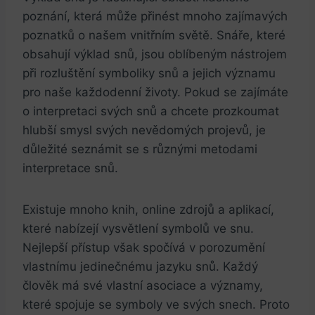
poznání, která může přinést mnoho⁢ zajímavých ​
poznatků ⁢o našem vnitřním světě. Snáře, které
obsahují výklad snů, jsou oblíbeným nástrojem‍
při rozluštění symboliky snů a jejich ​významu
pro ‌naše každodenní životy. Pokud se zajímáte
o interpretaci svých ⁤snů a chcete ‌prozkoumat
hlubší smysl svých nevědomých⁤ projevů, je
důležité seznámit se s různými ⁣metodami
interpretace snů.
Existuje mnoho knih, online ⁤zdrojů a aplikací,
které nabízejí vysvětlení symbolů ve snu.
Nejlepší přístup však spočívá v porozumění
‍vlastnímu jedinečnému jazyku snů. Každý
člověk má‌ své vlastní asociace a významy,
které spojuje se symboly ‍ve svých⁢ snech. Proto