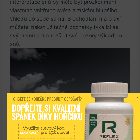
interpretace snů by⁣ mělo být prozkoumání
vlastního vnitřního světa ⁤a​ získání hlubšího
vhledu do sebe sama. S odhodláním a praxí
⁤můžete získat užitečné poznatky týkající se
svých snů⁢ a tím rozšířit své obzory výkladem
snů.
CHCETE SE KONEČNĚ PROBUDIT ODPOČATÍ?
DOPŘEJTE SI KVALITNÍ 
SPÁNEK DÍKY HOŘČÍKU
Využijte slevový kód
"
spanek15
" pro 15% slevu!