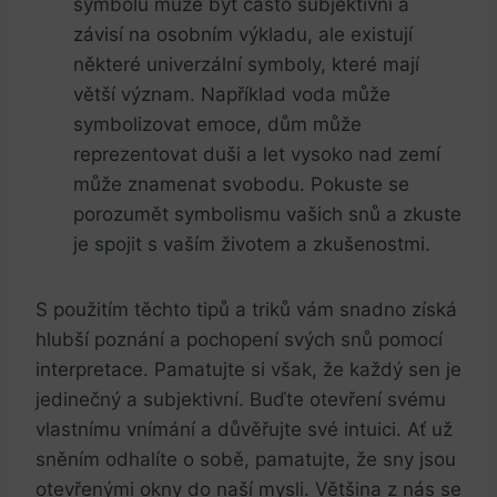
symbolů může být často subjektivní a
závisí na osobním výkladu, ale existují‍
některé univerzální symboly, které mají
větší ⁤význam. Například voda‍ může
symbolizovat emoce, ⁤dům může
reprezentovat duši a let vysoko nad zemí
může znamenat svobodu. Pokuste se
porozumět symbolismu ⁤vašich snů a zkuste
je​ spojit s vaším životem a⁣ zkušenostmi.
S použitím těchto tipů a⁣ triků vám snadno získá
hlubší poznání a pochopení svých snů pomocí
interpretace. Pamatujte si však, že každý sen je
jedinečný a ⁢subjektivní. Buďte otevření svému
vlastnímu vnímání a důvěřujte své intuici. Ať už
sněním odhalíte​ o⁤ sobě, pamatujte, že sny jsou
otevřenými okny do naší mysli.⁢ Většina ​z nás se