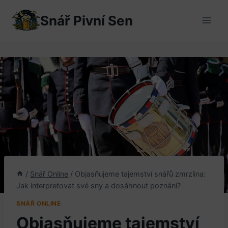
Přeskočit
Snář Pivní Sen
na
obsah
/
Snář Online
/
Objasňujeme tajemství snářů zmrzlina:
Jak interpretovat své sny a dosáhnout poznání?
SNÁŘ ONLINE
Objasňujeme tajemství