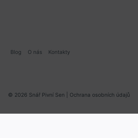
Blog
O nás
Kontakty
© 2026 Snář Pivní Sen |
Ochrana osobních údajů
AI Editorial Policy