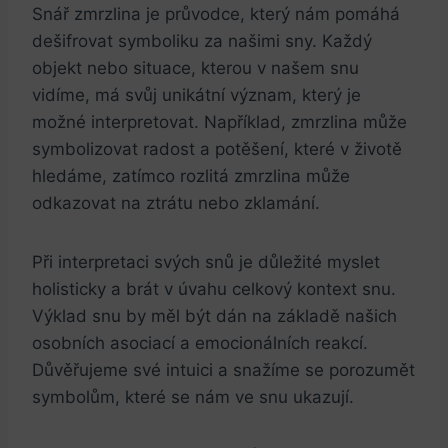
Snář ‌zmrzlina ‍je‌ průvodce, který nám pomáhá
dešifrovat symboliku za ​našimi sny. Každý
objekt nebo ⁤situace, kterou v​ našem snu
vidíme, má svůj unikátní ‍význam, který je
možné interpretovat. Například, zmrzlina může
symbolizovat radost a potěšení, které v životě
hledáme, zatímco‌ rozlitá zmrzlina může
odkazovat na ztrátu nebo zklamání.
Při interpretaci svých snů je důležité myslet
holisticky a brát v úvahu celkový‍ kontext snu.
Výklad snu by měl být dán na základě našich
osobních‍ asociací a emocionálních reakcí.
Důvěřujeme své intuici a snažíme se porozumět⁣
symbolům, které se nám ve snu ukazují.