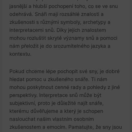
jasnější a hlubší pochopení ⁤toho, co se ve snu⁣
odehrává. Snáři mají ⁤rozsáhlé znalosti a
zkušenosti s různými symboly, archetypy a
interpretacemi ​snů. Díky jejich znalostem
mohou rozluštit skryté významy snů a pomoci
nám přeložit je do srozumitelného jazyka a
kontextu.
Pokud chceme lépe pochopit své ⁢sny,⁤ je dobré
hledat pomoc u zkušeného​ snáře. Ti nám
⁤mohou poskytnout cenné ⁣rady a pohledy ⁢z ​jiné
perspektivy. Interpretace snů může být
subjektivní, proto je důležité najít snáře,
kterému⁣ důvěřujeme a který je schopen
naslouchat našim vlastním osobním
zkušenostem a emocím.‍ Pamatujte, ⁢že sny jsou​