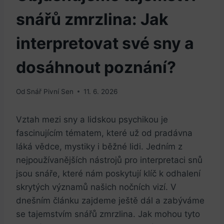
snářů zmrzlina: Jak
interpretovat své sny a
dosáhnout poznání?
Od
Snář Pivní Sen
11. 6. 2026
Vztah mezi sny a lidskou⁣ psychikou je
fascinujícím tématem, které už od pradávna
láká vědce, mystiky i běžné ‍lidi. Jedním z
nejpoužívanějších nástrojů pro interpretaci snů
jsou snáře, které nám‌ poskytují ⁤klíč k odhalení
skrytých významů⁣ našich nočních vizí. V
dnešním článku zajdeme ještě dál a zabýváme
se tajemstvím snářů‍ zmrzlina. Jak‍ mohou tyto