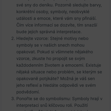
své sny do deníku. Pozorně⁢ sledujte barvy,
konkrétní osoby, symboly, neobvyklé
události a emoce, které vám sny přináší.⁣
Čím více informací se dozvíte, tím snazší
bude ⁣jejich správná interpretace.
Hledejte vzorce: ⁣Stejné motivy nebo
symboly se v‍ našich⁤ snech⁢ mohou
opakovat. Pokud si ‌všimnete nějakého
vzorce,‍ zkuste ho⁢ propojit ‌se svým
každodenním životem a​ emocemi. Existuje
nějaká situace nebo ⁢problém, se kterým se
opakovaně potýkáte? Možná je váš sen
jeho reflexí a hledáte odpovědi ve svém
podvědomí.
Ponořte se do symbolismu: ‌Symboly hrají v
⁣interpretaci snů klíčovou roli. Použití