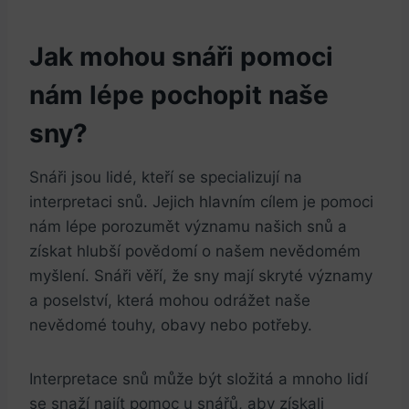
Jak mohou snáři pomoci
nám ⁣lépe pochopit naše
sny?
Snáři jsou lidé, kteří ⁣se specializují ​na
interpretaci snů. ⁣Jejich hlavním cílem je pomoci
nám lépe porozumět významu ‌našich snů a
získat hlubší povědomí o našem ⁣nevědomém
myšlení. Snáři ‍věří, ⁢že sny⁢ mají skryté významy
a poselství, která mohou ‌odrážet naše
nevědomé touhy, ⁣obavy nebo potřeby.
Interpretace ⁢snů může být složitá a mnoho lidí
se snaží najít pomoc u snářů, aby získali