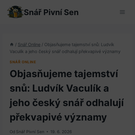
Přeskočit
Snář Pivní Sen
na
obsah
/
Snář Online
/
Objasňujeme tajemství snů: Ludvík
Vaculík a jeho český snář odhalují překvapivé významy
SNÁŘ ONLINE
Objasňujeme tajemství
snů: Ludvík Vaculík a
jeho český snář odhalují
překvapivé významy
Od
Snář Pivní Sen
19. 6. 2026