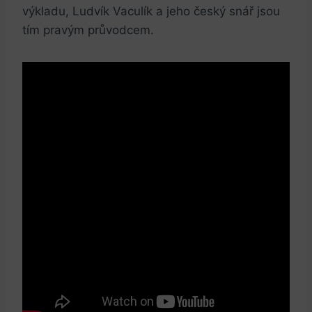
výkladu, Ludvík Vaculík a jeho⁤ český snář ⁣jsou
tím​ pravým průvodcem.