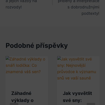
a jejich vazby na
příběhy a interpretace
rozvody!
s dobrodružnými
podtexty!
Podobné příspěvky
Záhadné
Jak vysvětlit
výklady o
své sny: