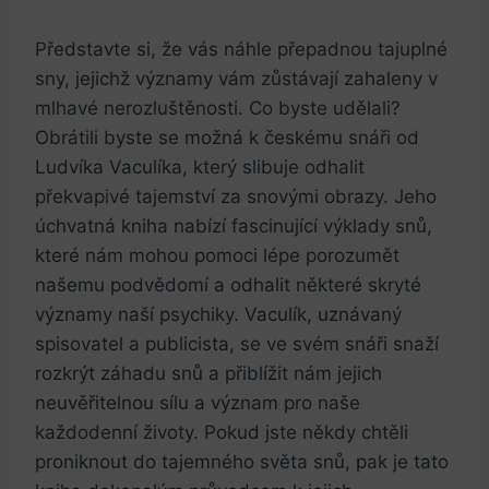
Představte si, že vás náhle přepadnou tajuplné
sny,‌ jejichž významy vám zůstávají zahaleny v
mlhavé nerozluštěnosti.⁣ Co byste udělali?
Obrátili byste⁢ se ‌možná k českému ⁣snáři od
Ludvíka Vaculíka, který slibuje odhalit
překvapivé‌ tajemství za⁤ snovými ‌obrazy. ⁤Jeho
‌úchvatná​ kniha nabízí fascinující výklady snů,
které⁣ nám mohou pomoci lépe porozumět
našemu podvědomí a odhalit některé skryté
významy naší psychiky. Vaculík, uznávaný
⁤spisovatel a publicista, se ve svém snáři snaží
rozkrýt záhadu snů a ​přiblížit nám jejich
neuvěřitelnou sílu a význam pro naše
každodenní životy.⁢ Pokud jste někdy⁤ chtěli
proniknout do tajemného světa snů, pak je tato