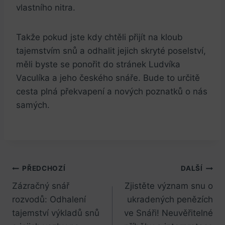
vlastního ‍nitra.
Takže pokud⁢ jste kdy chtěli přijít na kloub
tajemstvím snů a odhalit⁤ jejich ‌skryté poselství,
měli byste se ponořit do stránek Ludvíka
Vaculíka ‍a jeho českého⁣ snáře. Bude to určitě
cesta plná překvapení​ a nových poznatků o nás
samých.
Navigace
PŘEDCHOZÍ
DALŠÍ
Zázračný snář
Zjistěte význam snu o
pro
rozvodů: Odhalení
ukradených penězích
příspěvek
tajemství výkladů snů
ve Snáři! Neuvěřitelné