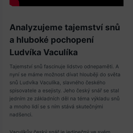
Analyzujeme tajemství snů
a ​hluboké pochopení
Ludvíka Vaculíka
Tajemství snů fascinuje lidstvo ​odnepaměti. A
nyní‍ se máme ‌možnost dívat hlouběji do světa ​
snů Ludvíka Vaculíka, slavného českého
spisovatele a esejisty.‌ Jeho český snář se stal
jedním ze ‍základních děl​ na téma‌ výkladu‌ snů
a ‍mnoho‌ lidí se⁤ s ním stává skutečnými
nadšenci.
Vaculíkův český snář je jedinečný ve svém