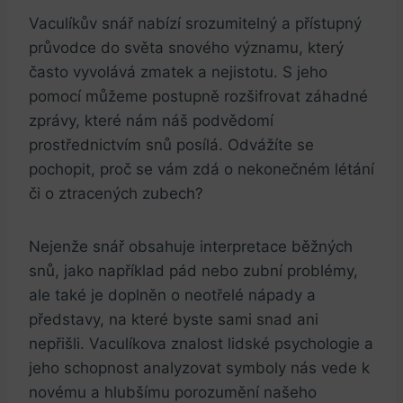
Vaculíkův snář nabízí ‍srozumitelný ⁣a přístupný
průvodce do světa​ snového významu, který
často vyvolává zmatek a nejistotu. S jeho
⁣pomocí můžeme⁢ postupně rozšifrovat záhadné
zprávy,‍ které nám náš⁤ podvědomí
prostřednictvím snů posílá. Odvážíte ⁣se
pochopit, ​proč se⁢ vám zdá o nekonečném létání
či ⁢o⁤ ztracených zubech?
Nejenže snář obsahuje interpretace ​běžných
snů,‌ jako například pád nebo zubní problémy,
⁤ale také je doplněn ‍o neotřelé nápady a
představy, na které byste sami snad ani
nepřišli.⁤ Vaculíkova znalost lidské psychologie⁤ a
jeho schopnost analyzovat ⁤symboly nás vede k
‍novému a hlubšímu porozumění našeho