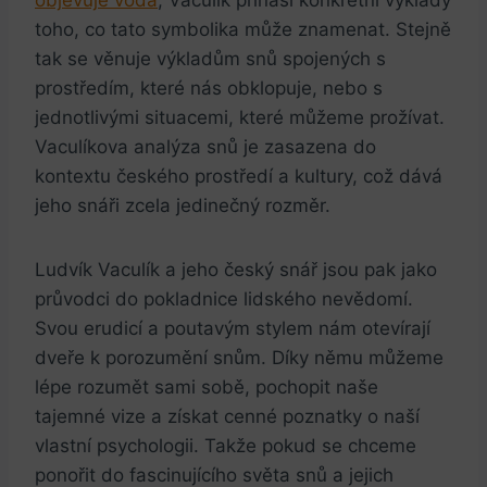
toho, co⁣ tato symbolika může znamenat. ‌Stejně
tak se věnuje výkladům snů spojených s
prostředím, které nás obklopuje,‍ nebo s
jednotlivými situacemi, které můžeme prožívat.
Vaculíkova analýza snů je zasazena do
kontextu českého prostředí a kultury, ⁢což ‌dává​
jeho⁢ snáři⁢ zcela jedinečný rozměr.
Ludvík Vaculík a jeho český ⁢snář ‌jsou pak jako
⁣průvodci do pokladnice lidského nevědomí.
Svou erudicí a ‌poutavým stylem nám otevírají
dveře ⁤k porozumění ‍snům. Díky němu můžeme
lépe​ rozumět ⁢sami sobě,‌ pochopit naše
tajemné vize a získat‌ cenné poznatky o naší
vlastní‌ psychologii. Takže pokud se chceme
ponořit do ⁣fascinujícího světa ‌snů‍ a⁣ jejich