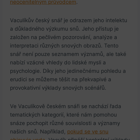
‌neocenitelným průvodcem
.
Vaculíkův⁢ český snář ​je odrazem jeho ⁢intelektu
⁢a důkladného výzkumu snů. Jeho přístup je
založen na pečlivém pozorování, analýze a
‌interpretaci různých snových obrazů. Tento‍
snář není pouze seznamem ‌významů, ale také
nabízí ‍vzácné vhledy do lidské⁣ mysli a
psychologie. Díky jeho jedinečnému ⁤pohledu a
erudici se můžeme těšit ​na překvapivé a
provokativní ‍výklady ​snových scénářů.
Ve⁤ Vaculíkově českém snáři se nachází‌ řada
tematických kategorií, které nám pomohou
⁤snáze pochopit‍ různé souvislosti⁣ a významy
našich snů. ⁣Například,
pokud se ve snu
objevuje​ voda
, Vaculík přináší konkrétní výklady‍