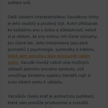
světem⁤ snů.
Další zásadní charakteristikou Vaculíkovy knihy
⁣je ⁤jeho osobitý⁣ a poutavý styl.‌ Autor přistupuje⁢
ke ⁤každému snu s úctou a důkladností, neboť
si je vědom, že sny mohou mít různé významy
pro různé lidi. Jeho interpretace jsou plné
poznatků z ​psychologie, symboliky a⁣ folkloru,
které vám pomohou lépe porozumět⁣ vašim
snům
. Vaculík rovněž nabízí více možných
výkladů jednoho snového symbolu,⁢ což
umožňuje širokému spektru čtenářů najít si
svou vlastní cestu‌ k ⁣výkladu.
Vaculíkův český snář je‍ jedinečnou⁤ publikací,
která ‌vám pomůže prozkoumat a ‌rozluštit