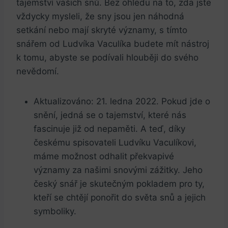
tajemství vašich snů. ​Bez ohledu ​na to, zda ⁤jste
vždycky‍ mysleli, že ‌sny jsou jen náhodná
⁤setkání nebo mají skryté významy, s tímto⁤
snářem od Ludvíka Vaculíka budete mít nástroj
⁤k tomu, abyste se podívali⁣ hlouběji do svého
nevědomí.
Aktualizováno: 21. ledna 2022. Pokud jde o
snění, jedná se ​o tajemství,‍ které nás⁢
fascinuje již od nepaměti. A teď, díky
⁢českému spisovateli Ludvíku Vaculíkovi,
máme možnost odhalit překvapivé
významy za našimi snovými zážitky. Jeho
český⁣ snář je skutečným pokladem pro‌ ty,
⁢kteří se chtějí ponořit do světa snů a jejich
symboliky.