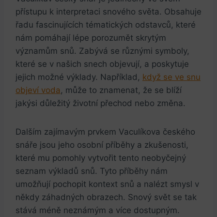
přístupu k‍ interpretaci​ snového světa. Obsahuje
řadu fascinujících ⁤tématických odstavců, které
nám pomáhají lépe porozumět⁤ skrytým
významům snů. Zabývá se různými‍ symboly,
které se‍ v našich snech objevují, ​a poskytuje
jejich⁣ možné výklady. Například,
když se ⁣ve snu
objeví voda
, může to znamenat, že se blíží
jakýsi důležitý životní přechod nebo‍ změna.
Dalším zajímavým prvkem Vaculíkova českého
snáře jsou jeho​ osobní příběhy a zkušenosti,
které mu pomohly vytvořit‍ tento neobyčejný
seznam výkladů snů. Tyto příběhy nám
umožňují pochopit kontext snů a nalézt smysl v
někdy záhadných obrazech. Snový svět se tak
stává méně neznámým⁣ a více dostupným.