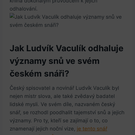
⁤kniha dokonalým průvodcem k jejich
odhalování.
Jak ⁤Ludvík Vaculík odhaluje
​významy​ snů ve svém
českém snáři?
Český spisovatel a‌ novinář Ludvík Vaculík byl
nejen mistr slova,⁤ ale také zvědavý badatel
lidské mysli. Ve svém díle, nazvaném český
snář, se rozhodl poodhalit tajemství snů ⁢a jejich
významy. Pro ⁢ty,⁤ kteří se zajímají o to, co
znamenají jejich noční vize,
je tento snář