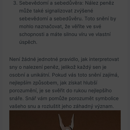
Sebevědomí‍ a sebedůvěra: Nález peněz
může také signalizovat zvýšené
sebevědomí a sebedůvěru. ⁢Toto snění by
mohlo naznačovat,⁣ že věříte ve ​své⁢
schopnosti a máte ‌silnou víru ve vlastní
úspěch.
Není žádné jednotné pravidlo, jak interpretovat
sny o⁢ nalezení peněz, jelikož každý sen ‌je
osobní a unikátní. Pokud vás toto snění zajímá,
nejlepším způsobem, jak získat hlubší
porozumění,‍ je se svěřit do rukou ⁤nejlepšího⁢
snáře. Snář vám pomůže porozumět ⁢symbolice
vašeho snu ⁤a rozluštit jeho záhadný ⁢význam.