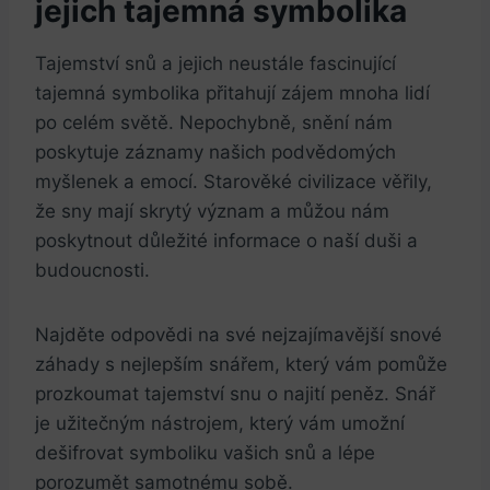
jejich tajemná symbolika
Tajemství snů a jejich neustále fascinující
tajemná symbolika přitahují zájem mnoha lidí
po celém světě. Nepochybně, snění nám
poskytuje záznamy našich podvědomých
‍myšlenek a emocí.‌ Starověké civilizace věřily,
že sny⁢ mají skrytý význam a můžou nám
poskytnout‍ důležité informace o naší duši a
budoucnosti.
Najděte odpovědi na své nejzajímavější snové
záhady s​ nejlepším ⁢snářem, který vám pomůže
⁢prozkoumat tajemství snu‍ o najití peněz. Snář
je ​užitečným nástrojem,⁣ který vám umožní
dešifrovat symboliku vašich snů a ‌lépe
porozumět samotnému sobě.