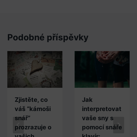
Podobné příspěvky
Zjistěte, co
Jak
váš “kámoši
interpretovat
snář”
vaše sny s
prozrazuje o
pomocí snáře
vašich
klavír: