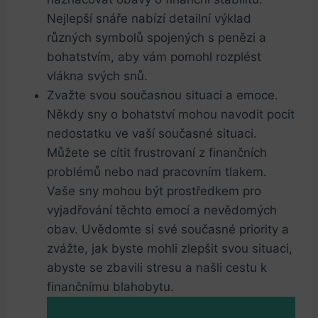
Nejlepší snáře nabízí​ detailní výklad
různých ⁣symbolů spojených s penězi a
bohatstvím, aby vám pomohl rozplést
vlákna⁢ svých snů.
Zvažte svou současnou situaci a emoce.
Někdy sny o bohatství mohou navodit pocit
‍nedostatku‌ ve vaší současné situaci.
Můžete se ‌cítit frustrovaní⁤ z‍ finančních
problémů nebo nad pracovním ⁤tlakem.
Vaše sny mohou být prostředkem pro
vyjadřování těchto emocí⁤ a nevědomých
obav. Uvědomte si své současné⁣ priority a
zvážte, jak byste mohli zlepšit svou⁢ situaci,
abyste ​se zbavili stresu a našli cestu k
finančnímu blahobytu.