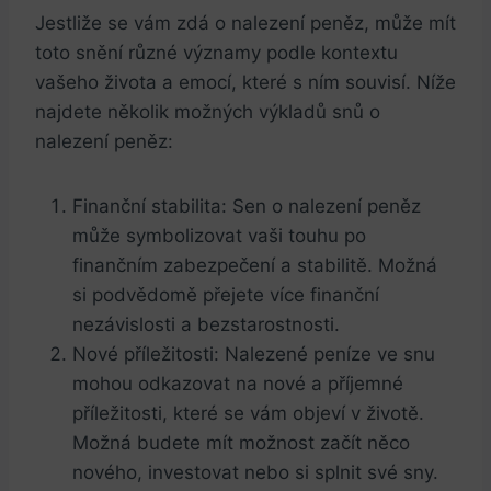
Jestliže‌ se vám zdá o nalezení peněz, může mít
toto snění různé ⁢významy podle kontextu
vašeho života a emocí, které s⁢ ním souvisí. Níže
najdete ⁣několik možných výkladů snů o
nalezení peněz:
Finanční stabilita: Sen o nalezení peněz
může symbolizovat vaši touhu po
finančním zabezpečení a ⁢stabilitě. Možná
si podvědomě přejete více finanční⁤
nezávislosti⁤ a ⁤bezstarostnosti.
Nové příležitosti: ⁢Nalezené⁤ peníze⁢ ve snu‍
mohou odkazovat na nové ‍a‍ příjemné
příležitosti, které se ⁢vám objeví v životě.
Možná budete mít ‌možnost začít něco
nového, investovat nebo si splnit své sny.