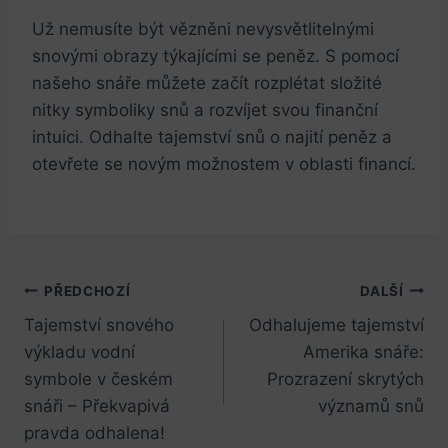
Už nemusíte být vězněni nevysvětlitelnými
snovými⁣ obrazy týkajícími se peněz. S pomocí
našeho snáře můžete ⁤začít rozplétat složité
nitky symboliky snů a‍ rozvíjet svou finanční
intuici. Odhalte tajemství snů⁢ o najití ‌peněz a
otevřete se novým možnostem v oblasti financí.
Navigace
PŘEDCHOZÍ
DALŠÍ
Tajemství snového
Odhalujeme tajemství
pro
výkladu vodní
Amerika snáře:
příspěvek
symbole v českém
Prozrazení skrytých
snáři – Překvapivá
významů snů
pravda odhalena!