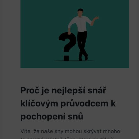
Proč je nejlepší snář
klíčovým ⁣průvodcem k
pochopení ‌snů
Víte, ​že naše sny mohou ⁣skrývat mnoho