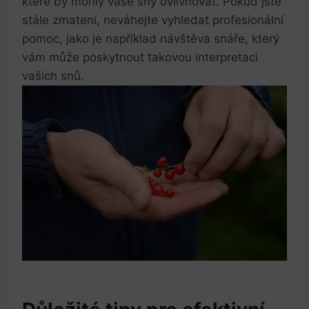
které by mohly⁣ vaše‍ sny ovlivňovat. Pokud jste
⁣stále zmatení, neváhejte⁢ vyhledat profesionální
pomoc, jako je například návštěva snáře, ⁤který
vám může poskytnout takovou interpretaci
vašich snů.