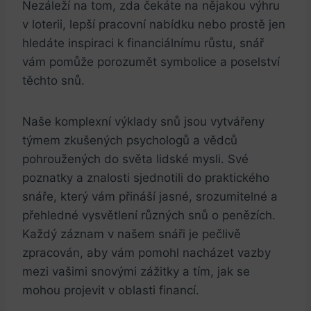
Nezáleží na tom, zda⁢ čekáte na nějakou výhru
v​ loterii, lepší pracovní nabídku nebo prostě jen
hledáte inspiraci k financiálnímu růstu, snář
vám pomůže porozumět symbolice ⁤a poselství
těchto snů.
Naše komplexní výklady snů ⁣jsou​ vytvářeny
týmem zkušených psychologů a​ vědců
pohroužených do světa lidské mysli. Své
poznatky a znalosti sjednotili do​ praktického
snáře, který vám přináší jasné, srozumitelné a
‌přehledné ​vysvětlení různých snů o penězích.
Každý záznam v našem snáři je pečlivě
zpracován, aby vám ⁢pomohl nacházet vazby
mezi vašimi snovými zážitky a tím, jak se
mohou projevit v oblasti financí.