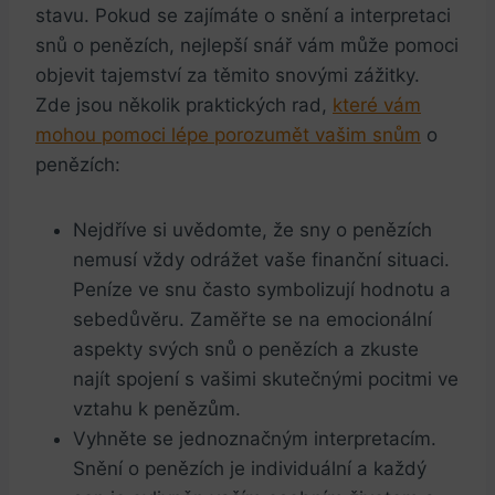
stavu. Pokud se zajímáte o snění a interpretaci
snů o ⁢penězích, nejlepší snář vám může pomoci
objevit tajemství za ‍těmito snovými zážitky.
Zde jsou několik praktických rad,
které vám
mohou pomoci⁤ lépe porozumět vašim snům
o
penězích:
Nejdříve⁤ si uvědomte, ⁤že sny o penězích
nemusí vždy odrážet vaše finanční situaci.
Peníze ‍ve snu často‌ symbolizují hodnotu a
⁢sebedůvěru. Zaměřte se na emocionální
aspekty svých snů o penězích a zkuste
najít spojení s vašimi skutečnými pocitmi ve
vztahu k penězům.
Vyhněte⁢ se jednoznačným interpretacím.
Snění ⁢o penězích je individuální a každý