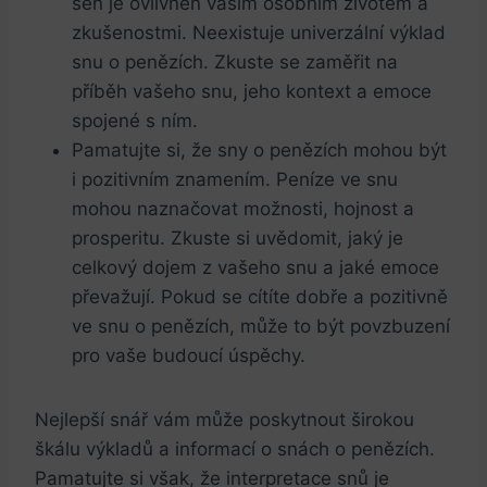
sen je ​ovlivněn vaším osobním ​životem a
zkušenostmi. Neexistuje univerzální výklad
snu o penězích. Zkuste se zaměřit na
příběh vašeho snu, jeho kontext a emoce
⁤spojené s ním.
Pamatujte si, že‌ sny o penězích mohou⁢ být
i pozitivním znamením. Peníze ve snu
mohou naznačovat možnosti, ​hojnost a
prosperitu. Zkuste si uvědomit, jaký je
celkový dojem z vašeho​ snu a jaké​ emoce
převažují. Pokud se cítíte dobře a pozitivně
ve snu o penězích, může to být povzbuzení⁣
pro vaše budoucí ​úspěchy.
Nejlepší snář⁤ vám může poskytnout širokou
škálu výkladů a informací o snách o penězích.
Pamatujte si ‍však, že⁢ interpretace snů je