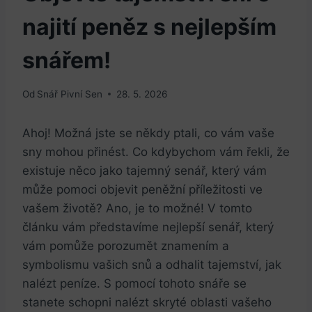
najití peněz s nejlepším
snářem!
Od
Snář Pivní Sen
28. 5. 2026
Ahoj!⁢ Možná jste se někdy​ ptali, co vám ⁤vaše
sny mohou přinést. Co kdybychom vám řekli, že
existuje něco jako tajemný senář, který vám
může pomoci objevit peněžní ​příležitosti ve
vašem životě? ‍Ano,‍ je ‌to možné! ⁤V tomto
článku⁣ vám představíme nejlepší senář,‌ který​
vám pomůže porozumět znamením a‍
symbolismu ‍vašich snů ⁣a odhalit tajemství, jak
nalézt peníze. S pomocí tohoto snáře se
stanete schopni nalézt skryté⁤ oblasti vašeho