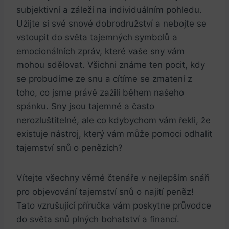
subjektivní a záleží na individuálním pohledu.⁤
Užijte si své ⁢snové dobrodružství a⁣ nebojte se
vstoupit do světa tajemných ‍symbolů a
emocionálních zpráv, které vaše sny vám
mohou ​sdělovat. Všichni známe ten pocit, kdy
se ‍probudíme ​ze snu a cítíme ‍se zmatení z
toho, co jsme právě ⁢zažili během našeho
spánku. Sny jsou tajemné a často
nerozluštitelné, ale co kdybychom vám řekli, že⁤
existuje‍ nástroj, který vám může pomoci odhalit
tajemství snů o penězích?
Vítejte všechny věrné čtenáře v nejlepším snáři‌
pro objevování tajemství snů o najití peněz!
Tato vzrušující příručka vám poskytne průvodce
do světa snů plných bohatství ‍a financí.