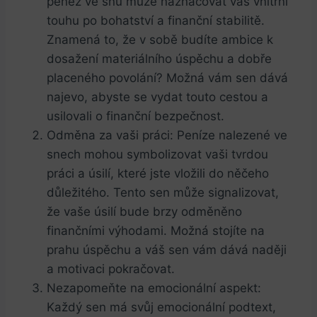
peněz ve‍ snu může naznačovat váš vnitřní‍
touhu po bohatství a finanční stabilitě.
Znamená to, že v sobě budíte ambice k
‌dosažení materiálního úspěchu a dobře
placeného povolání? Možná vám sen dává
najevo, abyste ⁢se vydat touto cestou a
usilovali o finanční bezpečnost.
Odměna za vaši práci: Peníze ⁤nalezené ‍ve
snech mohou symbolizovat vaši tvrdou
práci a úsilí, které jste vložili do něčeho⁤
důležitého. Tento⁣ sen‌ může signalizovat, ​
že vaše úsilí bude brzy odměněno
finančními výhodami. Možná stojíte na
prahu úspěchu a váš sen vám dává naději
a motivaci pokračovat.
Nezapomeňte ⁤na emocionální‍ aspekt:
Každý sen má svůj emocionální podtext,