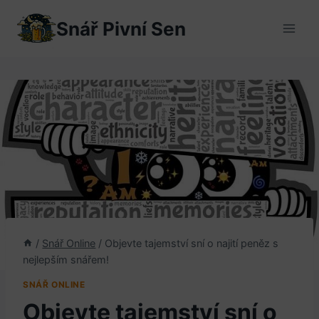
Přeskočit
Snář Pivní Sen
na
obsah
/
Snář Online
/
Objevte tajemství sní o najití peněz s
nejlepším snářem!
SNÁŘ ONLINE
Objevte tajemství sní o