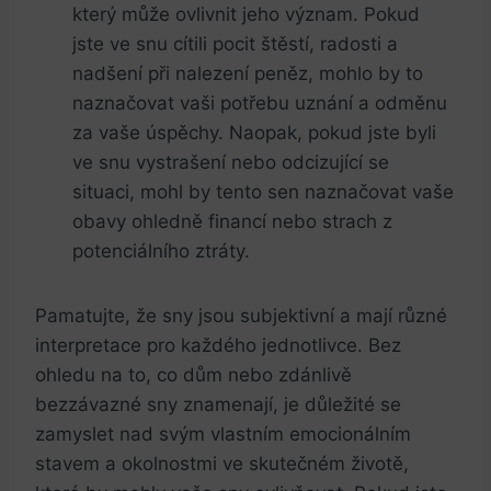
který může ​ovlivnit jeho význam. Pokud
jste ve‌ snu cítili pocit štěstí, radosti a‌
nadšení při nalezení‌ peněz, mohlo by to⁤
naznačovat vaši potřebu uznání a odměnu
za vaše úspěchy. Naopak, pokud jste byli
ve snu vystrašení nebo odcizující se
situaci, mohl by tento sen naznačovat vaše
‍obavy ohledně ‍financí‌ nebo strach z
potenciálního ​ztráty.
Pamatujte, že⁤ sny jsou ‌subjektivní a mají různé
interpretace pro ⁤každého jednotlivce. Bez
ohledu ‍na⁣ to, co dům nebo zdánlivě
bezzávazné sny znamenají, je důležité se
zamyslet ​nad ​svým vlastním emocionálním
stavem a okolnostmi ve skutečném životě,