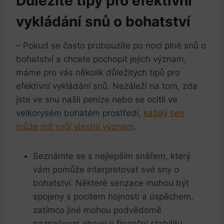
Důležité tipy pro efektivní
vykládání ‍snů o bohatství
– Pokud se často probouzíte po noci plné snů o
bohatství a chcete pochopit jejich význam,
máme pro vás několik ⁢důležitých tipů⁢ pro‍
efektivní vykládání snů. ‍Nezáleží na tom, zda‌
jste ve snu našli peníze nebo se ocitli ve
velkorysém bohatém ⁢prostředí,
každý sen
může mít svůj vlastní‌ význam
.
Seznámte se s nejlepším snářem, který
vám pomůže interpretovat své sny o
bohatství. Některé senzace mohou být
spojeny s pocitem hojnosti a úspěchem,
zatímco⁤ jiné mohou podvědomě
naznačovat obavy o finanční stabilitu.