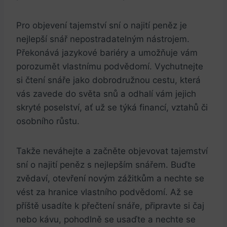
Pro‌ objevení tajemství sní⁢ o najití peněz je
nejlepší snář​ nepostradatelným nástrojem.
Překonává jazykové bariéry a‍ umožňuje vám
porozumět vlastnímu podvědomí. Vychutnejte
si čtení snáře jako dobrodružnou cestu, která⁢
vás zavede do světa snů a⁣ odhalí vám jejich
skryté poselství, ať už se týká financí, vztahů či
osobního‍ růstu.
Takže neváhejte⁤ a​ začněte objevovat tajemství
sní o ⁣najití peněz s nejlepším snářem. Buďte
zvědaví, otevření novým zážitkům a nechte se⁤
vést za hranice vlastního podvědomí. Až se
příště usadíte k ‍přečtení snáře,⁢ připravte si čaj
⁤nebo kávu, pohodlně‍ se usaďte‌ a nechte se