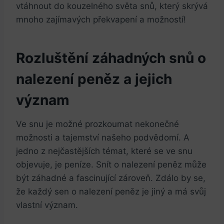
vtáhnout do kouzelného světa ⁢snů, který skrývá
mnoho zajímavých překvapení a možností!
Rozluštění záhadných snů​ o
nalezení peněz a ⁤jejich
význam
Ve ‌snu je ‌možné prozkoumat nekonečné
možnosti a‌ tajemství našeho podvědomí.⁢ A
jedno z‍ nejčastějších témat, které se ve snu‍
objevuje, je ⁣peníze. Snít o nalezení peněz může
být záhadné a fascinující ⁢zároveň. Zdálo by se,‌
že každý sen o nalezení peněz⁣ je jiný a má svůj
vlastní význam.