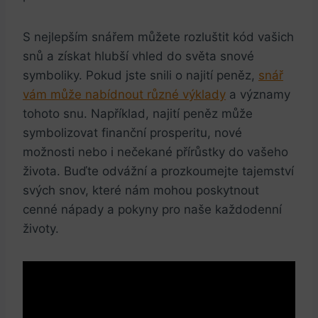
S nejlepším snářem můžete rozluštit kód vašich
snů a získat hlubší vhled do světa snové
symboliky.​ Pokud jste snili o najití ​peněz,
snář
vám ⁢může nabídnout různé výklady
a významy
tohoto snu. Například, najití peněz‍ může
symbolizovat finanční prosperitu, nové
možnosti nebo i nečekané přírůstky⁣ do vašeho
života. Buďte odvážní⁢ a prozkoumejte tajemství
svých⁣ snov, které nám mohou poskytnout
cenné nápady a ⁣pokyny pro naše každodenní
životy.