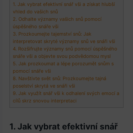
1. ‌Jak vybrat efektivní snář vši‍ a získat hlubší
vhled do vašich snů
2. Odhalte významy‍ vašich ⁢snů pomocí
úspěšného snáře vši
3. Prozkoumejte tajemství⁤ snů: Jak
interpretovat skryté ‍významy snů ve snáři vši
4. Rozšifrujte‍ významy snů⁤ pomocí úspěšného
snáře vši a⁣ objevte svou podvědomou mysl
5. Jak prozkoumat‍ a lépe porozumět snům s​
pomocí snáře vši
8. Navštivte svět snů: Prozkoumejte tajná
poselství skrytá ve snáři vši
9.‌ Jak využít snář vši⁢ k odhalení svých emocí a
cílů skrz snovou interpretaci
1. ‌Jak vybrat efektivní snář