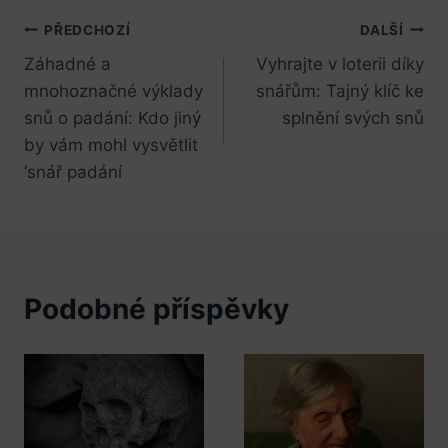
Navigace
PŘEDCHOZÍ
DALŠÍ
Záhadné a
Vyhrajte v loterii díky
pro
mnohoznačné výklady
snářům: Tajný klíč ke
příspěvek
snů o padání: Kdo jiný
splnění svých snů
by vám mohl vysvětlit
‘snář padání
Podobné příspěvky