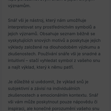
významům.
Snář vši je nástroj, který ⁢nám umožňuje
interpretovat sny prostřednictvím symbolů a
jejich ⁣významů. Obsahuje seznam běžně se
vyskytujících snových motivů a poskytuje jejich
výklady založené ​na dlouhodobém výzkumu a
⁣zkušenostech.‌ Používání snáře vši je snadné a
intuitivní – stačí vyhledat symbol z vašeho snu
a najít výklad, který k němu patří.
Je důležité⁢ si uvědomit, ⁤že výklad​ snů je
subjektivní a závisí⁢ na⁢ individuálních
zkušenostech a ‍emocionálním kontextu. Snář⁢
vši vám může poskytnout pouze nápovědu či
inspiraci, ‍ale konečné ​porozumění vašeho snu