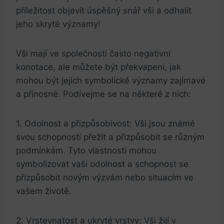
příležitost objevit úspěšný snář vši a ⁤odhalit
jeho skryté významy!
Vši mají ⁤ve společnosti často negativní
konotace, ale můžete‌ být překvapeni, jak
mohou být jejich ⁢symbolické významy zajímavé⁤
a přínosné. Podívejme ⁤se ⁣na⁢ některé z nich:
1. Odolnost a ⁤přizpůsobivost: ⁣Vši⁣ jsou známé
svou schopností přežít ​a přizpůsobit se různým
podmínkám. Tyto⁤ vlastnosti mohou
symbolizovat⁤ vaši odolnost a schopnost ⁢se
přizpůsobit⁣ novým výzvám nebo situacím ve
vašem⁣ životě.
2. Vrstevnatost a ukryté vrstvy: Vši žijí ⁣v‍