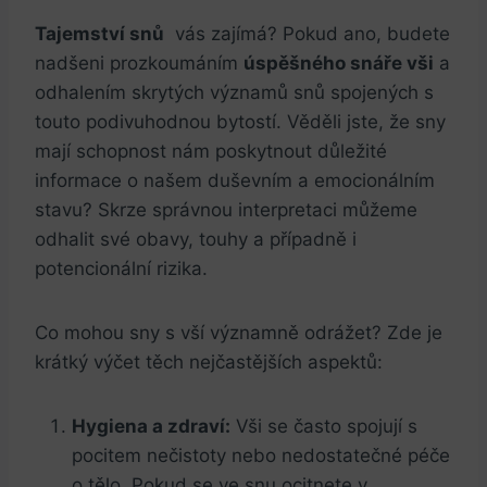
Tajemství⁢ snů
‌ vás zajímá? Pokud ano, budete⁣
nadšeni prozkoumáním
úspěšného snáře vši
⁢a
‍odhalením skrytých významů snů spojených s
touto podivuhodnou bytostí. Věděli jste, že⁣ sny
mají schopnost ‍nám poskytnout důležité
informace o našem duševním ⁤a emocionálním⁣
stavu? ⁤Skrze správnou interpretaci můžeme
odhalit své ‍obavy, touhy ​a ‌případně i
potencionální rizika.
Co mohou sny s vší významně⁢ odrážet? Zde je
krátký výčet⁢ těch nejčastějších aspektů:
Hygiena a‍ zdraví:
Vši se‍ často spojují s
pocitem nečistoty⁤ nebo nedostatečné péče
o tělo. ⁤Pokud se ve‌ snu ocitnete v