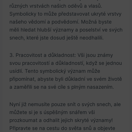
různých vrstvách našich⁢ oděvů ‌a vlasů.
Symbolicky ​to může představovat ukryté vrstvy
našeho vědomí a podvědomí. Možná byste
měli hledat hlubší významy a poselství ve⁣ svých‍
snech, které jste dosud ještě neodhalili.
3. ‍Pracovitost a důkladnost: Vši⁤ jsou známy
svou ⁣pracovitostí a důkladností,⁤ když se jednou
usídlí. Tento symbolický význam⁢ může
připomínat, abyste byli důkladní ve svém životě
‍a ⁢zaměřili se na své cíle s plným nasazením.
Nyní již nemusíte‌ pouze ​snít o svých‍ snech, ale
můžete si je s úspěšným snářem vši
prozkoumat ‌a odhalit jejich skryté významy!
Připravte‌ se na ​cestu do světa snů a objevte​