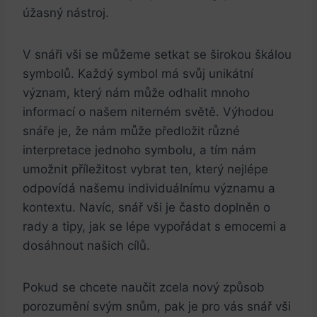
úžasný nástroj.
V snáři vši se můžeme setkat se širokou škálou
symbolů. Každý symbol má svůj⁤ unikátní
význam,​ který nám může‌ odhalit​ mnoho
informací o našem niterném světě.⁢ Výhodou
snáře je, že nám může předložit různé
interpretace jednoho symbolu, a tím ⁣nám
umožnit⁤ příležitost vybrat ten, ‌který nejlépe
odpovídá ⁤našemu individuálnímu významu a
kontextu. Navíc, snář vši je často doplněn ‍o
rady a tipy, jak se lépe vypořádat s emocemi a
dosáhnout našich cílů.
Pokud se chcete ⁤naučit zcela nový způsob
porozumění svým‍ snům, pak je pro vás snář vši