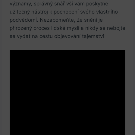
významy, správný snář vši vám⁢ poskytne
užitečný‌ nástroj k ⁤pochopení svého​ vlastního⁤
podvědomí.‌ Nezapomeňte, že snění je
⁣přirozený proces lidské mysli a nikdy⁣ se nebojte
se vydat ⁤na cestu objevování tajemství