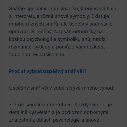
Snář je speciální druh ⁢slovníku, který vysvětluje⁢
a interpretuje různé snové​ symboly. ⁢Existuje
mnoho různých snářů, ale úspěšný snář vši je⁢
opravdu ⁢výjimečný.‍ Napsán odborníky na
⁣lidskou ⁤psychologii⁤ a symboliku snů, nabízí
rozmanité výklady a pomůže vám⁣ rozluštit
tajuplnou řeč vašich snů.
Proč si vybrat úspěšný snář vši?
Úspěšný snář vši v sobě skrývá mnoho výhod:
• Profesionální interpretace: Každý symbol je
detailně vysvětlen ‍a je podložen‍ odbornými
znalostmi z oblasti psychologie a snové