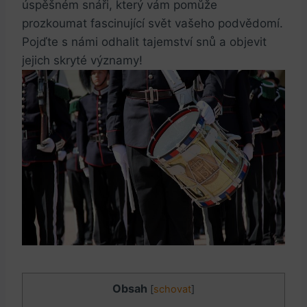
úspěšném snáři, který⁣ vám pomůže
prozkoumat fascinující svět vašeho ‍podvědomí.
‍Pojďte s​ námi odhalit tajemství ⁣snů​ a objevit
jejich skryté významy!
Obsah
[
schovat
]