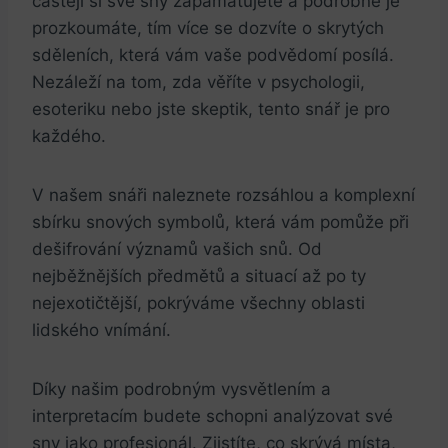
častěji si své sny⁢ zapamatujete a podrobně je
prozkoumáte,⁣ tím více⁤ se dozvíte ⁣o skrytých
sděleních, ‍která vám vaše podvědomí ‍posílá.
Nezáleží na tom, zda věříte⁢ v psychologii,
esoteriku nebo jste skeptik,​ tento snář je pro
každého.
V našem snáři naleznete rozsáhlou a ⁣komplexní
sbírku snových symbolů, ⁢která vám pomůže při
dešifrování významů vašich snů.​ Od
nejběžnějších ‌předmětů a situací až​ po ty
nejexotičtější, pokrýváme⁢ všechny oblasti
lidského ​vnímání.
Díky našim‌ podrobným vysvětlením a⁣
interpretacím budete​ schopni analýzovat své
sny jako⁤ profesionál. Zjistíte, co skrývá místa,