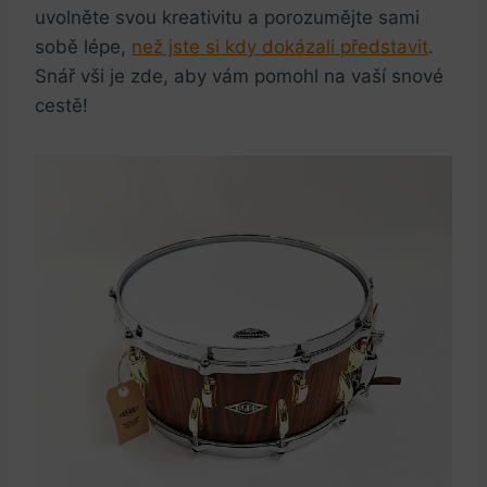
uvolněte svou kreativitu a ⁢porozumějte ⁣sami
sobě lépe,
než jste si kdy‌ dokázali⁤ představit
.
Snář vši je zde, aby vám pomohl ⁣na vaší snové
⁣cestě!