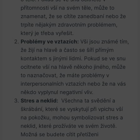
přítomnosti vší na svém těle, ‍může to
znamenat, že⁣ se cítíte zanedbaní nebo že
trpíte ⁣nějakým zdravotním problémem,
který ‌je třeba vyřešit.
Problémy ve vztazích:
Vši jsou známé tím,
že ⁢žijí⁢ na hlavě a ⁢často se šíří přímým
kontaktem s jinými lidmi. ‌Pokud se ve snu
ocitnete vší na hlavě někoho⁣ jiného, může
to naznačovat, že‍ máte problémy v
interpersonalních vztazích nebo že na vás
někdo vyplynul negativní vliv.
Stres a neklid:
​ Všechna ta svědění a
škrábání, které se vyskytují při vpichu⁤ vší
na pokožku,‌ mohou symbolizovat stres ‌a
neklid, které prožíváte ve svém ​životě.
Možná se budete cítit přetíženi