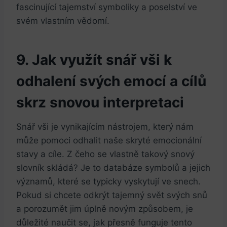
fascinující ‌tajemství ‍symboliky a ⁤poselství ve
svém vlastním⁣ vědomí.
9.‌ Jak využít snář vši⁢ k
odhalení svých emocí a cílů
skrz snovou interpretaci
Snář vši je vynikajícím ⁣nástrojem, který nám‌
může pomoci odhalit naše skryté emocionální
stavy a cíle. Z čeho ​se vlastně takový ‌snový
slovník skládá? Je to databáze symbolů a jejich
významů, které se typicky vyskytují⁣ ve snech.
⁤Pokud si chcete odkrýt tajemný svět ‍svých snů
a porozumět jim úplně novým způsobem, je
důležité naučit se, jak přesně funguje tento