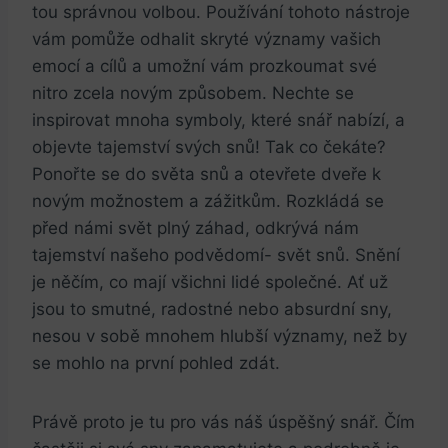
tou správnou volbou. Používání tohoto nástroje
vám pomůže odhalit skryté významy vašich
emocí⁤ a ‌cílů ‌a umožní ‍vám prozkoumat své
nitro zcela novým způsobem.⁣ Nechte se
inspirovat mnoha symboly, které ‌snář nabízí, ⁢a
objevte ​tajemství ⁤svých snů! ⁤Tak co čekáte?
Ponořte se do světa snů a ‍otevřete dveře k
novým⁤ možnostem ‌a zážitkům. Rozkládá se
před námi svět‍ plný záhad,⁢ odkrývá nám
tajemství našeho podvědomí- svět snů. Snění‌
je něčím, co mají⁤ všichni lidé společné. Ať ​už
jsou to ‍smutné, radostné nebo absurdní sny,⁤
nesou⁤ v ‍sobě mnohem hlubší významy, než by
se mohlo na první pohled zdát.
Právě proto je tu pro vás náš úspěšný snář. Čím