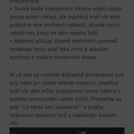
interpretace.
• Široká škála‌ interpretací: Mnoho snářů nabízí
pouze jeden výklad, ale úspěšný snář vši ​vám
poskytne více možných výkladů, abyste mohli
‍vybrat ten, který se vám ⁢nejvíce blíží.
• ‍Moderní přístup: Kromě tradičních symbolů
obsahuje tento snář také nové a aktuální
symboly z našeho moderního ‍života.
Ať už jste se rozhodli důkladně prozkoumat své‍
sny nebo jen získat několik inspirací, úspěšný
snář vši‌ vám může poskytnout cenný nástroj k
lepšímu porozumění ​vašim snům. Přestaňte se
ptát "Co tento‌ sen znamená?" a pojďte
objevovat tajemství snů s úspěšným snářem
vši!