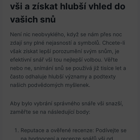
vši‍ a získat hlubší vhled do
vašich snů
Není nic⁤ neobvyklého,​ když se nám přes noc⁣
zdají ⁤sny plné‌ nejasností a symbolů.​ Chcete-li
však získat lepší porozumění svým snům, je
efektivní snář vši tou⁤ nejlepší volbou. Věřte
nebo ne, snímání snů se⁢ používá již tisíce ⁤let​ a
často odhaluje hlubší významy a podtexty
našich podvědomých ​myšlenek.
Aby bylo ‌vybrání správného snáře vši snazší,
zaměřte se na‍ následující ​body:
Reputace a ověřené⁤ recenze: Podívejte⁤ se
na hodnocení a recenze snářů vši od