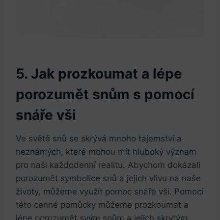
5. Jak prozkoumat‍ a lépe
porozumět snům s​ pomocí
snáře vši
Ve světě snů se skrývá mnoho⁤ tajemství a
neznámých,⁤ které mohou ‍mít ⁤hluboký⁢ význam
pro naši každodenní realitu. ⁣Abychom ‌dokázali ​
porozumět ⁤symbolice snů a jejich vlivu na naše
životy, můžeme využít pomoc snáře vši. Pomocí
této cenné pomůcky můžeme prozkoumat a
lépe porozumět svým ‍snům a jejich skrytým