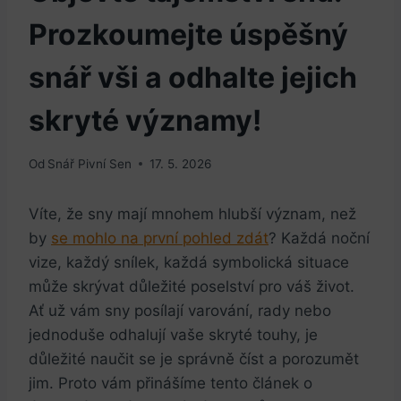
Prozkoumejte úspěšný
snář vši a odhalte jejich
skryté významy!
Od
Snář Pivní Sen
17. 5. 2026
Víte, že sny mají mnohem hlubší význam, ‍než
by
se mohlo⁢ na první pohled zdát
? Každá noční
vize, každý snílek, každá symbolická situace
může skrývat⁣ důležité poselství pro váš život.
Ať už vám sny posílají varování, rady ⁢nebo
jednoduše odhalují vaše ⁣skryté ‍touhy,⁣ je‌
důležité naučit ⁢se je správně ⁢číst a porozumět
‌jim. Proto ​vám přinášíme ⁣tento článek o