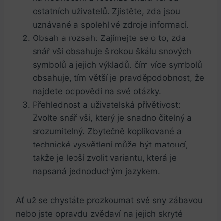
ostatních​ uživatelů. Zjistěte, zda jsou
⁤uznávané a spolehlivé zdroje informací.
Obsah⁣ a rozsah: Zajímejte se o to, zda
snář vši obsahuje širokou škálu snových
symbolů‌ a jejich ‍výkladů. čím více symbolů
obsahuje, tím ⁤větší je pravděpodobnost,⁣ že⁣
najdete ‌odpovědi na své⁤ otázky.
Přehlednost a uživatelská přívětivost:
Zvolte snář vši, který je snadno čitelný a
srozumitelný. Zbytečně koplikované a
technické vysvětlení může být ⁤matoucí,
takže je lepší zvolit variantu,⁣ která je⁢
napsaná ‌jednoduchým jazykem.
Ať​ už se chystáte prozkoumat‌ své sny ‍zábavou⁢
nebo jste opravdu zvědaví na jejich skryté