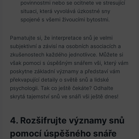
povinnostmi⁣ nebo ⁤se ocitnete ve stresující
situaci,⁢ která vyvolává úzkostné sny
spojené s všemi živoucími bytostmi.
Pamatujte si, ‍že interpretace snů je velmi
subjektivní a závisí na osobních asociacích a
zkušenostech‍ každého⁤ jednotlivce. Můžete‍ si
však pomoci s úspěšným snářem vši, který​ vám
poskytne‌ základní významy​ a představí vám
překvapující detaily ‌o světě snů ⁣a⁣ lidské
psychologii. ​Tak co ještě čekáte? Odhalte
skrytá tajemství snů ve snáři ‍vši ‍ještě dnes!
4. Rozšifrujte‍ významy snů⁤
pomocí úspěšného snáře