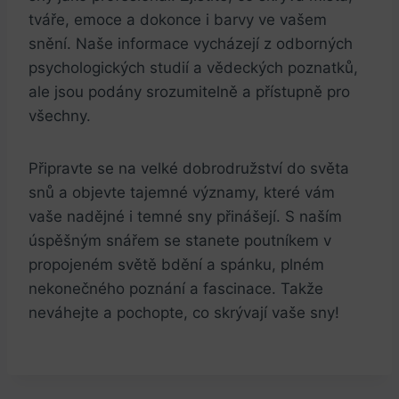
‍tváře, ⁤emoce⁣ a⁤ dokonce i barvy ve vašem
snění. Naše informace vycházejí z odborných
psychologických studií a vědeckých poznatků,
ale jsou podány srozumitelně a přístupně pro⁣
všechny.
Připravte se na velké dobrodružství do světa
snů a objevte tajemné významy, které vám‍
vaše nadějné i temné sny přinášejí.⁣ S naším
⁤úspěšným ⁤snářem se ⁣stanete poutníkem ‌v
⁢propojeném světě bdění a spánku, plném
nekonečného poznání a fascinace. Takže
neváhejte a pochopte, co ⁢skrývají‌ vaše sny!