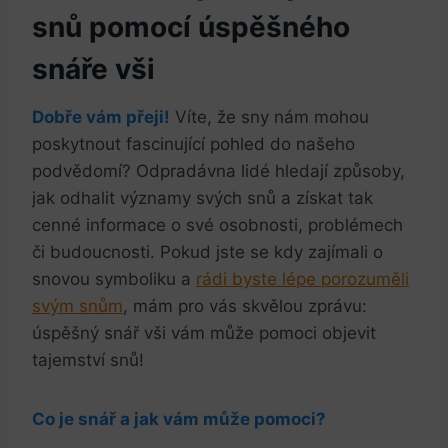
⁢snů pomocí úspěšného
snáře vši
Dobře vám přeji!
Víte, že sny nám mohou
poskytnout ‌fascinující pohled do⁣ našeho
podvědomí? Odpradávna lidé hledají způsoby,‌
jak odhalit ⁣významy svých ‌snů a získat tak
cenné informace o ⁣své osobnosti, problémech
či‌ budoucnosti. Pokud jste ⁣se kdy zajímali o
snovou symboliku a
rádi ⁣byste lépe porozuměli⁤
svým ⁣snům
,‌ mám⁣ pro vás skvělou ⁤zprávu:
úspěšný snář vši vám⁢ může pomoci objevit
tajemství ⁣snů!
Co je ‌snář⁢ a jak vám může pomoci?