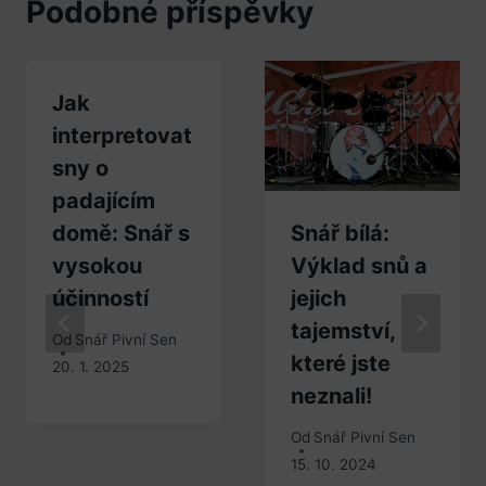
Podobné příspěvky
Jak
interpretovat
sny o
padajícím
domě: Snář s
Snář bílá:
vysokou
Výklad snů a
účinností
jejich
tajemství,
Od
Snář Pivní Sen
které jste
20. 1. 2025
neznali!
Od
Snář Pivní Sen
15. 10. 2024