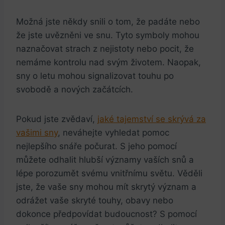
Možná jste někdy snili o tom, že padáte nebo
že jste uvězněni ve snu. Tyto symboly mohou
naznačovat strach z nejistoty nebo pocit, že
nemáme kontrolu nad svým životem. Naopak,
sny o letu mohou signalizovat touhu po
svobodě a nových začátcích.
Pokud jste zvědaví,
jaké tajemství se skrývá za
vašimi sny
, neváhejte vyhledat pomoc
nejlepšího snáře počurat. S jeho pomocí
můžete odhalit hlubší významy vaších snů a
lépe porozumět svému vnitřnímu světu. Věděli
jste, že vaše sny mohou mít skrytý význam a
odrážet vaše skryté touhy, obavy nebo
dokonce předpovídat budoucnost? S pomocí