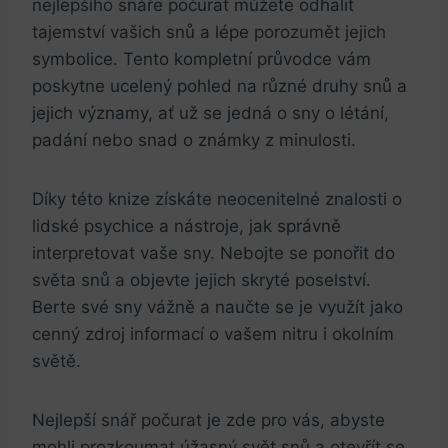
nejlepšího snáře počurat můžete odhalit
tajemství vašich snů a lépe porozumět jejich
symbolice. Tento kompletní průvodce vám
poskytne ucelený pohled na různé druhy snů a
jejich významy, ať už se jedná o sny o létání,
padání nebo snad o známky z minulosti.
Díky této knize získáte neocenitelné znalosti o
lidské psychice a nástroje, jak správně
interpretovat vaše sny. Nebojte se ponořit do
světa snů a objevte jejich skryté poselství.
Berte své sny vážně a naučte se je využít jako
cenný zdroj informací o vašem nitru i okolním
světě.
Nejlepší snář počurat je zde pro vás, abyste
mohli prozkoumat úžasný svět snů a otevřít se