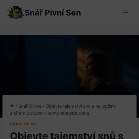
Přeskočit
Snář Pivní Sen
na
obsah
/
Snář Online
/
Objevte tajemství snů s nejlepším
snářem počurat – kompletní průvodce
SNÁŘ ONLINE
Objevte tajemství snů s