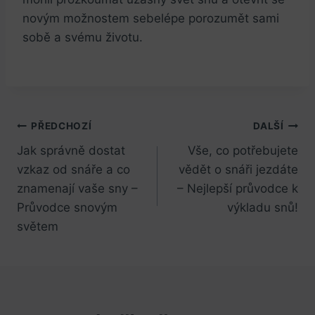
novým možnostem sebelépe porozumět sami
sobě a svému životu.
Navigace
PŘEDCHOZÍ
DALŠÍ
Jak správně dostat
Vše, co potřebujete
pro
vzkaz od snáře a co
vědět o snáři jezdáte
příspěvek
znamenají vaše sny –
– Nejlepší průvodce k
Průvodce snovým
výkladu snů!
světem