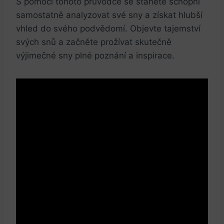
S pomocí tohoto průvodce se stanete schopni
samostatně analyzovat své sny a získat hlubší
vhled do svého podvědomí. Objevte tajemství
svých snů a začněte prožívat skutečně
výjimečné sny plné poznání a inspirace.