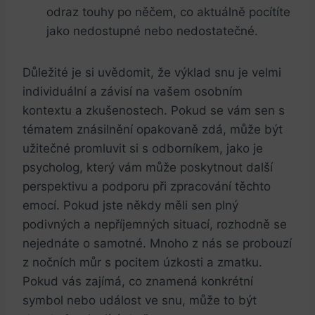
odraz touhy po něčem, co aktuálně pocítíte​
jako nedostupné nebo ​nedostatečné.
Důležité je‌ si uvědomit, že výklad snu je velmi
individuální a​ závisí na vašem osobním
kontextu a zkušenostech. Pokud se vám⁣ sen s
tématem znásilnění opakovaně zdá, může být
užitečné ​promluvit si s odborníkem, jako je
psycholog, který ‌vám může poskytnout další
perspektivu a podporu při zpracování těchto
emocí. Pokud jste někdy ‌měli sen plný
podivných a nepříjemných situací, rozhodně se
nejednáte o samotné. Mnoho z nás se probouzí
z nočních můr s​ pocitem úzkosti a ⁣zmatku.
Pokud vás zajímá, co znamená konkrétní
symbol nebo událost ve snu, může to ​být