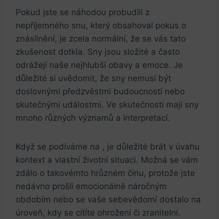
Pokud jste se náhodou probudili ‍z
nepříjemného snu, který obsahoval pokus o
znásilnění, je zcela⁤ normální, že se vás tato
zkušenost dotkla. Sny jsou složité a často
odrážejí naše nejhlubší obavy a emoce. Je⁢
důležité si uvědomit,​ že⁤ sny nemusí⁢ být
doslovnými předzvěstmi budoucnosti nebo
skutečnými událostmi. Ve skutečnosti mají sny
mnoho různých významů a interpretací.
Když se podíváme na , je důležité brát v úvahu
kontext a vlastní životní situaci. ‍Možná se vám
zdálo o takovémto hrůzném činu, protože jste
nedávno prošli emocionálně náročným
⁢obdobím nebo se vaše sebevědomí dostalo ⁤na
úroveň, kdy se ‍cítíte ohroženi či zranitelní.