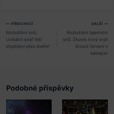
Navigace
PŘEDCHOZÍ
DALŠÍ
Rozluštění snů:
Rozluštění tajemství
pro
Unikátní snář řeší
snů: Zkuste nový snář
příspěvek
dopbíjení přes dveře!
brouci červení v
kabejce!
Podobné příspěvky