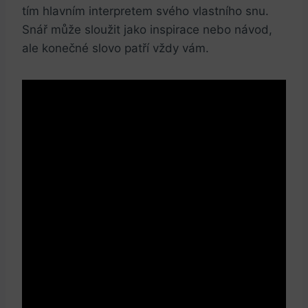
‍tím hlavním interpretem svého‌ vlastního snu.
Snář může sloužit jako inspirace nebo návod,
ale ⁣konečné slovo patří vždy vám.