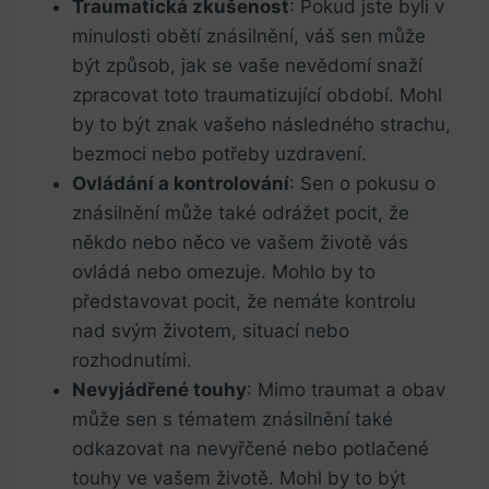
Traumatická zkušenost
: Pokud jste byli v
minulosti obětí znásilnění, váš sen​ může
být způsob, jak se vaše nevědomí snaží
⁣zpracovat toto traumatizující období. Mohl
by to být⁢ znak vašeho následného strachu,
bezmoci nebo potřeby uzdravení.
Ovládání a ‍kontrolování
: Sen o pokusu o
znásilnění může také odrážet pocit, že
někdo nebo něco ve vašem životě ‌vás
ovládá nebo omezuje. Mohlo by to
představovat pocit, že nemáte kontrolu
nad svým životem, situací nebo ​
rozhodnutími.
Nevyjádřené touhy
: Mimo traumat a obav
může sen s tématem znásilnění ⁤také
odkazovat na nevyřčené nebo potlačené
touhy ⁤ve vašem životě. Mohl​ by to být