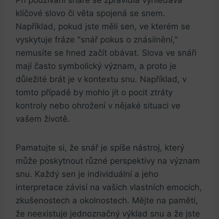
klíčové slovo⁤ či věta spojená se snem.
Například, pokud jste měli⁣ sen, ve kterém se
vyskytuje‍ fráze "snář pokus o znásilnění,"
nemusíte se hned začít obávat. Slova ​ve snáři
mají často symbolický význam, a proto je
důležité brát je v kontextu snu. Například, v
tomto případě by mohlo jít o pocit ztráty
kontroly ⁤nebo ohrožení⁤ v nějaké situaci ve
vašem životě.
Pamatujte ​si,⁤ že⁣ snář je spíše ⁣nástroj, který
může poskytnout různé perspektivy na význam
snu. Každý sen je individuální a jeho
interpretace závisí na vašich ⁢vlastních emocích,
zkušenostech a okolnostech. Mějte na paměti,
že neexistuje⁢ jednoznačný výklad snu a že‌ jste