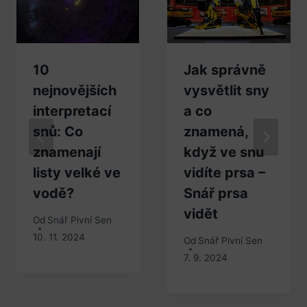
10
Jak správně
nejnovějších
vysvětlit sny
interpretací
a co
snů: Co
znamená,
znamenají
když ve snu
listy velké ve
vidíte prsa –
vodě?
Snář prsa
vidět
Od
Snář Pivní Sen
10. 11. 2024
Od
Snář Pivní Sen
7. 9. 2024