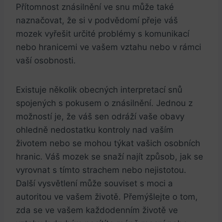
Přítomnost znásilnění ve snu může také
naznačovat, že si v podvědomí přeje‍ váš
mozek vyřešit určité problémy s komunikací
nebo hranicemi ve vašem vztahu ⁤nebo v rámci
vaší osobnosti.
Existuje několik obecných interpretací snů
‍spojených s pokusem o znásilnění. Jednou z
možností je, že váš sen odráží vaše⁤ obavy⁢
ohledně nedostatku​ kontroly nad vaším
životem nebo se mohou týkat vašich osobních
hranic. Váš mozek se snaží najít způsob, jak se
‌vyrovnat s tímto strachem nebo nejistotou.
Další vysvětlení může souviset s moci a
autoritou⁤ ve vašem životě. Přemýšlejte o tom,
zda se ve vašem každodenním ​životě ve