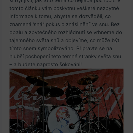
si být jisti, jak ⁣toto téma co nejlépe pochopit. V
tomto článku vám poskytnu veškeré nezbytné
informace⁤ k⁣ tomu, abyste se dozvěděli, co
znamená ‘snář pokus o znásilnění’ ve snu. Bez
obalu ‍a zbytečného rozhlédnutí se⁤ vrhneme⁢ do
tajemného světa snů a objevíme, co může být
tímto snem symbolizováno. Připravte se na
hlubší pochopení této temné ⁤stránky světa snů
– a budete ‌naprosto šokováni!