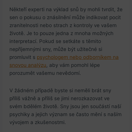
Někteří experti na výklad⁤ snů ⁢by mohli​ tvrdit, že
sen ‌o pokusu o znásilnění ‌může indikovat pocit
zranitelnosti nebo strach z kontroly ve vašem
životě. Je‌ to pouze jedna z mnoha možných
interpretací. Pokud se setkáte ⁤s těmito
⁤nepříjemnými sny, může být užitečné si
promluvit s
psychologem nebo odborníkem na
snovou analýzu
, aby vám pomohl lépe
porozumět vašemu ‍nevědomí.
V žádném případě byste‍ si neměli brát sny
příliš vážně‌ a příliš se jimi nerozkazovat ve
svém bdělém životě. Sny jsou jen⁢ součástí naší
psychiky a jejich význam se ‌často mění s naším
vývojem a zkušenostmi.⁢