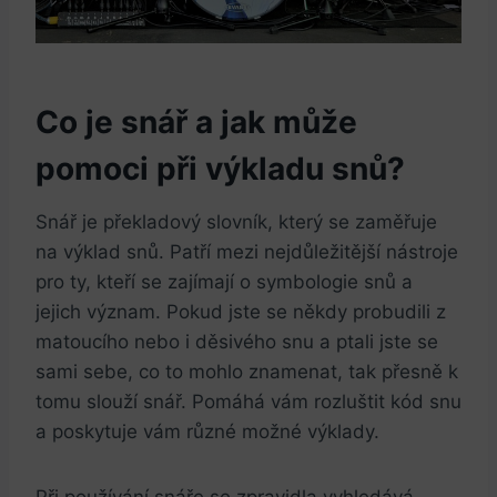
Co je snář a⁤ jak může
pomoci při výkladu snů?
Snář je překladový‌ slovník, který se zaměřuje
na výklad snů. Patří mezi nejdůležitější nástroje
pro ty, kteří se zajímají o ‍symbologie snů ⁣a​
jejich význam. Pokud jste se někdy probudili z
matoucího ‍nebo i děsivého snu a ptali jste se
sami sebe,​ co to mohlo znamenat, tak přesně k
tomu slouží snář. Pomáhá vám rozluštit⁣ kód snu
a poskytuje vám‍ různé možné výklady.
Při​ používání snáře se zpravidla vyhledává