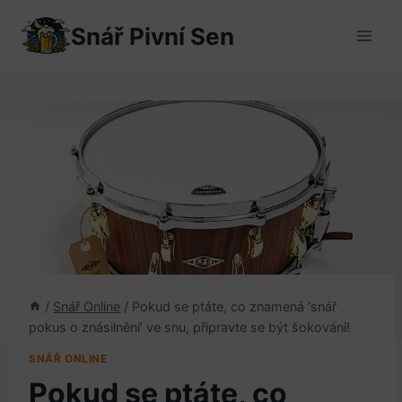
Přeskočit
Snář Pivní Sen
na
obsah
/
Snář Online
/
Pokud se ptáte, co znamená ‘snář
pokus o znásilnění’ ve snu, připravte se být šokováni!
SNÁŘ ONLINE
Pokud se ptáte, co