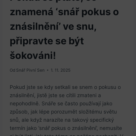
znamená ‘snář pokus o
znásilnění’ ve snu,
připravte se být
šokováni!
Od
Snář Pivní Sen
1. 11. 2025
Pokud‌ jste ⁤se kdy setkali se snem o pokusu o
znásilnění, jistě jste se cítili zmateni a
nepohodlně. ⁢Snáře se často používají jako
způsob, jak lépe porozumět složitému světu
snů, ale když narazíte na takový specifický
termín jako ‘snář pokus o znásilnění’, nemusíte