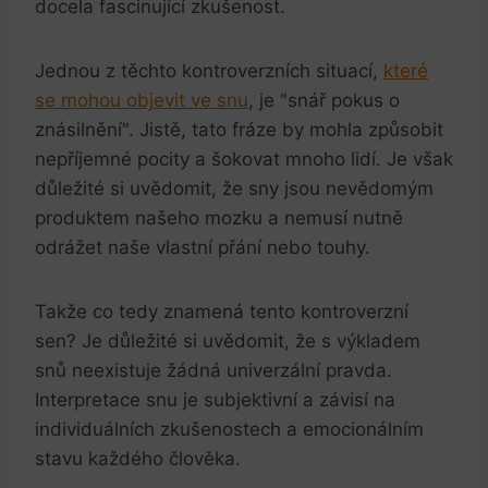
docela fascinující zkušenost.
Jednou z těchto kontroverzních situací,
které
se mohou objevit ve⁢ snu
, je "snář pokus o
znásilnění". Jistě, tato fráze by mohla způsobit
nepříjemné pocity a šokovat mnoho lidí. Je však
důležité si uvědomit, že sny jsou nevědomým
produktem našeho mozku ⁢a nemusí nutně
odrážet naše‍ vlastní přání nebo ⁢touhy.
Takže co tedy znamená tento kontroverzní
sen? Je důležité si‍ uvědomit, že s výkladem
snů‍ neexistuje žádná univerzální pravda.
Interpretace snu je subjektivní a závisí na
individuálních zkušenostech a emocionálním
stavu každého člověka.