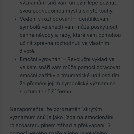
významům​ snů vám umožní ‍lépe poznat
svou podvědomou⁢ mysl a skryté touhy.
Vedení ​v rozhodování – Identifikování
symbolů ve snech vám může poskytnout
cenné⁤ návody⁤ a⁤ rady,⁢ které vám pomohou
učinit ⁤správná rozhodnutí‍ ve vlastním
⁢životě.
Emoční‍ vyrovnání – Revoluční⁢ výklad ve
velkém snáři vám může pomoci zpracovat
‍emoční zážitky​ a traumatické události ​tím,
že​ přemění jejich ⁣symbolický význam na
srozumitelnější formu.
Nezapomeňte, ​že porozumění skrytým
‌významům​ snů je jako jízda na emocionální
rolecoasteru plném záhad a překvapení. S
pomocí velkého ‍snáře ‍a ​jeho revolučního