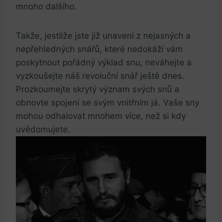
mnoho dalšího.
Takže,‌ jestliže jste‌ již unaveni z nejasných a
nepřehledných⁣ snářů, které nedokáží vám⁣
poskytnout ⁤pořádný výklad ⁤snu, neváhejte a
vyzkoušejte náš revoluční​ snář ještě dnes.
Prozkoumejte skrytý význam svých snů​ a
⁢obnovte spojení se svým vnitřním já. Vaše sny‍
mohou odhalovat mnohem více, než si kdy
uvědomujete.