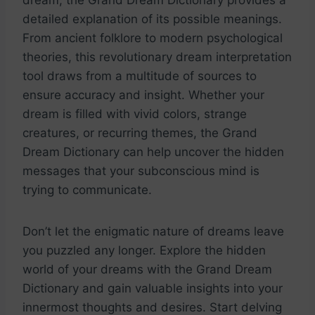
detailed explanation of ⁤its possible meanings.
From ‌ancient folklore to modern psychological
theories, ⁤this ⁢revolutionary dream⁣ interpretation‍
tool⁤ draws from‌ a multitude ⁤of​ sources to
ensure accuracy and‌ insight. Whether your
⁢dream⁤ is filled with vivid⁣ colors,⁢ strange‌
creatures, ​or recurring⁤ themes, ​the Grand
⁢Dream ‌Dictionary can⁤ help ⁢uncover the hidden
⁣messages that your subconscious mind is
trying to ​communicate.
Don’t ⁣let ⁢the enigmatic nature⁢ of dreams⁤ leave ​
you puzzled any longer. Explore the hidden
world of ​your dreams with the Grand Dream‍
Dictionary⁤ and‍ gain valuable insights⁣ into your‍
innermost‌ thoughts ‍and ⁢desires. Start‌ delving