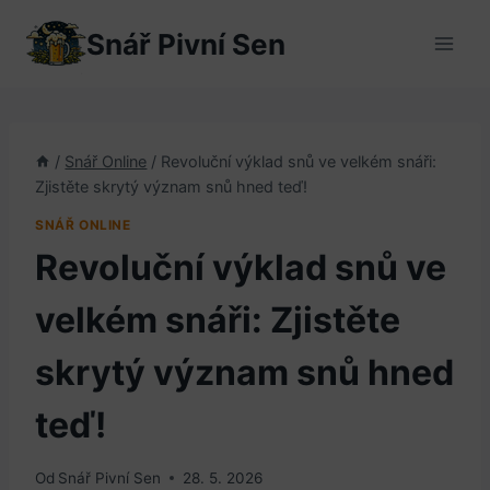
Přeskočit
Snář Pivní Sen
na
obsah
/
Snář Online
/
Revoluční výklad snů ve velkém snáři:
Zjistěte skrytý význam snů hned teď!
SNÁŘ ONLINE
Revoluční výklad snů ve
velkém snáři: Zjistěte
skrytý význam snů hned
teď!
Od
Snář Pivní Sen
28. 5. 2026