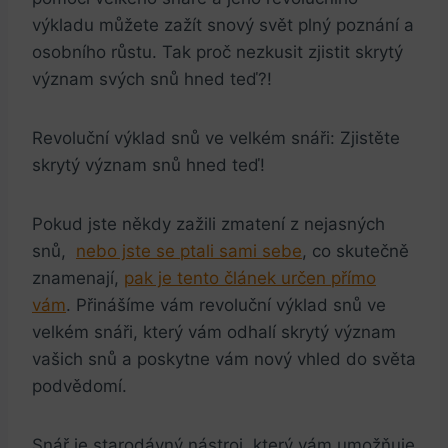
výkladu můžete zažít ⁤snový⁢ svět‍ plný ‌poznání a
osobního růstu. Tak ‍proč ​nezkusit ⁢zjistit ‌skrytý
‌význam svých⁤ snů‌ hned teď?!
Revoluční výklad snů‌ ve ⁤velkém snáři: Zjistěte
skrytý⁢ význam snů hned teď!
Pokud jste někdy zažili zmatení z⁣ nejasných
snů, ⁤
nebo jste se ptali sami sebe
, co skutečně
znamenají,
pak ⁤je tento článek ‌určen ⁢přímo⁤
vám
. Přinášíme vám revoluční výklad⁤ snů ve
‌velkém ⁢snáři, ‍který vám odhalí skrytý význam
vašich‍ snů a ‌poskytne vám nový⁢ vhled do světa
podvědomí.
Snář je starodávný nástroj, který vám umožňuje