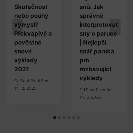
Skutečnost
snů: Jak
nebo pouhý
správně
výmysl?
interpretovat
Překvapivé a
sny o paruce
pověstné
| Nejlepší
snové
snář paruka
výklady
pro
2021
rozbavující
výklady
Od
Snář Pivní Sen
11. 12. 2025
Od
Snář Pivní Sen
14. 6. 2025