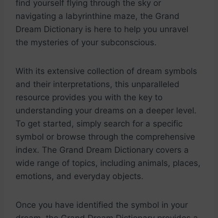
find yourself flying ⁤through the sky or
navigating a labyrinthine​ maze, the ​Grand
Dream Dictionary ‍is here to help you unravel
the mysteries ⁤of your ⁤subconscious.
With ⁢its extensive collection of dream symbols
and their interpretations, this unparalleled⁤
resource provides you with ⁤the key to⁣
understanding your dreams ⁤on a deeper ⁢level.
To ⁢get ⁢started, simply search for a specific
symbol⁢ or‌ browse⁢ through the comprehensive
index. The ‍Grand Dream Dictionary covers⁢ a
wide range⁢ of topics,⁣ including ⁢animals, places,‍
emotions,⁣ and everyday ‍objects.
Once you have identified ⁢the symbol in ⁢your
⁢dream, the Grand Dream Dictionary provides⁤ a