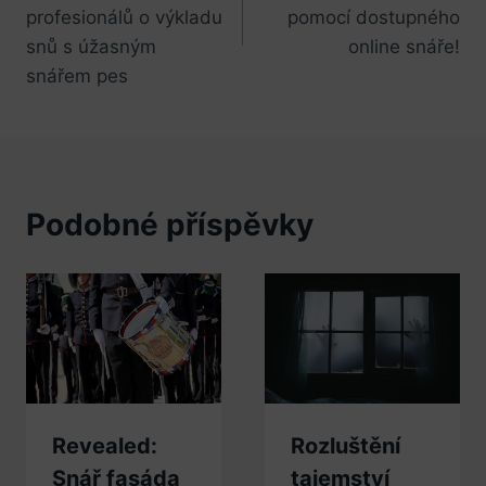
příspěvek
profesionálů o výkladu
pomocí dostupného
snů s úžasným
online snáře!
snářem pes
Podobné příspěvky
Revealed:
Rozluštění
Snář fasáda
tajemství