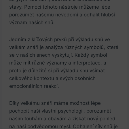
stavy. Pomocí tohoto‍ nástroje můžeme ‍lépe
porozumět našemu nevědomí ⁤a ‍odhalit hlubší
význam našich snů.
Jedním z klíčových⁣ prvků⁢ při⁢ výkladu ​snů‌ ve
velkém ⁢snáři je ⁢analýza⁣ různých symbolů, které
se v našich snech⁢ vyskytují. Každý ‌symbol
‍může mít⁤ různé ⁣významy a interpretace, a⁤
proto je důležité si při výkladu snu ⁢všímat
celkového kontextu a ⁤svých⁢ osobních
emocionálních reakcí.
Díky velkému snáři máme možnost lépe‌
pochopit⁤ naši vlastní psychologii, porozumět
našim touhám a obavám a získat nový pohled
⁢na naši podvědomou mysl. Odhalení síly⁤ snů je