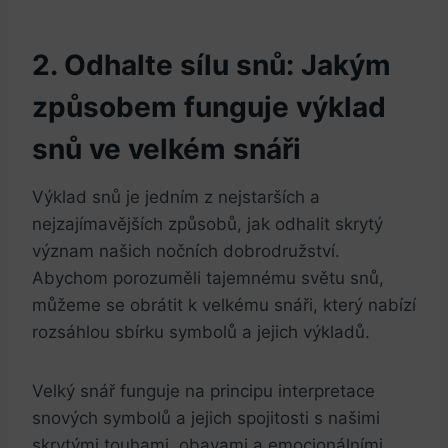
2. Odhalte sílu snů: Jakým
způsobem ⁤funguje výklad
snů ve⁢ velkém snáři
Výklad snů‍ je jedním ‌z nejstarších a
nejzajímavějších způsobů, jak odhalit ‌skrytý
význam našich nočních dobrodružství.
Abychom porozuměli tajemnému světu⁤ snů,
můžeme ⁣se obrátit ⁤k velkému snáři, který nabízí
rozsáhlou​ sbírku symbolů a jejich ​výkladů.
Velký snář funguje na principu ⁣interpretace
snových symbolů ⁤a jejich‌ spojitosti s našimi
skrytými touhami,‌ obavami a​ emocionálními