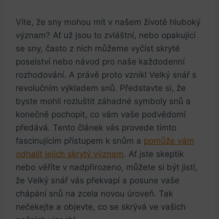
Víte, že‌ sny mohou mít ‌v našem životě hluboký
⁤význam? Ať už jsou to zvláštní,‌ nebo opakující
se sny, často z nich můžeme vyčíst skryté
poselství nebo návod⁣ pro⁤ naše každodenní
rozhodování.⁢ A právě proto vznikl ⁣Velký snář s
revolučním výkladem snů. Představte⁤ si, že
byste‍ mohli ​rozluštit záhadné symboly ⁢snů​ a
konečně pochopit, co vám vaše podvědomí
předává. Tento článek​ vás provede tímto
fascinujícím přístupem k snům a
pomůže vám
odhalit ⁢jejich skrytý význam
. Ať jste skeptik
nebo věříte v nadpřirozeno, můžete​ si být jistí,‌
že Velký‍ snář vás překvapí a ⁢posune⁣ vaše
chápání ⁤snů na zcela novou⁢ úroveň. Tak
nečekejte a objevte,⁢ co se skrývá ve vašich