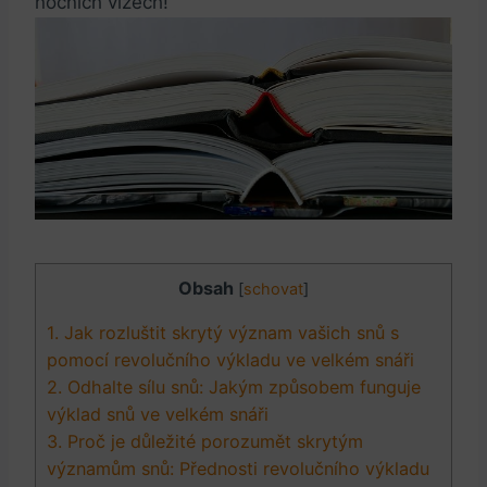
nočních vizech!
Obsah
[
schovat
]
1. Jak rozluštit ​skrytý význam‌ vašich ​snů s
pomocí⁤ revolučního ⁤výkladu ve velkém‍ snáři
2. Odhalte sílu snů: Jakým způsobem ⁤funguje
výklad snů ve⁢ velkém snáři
3. Proč je důležité porozumět skrytým
významům snů: Přednosti ‍revolučního výkladu