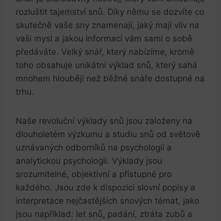
​rozluštit tajemství snů. Díky němu‍ se dozvíte co
skutečně⁣ vaše sny znamenají, jaký mají vliv na
vaši mysl⁢ a⁢ jakou ‌informaci ⁣vám sami o sobě
⁤předáváte. Velký snář, který ⁣nabízíme,⁣ kromě⁢
toho obsahuje⁢ unikátní​ výklad​ snů, který ⁤sahá
mnohem hlouběji než běžné snáře dostupné na
trhu.
Naše revoluční výklady snů jsou založeny‌ na
dlouholetém výzkumu ⁣a studiu ​snů ‌od⁣ světově
⁢uznávaných odborníků na⁤ psychologii a
analytickou psychologii. Výklady jsou
srozumitelné, ⁤objektivní a přístupné pro
každého. Jsou zde k​ dispozici slovní​ popisy a
interpretace nejčastějších ‌snových‍ témat, jako⁢
jsou například: let snů, padání, ztráta ‍zubů​ a