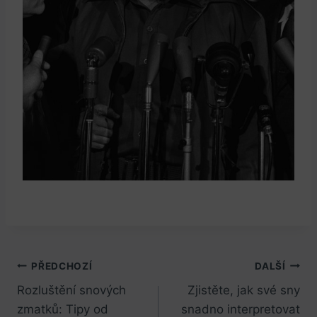
Navigace
PŘEDCHOZÍ
DALŠÍ
Rozluštění snových
Zjistěte, jak své sny
pro
zmatků: Tipy od
snadno interpretovat