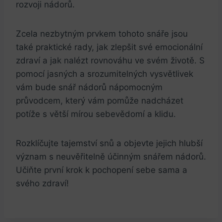
⁤rozvoji nádorů.
Zcela nezbytným prvkem‍ tohoto snáře jsou
také praktické rady, ​jak zlepšit ⁢své ​emocionální⁤
zdraví⁤ a jak nalézt rovnováhu ve svém životě. S
pomocí jasných a srozumitelných vysvětlivek
vám bude snář nádorů nápomocným
průvodcem, který‌ vám pomůže nadcházet
⁢potíže‍ s⁣ větší mírou sebevědomí a klidu.
Rozklíčujte tajemství snů a objevte ‍jejich hlubší
význam s‌ neuvěřitelně​ účinným snářem nádorů.
Učiňte první krok k pochopení sebe sama a⁣
svého ‌zdraví! ⁤