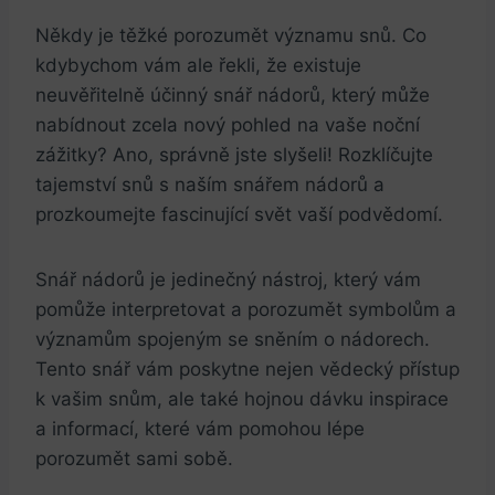
Někdy je těžké porozumět významu snů. Co​
kdybychom⁢ vám⁤ ale řekli, že ⁣existuje
neuvěřitelně účinný snář nádorů,‍ který⁣ může
nabídnout zcela nový pohled​ na vaše ​noční
zážitky? Ano,‌ správně jste slyšeli! Rozklíčujte
tajemství snů s ‍naším snářem nádorů a‍
prozkoumejte fascinující svět vaší podvědomí.
Snář nádorů je jedinečný nástroj, ⁣který vám
pomůže interpretovat ‌a porozumět symbolům a
významům spojeným se sněním​ o nádorech.
Tento ⁤snář vám poskytne nejen‍ vědecký přístup
⁣k ‍vašim snům, ‍ale také hojnou dávku inspirace
a informací, které vám pomohou lépe
porozumět sami sobě.