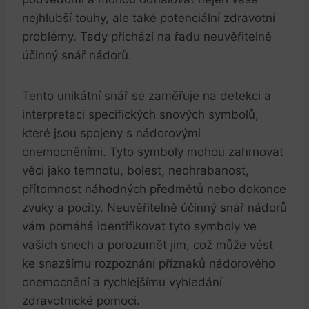
⁢nejhlubší touhy, ale také potenciální zdravotní
problémy. Tady přichází na řadu⁤ neuvěřitelně
účinný snář nádorů.
Tento unikátní ​snář se zaměřuje na detekci a
interpretaci specifických snových symbolů,
které jsou spojeny s nádorovými
onemocněními. Tyto ​symboly ​mohou​ zahrnovat
věci jako temnotu,‍ bolest, ⁢neohrabanost,
přítomnost náhodných⁤ předmětů nebo dokonce⁢
zvuky a pocity.‌ Neuvěřitelně ⁣účinný snář nádorů⁤
vám pomáhá⁣ identifikovat tyto‌ symboly ve
vašich snech a ​porozumět jim,‍ což může vést
‍ke ⁣snazšímu⁣ rozpoznání ‌příznaků nádorového
onemocnění a⁤ rychlejšímu vyhledání⁤
zdravotnické pomoci.