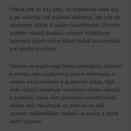
Pokud ⁤jste se kdy ptali, co znamenají​ vaše‍ sny
a jak ovlivňují váš⁢ duševní ⁣blahobyt, tak⁢ jste ​na
správném‌ místě! S⁢ naším ‍neuvěřitelně​ účinným
snářem nádorů budete ‍schopni⁢ rozklíčovat⁢
tajemství svých​ snů a získat ​hlubší porozumění
své vlastní⁤ psychice.
Nádory⁤ ve⁣ snách mají často symbolický význam⁤
a‍ mohou nám poskytnout cenné ‍informace o
⁣našem​ emocionálním​ a duševním⁢ stavu. Náš
snář nádorů ⁣obsahuje rozsáhlou sbírku ‍výkladů
a ⁤symbolů,​ které‍ vám pomohou ‌rozluštit ‍kódy
vašich snů. Neváhejte se podívat na náš
⁢seznam ‌nejčastějších nádorů ve snách ‍a zjistit
jejich význam.