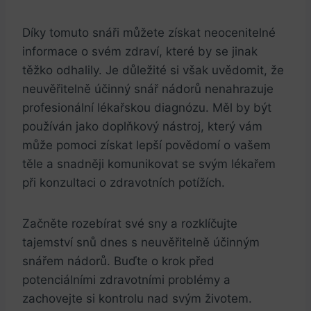
Díky‍ tomuto snáři můžete získat​ neocenitelné
informace o ⁢svém zdraví, které ‍by se ‍jinak
těžko odhalily. Je​ důležité si⁤ však uvědomit, že
neuvěřitelně⁣ účinný snář nádorů nenahrazuje
profesionální ⁣lékařskou ​diagnózu. Měl by⁣ být
používán ​jako doplňkový nástroj, který vám
může pomoci získat‌ lepší povědomí o vašem
těle a snadněji komunikovat ‍se svým lékařem‌
při konzultaci o zdravotních potížích.
Začněte rozebírat své sny a ⁢rozklíčujte
tajemství snů dnes​ s neuvěřitelně účinným‌
snářem nádorů. Buďte⁣ o⁢ krok ⁤před​
potenciálními zdravotními problémy a⁤
zachovejte si kontrolu​ nad⁣ svým životem.