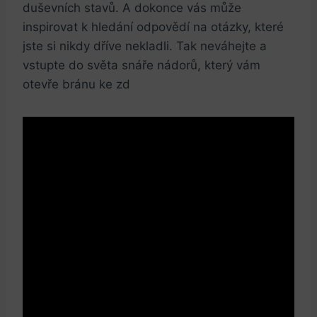
duševních ⁣stavů. A⁤ dokonce vás⁤ může
inspirovat⁣ k hledání odpovědí​ na ⁢otázky, které
jste⁢ si ​nikdy ⁢dříve nekladli. Tak neváhejte‍ a
⁢vstupte‌ do⁤ světa snáře nádorů, který‌ vám
otevře‌ bránu ke ⁣zd