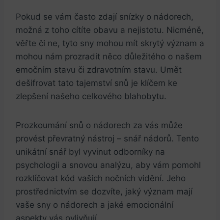
Pokud se vám ⁢často zdají‌ snízky ‍o nádorech,
možná z toho ​cítíte obavu a ⁣nejistotu. ‍Nicméně,‌
věřte​ či ne, tyto ⁣sny mohou mít skrytý význam a⁤
mohou nám prozradit něco důležitého ‍o našem
emočním stavu či zdravotním stavu.‌ Umět
dešifrovat tato tajemství snů je klíčem⁤ ke
zlepšení našeho celkového ⁣blahobytu.
Prozkoumání snů ⁢o ⁣nádorech ​za vás‌ může
provést převratný nástroj – ​snář nádorů. Tento
unikátní snář byl vyvinut⁤ odborníky ⁣na
psychologii a snovou analýzu, aby vám‌ pomohl⁣
rozklíčovat​ kód vašich nočních vidění. Jeho
prostřednictvím se dozvíte, jaký‌ význam mají
vaše sny o nádorech a⁤ jaké ⁤emocionální
aspekty ⁤vás ovlivňují.