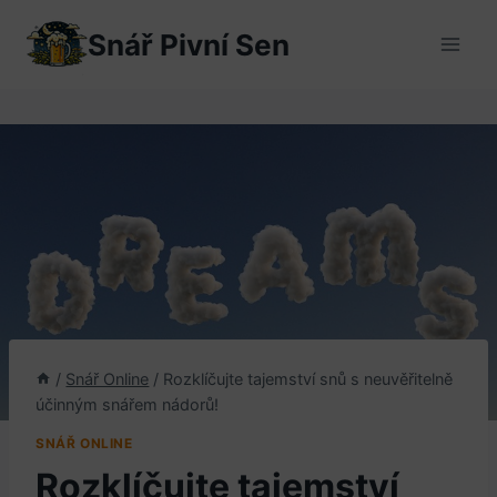
Přeskočit
Snář Pivní Sen
na
obsah
/
Snář Online
/
Rozklíčujte tajemství snů s neuvěřitelně
účinným snářem nádorů!
SNÁŘ ONLINE
Rozklíčujte tajemství