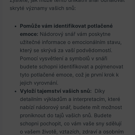
Zjistěte, jak může‌ tento ⁢unikátní snář ⁤odhalovat‌
skryté významy‍ vašich‌ snů:
Pomůže vám identifikovat potlačené
emoce:
​Nádorový snář ‌vám poskytne
užitečné ⁢informace o emocionálním stavu,
který se skrývá⁢ za vaší podvědomostí.
Pomocí ⁢vysvětlení a⁣ symbolů⁤ v snáři
budete schopni‍ identifikovat ​a ‍pojmenovat ​
tyto ⁤potlačené emoce, což je první ⁤krok k
jejich ⁣vyrovnání.
Vyloží‌ tajemství vašich⁣ snů:
⁣ Díky⁢
detailním výkladům a interpretacím, které
nabízí nádorový snář, budete ⁣mít možnost
proniknout do ⁢tajů vašich snů. Budete⁣
schopni pochopit,⁣ co vám vaše sny sdělují
o vašem životě,‌ vztazích, zdraví a ⁢osobním