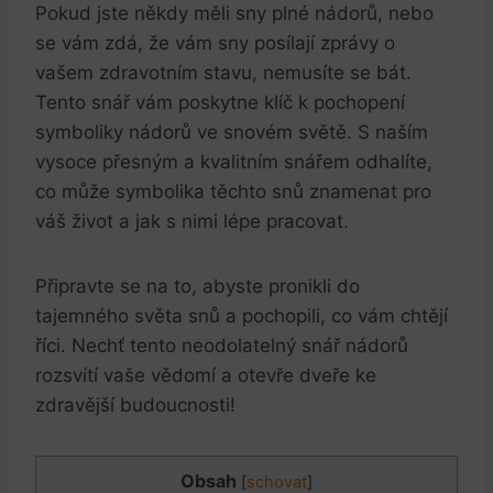
Pokud jste někdy měli ‌sny ‍plné nádorů, ⁣nebo
‍se vám‌ zdá, ‌že vám sny posílají zprávy ⁢o⁤
vašem ​zdravotním stavu, ‍nemusíte se bát.
Tento snář​ vám poskytne ‌klíč k‌ pochopení
symboliky nádorů ve snovém světě. S naším
vysoce přesným a ​kvalitním snářem ‍odhalíte,
co může symbolika ⁤těchto snů znamenat ⁣pro
‍váš⁤ život⁢ a jak ⁤s nimi‌ lépe‍ pracovat.
Připravte‍ se na to, abyste pronikli do
tajemného světa snů a ⁣pochopili, co⁢ vám ⁢chtějí ​
říci. ​Nechť tento neodolatelný snář⁣ nádorů
rozsvítí vaše vědomí a otevře dveře ‍ke
zdravější‌ budoucnosti!
Obsah
[
schovat
]