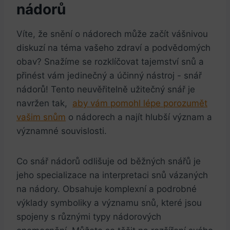
nádorů
Víte, ​že snění‍ o nádorech může‍ začít vášnivou ​
diskuzí ⁣na téma vašeho ⁤zdraví a podvědomých
obav? Snažíme se rozklíčovat tajemství snů a
‌přinést ‍vám jedinečný a⁣ účinný nástroj -⁢ snář
nádorů! Tento ‍neuvěřitelně ‌užitečný⁣ snář je
navržen tak, ​
aby vám⁤ pomohl lépe‌ porozumět
vašim snům
o nádorech a najít hlubší⁤ význam a
významné souvislosti.
Co snář nádorů odlišuje ‌od ⁣běžných snářů je
jeho specializace ⁤na interpretaci⁣ snů vázaných
na nádory. Obsahuje komplexní a podrobné
výklady symboliky ​a ⁣významu snů, které⁣ jsou
spojeny s různými typy nádorových