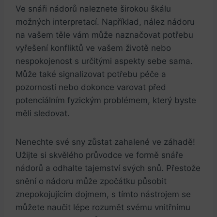
Ve ​snáři nádorů naleznete širokou škálu
možných interpretací. ​Například, nález nádoru
na vašem těle vám může naznačovat⁢ potřebu
vyřešení konfliktů ‍ve vašem životě nebo
⁢nespokojenost s určitými aspekty ​sebe sama.‌
Může také⁢ signalizovat potřebu péče ⁤a
pozornosti nebo ‌dokonce varovat ⁤před
potenciálním fyzickým problémem, který byste
měli sledovat. ⁣
Nenechte ⁢své ⁣sny ⁣zůstat zahalené ‍ve záhadě!
Užijte​ si skvělého průvodce ve formě snáře
‌nádorů ​a odhalte tajemství​ svých snů. Přestože
snění o ⁤nádoru⁤ může zpočátku působit
⁣znepokojujícím dojmem, s tímto nástrojem⁣ se‌
můžete naučit⁤ lépe rozumět ⁢svému vnitřnímu