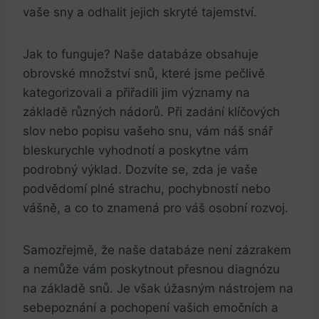
vaše ⁤sny a odhalit jejich⁤ skryté ‍tajemství.
Jak to funguje? Naše databáze obsahuje
obrovské množství snů, které ⁢jsme⁤ pečlivě
kategorizovali a přiřadili jim ​významy ‍na
základě⁤ různých nádorů. Při zadání klíčových⁣
slov nebo ⁣popisu vašeho snu, vám náš snář
bleskurychle vyhodnotí ⁤a poskytne ‍vám
podrobný výklad. Dozvíte‌ se, zda‍ je vaše
podvědomí plné strachu, ‍pochybností ⁢nebo⁣
vášně,‍ a co⁣ to znamená⁣ pro váš⁣ osobní⁢ rozvoj.
Samozřejmě, že naše ⁤databáze není zázrakem
⁣a nemůže⁤ vám poskytnout ‍přesnou diagnózu
⁢na základě snů. Je ⁣však ⁢úžasným nástrojem na
sebepoznání a pochopení ‍vašich ​emočních a