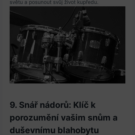
⁤světu a​ posunout‌ svůj život kupředu.
9. Snář nádorů: Klíč k
porozumění vašim snům a
duševnímu blahobytu