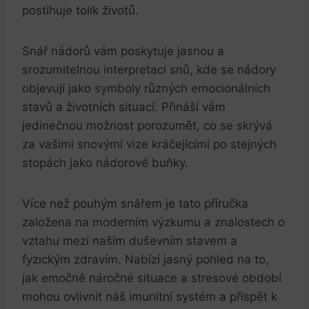
postihuje‌ tolik životů. ⁤
Snář ‍nádorů vám ‌poskytuje jasnou a
srozumitelnou interpretaci snů, kde se ‌nádory​
objevují⁤ jako ⁤symboly různých emocionálních
‌stavů⁤ a ⁢životních situací. Přináší vám ​
jedinečnou možnost porozumět, co se skrývá
⁤za ‌vašimi snovými vize kráčejícími​ po stejných‌
stopách jako ​nádorové buňky.
Více než pouhým ⁤snářem ⁤je tato příručka
založena na moderním výzkumu a znalostech ‌o
vztahu ‍mezi‍ naším duševním stavem a
fyzickým zdravím. Nabízí⁣ jasný ‍pohled ⁤na to,
jak‍ emočně náročné ⁣situace‍ a stresové období
mohou ovlivnit náš‍ imunitní systém a přispět k