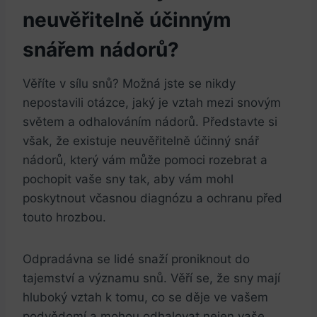
neuvěřitelně​ účinným
snářem nádorů?
Věříte v ⁤sílu⁢ snů?⁤ Možná⁤ jste se ⁤nikdy
nepostavili‌ otázce, jaký ⁣je vztah mezi snovým
světem ‌a odhalováním nádorů.⁣ Představte si
však, že ⁤existuje ‌neuvěřitelně účinný snář
nádorů, který ⁤vám ⁢může pomoci rozebrat a
pochopit ⁤vaše⁣ sny tak, aby vám mohl
poskytnout včasnou diagnózu a‌ ochranu před
touto hrozbou.
Odpradávna se lidé ⁤snaží proniknout do
tajemství a významu snů. Věří‌ se,⁣ že sny mají⁣
hluboký vztah⁤ k tomu, co⁢ se děje ve⁤ vašem
podvědomí⁢ a mohou odhalovat nejen ‌vaše