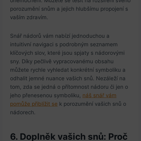
onemocnění. Můžete se těšit na rozšíření svého‍
porozumění snům a jejich hlubšímu propojení s
‍vaším ‌zdravím.
Snář ​nádorů vám nabízí ⁤jednoduchou a
intuitivní ‍navigaci s‍ podrobným seznamem
klíčových ‍slov,‍ které ‍jsou spjaty s nádorovými⁢
sny. Díky ⁢pečlivě⁤ vypracovanému obsahu
můžete rychle vyhledat konkrétní ​symboliku⁢ a ​
odhalit ⁣jemné nuance vašich​ snů.‍ Nezáleží na
tom, zda‍ se jedná o přítomnost nádoru či⁤ jen ​o
jeho ‌přenesenou‍ symboliku,
náš snář vám
pomůže přiblížit se
‌k porozumění ⁣vašich ‍snů o ​
nádorech.
6. Doplněk ⁣vašich snů:‌ Proč