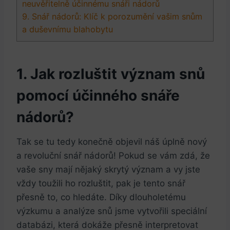
neuvěřitelně‍ účinnému⁢ snáři ⁤nádorů
9. Snář nádorů: Klíč k porozumění vašim snům
a duševnímu blahobytu
1.⁣ Jak⁤ rozluštit význam snů
pomocí účinného ​snáře
nádorů?
Tak se tu ⁣tedy konečně objevil​ náš úplně ‍nový
⁢a revoluční‌ snář nádorů! ⁢Pokud se‌ vám zdá, ⁢že
vaše sny⁣ mají ‌nějaký skrytý ​význam a vy jste
vždy toužili ho ​rozluštit,⁤ pak je‍ tento snář⁤
přesně​ to, co ⁣hledáte.​ Díky dlouholetému
výzkumu‌ a analýze ‌snů jsme vytvořili speciální
databázi, která dokáže ⁤přesně interpretovat