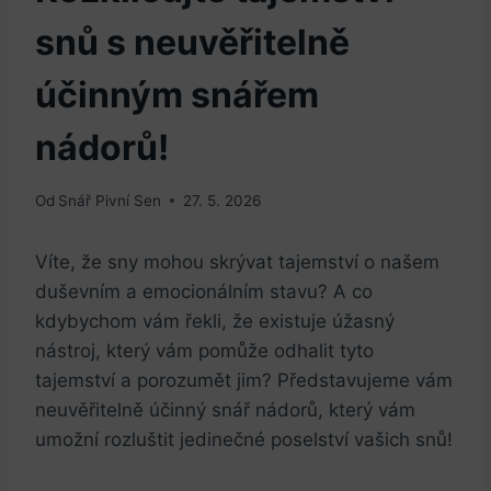
snů s neuvěřitelně
účinným snářem
nádorů!
Od
Snář Pivní Sen
27. 5. 2026
Víte, ‌že ⁤sny⁢ mohou skrývat tajemství ‌o našem
⁢duševním a⁣ emocionálním‍ stavu? A co
kdybychom vám řekli, ⁤že existuje úžasný
nástroj, který vám⁣ pomůže odhalit tyto
tajemství a porozumět jim? ⁢Představujeme vám
neuvěřitelně účinný ⁣snář ⁢nádorů, ⁢který ​vám ​
umožní rozluštit jedinečné poselství vašich snů!