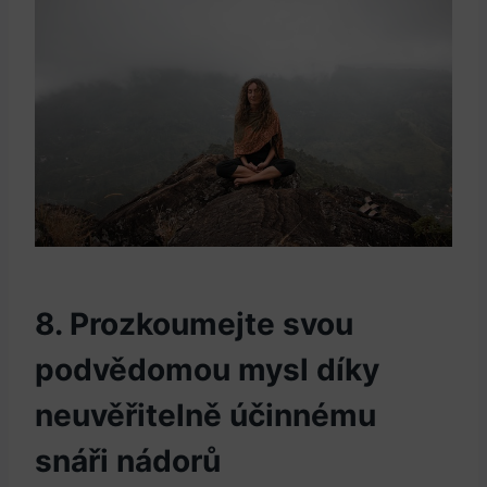
8. Prozkoumejte svou
podvědomou⁣ mysl díky⁣
neuvěřitelně‍ účinnému⁢
snáři ⁤nádorů