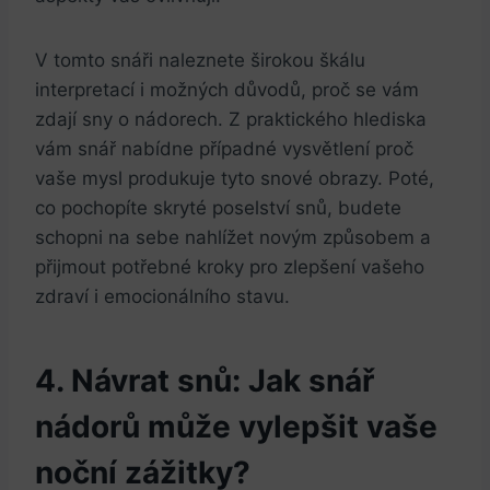
V tomto snáři naleznete ⁣širokou škálu‌
interpretací⁤ i⁢ možných důvodů, proč se vám
zdají‍ sny⁢ o nádorech. Z praktického hlediska
vám snář nabídne případné vysvětlení proč
vaše mysl ‌produkuje tyto‌ snové ⁣obrazy. Poté,
co pochopíte ‌skryté⁢ poselství snů,​ budete
schopni⁣ na sebe nahlížet novým způsobem a‌
přijmout potřebné kroky​ pro zlepšení vašeho⁤
zdraví‍ i⁢ emocionálního stavu.
4. ⁤Návrat ​snů: Jak⁤ snář
nádorů může ​vylepšit​ vaše
noční⁤ zážitky?