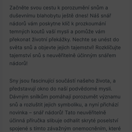
Začněte⁢ svou⁢ cestu k porozumění snům ⁢a
duševnímu blahobytu ​ještě dnes! Náš snář⁤
nádorů vám poskytne klíč k prozkoumání⁢
temných koutů vaší mysli​ a‍ pomůže vám⁣
překonat životní ‌překážky. Nechte se unést do
světa⁢ snů a​ objevte jejich tajemství! Rozklíčujte
tajemství ​snů ‌s neuvěřitelně účinným snářem
nádorů!
Sny jsou fascinující‍ součástí⁤ našeho života, a
představují ‍okno do ⁣naší podvědomé mysli.⁢
Dávným snílkům pomáhají ‌porozumět významu
snů a rozluštit⁢ jejich symboliku, ‌a nyní přichází
novinka – ⁢snář nádorů! Tato neuvěřitelně‍
účinná příručka ‍slibuje ‌odhalit skryté poselství
spojené s tímto závažným‍ onemocněním, které