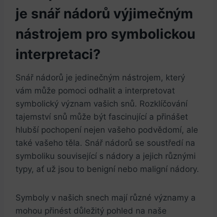
je snář nádorů⁣ výjimečným
nástrojem pro symbolickou
‍interpretaci?
Snář nádorů je jedinečným nástrojem, ⁢který
⁣vám⁤ může pomoci odhalit a interpretovat
symbolický význam‌ vašich​ snů. ⁤Rozklíčování
tajemství snů může být fascinující a přinášet
hlubší pochopení nejen​ vašeho podvědomí,⁣ ale
také ⁤vašeho těla. Snář nádorů se soustředí na
symboliku související s ⁤nádory a ⁣jejich ⁤různými
typy, ​ať⁢ už jsou to benigní nebo ⁢maligní ⁢nádory.
Symboly v našich ‍snech mají různé významy ⁤a⁤
mohou přinést důležitý pohled ‌na⁣ naše⁣