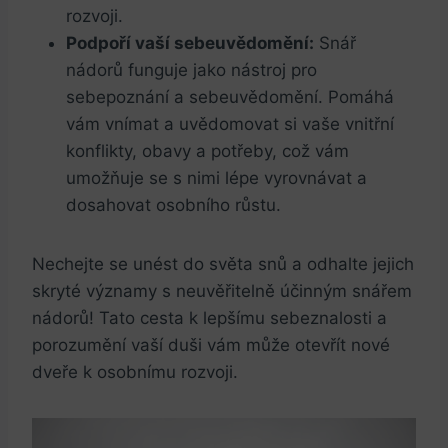
rozvoji.
Podpoří‌ vaší sebeuvědomění:
Snář
nádorů funguje jako⁣ nástroj‌ pro
sebepoznání‌ a sebeuvědomění.‌ Pomáhá‌
vám vnímat a uvědomovat si vaše ⁢vnitřní
konflikty, ‌obavy​ a potřeby,‌ což vám
umožňuje se ‍s‌ nimi lépe vyrovnávat a
dosahovat osobního růstu.
Nechejte se unést do světa snů a ‍odhalte ‍jejich
skryté významy ⁤s ​neuvěřitelně účinným snářem
nádorů! Tato cesta k⁢ lepšímu sebeznalosti a
porozumění ⁢vaší duši vám⁤ může otevřít nové‌
dveře k osobnímu rozvoji.