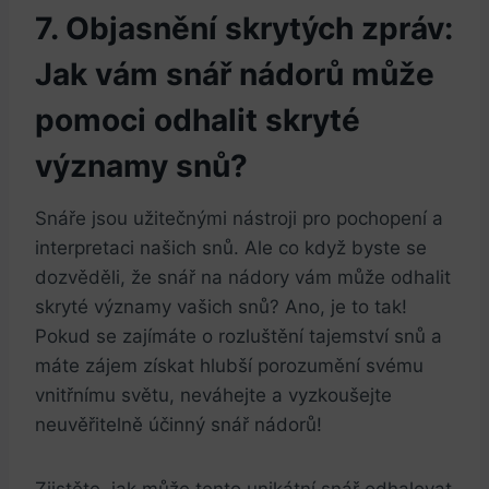
7. Objasnění skrytých zpráv:
Jak⁢ vám snář ⁢nádorů může
pomoci odhalit⁢ skryté
⁣významy ‌snů?
Snáře jsou užitečnými​ nástroji pro pochopení a
interpretaci⁤ našich snů. Ale ⁢co‌ když byste‍ se
dozvěděli, že snář na nádory vám ⁤může odhalit
skryté ⁢významy vašich ‍snů? Ano, je to tak!
Pokud se zajímáte o rozluštění tajemství⁢ snů a ​
máte zájem ​získat ​hlubší porozumění svému
vnitřnímu‌ světu, ‌neváhejte⁣ a vyzkoušejte
‌neuvěřitelně účinný snář nádorů!