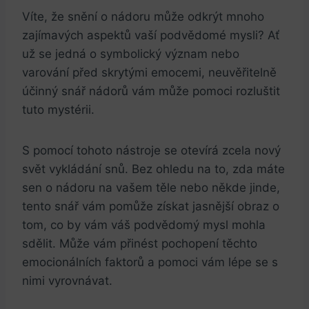
Víte, ‌že snění‌ o ​nádoru⁤ může odkrýt mnoho
zajímavých ⁢aspektů vaší ⁣podvědomé mysli?⁣ Ať
už se jedná o symbolický‍ význam nebo
varování ⁤před skrytými emocemi, neuvěřitelně ​
účinný snář nádorů vám může pomoci rozluštit
⁣tuto mystérii. ⁢
S ⁤pomocí tohoto ⁤nástroje se otevírá⁣ zcela‍ nový
svět vykládání snů. Bez ohledu na⁤ to, ⁢zda ‌máte
sen o nádoru​ na ‍vašem těle ⁤nebo někde jinde,
‌tento snář vám pomůže získat jasnější obraz o
tom, ⁢co by vám váš podvědomý mysl ⁢mohla
sdělit. Může ⁢vám přinést pochopení těchto⁤
emocionálních faktorů a⁤ pomoci vám lépe se s
nimi vyrovnávat.