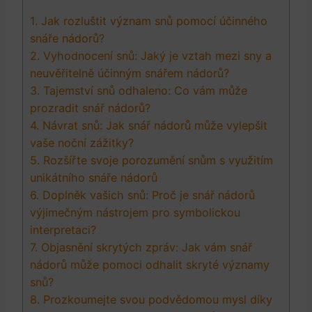
1.⁣ Jak⁤ rozluštit význam snů pomocí účinného ​
snáře nádorů?
2. Vyhodnocení snů: Jaký je‌ vztah ⁢mezi sny a
neuvěřitelně​ účinným snářem nádorů?
3. ⁣Tajemství snů odhaleno:‌ Co vám může
prozradit snář nádorů?
4. ⁤Návrat ​snů: Jak⁤ snář nádorů může ​vylepšit​
vaše noční⁤ zážitky?
5. Rozšířte‍ svoje porozumění snům s využitím
unikátního⁣ snáře‍ nádorů
6. Doplněk ⁣vašich snů:‌ Proč je snář nádorů⁣
výjimečným nástrojem pro symbolickou
‍interpretaci?
7. Objasnění skrytých zpráv: Jak⁢ vám snář
⁢nádorů může pomoci odhalit⁢ skryté ⁣významy
‌snů?
8. Prozkoumejte svou podvědomou⁣ mysl díky⁣