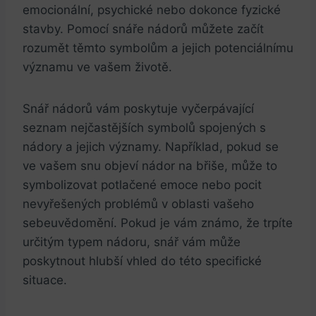
emocionální, psychické nebo dokonce fyzické
stavby. ​Pomocí ‍snáře nádorů můžete začít
rozumět těmto symbolům a jejich ​potenciálnímu
významu ve vašem životě.
Snář nádorů vám⁢ poskytuje vyčerpávající
seznam nejčastějších ⁤symbolů⁢ spojených s
nádory a jejich významy. ⁢Například,⁤ pokud se
⁤ve vašem snu objeví nádor na břiše, ⁢může to‌
symbolizovat ⁣potlačené emoce nebo‍ pocit
nevyřešených ‍problémů ‍v ⁣oblasti ​vašeho
sebeuvědomění. Pokud je vám ​známo, ⁢že trpíte
určitým​ typem nádoru, ‍snář vám ‍může​
poskytnout hlubší vhled⁣ do​ této specifické
‌situace.