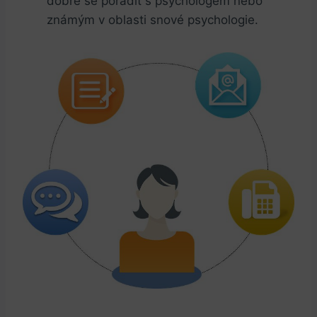
dobré se poradit s psychologem nebo
známým v oblasti snové psychologie.