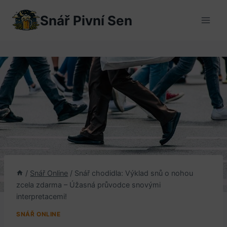
Přeskočit
Snář Pivní Sen
na
obsah
/
Snář Online
/
Snář chodidla: Výklad snů o nohou
zcela zdarma – Úžasná průvodce snovými
interpretacemi!
SNÁŘ ONLINE