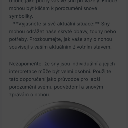
o tom, jaké pocity vás ve snu provázely. Emoce
mohou být klíčem k porozumění snové
symboliky.
– **Vyjasněte si své aktuální situace:** Sny
mohou odrážet naše skryté obavy, touhy nebo
potřeby. Prozkoumejte, jak vaše sny o nohou
souvisejí s vaším aktuálním životním stavem.
Nezapomeňte, že sny jsou individuální a jejich
interpretace může být velmi osobní. Použijte
tato doporučení jako průvodce pro lepší
porozumění svému podvědomí a snovým
zprávám o nohou.