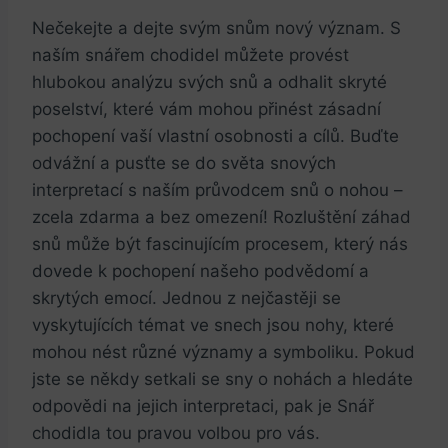
Nečekejte a dejte svým snům nový význam. S
naším snářem chodidel můžete provést
hlubokou analýzu svých snů a odhalit skryté
poselství, které vám mohou přinést zásadní
pochopení vaší vlastní osobnosti a cílů. Buďte
odvážní a pusťte se do světa snových
interpretací s naším průvodcem snů o nohou –
zcela zdarma a bez omezení! Rozluštění záhad
snů může být fascinujícím procesem, který nás
dovede k pochopení našeho podvědomí a
skrytých emocí. Jednou z nejčastěji se
vyskytujících témat ve snech jsou nohy, které
mohou nést různé významy a symboliku. Pokud
jste se někdy setkali se sny o nohách a hledáte
odpovědi na jejich interpretaci, pak je Snář
chodidla tou pravou volbou pro vás.