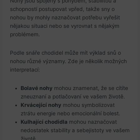
Nohy jsou spojeny s pohybem, stabilitou a
schopností postupovat vpřed, takže sny o
nohou by mohly naznačovat potřebu vyřešit
nějakou situaci nebo se vyrovnat s nějakým
problémem.
Podle snáře chodidel může mít výklad snů o
nohou různé významy. Zde je několik možných
interpretací:
Bolavé nohy
mohou znamenat, že se cítíte
zneuznaní a potlačovaní ve vašem životě.
Krvácející nohy
mohou symbolizovat
ztrátu energie nebo emocionální bolest.
Kulhající chodidla
mohou naznačovat
nedostatek stability a sebejistoty ve vašem
životě.