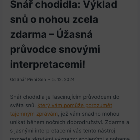
Snář chodidla: Výklad
snů o nohou zcela
zdarma – Úžasná
průvodce snovými
interpretacemi!
Od
Snář Pivní Sen
5. 12. 2024
Snář chodidla je fascinujícím průvodcem do
světa snů,
který vám pomůže porozumět
tajemným zprávám
, jež vám snadno mohou
unikat během nočních dobrodružství. Zdarma a
s jasnými interpretacemi vás tento nástroj
provede skrytými významy spojenými s nohama