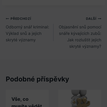
Navigace
PŘEDCHOZÍ
DALŠÍ
Odborný snář kriminal:
Objasnění snů pomocí
pro
Výklad snů a jejich
snáře kývajících zubů:
příspěvek
skryté významy
Jak rozluštit jejich
skryté významy?
Podobné příspěvky
Vše, co
musíte vědět