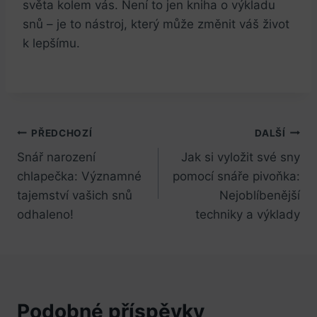
světa kolem vás. Není to jen kniha o výkladu
snů – je to nástroj, který může změnit váš život
k lepšímu.
Navigace
PŘEDCHOZÍ
DALŠÍ
Snář narození
Jak si vyložit své sny
pro
chlapečka: Významné
pomocí snáře pivoňka:
příspěvek
tajemství vašich snů
Nejoblíbenější
odhaleno!
techniky a výklady
Podobné příspěvky