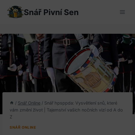
Přeskočit
Snář Pivní Sen
na
obsah
/
Snář Online
/
Snář hpsppda: Vysvětlení snů, které
vám změní život | Tajemství vašich nočních vizí od A do
Z
SNÁŘ ONLINE