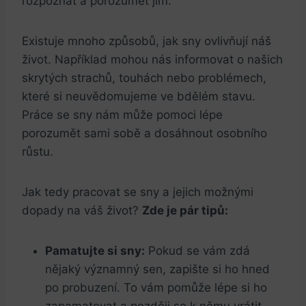
rozpoznat a porozumět jim.
Existuje mnoho způsobů, jak sny ovlivňují náš
život. Například mohou nás informovat o našich
skrytých strachů, touhách nebo problémech,
které si neuvědomujeme ve bdělém stavu.
Práce se sny nám může pomoci lépe
porozumět sami sobě a dosáhnout osobního
růstu.
Jak tedy pracovat se sny a jejich možnými
dopady na váš život?
Zde je pár tipů:
Pamatujte si sny:
Pokud se vám zdá
nějaký významný sen, zapište si ho hned
po probuzení. To vám pomůže lépe si ho
zapamatovat a později se k němu vrátit.