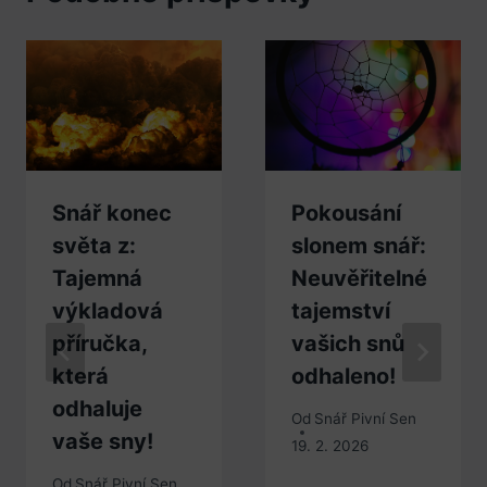
Snář konec
Pokousání
světa z:
slonem snář:
Tajemná
Neuvěřitelné
výkladová
tajemství
příručka,
vašich snů
která
odhaleno!
odhaluje
Od
Snář Pivní Sen
vaše sny!
19. 2. 2026
Od
Snář Pivní Sen