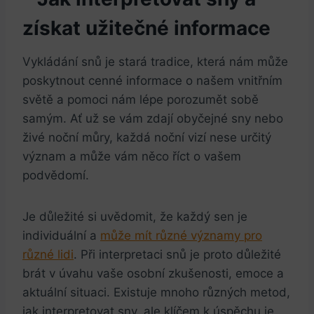
získat užitečné informace
Vykládání snů je stará tradice, která nám může
poskytnout cenné informace o našem vnitřním
světě a pomoci nám lépe porozumět sobě
samým. Ať už se vám zdají obyčejné sny nebo
živé noční můry, každá noční vizí nese určitý
význam a může vám něco říct o vašem
podvědomí.
Je důležité si uvědomit, že každý sen je
individuální a
může mít různé významy pro
různé lidi
. Při interpretaci snů je proto důležité
brát v úvahu vaše osobní zkušenosti, emoce a
aktuální situaci. Existuje mnoho různých metod,
jak interpretovat sny, ale klíčem k úspěchu je