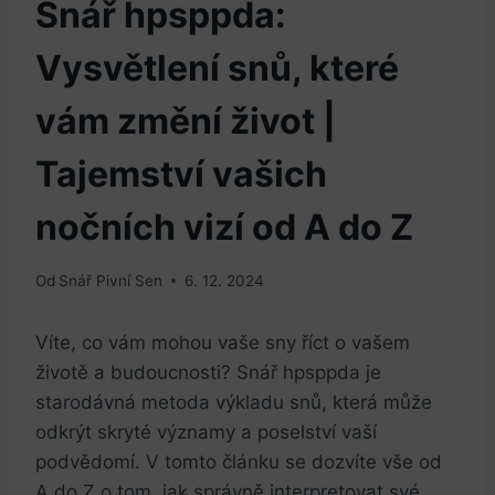
Snář hpsppda:
Vysvětlení snů, které
vám změní život |
Tajemství vašich
nočních vizí od A do Z
Od
Snář Pivní Sen
6. 12. 2024
Víte, co vám mohou vaše sny říct o vašem
životě a budoucnosti? Snář hpsppda je
starodávná metoda výkladu snů, která může
odkrýt skryté významy a poselství vaší
podvědomí. V tomto článku se dozvíte vše od
A do Z o tom, jak správně interpretovat své