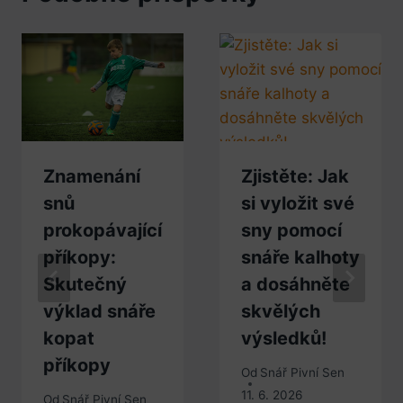
Znamenání
Zjistěte: Jak
snů
si vyložit své
prokopávající
sny pomocí
příkopy:
snáře kalhoty
Skutečný
a dosáhněte
výklad snáře
skvělých
kopat
výsledků!
příkopy
Od
Snář Pivní Sen
11. 6. 2026
Od
Snář Pivní Sen