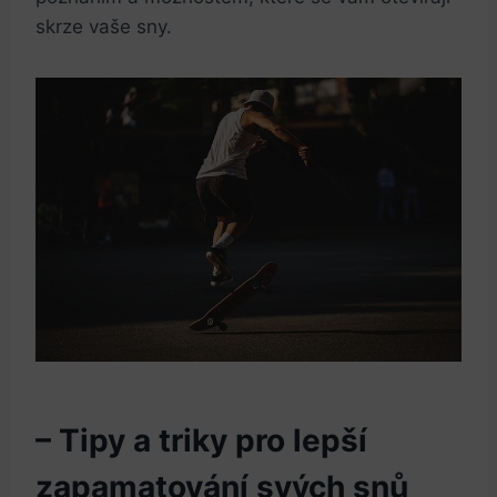
skrze vaše sny.
– Tipy a triky pro lepší
zapamatování svých snů