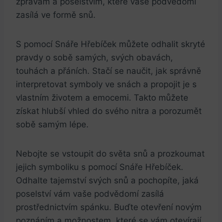
zprávám a poselstvím, které vaše podvědomí
zasílá ve formě snů.
S pomocí Snáře Hřebíček můžete odhalit skryté
pravdy o sobě samých, svých obavách,
touhách a přáních. Stačí se naučit, jak správně
interpretovat symboly ve snách a propojit je s
vlastním životem a emocemi. Takto můžete
získat hlubší vhled do svého nitra a porozumět
sobě samým lépe.
Nebojte se vstoupit do světa snů a prozkoumat
jejich symboliku s pomocí Snáře Hřebíček.
Odhalte tajemství svých snů a pochopíte, jaká
poselství vám vaše podvědomí zasílá
prostřednictvím spánku. Buďte otevření novým
poznáním a možnostem, které se vám otevírají