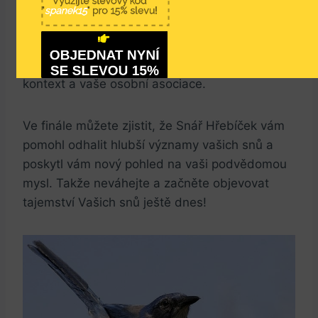
Využijte slevový kód
analýze, začněte používat Snář Hřebíček k
"
spanek15
" pro 15% slevu!
postupnému rozluštění významů vašich snů.
Nezapomeňte, že interpretace snů je velmi
OBJEDNAT NYNÍ
individuální záležitost, takže si dejte pozor na
SE SLEVOU 15%
NEMÁM ZÁJEM, NECHCI SE CÍTIT ODPOČATÝ A 
SVĚŽÍ
kontext a vaše osobní asociace.
Ve finále můžete zjistit, že Snář Hřebíček vám
pomohl odhalit hlubší významy vašich snů a
poskytl vám nový pohled na vaši podvědomou
mysl. Takže neváhejte a začněte objevovat
tajemství Vašich snů ještě dnes!