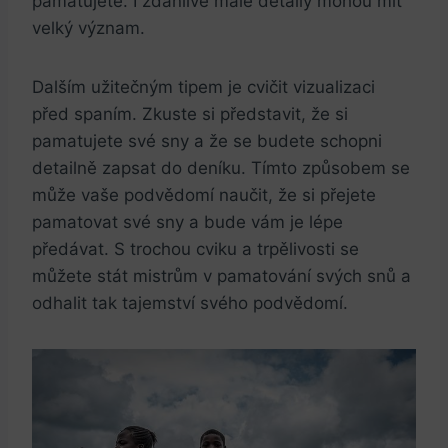
pamatujete. I zdánlivě malé detaily mohou mít
velký význam.
Dalším užitečným tipem je cvičit vizualizaci
před spaním. Zkuste si představit, že si
pamatujete své sny a že se budete schopni
detailně zapsat do deníku. Tímto způsobem se
může vaše podvědomí naučit, že si přejete
pamatovat své sny a bude vám je lépe
předávat. S trochou cviku a trpělivosti se
můžete stát mistrům v pamatování svých snů a
odhalit tak tajemství svého podvědomí.