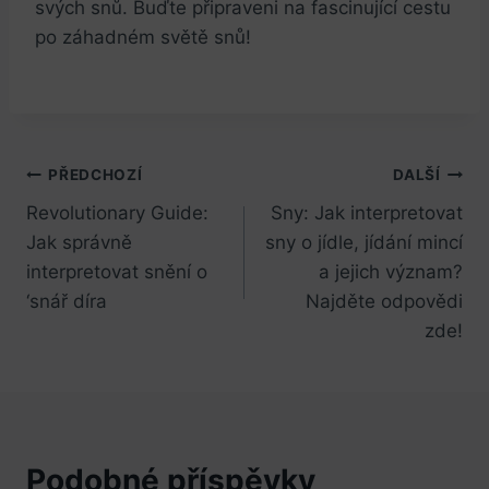
svých snů. Buďte připraveni na fascinující cestu
po záhadném světě snů!
Navigace
PŘEDCHOZÍ
DALŠÍ
Revolutionary Guide:
Sny: Jak interpretovat
pro
Jak správně
sny o jídle, jídání mincí
příspěvek
interpretovat snění o
a jejich význam?
‘snář díra
Najděte odpovědi
zde!
Podobné příspěvky