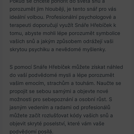
Pokud se chcete ponořit do světa snů a
porozumět jim hlouběji, je tento snář pro vás
ideální volbou. Profesionální psychologové a
terapeuti doporučují využít Snáře Hřebíček k
tomu, abyste mohli lépe porozumět symbolice
vašich snů a jakým způsobem odrážejí vaši
skrytou psychiku a nevědomé myšlenky.
S pomocí Snáře Hřebíček můžete získat náhled
do vaší podvědomé mysli a lépe porozumět
vašim emocím, strachům a touhám. Naučte se
propojit se sebou samými a objevte nové
možnosti pro sebepoznání a osobní růst. S
jasným vedením a radami od profesionálů
můžete začít rozlušťovat kódy vašich snů a
objevit skryté poselství, které vám vaše
podvědomí posílá.