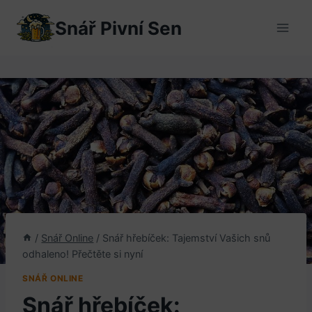
Přeskočit
Snář Pivní Sen
na
obsah
/
Snář Online
/
Snář hřebíček: Tajemství Vašich snů
odhaleno! Přečtěte si nyní
SNÁŘ ONLINE
Snář hřebíček: