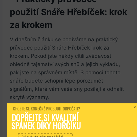
použití Snáře Hřebíček: krok
za krokem
V dnešním článku se podíváme na praktický
průvodce použití Snáře Hřebíček krok za
krokem. Pokud jste někdy cítili zvědavost
ohledně tajemství svých snů a jejich výkladu,
pak jste na správném místě. S pomocí tohoto
snáře budete schopni lépe porozumět
signálům, které vám vaše sny posílají a odhalit
skryté významy.
CHCETE SE KONEČNĚ PROBUDIT ODPOČATÍ?
DOPŘEJTE SI KVALITNÍ 
V prvním kroku si připravte svůj deník snů a
SPÁNEK DÍKY HOŘČÍKU
začněte zaznamenávat každý detail ze svých
snů. Poté, co budete mít dostatek materiálu k