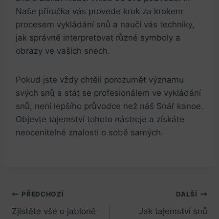
Naše příručka vás provede krok za krokem
procesem vykládání snů a naučí vás techniky,
jak správně interpretovat různé symboly a
obrazy ve vašich snech.
Pokud jste vždy chtěli porozumět významu
svých snů a stát se profesionálem ve vykládání
snů, není lepšího průvodce než náš Snář kanoe.
Objevte tajemství tohoto nástroje a získáte
neocenitelné znalosti o sobě samých.
Navigace
PŘEDCHOZÍ
DALŠÍ
Zjistěte vše o jabloně
Jak tajemství snů
pro