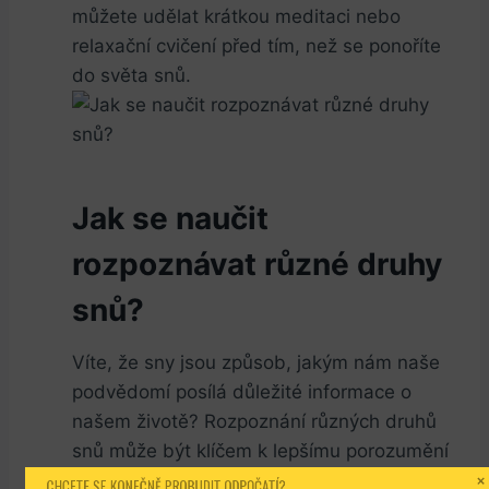
můžete udělat krátkou meditaci nebo
relaxační cvičení před tím, než se ponoříte
do světa snů.
Jak se naučit
rozpoznávat různé druhy
snů?
Víte, že sny jsou způsob, jakým nám naše
podvědomí posílá důležité informace o
našem životě? Rozpoznání různých druhů
snů může být klíčem k lepšímu porozumění
sami sobě a svým emocím. Jak ale rozluštit
CHCETE SE KONEČNĚ PROBUDIT ODPOČATÍ?