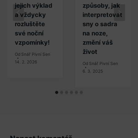
jejich výklad
způsoby, jak
a vždycky
interpretovat
rozluštěte
sny o sadra
své noční
na noze,
vzpomínky!
změní váš
život
Od
Snář Pivní Sen
14. 2. 2026
Od
Snář Pivní Sen
6. 3. 2025