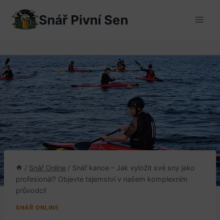
Přeskočit
Snář Pivní Sen
na
obsah
/
Snář Online
/
Snář kanoe – Jak vyložit své sny jako
profesionál? Objevte tajemství v našem komplexním
průvodci!
SNÁŘ ONLINE