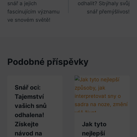
snář a jejich
odhalit? Sbýhaly svůj
příspěvek
fascinujícím významu
snář přemýšlivos!
ve snovém světě!
Podobné příspěvky
Snář oci:
Tajemství
vašich snů
odhalena!
Získejte
Jak tyto
návod na
nejlepší