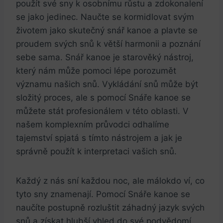
použít své sny k osobnímu růstu a zdokonalení
se jako jedinec. Naučte se kormidlovat svým
životem jako skutečný snář kanoe a plavte se
proudem svých snů k větší harmonii a poznání
sebe sama. Snář kanoe je starověký nástroj,
který nám může pomoci lépe porozumět
významu našich snů. Vykládání snů může být
složitý proces, ale s pomocí Snáře kanoe se
můžete stát profesionálem v této oblasti. V
našem komplexním průvodci odhalíme
tajemství spjatá s tímto nástrojem a jak je
správně použít k interpretaci vašich snů.
Každý z nás sní každou noc, ale málokdo ví, co
tyto sny znamenají. Pomocí Snáře kanoe se
naučíte postupně rozluštit záhadný jazyk svých
snů a získat hlubší vhled do své podvědomí.