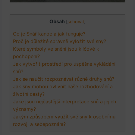
Obsah
[
schovat
]
Co je Snář kanoe a jak funguje?
Proč je důležité správně vyložit své sny?
Které symboly ve snění jsou klíčové k
pochopení?
Jak vytvořit prostředí pro úspěšné vykládání
snů?
Jak se naučit rozpoznávat různé druhy snů?
Jak sny mohou ovlivnit naše rozhodování a
životní cesty?
Jaké jsou nejčastější interpretace snů a jejich
významy?
Jakým způsobem využít své sny k osobnímu
rozvoji a sebepoznání?