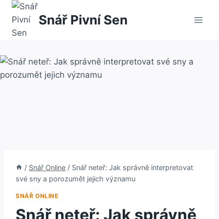
Přeskočit
Snář Pivní Sen
na
obsah
/
Snář Online
/
Snář neteř: Jak správně interpretovat
své sny a porozumět jejich významu
SNÁŘ ONLINE
Snář neteř: Jak správně