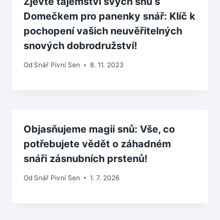
Zjevte tajemství svých snů s
Domečkem pro panenky snář: Klíč k
pochopení vašich neuvěřitelných
snových dobrodružství!
Od
Snář Pivní Sen
8. 11. 2023
Objasňujeme magii snů: Vše, co
potřebujete vědět o záhadném
snáři zásnubních prstenů!
Od
Snář Pivní Sen
1. 7. 2026