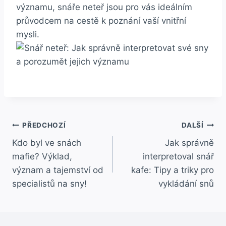
významu, snáře neteř jsou pro vás ideálním
průvodcem na cestě k poznání vaší vnitřní
mysli.
Navigace
PŘEDCHOZÍ
DALŠÍ
Kdo byl ve snách
Jak správně
pro
mafie? Výklad,
interpretoval snář
příspěvek
význam a tajemství od
kafe: Tipy a triky pro
specialistů na sny!
vykládání snů