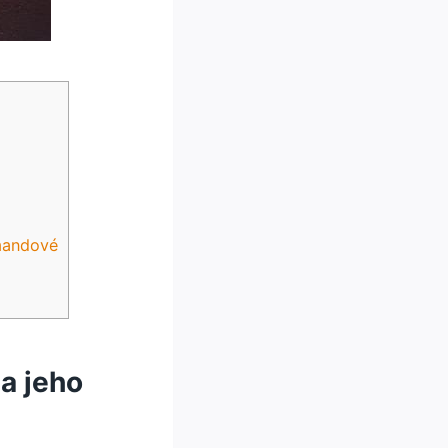
rmandové
a jeho