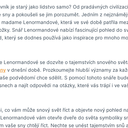
vník je starý jako lidstvo samo? Od pradávných civilizací 
vé sny a pokoušeli se jim porozumět. Jedním z nejznámě
od madame Lenormandové, která ve své době patřila mez
ožky. Snář Lenormandové nabízí fascinující pohled do s
ad, který se dodnes používá jako inspirace pro mnoho m
ře Lenormandové se dozvíte o tajemstvích snového svě
sny
v dnešní době. Prozkoumejte hlubší významy za ka
 vaše podvědomí chce sdělit. S pomocí tohoto snáře bud
nech a najít odpovědi na otázky, které vás trápí i ve 
, co vám může snový svět říct a objevte nový pohled na
 Lenormandové vám otevře dveře do světa symboliky 
 vaše sny chtějí říct. Nechte se unést tajemstvím snů a