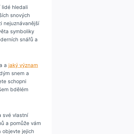
lidé hledali
jších snových
i nejuznávanější
věta symboliky
oderních snářů a
ta a
jaký význam
ždým snem a
ete schopni
vašem bdělém
 své vlastní
snů a pomůže vám
 objevte jejich