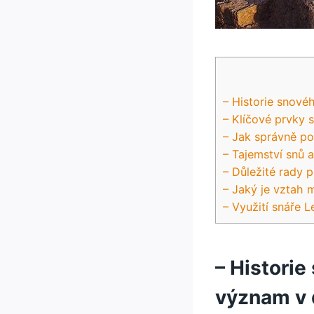
– Historie snov
– Klíčové prvky 
– Jak správně p
– Tajemství snů 
– Důležité rady 
– Jaký je vztah 
– Využití snáře 
– Histori
význam v 