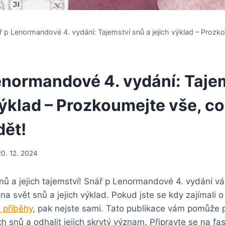
ř p Lenormandové 4. vydání: Tajemství snů a jejich výklad – Prozko
enormandové 4. vydání: Taje
výklad – Prozkoumejte vše, co
dět!
20. 12. 2024
snů a jejich tajemství! Snář p Lenormandové 4. vydání vá
na svět snů a jejich výklad. Pokud jste se kdy zajímali o
 příběhy
, pak nejste sami. Tato publikace vám pomůže
h snů a odhalit jejich skrytý význam. Připravte se na fas