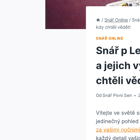
/
Snář Online
/
Sná
kdy chtěli vědět!
SNÁŘ ONLINE
Snář p L
a jejich 
chtěli vě
Od
Snář Pivní Sen
Vítejte ve světě 
jedinečný pohled 
za vašimi nočními
každý detail vašic