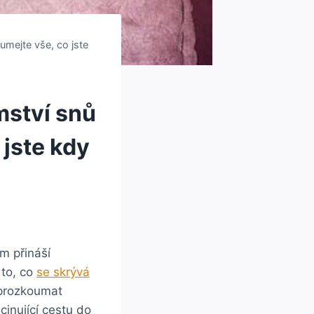
umejte vše, co jste
mství snů
 jste kdy
m přináší
 to, co
se skrývá
 prozkoumat
cinující cestu do