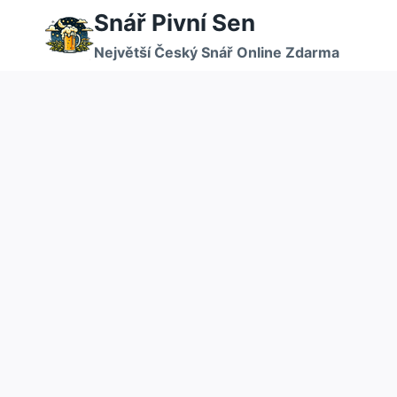
Přeskočit
Snář Pivní Sen
na
Největší Český Snář Online Zdarma
obsah