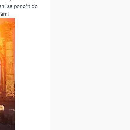
eni se ponořit do
nám!