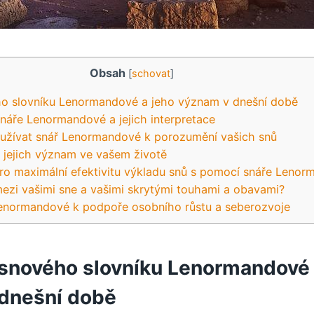
Obsah
[
schovat
]
ého slovníku Lenormandové a jeho význam v dnešní době
snáře Lenormandové a jejich interpretace
oužívat snář Lenormandové k porozumění vašich snů
a jejich význam ve vašem životě
pro maximální efektivitu výkladu snů s pomocí snáře Leno
mezi vašimi sne a vašimi skrytými touhami a obavami?
Lenormandové k podpoře osobního růstu a seberozvoje
e snového slovníku Lenormandové 
dnešní době