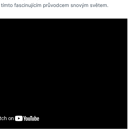
 tímto fascinujícím průvodcem snovým světem.