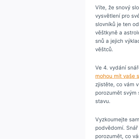
Víte, že snový slo
vysvětlení pro s
slovníků je ten 
věštkyně a astrol
snů a jejich výkl
věštců.
Ve 4. vydání sná
mohou mít vaše 
zjistěte, co vám
porozumět svým s
stavu.
Vyzkoumejte sami
podvědomí. Snář
porozumět, co vám