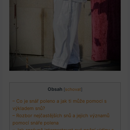
Obsah
[
schovat
]
– Co je snář poleno a jak ti může pomoci s
výkladem snů?
– Rozbor nejčastějších snů a jejich významů
pomocí snáře polena