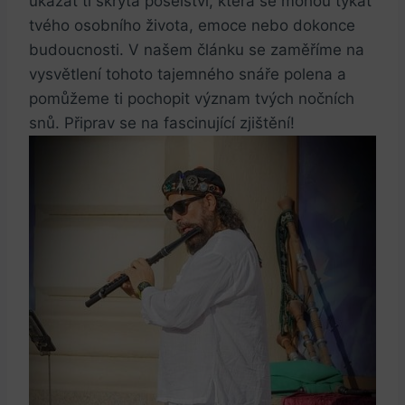
ukázat ti skrytá poselství, která se mohou týkat
tvého osobního života, emoce nebo dokonce
budoucnosti. V našem článku se zaměříme na
vysvětlení tohoto tajemného snáře polena a
pomůžeme ti pochopit význam tvých nočních
snů. Připrav se na fascinující zjištění!