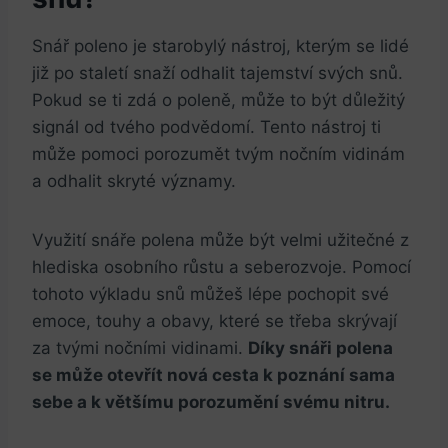
Snář poleno je starobylý nástroj, kterým se lidé
již po staletí snaží odhalit tajemství svých snů.
Pokud se ti zdá o poleně, může to být důležitý
signál od tvého podvědomí. Tento nástroj ti
může pomoci porozumět tvým nočním vidinám
a odhalit skryté významy.
Využití snáře polena může být velmi užitečné z
hlediska osobního růstu a seberozvoje. Pomocí
tohoto výkladu snů můžeš lépe pochopit své
emoce, touhy a obavy, které se třeba skrývají
za tvými nočními vidinami.
Díky snáři polena
se může otevřít nová cesta k poznání sama
sebe a k většímu porozumění svému nitru.