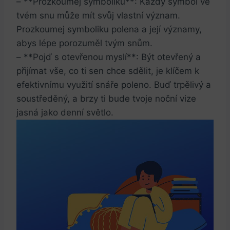
– **Prozkoumej symboliku**: Každý symbol ve
tvém snu může mít svůj vlastní význam.
Prozkoumej symboliku polena a její významy,
abys lépe porozuměl tvým snům.
– **Pojď s otevřenou myslí**: Být otevřený a
přijímat vše, co ti sen chce sdělit, je klíčem k
efektivnímu využití snáře poleno. Buď trpělivý a
soustředěný, a brzy ti bude tvoje noční vize
jasná jako denní světlo.