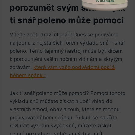
porozumět svým snům a jak
ti snář poleno může pomoci
Vítejte zpět, drazí čtenáři! Dnes se podíváme
na jednu z nejstarších forem výkladu snů – snář
poleno. Tento tajemný nástroj může být klíčem
k porozumění vašim nočním vidinám a skrytým
zprávám,
které vám vaše podvědomí posílá
během spánku
.
Jak ti snář poleno může pomoci? Pomocí tohoto
výkladu snů můžete získat hlubší vhled do
vlastních emocí, obav a touh, které se mohou
projevovat během spánku. Pokud se naučíte
rozluštit význam svých snů, můžete získat
cenné poznatky o sobě samých a najít