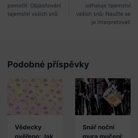
pro
pomočit: Objasňování
odhaluje tajemství
příspěvek
tajemství vašich snů
vašich snů: Naučte se
je interpretovat!
Podobné příspěvky
Vědecky
Snář noční
ověřeno: Jak
mura mučení: