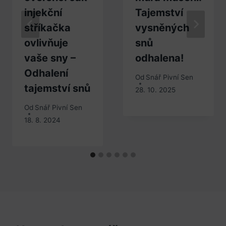
injekční
Tajemství
stříkačka
vysněných
ovlivňuje
snů
vaše sny –
odhalena!
Odhalení
Od
Snář Pivní Sen
tajemství snů
28. 10. 2025
Od
Snář Pivní Sen
18. 8. 2024