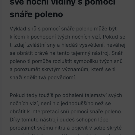
své noční vidiny s pomocí
snáře poleno
Výklad snů s pomocí snáře poleno může být
klíčem k pochopení tvých nočních vizí. Pokud se
ti zdají zvláštní sny a hledáš vysvětlení, neváhej
se obrátit právě na tento tajemný nástroj. Snář
poleno ti pomůže rozluštit symboliku tvých snů
a porozumět skrytým významům, které se ti
snaží sdělit tvá podvědomí.
Pokud tedy toužíš po odhalení tajemství svých
nočních vizí, není nic jednoduššího než se
obrátit k interpretaci snů pomocí snáře poleno.
Díky tomuto nástroji budeš schopen lépe
porozumět svému nitru a objevit v sobě skryté