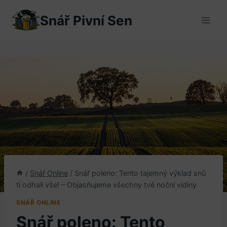
Přeskočit
Snář Pivní Sen
na
obsah
/
Snář Online
/
Snář poleno: Tento tajemný výklad snů
ti odhalí vše! – Objasňujeme všechny tvé noční vidiny
SNÁŘ ONLINE
Snář poleno: Tento