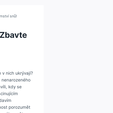
mství snů!
 Zbavte
⁣ v nich ukrývají?
o nenarozeného
li, kdy ⁢se
scinujícím
ědavím
žnost porozumět