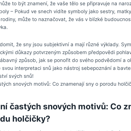
ůže to být⁤ znamení, ‌že vaše tělo se ‌připravuje na naroz
ly – ‌Pokud ve snech vidíte symboly ‌jako sestry, ‌matk
rodiny, ‌může to naznačovat, že vás v blízké budoucnosti
vka.
domit, že sny⁢ jsou subjektivní a mají různé výklady. ⁤Sym
ckými důkazy potvrzeným způsobem předpovědi‍ pohlaví d
zábavný způsob, jak se ponořit do ‌svého‍ podvědomí a o
e​ svou ⁢interpretaci snů jako nástroj sebepoznání a bavte
tví svých snů!
í⁤ častých ⁢snových motivů: Co 
odu‍ holčičky?