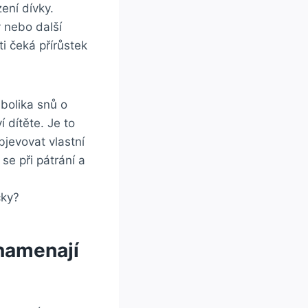
ení dívky.
y nebo další
⁤ čeká⁣ přírůstek
bolika snů ​o
ítěte. Je ⁤to⁣
bjevovat vlastní
 se při pátrání a
znamenají