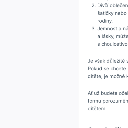
Dívčí ⁢oblečen
šatičky nebo
rodiny.
Jemnost a nák
a lásky, ⁤může
s choulostivos
Je⁤ však důležité 
Pokud se chcete‍ 
dítěte, je možné‍ 
Ať už⁤ budete oček
formu porozumění​
dítětem.