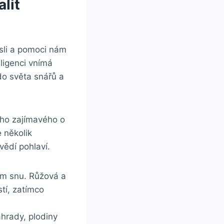
lit
sli a pomoci nám
ligenci vnímá‍
 do světa snářů a
ho zajímavého ​o
e několik
vědí pohlaví.
em ⁣snu. Růžová a
tí, zatímco
ahrady, plodiny