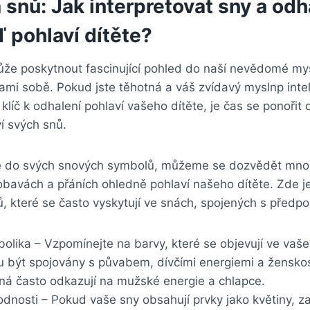
snů: Jak interpretovat sny a odha
pohlaví‌ dítěte?
ůže poskytnout ‌fascinující pohled do naší nevědomé my
mi sobě. Pokud jste těhotná a ‍váš zvídavý ​myslnp intel
klíč k odhalení pohlaví vašeho dítěte, ‌je čas se ponořit
í svých snů.
 do svých snových symbolů, ​můžeme se ‌dozvědět mno
 obavách a přáních ohledně pohlaví⁣ našeho dítěte.⁤ Zde j
, které ⁤se často vyskytují ve snách, spojených⁤ s předpo
lika – Vzpomínejte​ na ⁣barvy, které se objevují ve ‍vaš
u‌ být spojovány s půvabem, dívčími energiemi a ženskos
ná často odkazují na mužské energie‌ a chlapce.
dnosti – Pokud vaše sny ⁢obsahují​ prvky jako květiny, z