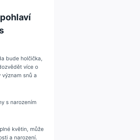
ohlaví‌
s
a bude ‌holčička,​
dozvědět více o
tý význam snů a
ny‌ s narozením
‌plné květin, může
sti a‌ narození.