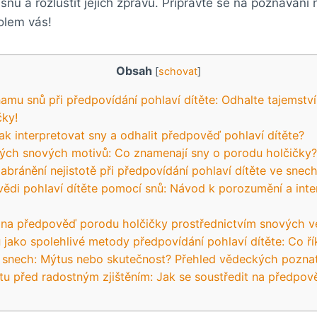
 snů a rozluštit jejich zprávu. Připravte‌ se na poznávání
lem‍ vás!
Obsah
[
schovat
]
u snů při předpovídání pohlaví‌ dítěte: Odhalte tajemství s
čky!
ak interpretovat sny a odhalit předpověď pohlaví‌ dítěte?
tých ⁢snových motivů: Co znamenají sny o⁣ porodu‍ holčičky?
 zabránění nejistotě při ⁣předpovídání pohlaví ‍dítěte ve snec
vědi pohlaví dítěte pomocí snů: Návod k porozumění a inte
 na předpověď porodu holčičky prostřednictvím​ snových ​ve
ako spolehlivé ​metody‌ předpovídání‍ pohlaví⁤ dítěte: Co řík
e⁢ snech: Mýtus nebo skutečnost? Přehled‍ vědeckých pozna
totu před radostným ‍zjištěním: Jak se soustředit na předpově