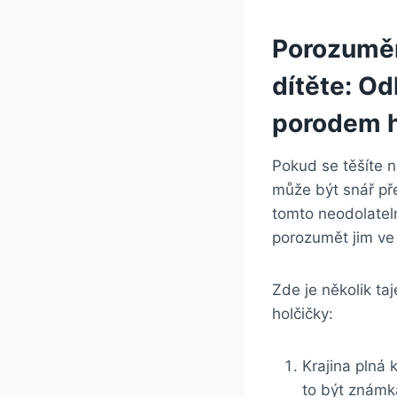
Porozuměn
dítěte: Od
porodem h
Pokud‍ se těšíte n
může být snář​ př
tomto neodolateln
porozumět jim ve 
Zde ‌je několik ​
holčičky:
Krajina plná⁣
to být známka