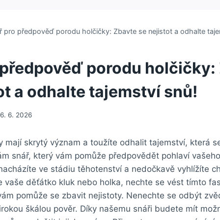
ř pro předpověď porodu holčičky: Zbavte se nejistot a odhalte taje
 předpověď porodu holčičky:
ot a odhalte tajemství snů!
16. 6. 2026
y mají‍ skrytý význam⁣ a toužíte odhalit tajemství,⁢ která se
m ‍snář,‌ který vám pomůže předpovědět pohlaví vašeh
nacházíte ve stádiu těhotenství a nedočkavě vyhlížíte chví
de vaše děťátko kluk nebo holka, nechte ⁤se vést tímto fa
 vám⁢ pomůže se zbavit nejistoty. Nenechte se odbýt zv
irokou škálou pověr. Díky ​našemu snáři budete​ mít mo