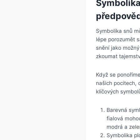
Symbolika 
předpověď 
Symbolika⁢ snů m
lépe porozumět sa
snění jako možný ⁤
zkoumat tajemstv
Když se ponoříme
našich ⁣pocitech,
klíčových ⁢symbolů
Barevná symbo
fialová ‌moho
modrá a zele
Symbolika plo