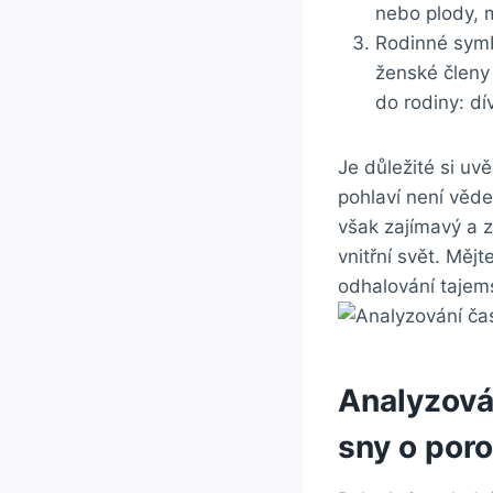
nebo plody, m
Rodinné symbo
ženské členy 
do rodiny: dí
Je důležité si uvě
pohlaví není věde
však zajímavý a ​
vnitřní svět. Mějt
odhalování tajems
Analyzován
sny o⁣ por