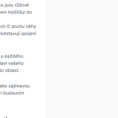
ako jsou růžové
dem holčičky do
 ⁣či pocitu ‍něhy
ředstavují ‍spojení
ší u každého.
hlaví vašeho
to oblast.
 jako zajímavou
ím‍ budoucím