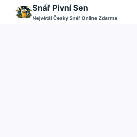
Přeskočit
Snář Pivní Sen
na
Největší Český Snář Online Zdarma
obsah