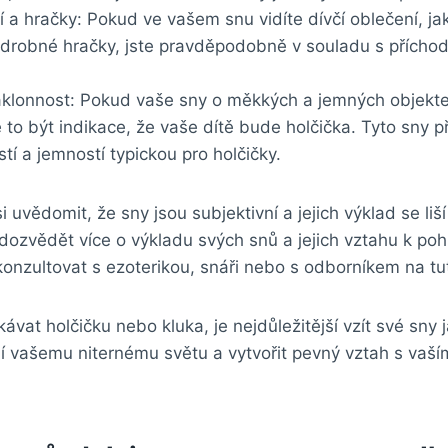
í a hračky: Pokud ‍ve ⁤vašem snu‍ vidíte dívčí‍ oblečení, j
 drobné hračky, jste ‌pravděpodobně v‍ souladu s přícho
lonnost: Pokud vaše sny o ‌měkkých a jemných ‍objektech
 to⁢ být ⁤indikace, ⁣že vaše dítě⁣ bude holčička.⁤ Tyto sny p
tí a jemností⁤ typickou pro holčičky.
⁣si uvědomit, ⁢že sny jsou subjektivní a jejich výklad se li
dozvědět ‍více o ‍výkladu svých snů a jejich vztahu ‌k po
konzultovat s⁣ ezoterikou, snáři⁤ nebo s odborníkem na tu
ávat‍ holčičku nebo kluka,​ je nejdůležitější vzít​ své sny
 vašemu⁤ niternému světu a vytvořit pevný vztah s ⁤vaš