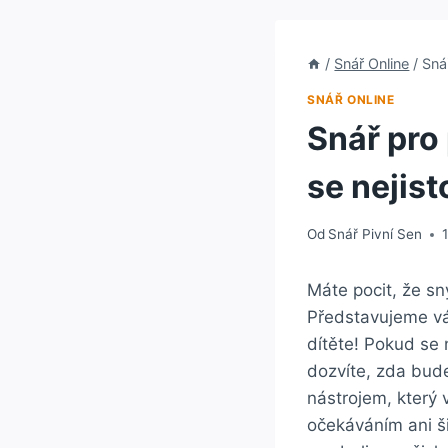
/
Snář Online
/
Sná
SNÁŘ ONLINE
Snář pro
se nejist
Od
Snář Pivní Sen
Máte ⁤pocit, že sn
Představujeme vá
dítěte! Pokud se 
dozvíte, ⁤zda ⁤bu
nástrojem, který
očekáváním ani š