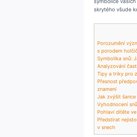
symbolice‌ vašich
skrytého všude ko
Porozumění význam
s porodem holči
Symbolika snů: J
Analyzování⁤ čas
Tipy‌ a triky pro
Přesnost ⁣předpo
znamení
Jak zvýšit šance
Vyhodnocení snů j
Pohlaví dítěte v
Předstírat ‍nejis
⁢v ​snech