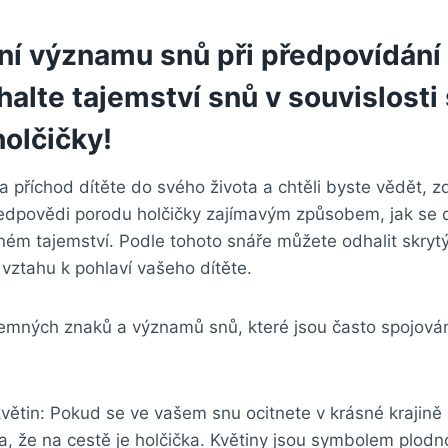
í významu snů při předpovídání p
halte tajemství snů v souvislosti⁤ 
olčičky!
a příchod dítěte do svého života a chtěli byste vědět, zd
edpovědi porodu⁣ holčičky zajímavým způsobem, jak​ se ​
ém tajemství. Podle‍ tohoto‌ snáře ⁤můžete odhalit skry
vztahu k pohlaví vašeho dítěte.
tajemných znaků a významů snů,​ které jsou často spojová
 květin: Pokud se ve vašem snu⁤ ocitnete v krásné krajině 
, že na cestě je holčička. Květiny ​jsou symbolem plodno