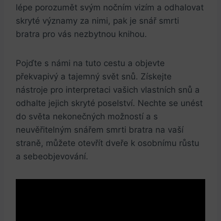
lépe⁤ porozumět⁢ svým⁢ nočním vizím a odhalovat
skryté významy ‌za⁤ nimi, pak je snář ‌smrti
bratra pro vás nezbytnou knihou.
Pojďte ‍s námi na ​tuto cestu a ⁣objevte
překvapivý a tajemný svět ‍snů. Získejte
nástroje pro interpretaci vašich vlastních snů a
odhalte jejich skryté poselství. ​Nechte se unést
do světa nekonečných možností⁢ a ⁤s
neuvěřitelným snářem smrti ⁣bratra ‍na vaší⁣
straně, můžete ⁣otevřít dveře k osobnímu růstu
⁣a sebeobjevování.