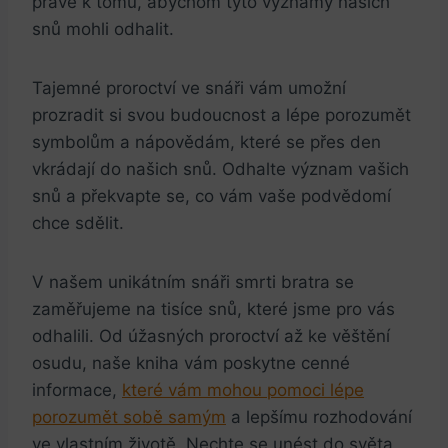
právě ‍k tomu, abychom⁢ tyto významy⁣ našich⁣
snů mohli odhalit.
Tajemné proroctví ve snáři vám umožní
prozradit si ​svou budoucnost a lépe⁤ porozumět
⁣symbolům a nápovědám, které se přes ​den
vkrádají do ⁣našich snů. ‍Odhalte​ význam vašich​
snů ​a překvapte​ se, ​co vám vaše podvědomí
chce ‌sdělit.
V našem‍ unikátním snáři smrti bratra se⁢
zaměřujeme ‌na tisíce snů,​ které jsme⁢ pro vás
odhalili. ⁢Od úžasných proroctví až ke⁢ věštění⁢
osudu, naše ⁤kniha ‍vám poskytne‍ cenné
informace,
které vám mohou pomoci lépe
porozumět​ sobě⁢ samým
a lepšímu rozhodování
ve vlastním životě. Nechte se ‌unést do‍ světa ​