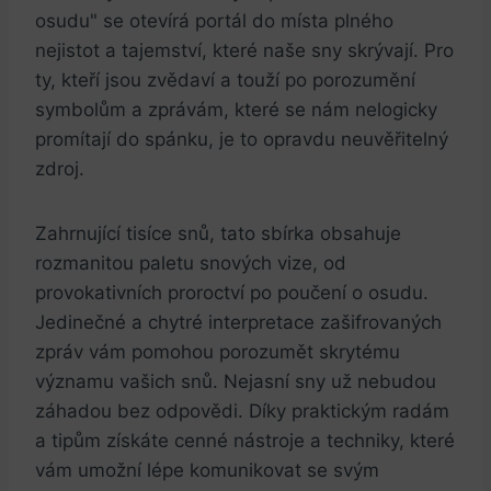
osudu" se otevírá portál do⁤ místa plného
⁢nejistot a tajemství, které naše⁣ sny skrývají. Pro
ty, kteří jsou zvědaví a ⁢touží po porozumění
symbolům a zprávám, které⁣ se ⁢nám‌ nelogicky
⁤promítají do ​spánku, je to opravdu ‌neuvěřitelný
zdroj.
Zahrnující tisíce snů, tato sbírka ⁤obsahuje
rozmanitou ⁣paletu snových vize, od
provokativních proroctví po poučení o osudu.
Jedinečné ‌a chytré interpretace ‍zašifrovaných
zpráv ‍vám pomohou porozumět skrytému​
významu⁣ vašich snů. Nejasní ⁤sny už nebudou
záhadou bez odpovědi. Díky praktickým radám
a tipům získáte‍ cenné‌ nástroje a ⁤techniky, ⁢které
⁢vám umožní lépe‍ komunikovat se svým⁤