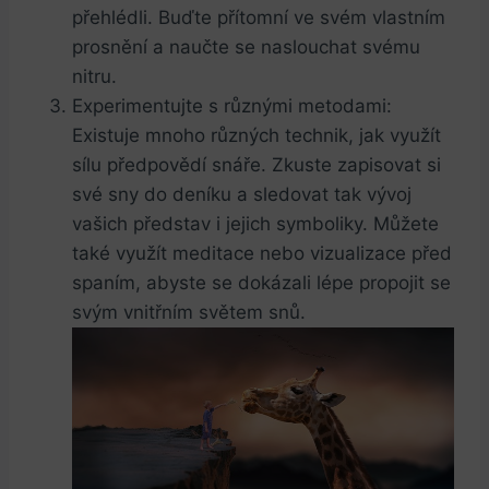
přehlédli. Buďte přítomní ve ⁢svém⁢ vlastním
prosnění a⁣ naučte se naslouchat⁤ svému
nitru.
Experimentujte⁤ s ‌různými‍ metodami:
Existuje mnoho různých technik, ‌jak ⁤využít‌
sílu předpovědí snáře. ‍Zkuste zapisovat si
své ​sny ⁢do ⁣deníku a sledovat tak vývoj
vašich představ i ​jejich ​symboliky. Můžete
také využít meditace nebo⁢ vizualizace před
spaním, abyste se dokázali lépe propojit ​se‌
svým vnitřním světem snů.