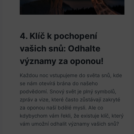
4. Klíč k pochopení
vašich snů: Odhalte
‍významy za oponou!
Každou noc vstupujeme do​ světa ⁢snů, ​kde
se nám otevírá brána do našeho
podvědomí. Snový svět⁣ je‌ plný‌ symbolů,‍
zpráv a vize, ⁢které často zůstávají zakryté
za oponou naší bdělé mysli. Ale co
kdybychom vám ‌řekli, že existuje ⁤klíč, který⁤
vám umožní odhalit významy vašich⁣ snů?