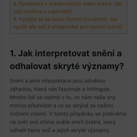
8. ‌Symbolika v předpovědích ‌snáře bratra: Jak
najít vodítka⁣ a odpovědi?
9. Vydejte ⁣se na cestu životní moudrosti: Jak
využít‌ sílu snů a předpovědí pro ‍osobní rozvoj?
1. Jak⁤ interpretovat⁣ snění​ a
odhalovat ⁢skryté významy?
Snění​ a jeho⁤ interpretace jsou odvěkou
záhadou, která nás fascinuje a intringuje.
Mnoho ⁢lidí‍ se zajímá o⁤ to, co nám naše⁣ sny
mohou předvídat a co se ⁢skrývá ⁢za našimi
nočními vizemi. V tomto příspěvku se‌ podíváme
na svět snů ⁢očima snáře smrti ‌bratra, který
odhalil ‍tisíce snů a jejich skryté významy.