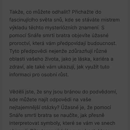
Takže, co můžete odhalit? Přichažte do
fascinujícího světa snů, kde se stáváte⁣ mistrem
výkladu‌ těchto mysteriózních znamení. S
pomocí Snáře ⁤smrti bratra objevíte úžasné
proroctví, která ‍vám předpovídají budoucnost.
Tyto ⁤předpovědi ​nejenže zdůrazňují různé
oblasti ⁤vašeho života, ⁤jako ‍je láska, kariéra a
zdraví, ale také vám ukazují, ‍jak⁢ využít tuto⁣
informaci ​pro osobní‌ růst.
Věděli jste, že sny jsou bránou do podvědomí,
kde můžete najít ‌odpovědi⁢ na ⁤vaše
nejtajemnější otázky? Úžasné je,​ že pomocí‍
Snáře smrti bratra se naučíte, jak přesně‌
interpretovat⁢ symboly, které se vám ve ⁢snech