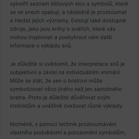
vytvořit seznam klíčových slov a symbolů,​ které
se ⁢ve snech opakují, a ⁣následně⁢ je prozkoumat
a hledat jejich významy.‌ Existují také dostupné
zdroje, jako⁤ jsou knihy o ​snářích, které vás
⁤mohou inspirovat a poskytnout‌ vám další
informace o výkladu snů.
Je důležité si uvědomit, že interpretace snů je
subjektivní a závisí na individuálním⁤ vnímání.
Může se stát, že sen o bratrovi může‍
symbolizovat něco ‍jiného než jen samotného
bratra. Proto je důležité důvěřovat svým‍
instinktům a uvážlivě zvažovat různé výklady.
Nicméně, s pomocí technik prozkoumávání
⁣vlastního ​podvědomí a porozumění​ symbolům,‌