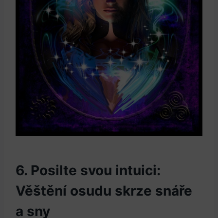
6. Posilte svou intuici:
Věštění osudu skrze ⁣snáře
‌a ‌sny