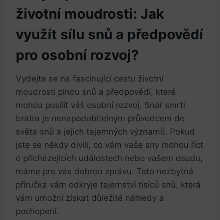
životní moudrosti: Jak
využít‌ sílu snů a předpovědí
pro ‍osobní rozvoj?
Vydejte se na⁣ fascinující cestu životní
moudrosti ⁢plnou snů ⁣a předpovědí, které​
mohou posílit váš osobní rozvoj. Snář smrti⁤
bratra je ⁢nenapodobitelným průvodcem ⁤do
světa snů‍ a jejich tajemných významů. Pokud
jste‍ se někdy divili, co ‍vám vaše⁤ sny mohou říct
o přicházejících událostech nebo vašem‍ osudu,
máme pro vás ‍dobrou zprávu. Tato nezbytná
příručka vám odkryje ⁣tajemství⁣ tisíců snů, která
vám umožní ‍získat důležité‌ náhledy a
pochopení.