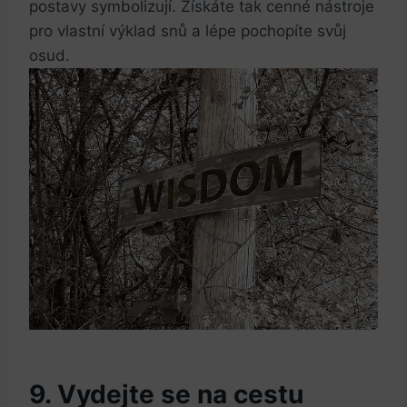
postavy symbolizují. Získáte ⁢tak cenné nástroje
pro vlastní výklad ⁤snů a‌ lépe ​pochopíte ⁤svůj⁢
osud.
9. Vydejte ⁣se na cestu