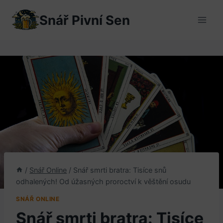
Přeskočit
Snář Pivní Sen
na
obsah
/
Snář Online
/
Snář smrti bratra: Tisíce snů
odhalených! Od úžasných proroctví k věštění osudu
SNÁŘ ONLINE
Snář smrti bratra: Tisíce