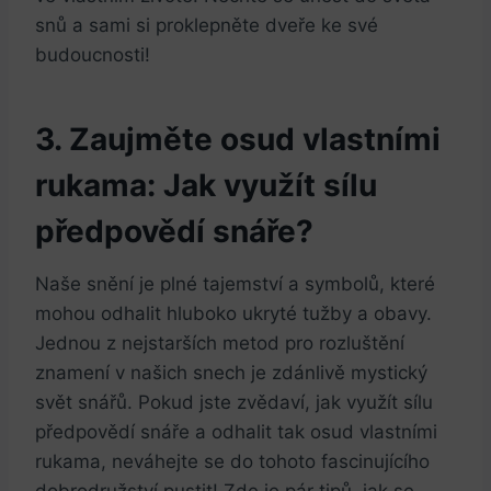
snů a ‌sami si proklepněte dveře⁤ ke⁣ své
budoucnosti!
3. Zaujměte osud ​vlastními‌
rukama:​ Jak⁣ využít sílu
předpovědí​ snáře?
Naše snění je⁢ plné⁢ tajemství ‌a symbolů,⁤ které
mohou ⁣odhalit hluboko⁤ ukryté tužby a obavy.
⁣Jednou‌ z nejstarších metod⁣ pro rozluštění
znamení‍ v našich snech je‌ zdánlivě mystický
svět snářů. ‌Pokud jste zvědaví, jak ⁣využít sílu
předpovědí ​snáře ⁢a odhalit⁤ tak osud vlastními
rukama, ⁤neváhejte ⁢se do tohoto fascinujícího