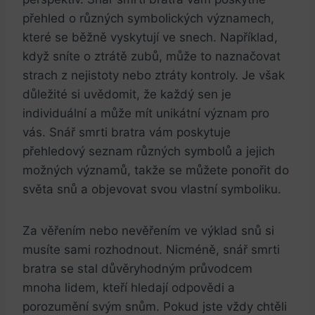
přehled o různých symbolických významech,⁢
které se‌ běžně vyskytují ve snech. Například,
když‌ sníte o ztrátě ⁤zubů,‍ může to naznačovat⁣
strach z⁢ nejistoty nebo ztráty​ kontroly.⁤ Je však
důležité si uvědomit, ⁢že každý sen je
individuální ‍a může mít⁤ unikátní význam pro ​
vás. Snář smrti⁢ bratra‌ vám⁣ poskytuje
přehledový seznam různých symbolů a jejich
možných ⁣významů,⁣ takže se můžete ponořit ‌do
světa⁤ snů a⁤ objevovat svou ⁣vlastní symboliku.
Za věřením nebo nevěřením ve ‌výklad snů si
musíte​ sami rozhodnout. Nicméně, snář smrti
bratra‌ se stal důvěryhodným průvodcem
mnoha lidem, kteří hledají‌ odpovědi a
‍porozumění ⁤svým snům. Pokud jste vždy chtěli