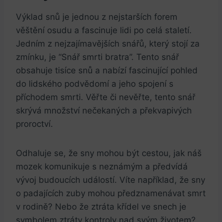
Výklad snů je jednou z nejstarších ​forem⁢
věštění osudu a⁤ fascinuje lidi‍ po celá staletí.⁢
Jedním z nejzajímavějších snářů,⁣ který stojí ⁤za
zmínku, je “Snář smrti bratra”. ‌Tento⁢ snář
obsahuje⁢ tisíce snů a nabízí fascinující⁤ pohled
do⁢ lidského ‌podvědomí a jeho spojení s
‍příchodem smrti. Věřte či nevěřte, tento ⁣snář
⁤skrývá množství ‍nečekaných a⁤ překvapivých
⁣proroctví.
Odhaluje se, že sny mohou být‌ cestou,⁢ jak⁢ náš ​
mozek komunikuje‌ s ‍neznámým a⁢ předvídá
vývoj budoucích ‍událostí. Víte například, že sny
o padajících⁣ zuby mohou ‍předznamenávat smrt
v rodině? Nebo že ⁢ztráta křídel ve snech je
symbolem ztráty kontroly nad svým​ životem?⁤