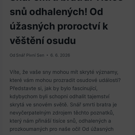
snů odhalených! Od
úžasných proroctví k
věštění osudu
Od
Snář Pivní Sen
6. 6. 2026
Víte, že vaše sny mohou mít skryté významy,
které‌ vám mohou prozradit ⁣osudové ‌události?
Představte ​si, jak by ​bylo fascinující,
kdybychom byli schopni odhalit tajemství
⁢skrytá ve snovém⁣ světě. Snář smrti bratra je
nevyčerpatelným zdrojem těchto poznatků,
který nám přináší ​tisíce snů, odhalených⁢ a
prozkoumaných⁢ pro naše ​oči! Od úžasných