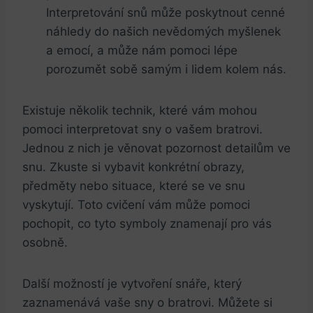
Interpretování snů může poskytnout cenné
náhledy do našich ⁢nevědomých⁣ myšlenek
‌a ‌emocí,‌ a může nám ⁢pomoci lépe
porozumět‍ sobě samým i lidem kolem nás.
Existuje‍ několik⁤ technik, ⁢které vám mohou
pomoci ⁣interpretovat ⁤sny o‌ vašem⁤ bratrovi.
Jednou ⁢z nich je věnovat pozornost detailům ve
snu. Zkuste si vybavit⁤ konkrétní obrazy,
předměty nebo ⁢situace, které se ve snu
‌vyskytují. Toto ⁢cvičení vám může⁢ pomoci
pochopit, co tyto symboly znamenají pro vás
osobně.
Další ⁤možností je vytvoření ‌snáře, který
zaznamenává vaše sny⁢ o‌ bratrovi. Můžete​ si