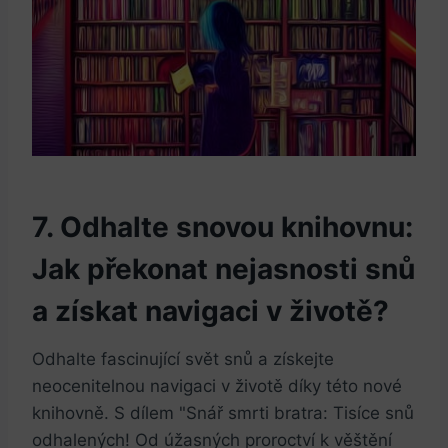
7. Odhalte ⁢snovou knihovnu:‍
Jak ⁤překonat ​nejasnosti snů
⁢a získat navigaci ⁢v životě?
Odhalte fascinující svět snů a získejte
neocenitelnou⁤ navigaci v životě díky této nové
knihovně.​ S dílem "Snář smrti bratra: Tisíce snů
odhalených!​ Od úžasných proroctví k​ věštění