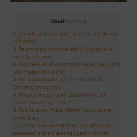
Obsah
[
schovat
]
1. Jak⁤ interpretovat⁣ snění​ a odhalovat ⁢skryté
významy?
2. Tajemné proroctví ve snáři: Prozraďte si
svou budoucnost!
3. Zaujměte osud ​vlastními‌ rukama:​ Jak⁣ využít
sílu předpovědí​ snáře?
4. Klíč k pochopení vašich snů: Odhalte
‍významy za oponou!
5. Prozkoumejte vlastní podvědomí: Jak
interpretovat sny bratra?
6. Posilte svou intuici: Věštění osudu skrze
⁣snáře ‌a ‌sny
7. Odhalte ⁢snovou knihovnu:‍ Jak ⁤překonat ​
nejasnosti snů ⁢a získat navigaci ⁢v životě?