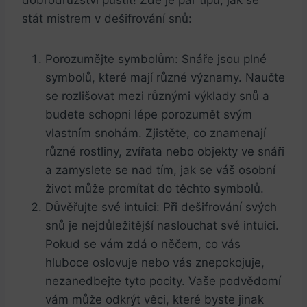
‍dobrodružství pustit! Zde je ​pár tipů, jak se ​
stát mistrem v dešifrování snů:
Porozumějte‍ symbolům: Snáře jsou plné
symbolů, ‌které mají různé významy.⁢ Naučte
se rozlišovat mezi⁤ různými ‌výklady snů a
⁣budete‌ schopni lépe porozumět ⁤svým
vlastním ⁣snohám. Zjistěte, ⁤co‍ znamenají
různé rostliny, zvířata nebo ⁤objekty ve⁤ snáři
a zamyslete se nad tím, jak⁣ se váš osobní
život může promítat do těchto‍ symbolů.
Důvěřujte své ‍intuici: ​Při dešifrování ‌svých
‌snů⁢ je⁢ nejdůležitější naslouchat své intuici.
Pokud se vám zdá o něčem,⁤ co vás
hluboce oslovuje nebo vás znepokojuje,
nezanedbejte tyto ​pocity. Vaše ‌podvědomí
‌vám ‌může‌ odkrýt věci,‌ které ⁤byste jinak