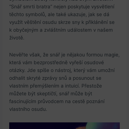
“Snář smrti bratra”⁤ nejen poskytuje vysvětlení
⁤těchto symbolů, ​ale také ukazuje, jak se ‌dá
‍využít věštění osudu skrze sny k ‌přiklánění ‍se
k obyčejným a zvláštním událostem v našem
životě.
Nevěřte však, že snář je nějakou formou magie,⁤
která ‍vám bezprostředně vyřeší ​osudové
otázky. Jde spíše o nástroj, který ⁢vám umožní⁤
odhalit skryté zprávy snů a posunout se
vlastním přemýšlením a intuicí. Přestože
můžete být skeptičtí, snář může být
fascinujícím ⁢průvodcem na cestě poznání
vlastního⁤ osudu.