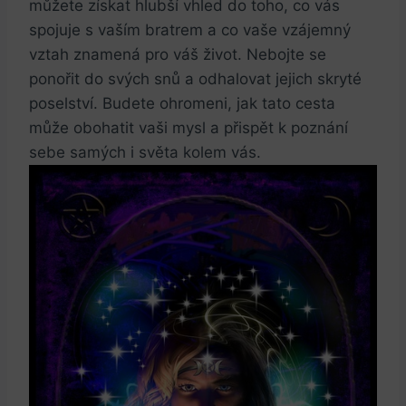
můžete získat ​hlubší⁤ vhled do toho, co vás
spojuje ‍s vaším bratrem a co vaše vzájemný
vztah znamená pro ​váš‍ život. Nebojte se
ponořit do svých snů a odhalovat jejich skryté‌
poselství. Budete ⁤ohromeni, jak tato cesta
může obohatit vaši​ mysl a přispět k‌ poznání
sebe samých⁢ i světa kolem vás.