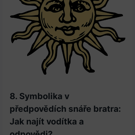
8. ‌Symbolika v
předpovědích ‌snáře bratra:
Jak najít vodítka⁣ a
odpovědi?