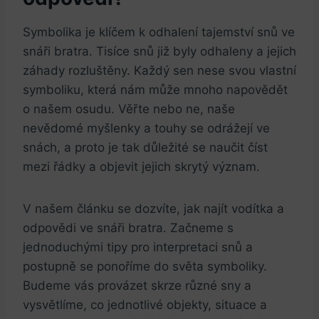
Symbolika je klíčem k​ odhalení⁤ tajemství snů ve
snáři ⁣bratra. Tisíce snů již byly odhaleny a jejich
⁤záhady rozluštěny. Každý sen ⁤nese ‍svou vlastní
⁣symboliku, která ⁢nám může mnoho napovědět
o našem osudu. Věřte nebo ne, ​naše
nevědomé ​myšlenky a‌ touhy‌ se​ odrážejí ve
snách, ‍a proto je tak​ důležité‌ se naučit číst
mezi řádky a‍ objevit‌ jejich skrytý‍ význam.
V našem článku ‍se dozvíte, jak najít⁣ vodítka a
‍odpovědi ve snáři⁢ bratra.⁤ Začneme ⁣s
jednoduchými tipy pro ⁣interpretaci‌ snů a
postupně se ​ponoříme‌ do světa symboliky.
‍Budeme vás provázet‍ skrze různé sny⁢ a
⁣vysvětlíme, co jednotlivé objekty, situace a‍