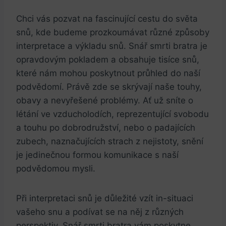
Chci vás pozvat ⁣na​ fascinující cestu do světa
snů, kde budeme prozkoumávat různé způsoby
interpretace a výkladu snů. ⁢Snář smrti bratra⁤ je
opravdovým pokladem a obsahuje ⁤tisíce ‌snů,​
které​ nám mohou poskytnout průhled do naší
⁣podvědomí. Právě zde ⁢se skrývají naše touhy,
obavy⁣ a ​nevyřešené problémy.​ Ať už sníte ‌o
létání ⁢ve vzducholodích, ‌reprezentující svobodu
a ‌touhu po dobrodružství, ​nebo o ⁢padajících
zubech, naznačujících‍ strach z nejistoty, snění
‌je⁢ jedinečnou formou ⁣komunikace⁣ s naší
podvědomou mysli.
Při interpretaci snů je důležité vzít ‌in-situaci
vašeho snu ⁤a podívat se na něj z⁢ různých
perspektiv. Snář smrti bratra⁢ vám poskytne