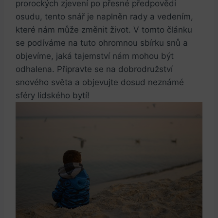
prorockých zjevení​ po přesné ⁢předpovědi⁢
osudu, tento snář je naplněn‍ rady a ⁢vedením,​
které nám může změnit život. V tomto článku
se podíváme‍ na tuto ohromnou sbírku ⁣snů ‌a
objevíme, jaká⁤ tajemství nám ⁣mohou ‍být
⁤odhalena.​ Připravte se na dobrodružství⁢
snového světa a objevujte‍ dosud‌ neznámé
sféry ⁣lidského bytí!