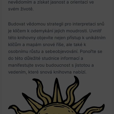
nevědomím ⁢a získat jasnost a orientaci⁤ ve​
svém ‍životě.⁢
Budovat vědomou strategii pro interpretaci snů
je klíčem k ‍odemykání jejich moudrosti. Uvnitř
této knihovny objevíte‌ nejen přístup k ‍unikátním
klíčům a‌ mapám snové říše, ‍ale také k
⁤osobnímu růstu a sebeobjevování. Ponořte se
do​ této důležité⁢ studnice ⁣informací a
manifestujte svou budoucnost ⁢s jistotou ⁤a⁣
vedením, které⁢ snová knihovna nabízí.