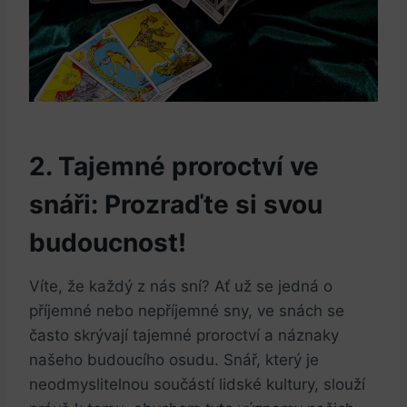
2. Tajemné proroctví ve
snáři: Prozraďte si svou
budoucnost!
Víte, že každý z⁤ nás sní? ‍Ať už ‍se jedná ⁣o
příjemné nebo nepříjemné sny, ve snách se
často skrývají‌ tajemné proroctví a‌ náznaky
⁢našeho‌ budoucího​ osudu. ⁣Snář, který⁤ je ​
neodmyslitelnou součástí lidské kultury,​ slouží