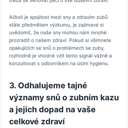
třeba‌ se věnovat péči ​o ⁣své duševní zdraví.
Ačkoli je spojitost mezi⁤ sny ​a zdravím⁢ zubů⁢
stále předmětem ⁣výzkumu, je ‌zajímavé ‌si
uvědomit, ‍že naše⁢ sny ⁤mohou nám mnohé
prozradit​ o našem zdraví. Pokud⁣ si všimnete
opakujících ⁤se snů o problémech se⁤ zuby,
rozhodně je ⁤vhodné vzít tento signál vážně a
konzultovat s odborníkem na ‍ústní ‌hygienu.
3.⁤ Odhalujeme tajné
⁤významy snů o zubním kazu⁢
a​ jejich dopad na⁢ vaše
celkové‌ zdraví