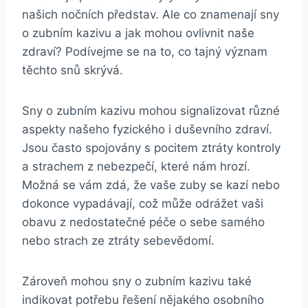
našich nočních představ. Ale co znamenají sny
o zubním kazivu a jak⁤ mohou ovlivnit naše
zdraví? Podívejme​ se na ‍to, co tajný význam
těchto ⁤snů skrývá.
Sny o zubním ‍kazivu mohou signalizovat různé
aspekty našeho fyzického i duševního zdraví.
Jsou ⁤často spojovány ‌s pocitem ztráty kontroly
a strachem z nebezpečí, které nám hrozí.
Možná se vám ​zdá, že vaše zuby se ⁤kazí nebo
dokonce vypadávají,⁢ což může ⁢odrážet vaši
⁤obavu z nedostatečné péče o sebe samého
nebo ​strach ze⁢ ztráty sebevědomí.
Zároveň mohou sny o zubním​ kazivu‍ také
indikovat ‌potřebu řešení nějakého osobního