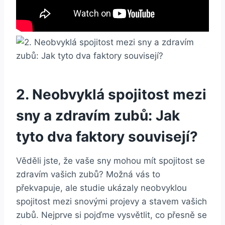
2. ​Neobvyklá spojitost mezi
sny a zdravím zubů: Jak
tyto ⁤dva faktory souvisejí?
Věděli jste, že vaše sny ‍mohou⁤ mít spojitost se
zdravím vašich zubů? Možná vás to
překvapuje, ale studie ukázaly neobvyklou ​
spojitost ​mezi snovými projevy a stavem‍ vašich
zubů. Nejprve⁢ si pojďme ⁢vysvětlit, co ​přesně se​