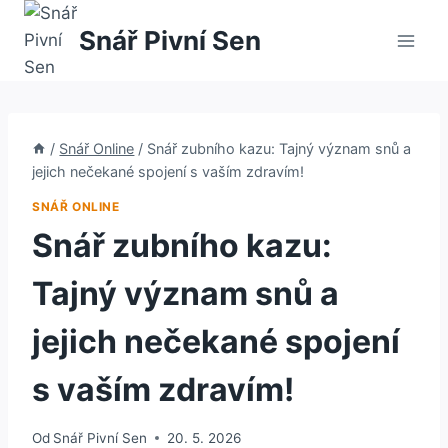
Přeskočit
Snář Pivní Sen
na
obsah
/
Snář Online
/
Snář zubního kazu: Tajný význam snů a
jejich nečekané spojení s vaším zdravím!
SNÁŘ ONLINE
Snář zubního kazu:
Tajný význam snů a
jejich nečekané spojení
s vaším zdravím!
Od
Snář Pivní Sen
20. 5. 2026