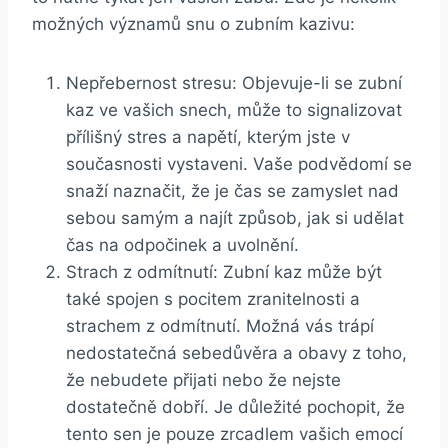
možných významů snu o​ zubním kazivu:
Nepřebernost stresu: Objevuje-li ​se ⁢zubní
kaz ve vašich snech,⁢ může to ⁣signalizovat
přílišný stres a napětí, kterým jste⁤ v
současnosti ​vystaveni. Vaše podvědomí se
snaží ⁢naznačit,⁣ že‌ je​ čas se zamyslet⁤ nad
sebou samým ⁣a ‌najít‍ způsob,​ jak ​si udělat
čas ​na ‍odpočinek a uvolnění.
Strach z odmítnutí: Zubní ⁢kaz může​ být
také spojen ‍s pocitem ‌zranitelnosti‌ a
strachem ​z ⁢odmítnutí. Možná vás‍ trápí
nedostatečná sebedůvěra⁣ a obavy ​z toho,
že⁣ nebudete⁢ přijati nebo že nejste
dostatečně ‌dobří. Je ⁤důležité pochopit, že
tento sen je pouze ⁢zrcadlem vašich emocí