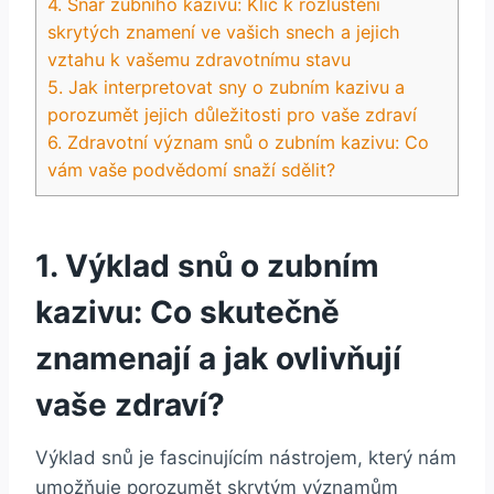
4. Snář zubního kazivu: ⁢Klíč⁣ k rozluštění
skrytých znamení ve vašich snech a​ jejich
vztahu ⁣k vašemu zdravotnímu stavu
5. Jak ​interpretovat ‌sny‍ o zubním kazivu a
porozumět⁣ jejich důležitosti pro ‍vaše⁣ zdraví
6. Zdravotní ⁤význam snů o ⁤zubním kazivu: ⁤Co‍
vám vaše⁢ podvědomí ⁢snaží​ sdělit?
1. Výklad⁣ snů o zubním
kazivu: Co skutečně
znamenají a jak ovlivňují
⁢vaše ‌zdraví?
Výklad⁣ snů je fascinujícím⁤ nástrojem,​ který nám
⁤umožňuje ​porozumět‍ skrytým ⁣významům