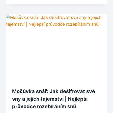
Močůvka snář: Jak dešifrovat své
sny a jejich tajemství | Nejlepší
průvodce rozebíráním snů