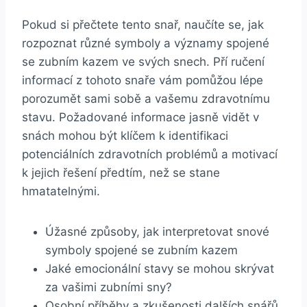
Pokud si přečtete tento​ snař, naučíte‍ se, jak
rozpoznat různé symboly a významy spojené
se zubním kazem ve svých snech. Pří​ ručení
informací‍ z tohoto snaře vám pomůžou⁢ lépe
porozumět sami sobě ⁤a vašemu zdravotnímu
stavu.⁤ Požadované informace jasně⁢ vidět v
snách ⁤mohou‍ být klíčem k ‍identifikaci
potenciálních⁣ zdravotních problémů a motivací
k jejich⁤ řešení předtím, než se stane
hmatatelnými.
Úžasné způsoby, jak interpretovat snové
symboly spojené⁣ se zubním kazem
Jaké⁢ emocionální stavy se mohou ‌skrývat
za ⁣vašimi zubními sny?
Osobní příběhy a zkušenosti​ dalších snářů