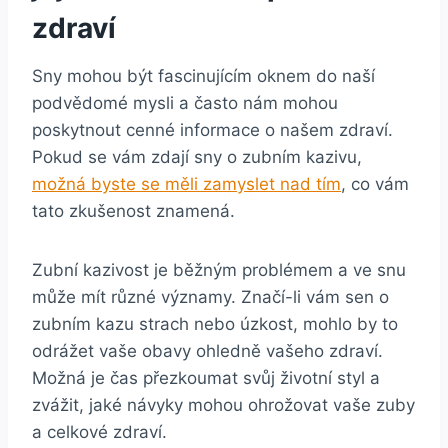
zdraví
Sny mohou být fascinujícím ⁢oknem do‌ naší
podvědomé⁣ mysli⁢ a často nám⁢ mohou
poskytnout ⁣cenné​ informace ‌o našem zdraví.
Pokud se vám zdají sny o zubním kazivu,
možná ⁢byste ⁣se měli zamyslet nad tím
, co vám
tato ⁢zkušenost znamená. ⁤
Zubní kazivost​ je běžným problémem a⁢ ve snu⁢
může mít různé významy.⁢ Značí-li vám sen o
zubním ⁢kazu ⁣strach nebo úzkost, mohlo⁣ by to
odrážet vaše obavy ohledně vašeho zdraví.‍
Možná ⁤je čas ⁢přezkoumat svůj životní styl a
zvážit, jaké návyky ⁤mohou ohrožovat vaše zuby
a celkové zdraví.