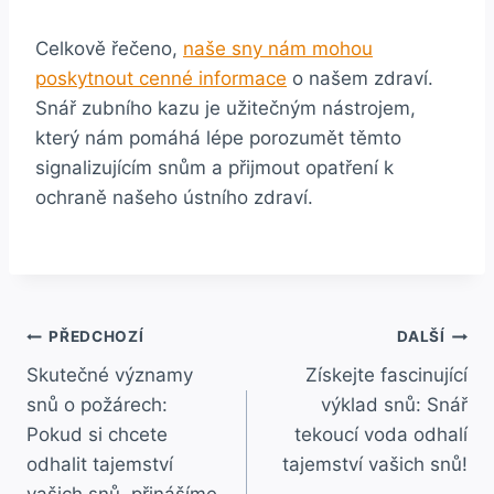
Celkově řečeno,‌
naše ⁢sny nám mohou
poskytnout cenné informace
o našem zdraví. ​
Snář‌ zubního kazu ​je ‌užitečným nástrojem,
který‍ nám pomáhá lépe⁤ porozumět ⁤těmto ​
signalizujícím snům a⁢ přijmout opatření k‌
ochraně našeho ústního zdraví.‍
Navigace
PŘEDCHOZÍ
DALŠÍ
Skutečné významy
Získejte fascinující
pro
snů o požárech:
výklad snů: Snář
příspěvek
Pokud si chcete
tekoucí voda odhalí
odhalit tajemství
tajemství vašich snů!
vašich snů, přinášíme