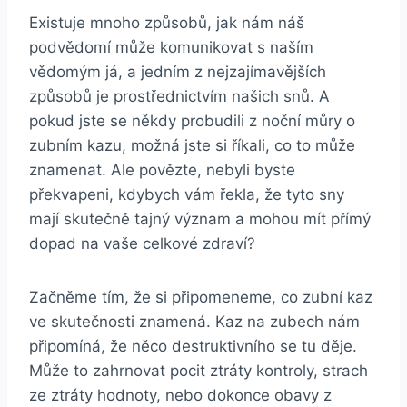
Existuje mnoho způsobů, jak nám náš
podvědomí⁢ může komunikovat‍ s ‍naším⁣
vědomým‍ já, a jedním ⁢z nejzajímavějších⁤
způsobů je prostřednictvím našich snů. A
pokud jste se⁣ někdy⁣ probudili z noční můry o
zubním kazu, ‌možná jste ⁣si říkali, co⁢ to‌ může⁣
znamenat.⁤ Ale povězte, nebyli ⁤byste
překvapeni, kdybych vám řekla, že tyto sny
mají skutečně tajný význam‌ a‌ mohou mít přímý
dopad na vaše ‌celkové zdraví?
Začněme‍ tím, že si připomeneme, co zubní kaz
‍ve ⁢skutečnosti znamená. ⁢Kaz⁣ na ⁢zubech ⁣nám
připomíná, že něco destruktivního se tu děje.​
Může to zahrnovat pocit ztráty ⁢kontroly, strach
ze ztráty⁢ hodnoty, nebo dokonce obavy ‍z