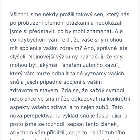
Všichni jsme někdy prožili takový⁢ sen, který ⁢nás
po probuzení přemohl⁣ otázkami ​a ⁢nedokázali
jsme si​ představit,⁤ co by mohl znamenat. Ale⁢
co kdybychom vám​ řekli, že vaše sny mohou
mít spojení s vaším ⁣zdravím? Ano,⁣ správně jste
slyšeli! Nejnovější výzkumy naznačují, že ‌sny
mohou ‌být jakýmsi ⁣ "snářem zubního kazu",
který‍ vám může⁢ odhalit tajné významy vašich‍
snů⁣ a jejich případné spojení ​s ‌vaším
zdravotním ⁤stavem. Zdá se, že každý symbol ​
nebo akce⁢ ve snu může odkazovat na konkrétní
aspekty vašeho zdraví, a to nejen zubů.⁢ Tato
nová perspektiva ⁤na výklad snů ​je fascinující, ‍a
proto jsme se rozhodli sepsat tento ⁤článek,
abychom ‌vám přiblížili, co ⁣je to ​ "snář zubního