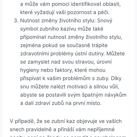
a může ‍vám pomoci identifikovat oblasti,
které ‌vyžadují vaši pozornost a péči.
Nutnost změny životního stylu: Snový
symbol zubního kazivu může ​také
připomínat nutnost změny životního stylu,⁤
zejména pokud se ​současně trápite
‌zdravotními problémy ‍ústní dutiny. Můžete​
se zamyslet nad svou stravou, úrovní
hygieny ​nebo faktory,‌ které mohou
přispívat k vašim problémům s zuby. Díky
snu můžete nalézt‍ motivaci a silnou‍ vůli, ​
abyste ‍se postavili svým ‌špatným návykům⁣
a‌ dali zdraví‍ zubů na ​první místo.
V případě, že se zubní kaz objevuje ve⁢ vašich
snech pravidelně a přináší vám nepříjemné