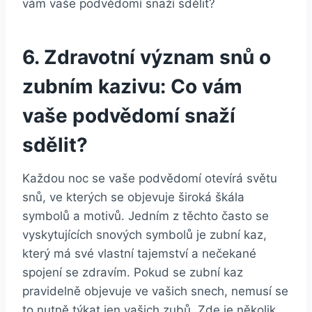
6. Zdravotní ⁤význam snů o
⁤zubním kazivu: ⁤Co‍ vám
vaše⁢ podvědomí ⁢snaží​
sdělit?
Každou noc​ se vaše⁢ podvědomí otevírá světu
snů, ve kterých se objevuje‍ široká škála
symbolů a motivů. ⁣Jedním z‍ těchto často se
vyskytujících snových⁢ symbolů je zubní‌ kaz,
který má své⁢ vlastní tajemství a nečekané ​
spojení se zdravím. Pokud se zubní‌ kaz​
pravidelně objevuje ve ‌vašich ⁣snech, nemusí se
to nutně týkat jen ​vašich zubů. Zde je několik