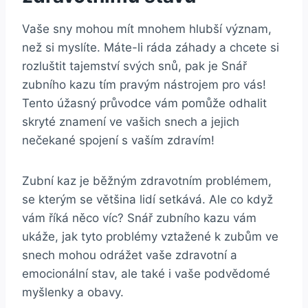
Vaše⁣ sny mohou ⁢mít⁣ mnohem hlubší význam,
než si myslíte. Máte-li ráda záhady a chcete si
⁤rozluštit tajemství ​svých snů, ⁤pak⁣ je ⁢Snář
zubního‍ kazu tím pravým nástrojem pro vás!
Tento úžasný průvodce⁣ vám pomůže odhalit
skryté znamení ‌ve vašich snech a jejich
nečekané ​spojení ⁣s vaším​ zdravím!
Zubní‍ kaz je běžným‌ zdravotním problémem,
se kterým se většina ⁢lidí setkává. ⁢Ale co‍ když
vám ⁤říká⁢ něco víc? Snář zubního ‌kazu ‍vám
ukáže, jak tyto problémy vztažené k​ zubům ve
snech mohou odrážet vaše zdravotní a
emocionální ​stav, ale také i vaše podvědomé
myšlenky a obavy.