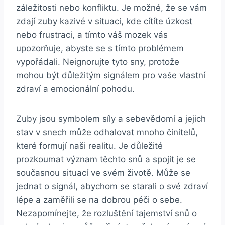
záležitosti‍ nebo konfliktu. ‌Je⁣ možné, že se ⁣vám
zdají zuby kazivé v‌ situaci, kde cítíte ​úzkost
nebo ​frustraci,‌ a tímto váš mozek vás
upozorňuje, abyste se s tímto‍ problémem
vypořádali. Neignorujte tyto sny, protože
mohou být důležitým signálem pro vaše ⁣vlastní
zdraví a emocionální​ pohodu.
Zuby jsou ⁣symbolem ​síly a ⁣sebevědomí a ‌jejich
stav v snech⁢ může odhalovat mnoho ⁤činitelů,
které‌ formují naši realitu. Je důležité
prozkoumat význam těchto snů a spojit je se
současnou situací ve svém životě.⁣ Může​ se
jednat‍ o signál,‌ abychom se starali o​ své zdraví
lépe a zaměřili ⁣se na dobrou péči‌ o sebe.
Nezapomínejte, že ​rozluštění tajemství⁢ snů⁣ o