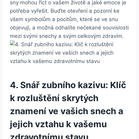
sny​ mohou říct o vašem ​životě‍ a ⁤jaké emoce je
potřeba vyřešit. Buďte ‌otevření a pozorní ke
všem‍ symbolům a⁤ pocitům, ⁤které ​se ⁤ve ⁣snu
objevují, a možná odhalíte⁢ nečekané ​souvislosti
‌mezi svými snechy a svým ‍celkovým zdravím.
4. Snář zubního kazivu: ⁢Klíč⁣
k rozluštění skrytých
znamení ve vašich snech a​
jejich vztahu ⁣k vašemu
zdravotnímu stavu