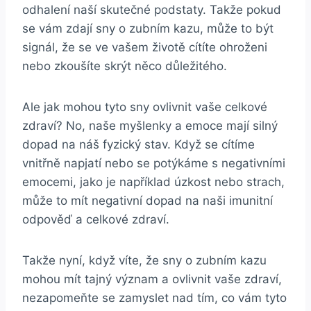
odhalení ⁢naší skutečné podstaty. ​Takže pokud⁤
se vám⁤ zdají sny ‌o zubním kazu, ⁢může ⁣to ⁣být
signál, že se ve vašem životě ‌cítíte ohroženi
nebo zkoušíte skrýt‍ něco důležitého.
Ale jak mohou tyto sny ovlivnit vaše ⁢celkové
‍zdraví? No, naše myšlenky a emoce mají ⁢silný‍
dopad na náš fyzický ⁤stav. ​Když se cítíme
vnitřně​ napjatí nebo⁤ se ⁣potýkáme s negativními
emocemi, jako je například úzkost nebo ​strach,
může to mít negativní dopad na naši​ imunitní
odpověď a celkové ‍zdraví.
Takže nyní, když‌ víte, že ⁤sny o zubním ‌kazu
mohou ​mít tajný význam a ovlivnit vaše​ zdraví, ​
nezapomeňte se ⁣zamyslet‌ nad ‌tím, co ‌vám tyto