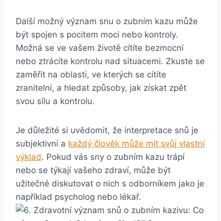
Další možný význam⁤ snu o⁢ zubním kazu ⁢může
být​ spojen s pocitem moci⁢ nebo kontroly.
Možná se‌ ve ⁢vašem ‌životě⁣ cítíte bezmocní
nebo ztrácíte kontrolu nad situacemi. Zkuste‍ se
zaměřit na​ oblasti, ve kterých se cítíte
‍zranitelní, a hledat způsoby, jak získat ‌zpět‍
svou sílu a kontrolu. ‍
Je důležité si uvědomit, že interpretace snů je
subjektivní​ a
každý člověk ‌může mít‌ svůj vlastní
výklad
. Pokud vás sny o zubním ‌kazu trápí
nebo⁢ se týkají vašeho zdraví, může ⁤být
užitečné diskutovat o nich s odborníkem⁢ jako je
‍například psycholog nebo⁤ lékař.