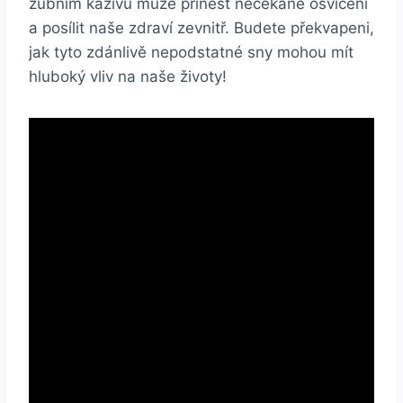
⁤zubním kazivu může‌ přinést​ nečekané osvícení
a posílit naše zdraví zevnitř. Budete⁣ překvapeni,
jak tyto zdánlivě nepodstatné sny mohou mít
⁢hluboký ‍vliv na naše ⁣životy!