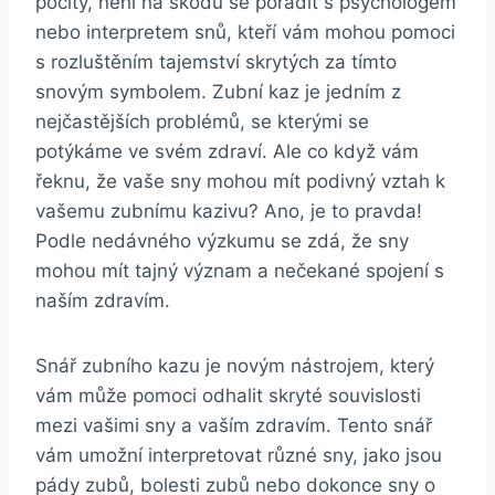
pocity, není na škodu se poradit s‌ psychologem
nebo‌ interpretem snů, kteří ‌vám mohou pomoci⁣
s rozluštěním tajemství skrytých za tímto
snovým symbolem. Zubní ⁢kaz je jedním z​
nejčastějších problémů,⁢ se⁤ kterými​ se
potýkáme ve ⁤svém‍ zdraví. ⁣Ale co když ‌vám
řeknu,⁢ že vaše ​sny mohou mít​ podivný vztah k
vašemu zubnímu⁢ kazivu? Ano,⁣ je to pravda!
Podle⁣ nedávného ⁢výzkumu‌ se ‍zdá,⁢ že ⁣sny
mohou mít tajný význam ​a nečekané ‌spojení s
⁤naším zdravím.
Snář zubního kazu je novým nástrojem, který
vám může pomoci odhalit‌ skryté⁢ souvislosti
mezi vašimi sny a vaším zdravím. Tento⁢ snář
vám umožní interpretovat různé sny, ​jako⁣ jsou
pády ‌zubů, bolesti⁢ zubů nebo dokonce sny o