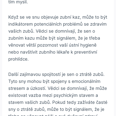
tím myslí.
Když se ve snu objevuje zubní kaz, může ‌to ‌být
indikátorem potenciálních problémů⁢ se‌ zdravím
vašich ‌zubů. Vědci se domnívají, že sen ​o
zubním kazu může být signálem, ⁤že je třeba
věnovat větší pozornost vaší ústní hygieně
nebo navštívit zubního ⁣lékaře k ‌preventivní
prohlídce.
Další zajímavou ⁤spojitostí je sen o ztrátě ​zubů.
‍Tyto sny mohou být spojeny ​s emocionálním⁣
stresem⁢ a úzkostí. Vědci ⁣se ⁣domnívají, že může
existovat vazba mezi psychickým stavem a⁢
stavem ​vašich zubů.​ Pokud tedy zažíváte časté
sny o ztrátě zubů, může to ⁢být signálem, že⁢ je