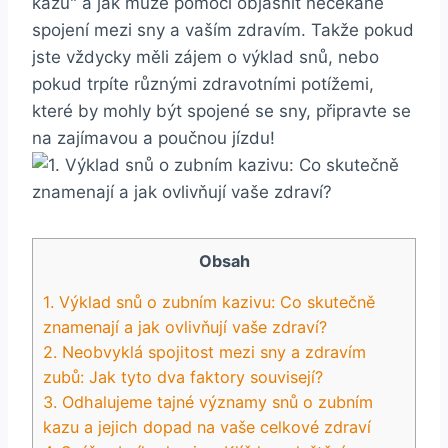
⁣kazu" a⁤ jak může pomoci objasnit nečekané
spojení mezi sny ‌a vaším zdravím.⁣ Takže pokud
jste vždycky měli zájem o výklad snů, nebo
pokud trpíte různými zdravotními potížemi,
které by ⁤mohly být‌ spojené se sny, připravte se
na zajímavou a​ poučnou jízdu!
Obsah
1. Výklad⁣ snů o zubním kazivu: Co skutečně
znamenají a jak ovlivňují ⁢vaše ‌zdraví?
2. ​Neobvyklá spojitost mezi sny a zdravím
zubů: Jak tyto ⁤dva faktory souvisejí?
3.⁤ Odhalujeme tajné ⁤významy snů o zubním
kazu⁢ a​ jejich dopad na⁢ vaše celkové‌ zdraví