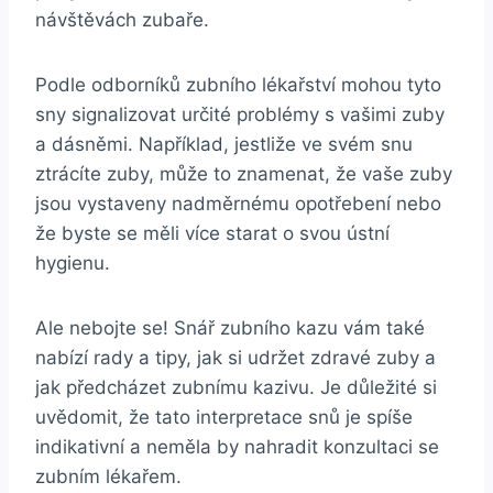
návštěvách⁢ zubaře.
Podle odborníků zubního lékařství mohou tyto
sny signalizovat určité problémy s vašimi‌ zuby
a dásněmi.⁣ Například, jestliže​ ve‌ svém snu
ztrácíte zuby, může to znamenat, že vaše zuby
jsou vystaveny nadměrnému opotřebení nebo
že byste se měli ⁢více ‌starat o svou ústní
‍hygienu.
Ale ⁣nebojte ‌se! ‌Snář zubního ‌kazu ⁢vám také​
nabízí rady a tipy, jak si udržet zdravé zuby ⁤a​
jak předcházet zubnímu kazivu. ⁣Je důležité si
uvědomit, že tato interpretace ⁤snů je spíše
⁢indikativní​ a neměla by‍ nahradit⁣ konzultaci‌ se
zubním lékařem.