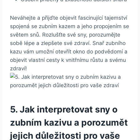
Neváhejte a přijďte objevit fascinující tajemství
spojená ​se zubním kazem‍ a⁤ jeho propojením se
světem snů. Rozlušťte své sny, porozumějte
sobě lépe a zlepšete‌ své zdraví. Snař ​zubního⁣
kazu vám⁣ umožní ⁣otevřít okno do podvědomí a
objevit vlastní cesty ‍k ‍vnitřnímu růstu a svému
zdraví!
5. Jak ​interpretovat ‌sny‍ o
zubním kazivu a porozumět⁣
jejich důležitosti pro ‍vaše⁣