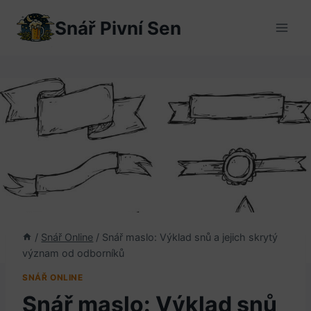
Přeskočit
Snář Pivní Sen
na
obsah
/
Snář Online
/
Snář maslo: Výklad snů a jejich skrytý
význam od odborníků
SNÁŘ ONLINE
Snář maslo: Výklad snů