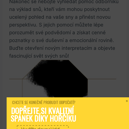
Nakonec se nebojte vyhledat pomoc odborníků
na ‍výklad snů, kteří⁣ vám ​mohou poskytnout
ucelený pohled ⁢na vaše ⁤sny a přinést novou
perspektivu. S⁣ jejich pomocí můžete lépe​
porozumět své podvědomí a získat cenné⁣
poznatky o své duševní a emocionální rovině.
Buďte⁣ otevření ‍novým interpretacím a objevte
fascinující svět svých snů!
CHCETE SE KONEČNĚ PROBUDIT ODPOČATÍ?
DOPŘEJTE SI KVALITNÍ 
SPÁNEK DÍKY HOŘČÍKU