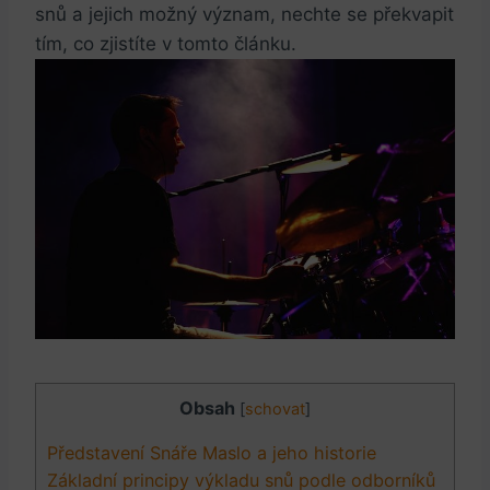
snů ⁤a jejich možný význam, nechte​ se ​překvapit⁣
tím, co zjistíte v tomto‍ článku.
Obsah
[
schovat
]
Představení Snáře Maslo a jeho ⁣historie
Základní principy výkladu snů podle ⁢odborníků