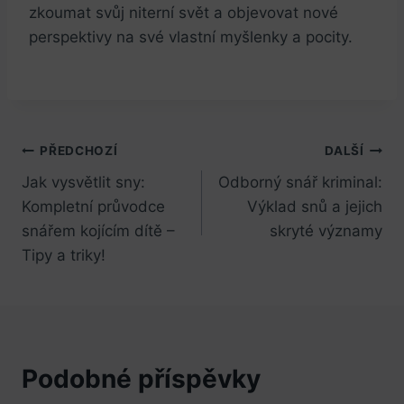
zkoumat svůj ‌niterní svět a objevovat nové
perspektivy na své vlastní ‌myšlenky a‌ pocity.
Navigace
PŘEDCHOZÍ
DALŠÍ
Jak vysvětlit sny:
Odborný snář kriminal:
pro
Kompletní průvodce
Výklad snů a jejich
příspěvek
snářem kojícím dítě –
skryté významy
Tipy a triky!
Podobné příspěvky