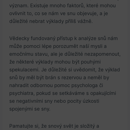
význam. ‌Existuje mnoho⁣ faktorů, které mohou
ovlivnit to, co se nám ve⁣ snu ⁣objevuje, a je
důležité nebrat⁢ výklady příliš vážně.
Vědecky fundovaný přístup k⁤ analýze snů nám⁤
může pomoci lépe porozumět naší mysli a
emočnímu stavu,⁣ ale je důležité nezapomenout,
že některé výklady mohou být pouhými
spekulacemi.⁣ Je důležité si⁤ uvědomit, že výklad
snů by měl být⁤ brán s rezervou a neměl by
nahradit ⁤odbornou pomoc psychologa⁢ či
⁢psychiatra, pokud se setkáváme s opakujícími
se negativními‍ sny‌ nebo ‍pocity úzkosti
spojenými se sny.
Pamatujte si, že snový svět je složitý a