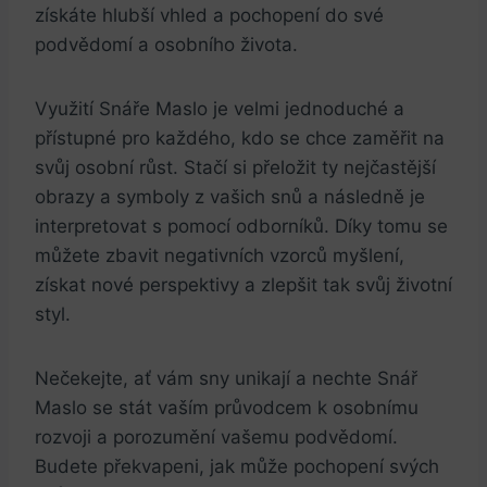
získáte hlubší vhled a pochopení do své
podvědomí⁤ a⁤ osobního ⁤života.
Využití Snáře ⁣Maslo⁤ je ⁣velmi jednoduché a
přístupné ‌pro každého, ⁢kdo se chce zaměřit na
svůj osobní růst. Stačí si přeložit ty nejčastější
⁢obrazy a symboly z ⁤vašich snů⁢ a následně je​
interpretovat s pomocí odborníků.‍ Díky tomu se
můžete zbavit negativních‍ vzorců myšlení,
získat nové perspektivy⁣ a zlepšit ⁢tak svůj životní
styl.
Nečekejte, ‌ať ⁢vám sny unikají a ⁤nechte Snář⁤
Maslo se stát vaším průvodcem k ‍osobnímu
rozvoji ‌a ‍porozumění vašemu⁤ podvědomí.
Budete překvapeni, jak může pochopení ⁢svých⁤