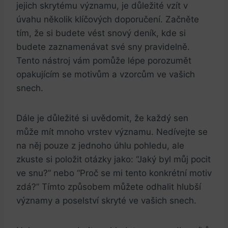
jejich skrytému‍ významu, je důležité vzít⁢ v
úvahu ⁢několik klíčových doporučení. Začněte
tím,​ že si ‌budete⁢ vést snový deník, kde si⁤
budete zaznamenávat ​své sny pravidelně. ​
Tento nástroj vám ‌pomůže lépe porozumět
opakujícím se motivům a vzorcům ve vašich
snech.
Dále je důležité si uvědomit, že​ každý sen‌
může⁢ mít mnoho‍ vrstev významu. Nedívejte se
na něj pouze z jednoho úhlu pohledu, ale
zkuste si ​položit otázky jako: “Jaký byl můj pocit
ve ⁣snu?” nebo “Proč ⁤se‍ mi tento​ konkrétní motiv
zdá?” ⁣Tímto ‍způsobem můžete odhalit hlubší⁤
významy ⁤a poselství skryté ve‌ vašich snech.