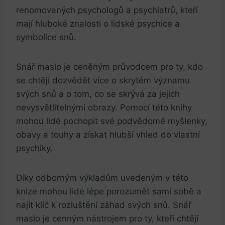
renomovaných psychologů a‌ psychiatrů, kteří
mají‌ hluboké znalosti o lidské psychice a
symbolice snů.
Snář maslo je ceněným průvodcem⁣ pro ty, kdo
se chtějí dozvědět více o skrytém významu
svých ‌snů a ⁢o tom, co ‌se ‌skrývá za jejich
nevysvětlitelnými obrazy. ⁤Pomocí‌ této knihy
mohou lidé pochopit své podvědomé myšlenky,
obavy‍ a touhy a získat⁣ hlubší ⁤vhled do vlastní
psychiky.
Díky odborným výkladům uvedeným v této‌
knize mohou lidé lépe porozumět sami sobě a
‌najít klíč‌ k rozluštění⁢ záhad ​svých snů. Snář⁢
maslo je cenným nástrojem pro ⁤ty, ​kteří ⁢chtějí