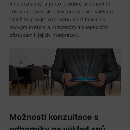
mnohoznačný, a‍ proto je dobré si⁣ ponechat
zdravou dávku skepticismu při jejich ⁢výkladu.
⁤Důležité je najít rovnováhu mezi fascinací
snovým světem a ⁤rozumným a skeptickým
přístupem k jejich interpretaci.
Možnosti ‍konzultace s
odborníky​ na výklad snů