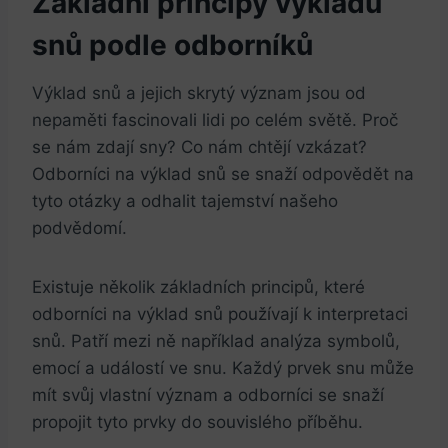
Základní principy výkladu
snů podle ⁢odborníků
Výklad snů a jejich ‌skrytý význam‌ jsou od
nepaměti fascinovali ​lidi po celém světě. ⁤Proč​
se nám ‌zdají sny?⁣ Co nám ​chtějí ⁤vzkázat?
Odborníci ‌na výklad snů⁤ se‌ snaží odpovědět na
tyto otázky a odhalit ⁢tajemství našeho
⁤podvědomí.
Existuje několik základních‌ principů, které
odborníci na výklad snů používají ‌k ⁢interpretaci
snů. Patří mezi ně například analýza symbolů,
emocí a událostí ‌ve snu. Každý prvek snu ⁣může
mít svůj vlastní význam ‍a ‌odborníci ​se snaží
propojit tyto prvky do souvislého ⁤příběhu.