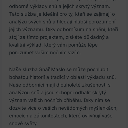
odborné výklady snů ⁤a‍ jejich skrytý význam.
Tato​ služba je ⁣ideální ⁤pro ty, kteří se⁤ zajímají o
analýzu ⁢svých snů a ⁣hledají ⁢hlubší porozumění
jejich významu. ⁤Díky odborníkům na snění, kteří
stojí ⁤za tímto ‍projektem, získáte důkladný a
kvalitní⁤ výklad, který vám pomůže‍ lépe
porozumět vašim nočním vizím.
Naše služba⁢ Snář Maslo se může pochlubit
bohatou ‍historií a tradicí v oblasti výkladu snů. ​
Naše odborníci mají dlouholeté⁢ zkušenosti s
analýzou snů a jsou schopni odhalit skrytý
význam vašich nočních⁢ příběhů. Díky nim se
dozvíte více o ​vašich nevědomých myšlenkách,
emocích a zákonitostech, ⁢které ovlivňují vaše
snové světy.