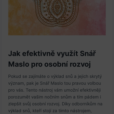
Jak⁣ efektivně využít Snář
Maslo pro ​osobní rozvoj
Pokud se zajímáte o výklad snů a jejich skrytý
význam, pak je Snář⁢ Maslo tou ⁤pravou volbou⁣
pro⁤ vás. ⁣Tento ‌nástroj vám umožní efektivněji
porozumět vašim nočním snům a tím pádem⁤ i
zlepšit ⁣svůj osobní rozvoj. Díky ⁢odborníkům na
výklad snů, kteří stojí za tímto nástrojem,