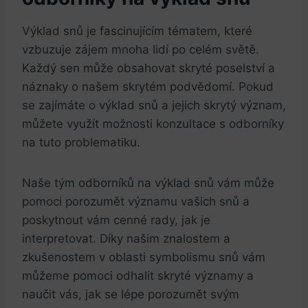
Výklad snů je ‌fascinujícím tématem, které
vzbuzuje zájem mnoha lidí⁢ po celém světě.
Každý ⁢sen může obsahovat‌ skryté poselství​ a
náznaky o našem skrytém ​podvědomí. Pokud
se zajímáte o‌ výklad snů a jejich skrytý význam,
můžete využít možnosti konzultace s odborníky
na ‍tuto problematiku.
Naše⁢ tým odborníků na výklad⁢ snů ‍vám může
pomoci‌ porozumět významu vašich snů​ a
poskytnout vám cenné rady, jak‍ je
interpretovat. Díky ‌našim znalostem a
zkušenostem v oblasti symbolismu snů ⁣vám
‌můžeme pomoci odhalit skryté⁣ významy ​a
naučit ‍vás, jak se ‍lépe‌ porozumět svým