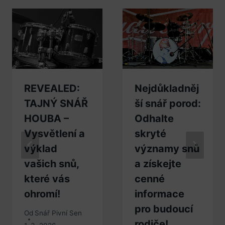
REVEALED:
Nejdůkladněj
TAJNÝ SNÁŘ
ší snář porod:
HOUBA –
Odhalte
Vysvětlení a
skryté
výklad
významy snů
vašich snů,
a získejte
které vás
cenné
ohromí!
informace
pro budoucí
Od
Snář Pivní Sen
rodiče!