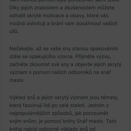
Díky jejich znalostem ​a zkušenostem můžete
odhalit⁤ skryté motivace a obavy, které vás
možná ovlivňují a ‍brání‍ vám dosáhnout vašich ​
cílů.
Nečekejte, až se vaše sny stanou opakováním
stále⁣ se opakujícího vzorce. Přijměte⁤ výzvu,⁤
začněte‌ zkoumat své⁤ sny a objevte jejich skrytý
význam s pomocí našich odborníků na snář
maslo.
​Výklad snů a ‍jejich skrytý význam jsou​ tématy,
která fascinují‌ lidi po celá staletí.⁢ Jedním z
nejpopulárnějších způsobů, jak porozumět
svým snům,​ je pomocí knihy Snář maslo.‌ Tato
kniha nabízí ⁤odborné ‍výklady snů od