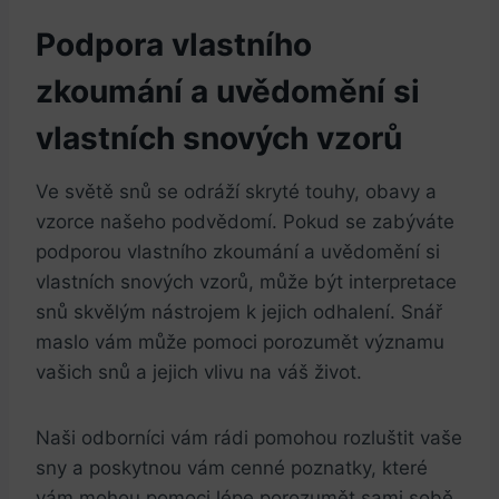
Podpora vlastního
zkoumání a uvědomění si
vlastních snových vzorů
Ve světě snů se odráží skryté touhy, obavy a
‍vzorce našeho ⁣podvědomí. ‌Pokud se zabýváte
podporou vlastního zkoumání ‍a uvědomění si
vlastních snových vzorů, může být interpretace
snů skvělým nástrojem k ⁤jejich odhalení. ⁢Snář
⁣maslo vám může pomoci‍ porozumět ‍významu
vašich snů a jejich ⁣vlivu na váš život.
Naši odborníci⁢ vám ​rádi ‍pomohou ⁢rozluštit vaše
sny a poskytnou vám cenné poznatky, které‌
vám mohou pomoci lépe porozumět sami sobě.