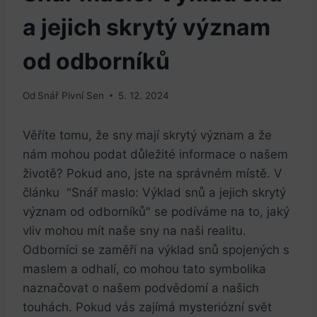
a jejich skrytý význam
od odborníků
Od
Snář Pivní Sen
5. 12. 2024
Věříte tomu, že sny mají skrytý ‌význam a ⁢že
nám ‍mohou ⁤podat důležité informace o našem
životě? ⁢Pokud ano, jste na správném místě. V
článku ​ "Snář maslo: Výklad snů a ‍jejich skrytý
význam od odborníků" ⁢se⁣ podíváme ⁤na to, ⁣jaký
vliv​ mohou ⁣mít ​naše sny na naši ⁣realitu.‍
Odborníci se zaměří na výklad snů spojených s
maslem ‌a ‍odhalí, ‌co mohou tato symbolika
naznačovat o našem podvědomí a našich
touhách.⁣ Pokud vás zajímá mysteriózní svět