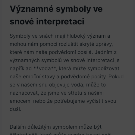
Významné symboly ve
snové interpretaci
Symboly ve snách mají hluboký význam a
mohou nám pomoci rozluštit skryté⁢ zprávy,
které nám ⁢naše ‍podvědomí posílá. Jedním‌ z
významných symbolů‌ ve snové interpretaci⁢ je
například ⁤**voda**, která může symbolizovat
naše emoční⁣ stavy a podvědomé pocity. Pokud
se v​ našem snu objevuje voda, může to
naznačovat, ‍že ‍jsme ve střetu s našimi
⁢emocemi nebo že potřebujeme vyčistit svou
duši.
Dalším důležitým symbolem může být
**letadlo**, které může symbolizovat naši