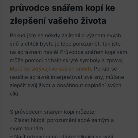
průvodce snářem kopí ke
zlepšení vašeho života
Pokud jste se někdy zajímali o význam svých
snů a chtěli byste je lépe porozumět, tak jste
na správném místě! Průvodce snářem kopí vám
může pomoci odhalit skryté symboly a zprávy,
které se skrývají ve vašich snech
. Pokud se
naučíte správně interpretovat své sny, můžete
zlepšit svůj život a dosáhnout naplnění svých
cílů.
S průvodcem snářem kopí můžete:
– Získat hlubší porozumění sobě samým a
svým touhám
– Najít odpovědi na otázky týkající se vaší