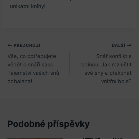
unikátní knihy!
Navigace
PŘEDCHOZÍ
DALŠÍ
Vše, co potřebujete
Snář konflikt s
pro
vědět o snáři sako:
rodinou: Jak rozluštit
příspěvek
Tajemství vašich snů
své sny a překonat
odhalena!
vnitřní boje?
Podobné příspěvky