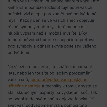
tu pro vás ultimátní průvodce snářem kopí! Tato
kniha vám pomůže rozluštit tajemství vašich
nočních vizí a lépe porozumět své podvědomé
mysli. Každý den se ve vašich snech objevují
různé symboly a obrazy, které mohou mít
hlubší význam než si možná myslíte. Díky
tomuto průvodci budete schopni interpretovat
tyto symboly a odhalit skryté poselství vašeho
podvědomí.
Nezáleží na tom, zda jste snářením nadšení
léta, nebo jen toužíte po lepším porozumění
vašich snů,
tento průvodce vám poskytne
užitečné nástroje
a techniky k tomu, abyste se
stali skutečnými experty na vykládání snů. Tak
se ponořte do světa snů a objevte fascinující
svět vaší podvědomé mysli s pomocí této