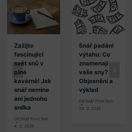
Zažijte
Snář padání
fascinující
výtahu: Co
svět snů v
znamenají
plné
vaše sny?
kavárně! Jak
Objasnění a
snář nemine
výklad
ani jednoho
Od
Snář Pivní Sen
snílka
23. 3. 2025
Od
Snář Pivní Sen
4. 3. 2026