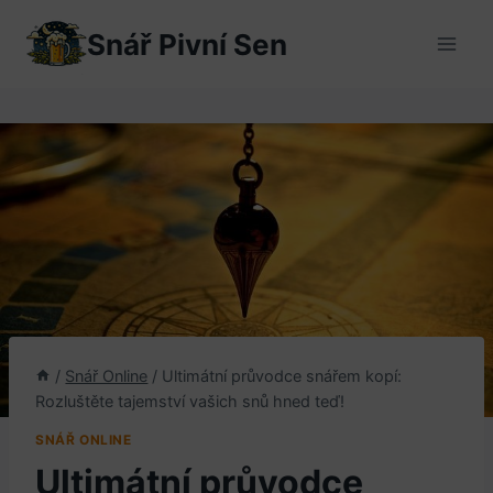
Přeskočit
Snář Pivní Sen
na
obsah
/
Snář Online
/
Ultimátní průvodce snářem kopí:
Rozluštěte tajemství vašich snů hned teď!
SNÁŘ ONLINE
Ultimátní průvodce