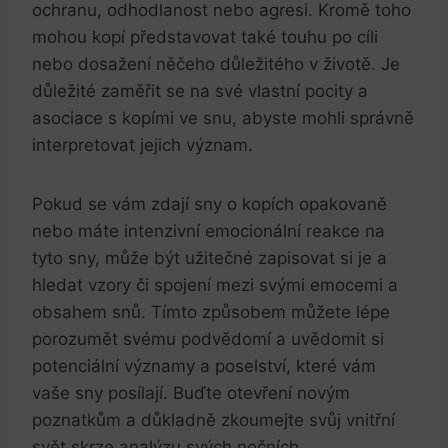
ochranu, odhodlanost nebo agresi. Kromě toho
mohou kopí představovat také touhu po cíli
nebo dosažení něčeho důležitého v životě. Je
důležité zaměřit se na své vlastní pocity a
asociace s kopími ve snu, abyste mohli správně
interpretovat jejich význam.
Pokud se vám zdají sny o kopích opakovaně
nebo máte intenzivní emocionální reakce na
tyto sny, může být užitečné zapisovat si je a
hledat vzory či spojení mezi svými emocemi a
obsahem snů. Tímto způsobem můžete lépe
porozumět svému podvědomí a uvědomit si
potenciální významy a poselství, které vám
vaše sny posílají. Buďte otevření novým
poznatkům a důkladně zkoumejte svůj vnitřní
svět skrze analýzu svých nočních