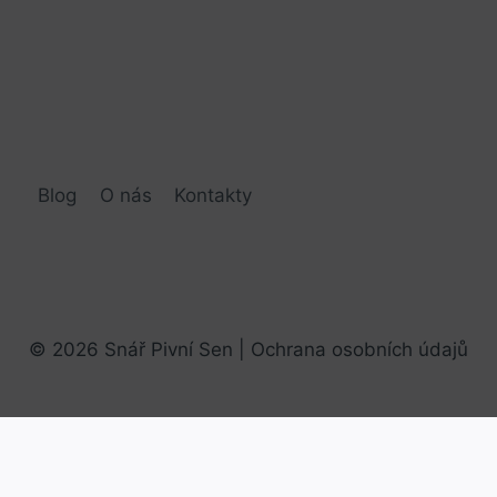
Blog
O nás
Kontakty
© 2026 Snář Pivní Sen |
Ochrana osobních údajů
AI Editorial Policy