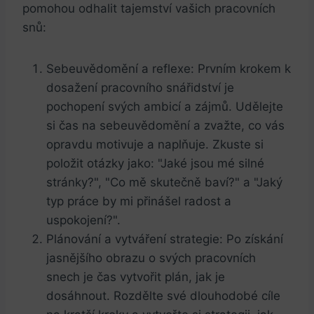
pomohou odhalit⁢ tajemství vašich pracovních
⁣snů:
Sebeuvědomění a reflexe: Prvním krokem k
dosažení pracovního snářidství je
pochopení svých ambicí‍ a zájmů. Udělejte
si čas na‍ sebeuvědomění a zvažte, co vás
opravdu motivuje a naplňuje. Zkuste si
položit otázky jako: "Jaké jsou mé silné
stránky?", "Co mě skutečně baví?" ⁣a "Jaký
typ práce by mi přinášel radost ​a
uspokojení?".
Plánování a vytváření strategie: Po získání
jasnějšího obrazu o svých pracovních
snech je čas vytvořit plán, jak je
dosáhnout.⁣ Rozdělte své dlouhodobé ‌cíle