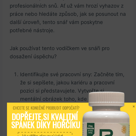
profesionálních snů. Ať už vám hrozí vyhazov z
práce ⁢nebo hledáte způsob, jak se posunout na
další úroveň, tento snář vám poskytne
potřebné nástroje.
Jak používat tento vodíčkem⁢ ve snáři pro
dosažení úspěchu?
Identifikujte ​své pracovní sny: ‍Začněte tím,
že si ​sepíšete, jakou kariéru a pracovní
‍pozici si představujete. Vytvořte si
mentální obrázek toho, kde chcete ‍být.
Stanovte si cíle: ‌Rozdělte své sny na malé,
CHCETE SE KONEČNĚ PROBUDIT ODPOČATÍ?
DOPŘEJTE SI KVALITNÍ 
dosažitelné cíle. Tím si zajistíte, že budete
SPÁNEK DÍKY HOŘČÍKU
schopni postupovat k nim krok za krokem.
Vybudujte svůj pracovní plán:‌ Vytvořte ​si