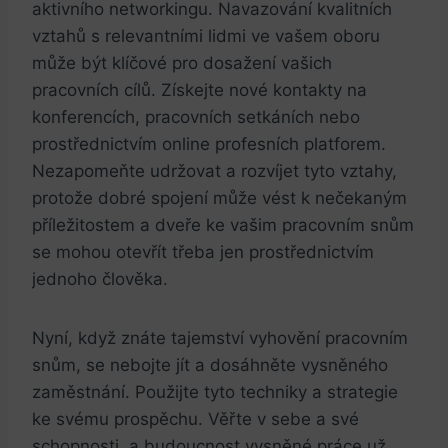
aktivního⁣ networkingu. Navazování kvalitních
vztahů s relevantními lidmi ve vašem oboru
může být klíčové ⁣pro dosažení vašich
pracovních cílů.​ Získejte ‍nové kontakty na
konferencích, pracovních setkáních nebo
prostřednictvím online profesních platforem.
⁢Nezapomeňte udržovat a rozvíjet tyto vztahy,‍
protože dobré spojení může vést⁣ k nečekaným
příležitostem a dveře ke vašim pracovním snům
se mohou otevřít třeba ⁤jen prostřednictvím
jednoho člověka.
Nyní, když znáte⁣ tajemství ⁤vyhovění pracovním
snům, se nebojte⁣ jít a dosáhněte vysněného
zaměstnání. Použijte tyto techniky a strategie
⁣ke svému prospěchu. Věřte​ v sebe a⁣ své
schopnosti, a budoucnost vysněné ‌práce už