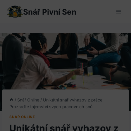
Přeskočit
Snář Pivní Sen
na
obsah
/
Snář Online
/
Unikátní snář vyhazov z práce:
Prozraďte tajemství svých pracovních snů!
SNÁŘ ONLINE
Unikátní snář vyhazov z