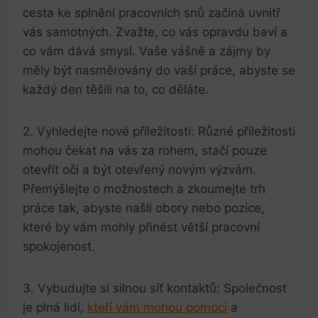
cesta ke splnění pracovních snů začíná uvnitř
vás samotných. Zvažte, co vás opravdu baví a‍
co vám dává smysl. Vaše vášně a zájmy by
měly být nasměrovány do⁣ vaší práce, abyste se⁣
každý⁣ den těšili na to, co děláte.
2. Vyhledejte nové příležitosti: Různé ​příležitosti​
mohou čekat na vás za rohem, stačí pouze
otevřít oči a být otevřený novým výzvám.
Přemýšlejte o možnostech a zkoumejte trh
práce⁢ tak, ⁣abyste našli obory ⁤nebo ‌pozice,
které by vám mohly přinést větší pracovní⁣
spokojenost.
3. Vybudujte si silnou síť kontaktů: Společnost
je plná lidí,
kteří⁤ vám mohou pomoci
a