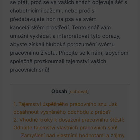
⁢se ptát, proč se ve vašich snách objevuje šéf s
chobotnicími pažemi, nebo proč si
představujete ​hon na psa ve svém
kancelářském prostředí. Tento snář vám
umožní vykládat a interpretovat ‍tyto obrazy,
abyste získali hluboké porozumění svému
pracovnímu životu. Připojte se k nám, abychom
společně prozkoumali tajemství vašich
pracovních snů!
Obsah
[
schovat
]
1. Tajemství úspěšného pracovního‌ snu: Jak
dosáhnout vysněného odchodu ​z práce?
2. Vhodné kroky⁢ k ​dosažení pracovního štěstí:
Odhalte tajemství vlastních pracovních snů!
Zamyšlení ⁣nad vlastními hodnotami ⁣a zájmy