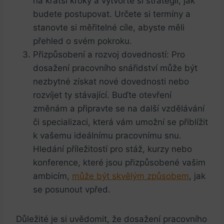
na kratší⁢ kroky​ a vytvořte si strategii, jak
budete postupovat. Určete si termíny a
stanovte si⁢ měřitelné cíle, abyste měli
přehled o svém pokroku.
Přizpůsobení a rozvoj dovedností: Pro
dosažení pracovního snářidství může být
nezbytné získat⁢ nové dovednosti nebo
rozvíjet ty stávající. Buďte ​otevření
změnám a připravte se⁢ na další vzdělávání
či​ specializaci, která vám umožní se ‌přiblížit
‌k vašemu ideálnímu pracovnímu ​snu.
Hledání příležitostí pro stáž, kurzy nebo
konference, které jsou přizpůsobené vašim
ambicím,
může být skvělým způsobem
, jak
se​ posunout vpřed.
Důležité je si uvědomit, že dosažení pracovního