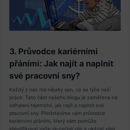
3. Průvodce kariérními‌
přáními: Jak najít a naplnit
své pracovní sny?
Každý z⁢ nás má nějaký sen, co ⁤se týče naší
práce. Tato část našeho blogu je zaměřena na
odhalení tajemství, jak najít ‍a naplnit své
pracovní sny. Představíme vám průvodce
kariérními přáními, který ‌vám pomůže
identifikovat vaše skutečné cíle a ukázat vám