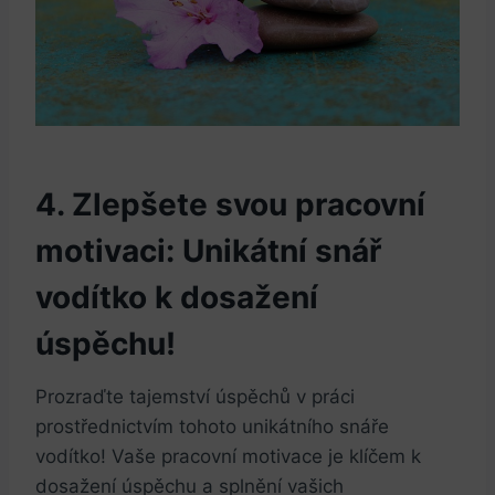
4. Zlepšete svou pracovní
motivaci: Unikátní snář
vodítko k dosažení
úspěchu!
Prozraďte tajemství úspěchů v práci
prostřednictvím tohoto unikátního snáře
vodítko! Vaše pracovní motivace je klíčem k
dosažení úspěchu a splnění ⁣vašich​