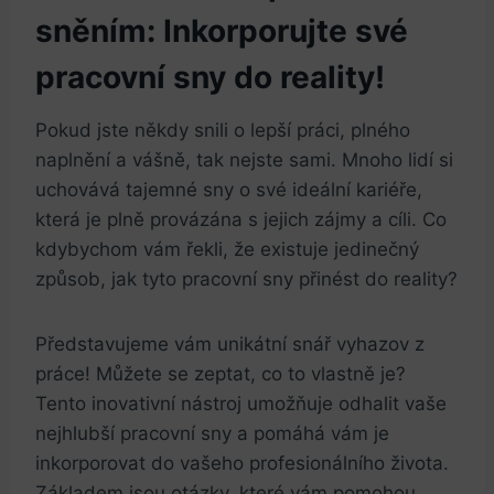
sněním: ⁢Inkorporujte své
pracovní ​sny do reality!
Pokud jste někdy snili o lepší práci, plného
naplnění a vášně,​ tak ‌nejste sami. Mnoho ​lidí si
uchovává tajemné sny o své ideální kariéře,
která ‍je plně provázána s jejich zájmy​ a ‍cíli. Co
kdybychom vám řekli, že existuje jedinečný‍
způsob, jak‍ tyto ⁢pracovní sny přinést do reality?
Představujeme vám unikátní snář vyhazov ⁤z
práce! Můžete​ se zeptat, co to vlastně je?
Tento inovativní nástroj umožňuje odhalit vaše
nejhlubší pracovní⁤ sny a pomáhá vám je
inkorporovat do vašeho profesionálního života.
Základem jsou otázky, které vám pomohou