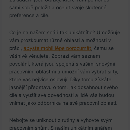
sami sobě položit a ocenit svoje skutečné
preference a⁢ cíle.
Co je na našem snáři tak unikátního? Umožňuje
vám prozkoumat různé oblasti a možnosti ​v
⁣práci,
abyste mohli lépe​ porozumět
, čemu ⁣se
vášnivě věnujete. Zobrazí vám seznam
povolání, která jsou‍ spojená s vašimi snovými
pracovními oblastmi a umožní vám vybrat si ty, ​
které vás nejvíce oslovují. Díky tomu získáte
jasnější představu o‌ tom, jak dosáhnout svého
cíle a využít své dovednosti a lidé vás budou
vnímat jako odborníka na své pracovní oblasti.
Nebojte se uniknout⁣ z rutiny a vyhovte svým
pracovním snům. S naším unikátním snářem