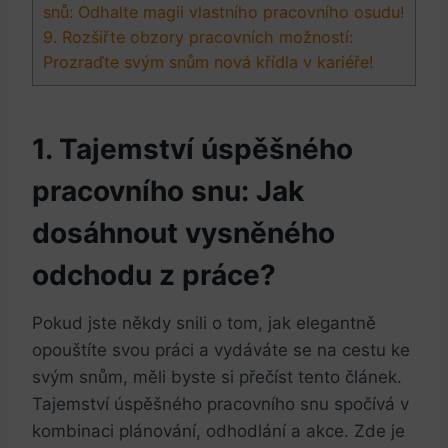
snů: Odhalte ⁤magii‍ vlastního pracovního osudu!
9. Rozšiřte obzory ‌pracovních možností:
Prozraďte svým snům nová křídla‍ v kariéře!
1. Tajemství úspěšného
pracovního‌ snu: Jak
dosáhnout vysněného
odchodu ​z práce?
Pokud jste někdy⁣ snili o⁤ tom, jak ‍elegantně
opouštíte svou práci a vydáváte se na cestu ke
svým ​snům, měli byste si přečíst tento ⁤článek.
Tajemství úspěšného ⁤pracovního snu spočívá v
kombinaci plánování, odhodlání a akce. Zde je