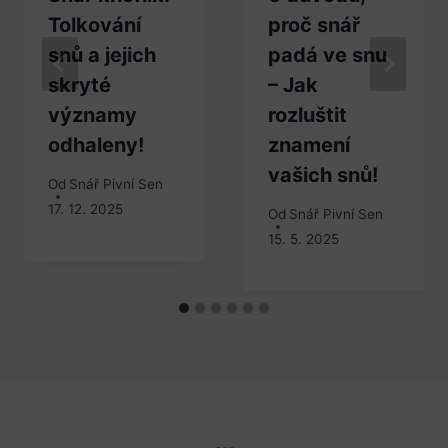
Tolkování
proč snář
snů a jejich
padá ve snu
skryté
– Jak
významy
rozluštit
odhaleny!
znamení
vašich snů!
Od
Snář Pivní Sen
17. 12. 2025
Od
Snář Pivní Sen
15. 5. 2025