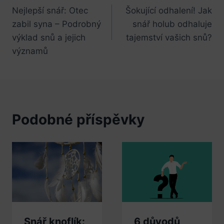
Nejlepší snář: Otec
Šokující odhalení! Jak
pro
zabil syna – Podrobný
snář holub odhaluje
příspěvek
výklad snů a jejich
tajemství vašich snů?
významů
Podobné příspěvky
Snář knoflík:
6 důvodů,