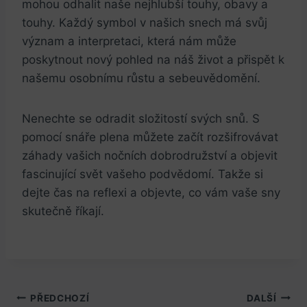
mohou odhalit naše nejhlubší touhy, obavy a
touhy. Každý symbol v našich snech má svůj
význam a interpretaci, která nám může
poskytnout nový pohled na náš život a přispět k
našemu osobnímu růstu a sebeuvědomění.
Nenechte se odradit složitostí svých snů. S
pomocí snáře plena můžete začít rozšifrovávat
záhady vašich nočních dobrodružství a objevit
fascinující svět vašeho podvědomí. Takže si
dejte čas na reflexi a objevte, co vám vaše sny
skutečně říkají.
Navigace
PŘEDCHOZÍ
DALŠÍ