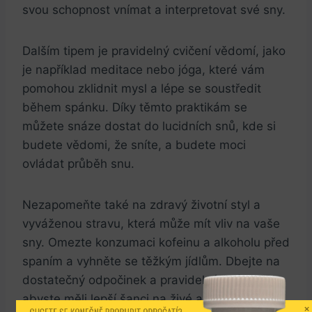
svou schopnost vnímat a interpretovat své sny.
Dalším tipem je pravidelný cvičení vědomí, jako
je například meditace nebo jóga, které vám
pomohou zklidnit mysl a lépe se soustředit
během spánku. Díky těmto praktikám se
můžete snáze dostat do lucidních snů, kde si
budete vědomi, že sníte, a budete moci
ovládat průběh snu.
Nezapomeňte také na zdravý životní styl a
vyváženou stravu, která může mít vliv na vaše
sny. Omezte konzumaci kofeinu a alkoholu před
spaním a vyhněte se těžkým jídlům. Dbejte na
dostatečný odpočinek a pravidelný spánek,
abyste měli lepší šanci na živé a