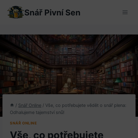
Přeskočit
Snář Pivní Sen
na
obsah
/
Snář Online
/
Vše, co potřebujete vědět o snář plena:
Odhalujeme tajemství snů!
SNÁŘ ONLINE
Vše, co potřebujete