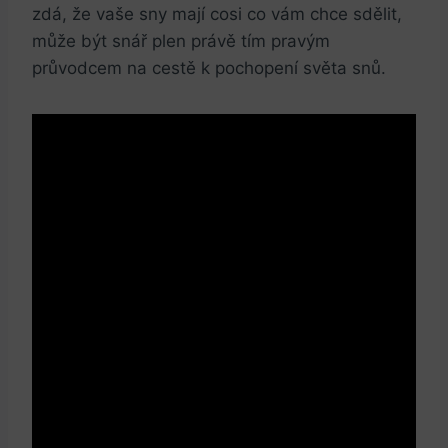
zdá, že vaše sny mají cosi co vám chce sdělit,
může být snář plen právě tím pravým
průvodcem na cestě k pochopení světa snů.