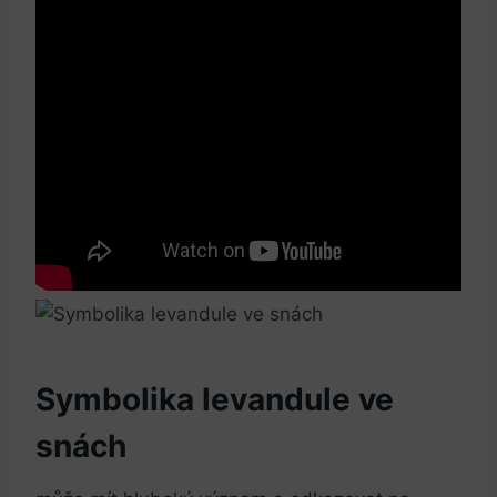
Symbolika levandule ve
snách