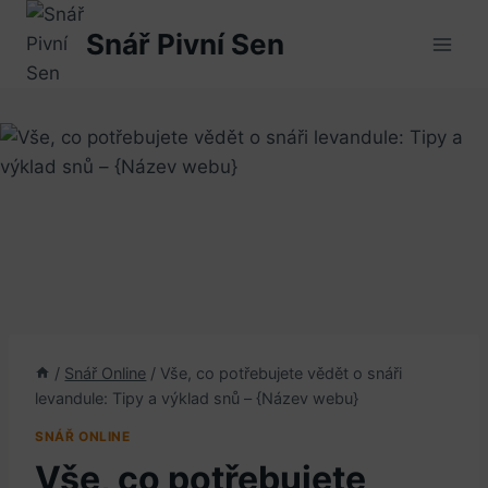
Přeskočit
Snář Pivní Sen
na
obsah
/
Snář Online
/
Vše, co potřebujete vědět o snáři
levandule: Tipy a výklad snů – {Název webu}
SNÁŘ ONLINE
Vše, co potřebujete