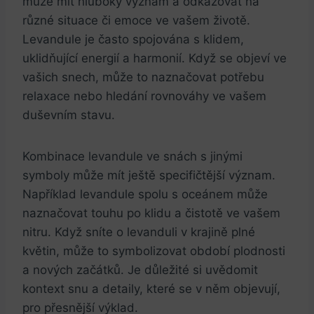
může mít hluboký význam a odkazovat na
různé situace či emoce ve vašem životě.
Levandule je často spojována s klidem,
uklidňující energií a harmonií. Když se objeví ve
vašich snech, může to naznačovat potřebu
relaxace nebo hledání rovnováhy ve vašem
duševním stavu.
Kombinace levandule ve snách s jinými
symboly může mít ještě specifičtější význam.
Například levandule spolu s oceánem může
naznačovat touhu po klidu a čistotě ve vašem
nitru. Když sníte o levanduli v krajině plné
květin, může to symbolizovat období plodnosti
a nových začátků. Je důležité si uvědomit
kontext snu a detaily, které se v něm objevují,
pro přesnější výklad.