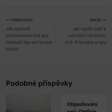
Navigace
PŘEDCHOZÍ
DALŠÍ
Jak správně
Jak využít snář k
pro
interpretovat své sny:
odhalení výherních
příspěvek
Nejlepší tipy od nevšra
snů: Průvodce a tipy
snáře!
Podobné příspěvky
Objasňování
snů: Oldřich