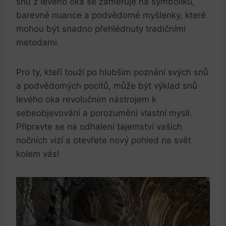
snů z levého oka se zaměřuje na symboliku,
barevné nuance a podvědomé myšlenky, které
mohou být snadno přehlédnuty tradičními
metodami.
Pro ty, kteří touží po hlubším poznání svých snů
a podvědomých pocitů, může být výklad snů
levého oka revolučním nástrojem k
sebeobjevování a porozumění vlastní mysli.
Připravte se na odhalení tajemství vašich
nočních vizí a otevřete nový pohled na svět
kolem vás!