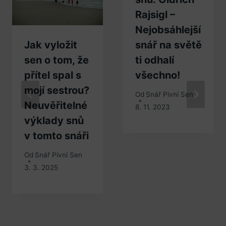
Rajsigl –
Nejobsáhlejší
Jak vyložit
snář na světě
sen o tom, že
ti odhalí
přítel spal s
všechno!
mojí sestrou?
Od
Snář Pivní Sen
Neuvěřitelné
8. 11. 2023
výklady snů
v tomto snáři
Od
Snář Pivní Sen
3. 3. 2025