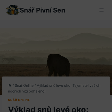
Přeskočit
Snář Pivní Sen
na
obsah
/
Snář Online
/
Výklad snů levé oko: Tajemství vašich
nočních vizí odhaleno!
SNÁŘ ONLINE
Výklad snů levé oko: