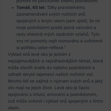
pomohl mi porozumět svému podvědomí.”
Tomáš, 45 let:
“Díky pravidelnému
zaznamenávání svých nočních snů
spojených s levým okem jsem zjistil, že mi
moje podvědomí posílá jasná varování a
rady ohledně mých osobních vztahů. Tyto
sny mi pomohly najít rovnováhu a uvědomit
si potřebu sebe-reflexe.”
Výklad snů levé oko je jedním z
nejzajímavějších a nejzáhadnějších témat, která
může otevřít dveře do našeho podvědomí a
odhalit skryté tajemství našich nočních vizí.
Mnoho lidí se zajímá o význam svých snů a jaký
vliv mají na jejich život. Levé oko je často
spojováno s intuicí, emocemi a podvědomím,
což může ovlivnit i výklad snů spojených s tímto
okem.