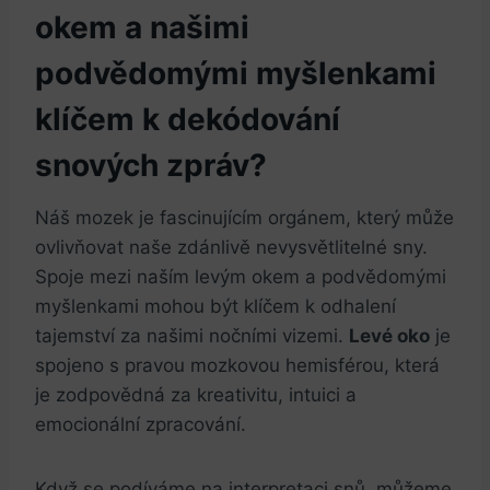
okem a našimi
podvědomými myšlenkami
klíčem k dekódování
snových zpráv?
Náš mozek je fascinujícím orgánem, který může
ovlivňovat naše zdánlivě nevysvětlitelné sny.
Spoje mezi naším levým okem a podvědomými
myšlenkami mohou být klíčem k odhalení
tajemství za našimi nočními vizemi.
Levé oko
je
spojeno s pravou mozkovou hemisférou, která
je zodpovědná za kreativitu, intuici a
emocionální zpracování.
Když se podíváme na interpretaci snů, můžeme