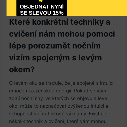
OBJEDNAT NYNÍ
SE SLEVOU 15%
NEMÁM ZÁJEM, NECHCI SE CÍTIT ODPOČATÝ A 
SVĚŽÍ
Které konkrétní techniky a
cvičení nám mohou pomoci
lépe porozumět nočním
vizím spojeným s levým
okem?
O levém oku se traduje, že je spojené s intuicí,
emocemi a ženskou energií. Pokud se vám
zdají noční sny, ve kterých se objevuje levé
oko, může to naznačovat zvýšenou intuici a
schopnost vnímat skryté významy. Existuje
několik technik a cvičení, které vám mohou