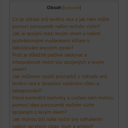
Obsah
[
schovat
]
Co je výklad snů levého oka a jak nám může
pomoci porozumět našim nočním vizím?
Jak je spojení mezi levým okem a našimi
podvědomými myšlenkami klíčem k
dekódování snových zpráv?
Proč je důležité pečlivě sledovat a
interpretovat noční vizí spojených s levým
okem?
Jak můžeme využít poznatků z výkladu snů
levého oka k dosažení osobního růstu a
sebepoznání?
Které konkrétní techniky a cvičení nám mohou
pomoci lépe porozumět nočním vizím
spojeným s levým okem?
Jak mohou být naše noční sny odhalením
našich skrytých obav, touh a ambicí?