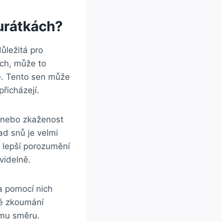
urátkách?
ůležitá pro
ch, může to
ě. Tento sen může
řicházejí.
i nebo zkaženost
ad snů je velmi
o lepší porozumění
videlně.
a pomocí nich
né zkoumání
ímu směru.