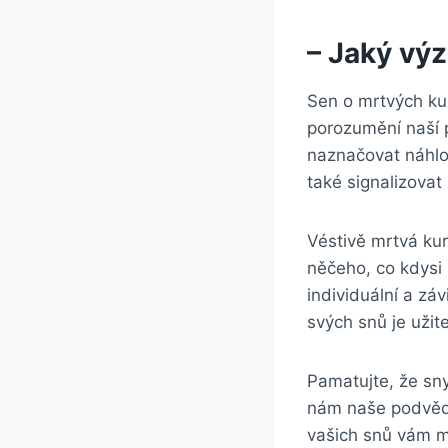
– Jaký vý
Sen o mrtvých ku
porozumění naší 
naznačovat náhlo
také signalizovat
Véstivě mrtvá ku
něčeho, co kdysi 
individuální a zá
svých snů je užit
Pamatujte, že sn
nám naše podvědo
vašich snů vám m