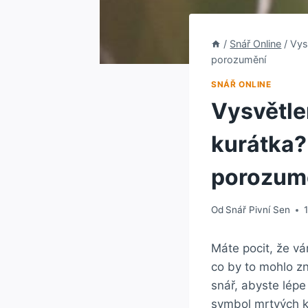
/
Snář Online
/
Vys
porozumění
SNÁŘ ONLINE
Vysvětle
kurátka? 
porozum
Od
Snář Pivní Sen
Máte pocit, že vá
co by to mohlo z
snář, abyste lép
symbol mrtvých k