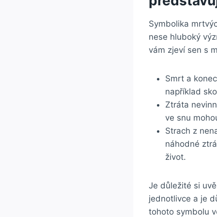
představu
Symbolika mrtvýc
nese hluboký výz
vám zjeví sen s 
Smrt a konec
například sko
Ztráta nevinn
ve snu mohou
Strach z nena
náhodné ztrá
život.
Je důležité si u
jednotlivce a je d
tohoto symbolu v