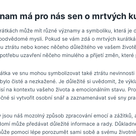
znam má pro nás sen o mrtvých k
rátkách může mít různé významy a symboliku, která je d
podvědomé mysli. Pokud se vám zdá o mrtvých kurátká
u ztrátu nebo konec něčeho důležitého ve vašem život
 potřebu uzavření něčeho minulého a přijetí změn, které p
rátka ve snu mohou symbolizovat také ztrátu nevinnost
bylo čisté a nezkažené. Je důležité si uvědomit, že výkl
visí na kontextu vašeho života a emocionálním stavu. Pr
ečné si vytvořit osobní snář a zaznamenávat své sny pra
y jsou náš mozolný způsob zpracování emocí a zážitků, 
mí může předávat důležité informace a rady. Důklad
ůže pomoci lépe porozumět sami sobě a svému životn