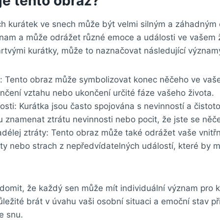
je tento obraz?
h kurátek ve snech může být velmi silným a záhadným 
nam a může odrážet různé emoce a události ve vašem ž
mrtvými kurátky, může to naznačovat následující význam
: Tento obraz může symbolizovat konec něčeho ve vašem
nčení vztahu nebo ukončení určité fáze vašeho života.
osti: Kurátka jsou často spojována s nevinností a čistot
 znamenat ztrátu nevinnosti nebo pocit, že jste se něče
délej ztráty: Tento obraz může také odrážet vaše vnitř
ty nebo strach z nepředvídatelných událostí, které by 
vědomit, že každý sen může mít individuální význam pro
ůležité brát v úvahu vaši osobní situaci a emoční stav při
e snu.