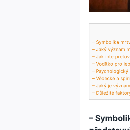
– Symbolika mrtv
– Jaký význam m
– Jak interpreto
– Vodítko pro le
– Psychologický
– Vědecké a spir
– Jaký je význam
– Důležité fakto
– Symboli