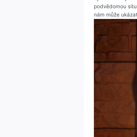
podvědomou situa
nám může ukázat h