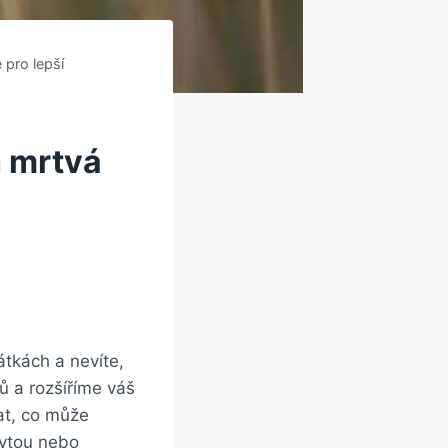
 pro lepší
h mrtvá
átkách a nevíte,
 a rozšíříme váš
at, co může
rytou nebo