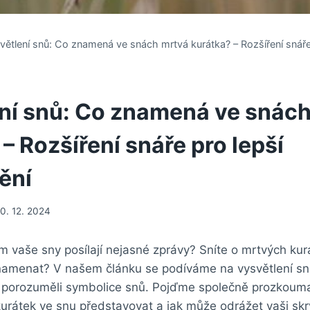
větlení snů: Co znamená ve snách mrtvá kurátka? – Rozšíření snáře
ní snů: Co znamená ve snác
– Rozšíření snáře pro lepší
ění
10. 12. 2024
m vaše sny posílají nejasné zprávy? Sníte o mrtvých kur
namenat? V našem článku se podíváme na vysvětlení snů
e porozuměli symbolice snů. Pojďme společně prozkoum
urátek ve snu představovat a jak může odrážet vaši sk