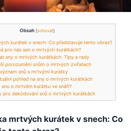
Obsah
[
schovat
]
ých kurátek v snech: Co představuje tento obraz?
á pro nás sen o mrtvých kurátkách?
vat sny o mrtvých kurátkách: Tipy a rady
pší porozumění snům o mrtvých zvířatech
 význam snů s mrtvými kurátky
ituální pohled na sny o mrtvých kurátkách
 snu o mrtvém kurátku ve snáři?
ry pro dekódování snů o mrtvých kurátkách
ka mrtvých kurátek v snech: Co