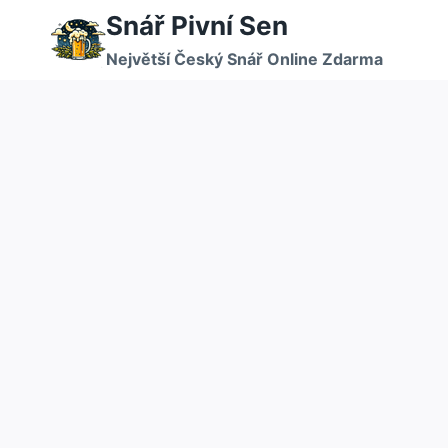
Přeskočit
Snář Pivní Sen
na
Největší Český Snář Online Zdarma
obsah