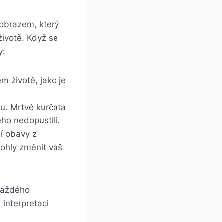
obrazem, který
ivotě. Když se
y:
 životě, jako je
ou. Mrtvé kurčata
ho nedopustili.
ní obavy z
mohly změnit váš
 každého
 interpretaci