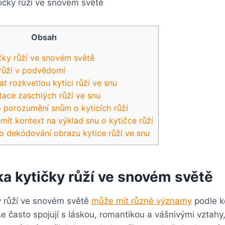
Obsah
čky růží ve snovém světě
růží v podvědomí
at rozkvetlou kytici růží ve snu
tace zaschlých růží ve snu
 porozumění snům o kyticích růží
mít kontext na výklad snu o kytičce růží
 o dekódování obrazu kytice růží ve snu
ka kytičky růží ve snovém světě
y růží ve snovém světě
může mít různé významy
podle k
se často spojují s láskou, romantikou a vášnivými vztah