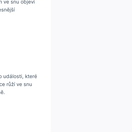
m ve snu objeví
esnější
 události, které
ce růží ve snu
ně.