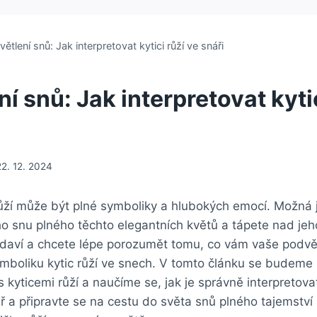
ětlení snů: Jak interpretovat kytici růží ve snáři
í snů: Jak interpretovat kytic
22. 12. 2024
 růží může být plné symboliky a hlubokých emocí. Možná
ého snu plného těchto elegantních květů a tápete nad j
ědaví a chcete lépe porozumět tomu, co vám vaše pod
ymboliku kytic růží ve snech. V tomto článku se budem
s kyticemi růží a naučíme se, jak je správně interpretova
ář a připravte se na cestu do světa snů plného tajemstv