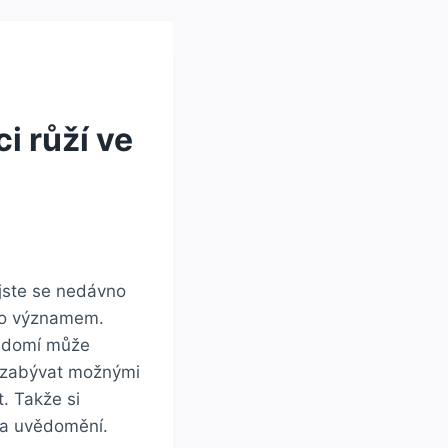
i růží ve
 jste se nedávno
eho významem.
vědomí může
e zabývat možnými
t. Takže si
í a uvědomění.