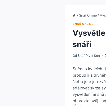
/
Snář Online
/
Vysv
SNÁŘ ONLINE
Vysvětlen
snáři
Od
Snář Pivní Sen
Snění o kyticích
probudili z divn
Nebo jste jen zv
sdělovat skrze s
vysvětleními snů 
připravte svůj sn