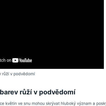
barev růží v podvědomí
e květin ve snu mohou skrývat hluboký význam a pos