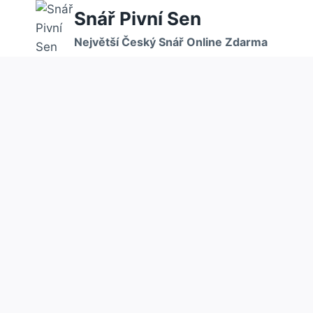
Přeskočit
Snář Pivní Sen
na
Největší Český Snář Online Zdarma
obsah