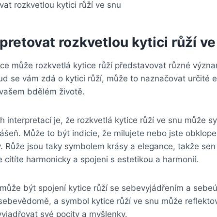
rpretovat rozkvetlou kytici růží v
ce může rozkvetlá kytice růží představovat různé význ
ud se vám zdá o kytici růží, může to naznačovat určité 
 vašem bdělém životě.
interpretací je, že rozkvetlá kytice růží ve snu může s
šeň. Může to být indicie, že milujete nebo jste obklope
y. Růže jsou taky symbolem krásy a elegance, takže sen 
 cítíte harmonicky a spojeni s estetikou a harmonií.
í může být spojení kytice růží se sebevyjádřením a seb
a sebevědomě, a symbol kytice růží ve snu může reflekto
vyjadřovat své pocity a myšlenky.