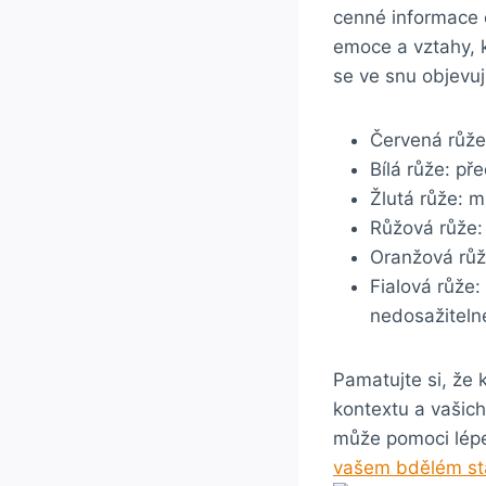
cenné informace 
emoce a vztahy, k
se ve snu objevují
Červená růže
Bílá růže: př
Žlutá růže: m
Růžová růže:
Oranžová růže
Fialová růže
nedosažiteln
Pamatujte si, že 
kontextu a vašic
může pomoci lépe
vašem bdělém st