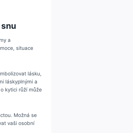
e snu
amy a
emoce, situace
ymbolizovat lásku,
ni láskyplnými a
o kytici růží může
eúctou. Možná se
vat vaši osobní