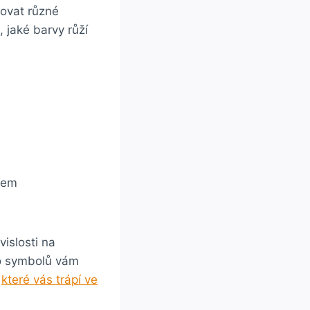
ovat různé
 jaké barvy růží
čem
islosti na
to symbolů vám
,
které vás trápí ve