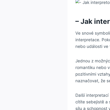
– Jak inte
Ve snové symboli
interpretace. Pok
nebo události ve
Jednou z možných 
romantiku nebo vá
pozitivními vztah
naznačovat, že se
Další interpretac
cítíte sebejistě 
sílu a schopnost 