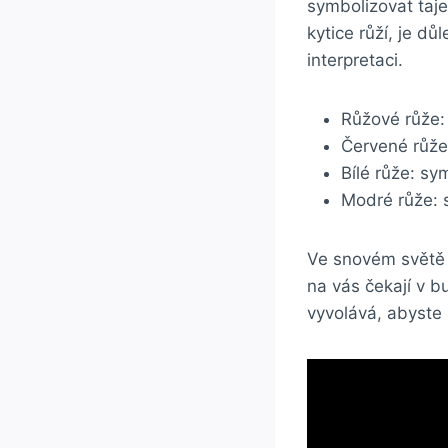
symbolizovat taje
kytice růží, je dů
interpretaci.
Růžové růže:
Červené růže
Bílé růže: sy
Modré růže: 
Ve snovém světě 
na vás čekají v b
vyvolává, abyste