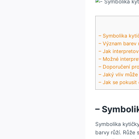
– Symbolika kyti
– Význam barev 
– Jak interpretov
– Možné interpre
– Doporučení pro
– Jaký vliv může 
– Jak se pokusit
– Symboli
Symbolika kytičk
barvy růží. Růže 