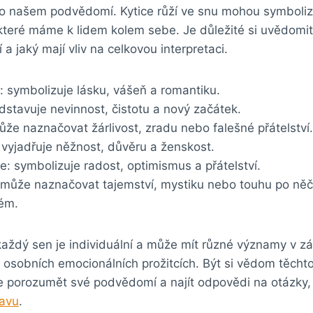
o našem podvědomí. Kytice růží ve snu mohou symboliz
teré máme k lidem kolem sebe. Je důležité si uvědomit,
 a jaký mají vliv na celkovou interpretaci.
: symbolizuje lásku, vášeň a romantiku.
edstavuje nevinnost, čistotu a nový začátek.
ůže naznačovat žárlivost, zradu nebo falešné přátelství.
 vyjadřuje něžnost, důvěru a ženskost.
: symbolizuje radost, optimismus a přátelství.
: může naznačovat tajemství, mystiku nebo touhu po ně
ém.
každý sen je individuální a může mít různé významy v záv
h osobních emocionálních prožitcích. Být si vědom těch
 porozumět své podvědomí a najít odpovědi na otázky
avu
.