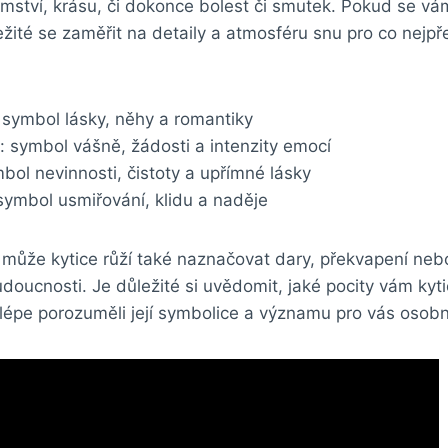
mství, krásu, či dokonce bolest či smutek. Pokud se vá
ležité se zaměřit na detaily a atmosféru snu pro co nejpř
 symbol lásky, něhy a romantiky
: symbol vášně, žádosti a intenzity emocí
mbol nevinnosti, čistoty a upřímné lásky
symbol usmiřování, klidu a naděje
může kytice růží také naznačovat dary, překvapení nebo
udoucnosti. Je důležité si uvědomit, jaké pocity vám kyti
 lépe porozuměli její symbolice a významu pro vás osob