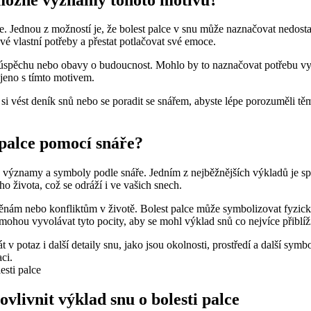
e. Jednou z možností je, že bolest palce v snu může naznačovat nedost
své vlastní potřeby a přestat potlačovat své emoce.
pěchu nebo obavy o budoucnost. Mohlo by to naznačovat potřebu vyrovn
jeno s tímto motivem.
 si vést deník snů nebo se poradit se snářem, abyste lépe porozuměli 
i palce pomocí snáře?
né významy a symboly podle snáře. Jedním z nejběžnějších výkladů je 
o života, což se odráží i ve vašich snech.
m nebo konfliktům v životě. Bolest palce může symbolizovat fyzicko
mohou vyvolávat tyto pocity, aby se mohl výklad snů co nejvíce přiblížit
át v potaz i další detaily snu, jako jsou okolnosti, prostředí a další s
ci.
vlivnit výklad snu o bolesti palce