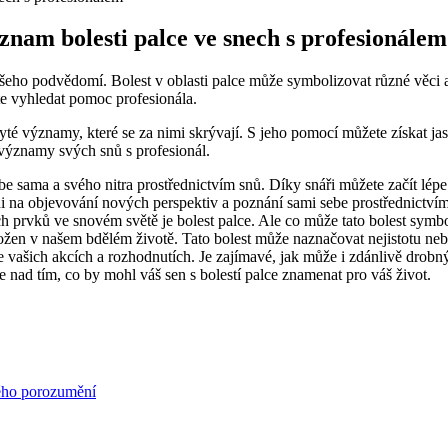
znam bolesti palce ve snech s profesionálem
šeho podvědomí. Bolest v oblasti palce může symbolizovat různé věci a j
jte vyhledat pomoc profesionála.
é významy, které se za nimi skrývají. S jeho pomocí můžete získat jas
 významy svých snů s profesionál.
ebe sama a svého nitra prostřednictvím snů. Díky snáři můžete začít lépe
i na objevování nových perspektiv a poznání sami sebe prostřednictvím
jších prvků ve snovém světě je bolest palce. Ale co může tato bolest sy
ožen v našem bdělém životě. Tato bolest může naznačovat nejistotu neb
e vašich akcích a rozhodnutích. Je zajímavé, jak může i zdánlivě drobný 
e nad tím, co by mohl váš sen s bolestí palce znamenat pro váš život.
ného porozumění