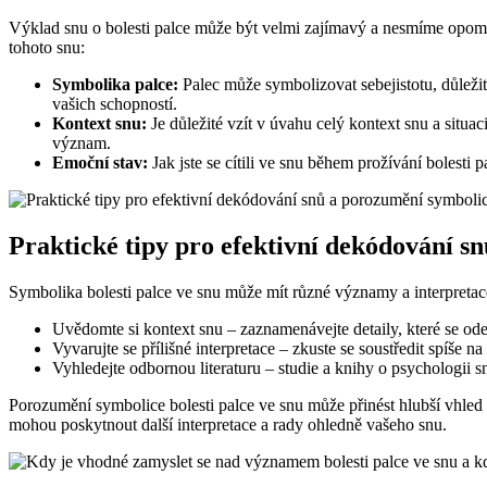
Výklad snu o bolesti palce může být velmi zajímavý a nesmíme opomeno
tohoto snu:
Symbolika palce:
Palec může symbolizovat sebejistotu, důležit
vašich schopností.
Kontext snu:
Je důležité vzít v úvahu celý kontext snu a situa
význam.
Emoční stav:
Jak jste se cítili ve snu během prožívání bolest
Praktické tipy pro efektivní dekódování sn
Symbolika bolesti palce ve snu může mít různé významy a interpretac
Uvědomte si kontext snu – zaznamenávejte detaily, které se odeh
Vyvarujte se přílišné interpretace – zkuste se soustředit spíš
Vyhledejte odbornou literaturu – studie a knihy o psychologi
Porozumění symbolice bolesti palce ve snu může přinést hlubší vhled
mohou poskytnout další interpretace a rady ohledně vašeho snu.