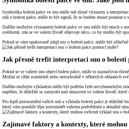
Symbolika bolesti palce ve snu může mít různé významy a interpretac
zdá o bolesti palce, může to být signál, že se budete muset postarat o 
Dalším možným významem bolesti palce ve snu může být strach z neús
uvědomit, zda se ve vašem životě objevuje něco, co by mohlo být spo
Pokud se vám opakovaně zdají sny o bolesti palce, může být užitečné
Jak přesně trefit interpretaci snu o bolest
Pokud se ve vašem snu objeví bolest palce, může to naznačovat růz
Možná se cítíte zranitelně nebo nerozhodně v některých oblastech svéh
Dalším možným výkladem může být potřeba čelit nevyhnutelným změná
napětím. Je důležité se zamyslet nad situacemi ve vašem životě, které 
Pro lepší porozumění vašich snů a výkladu bolesti palce je důležité br
který vám pomůže lépe porozumět vašemu podvědomí a aktuální situa
Zajímavé faktory a kontexty, které mohou o