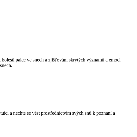
í bolesti palce ve snech a zjišťování skrytých významů a emocí
snech.
uici a nechte se vést prostřednictvím svých snů k poznání a