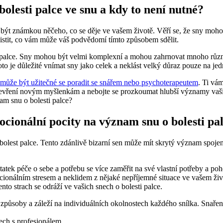
lesti palce ve snu a kdy to není nutné?
být známkou něčeho, co se děje ve vašem životě. Věří se, že sny moho
zjistit, co vám může váš podvědomí tímto způsobem sdělit.
lest palce. Sny mohou být velmi komplexní a mohou zahrnovat mnoho rů
je důležité vnímat sny jako celek a neklást velký důraz pouze na jedno
může být užitečné se poradit se snářem nebo psychoterapeutem
. Ti vá
 otevření novým myšlenkám a nebojte se prozkoumat hlubší významy vaš
ocionální pocity na význam snu o bolesti pa
li bolest palce. Tento zdánlivě bizarní sen může mít skrytý význam spo
tek péče o sebe a potřebu se více zaměřit na své vlastní potřeby a po
cionálním stresem a neklidem z nějaké nepříjemné situace ve vašem živ
to strach se odráží ve vašich snech o bolesti palce.
 způsoby a záleží na individuálních okolnostech každého snílka. Snařen