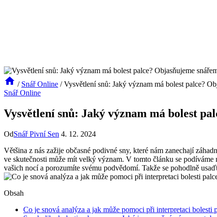
/
Snář Online
/
Vysvětlení snů: Jaký význam má bolest palce? O
Snář Online
Vysvětlení snů: Jaký význam má bolest pa
Od
Snář Pivní Sen
4. 12. 2024
Většina z nás zažije občasné podivné sny, které nám zanechají záhadný
ve skutečnosti může mít velký význam. V tomto článku se podíváme na
vašich nocí a porozumíte svému podvědomí. Takže se pohodlně usaďte 
Obsah
Co je snová analýza a jak může pomoci při interpretaci bolesti 