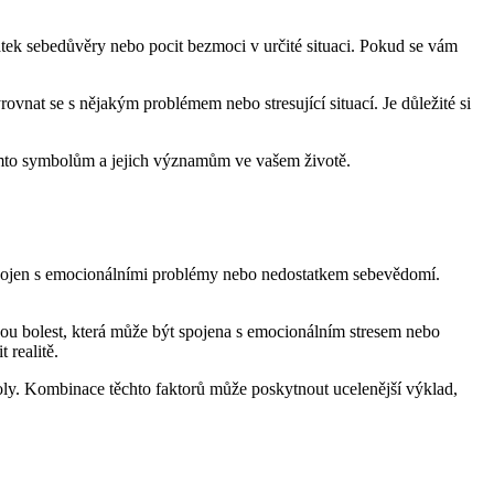
atek sebedůvěry nebo pocit bezmoci v určité situaci. Pokud se vám
at se s nějakým problémem nebo stresující situací. Je důležité si
těmto symbolům a jejich významům ve vašem životě.
spojen s emocionálními problémy nebo nedostatkem sebevědomí.
u bolest, která může být spojena s emocionálním stresem nebo
 realitě.
ymboly. Kombinace těchto faktorů může poskytnout ucelenější výklad,