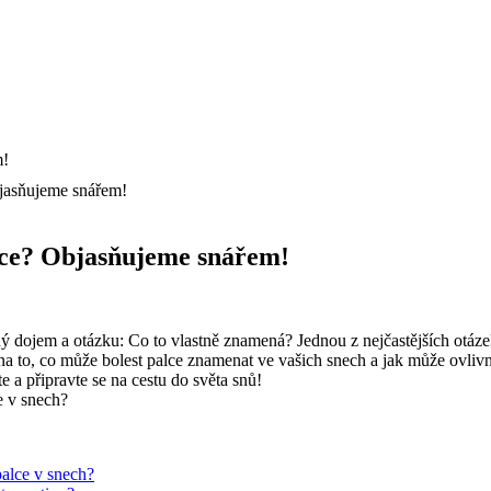
bjasňujeme snářem!
lce? Objasňujeme snářem!
 dojem a otázku: Co to vlastně znamená? Jednou z nejčastějších otázek v
 to, co může bolest palce znamenat ve vašich snech a jak může ovlivni
a připravte se na cestu do světa snů!
palce v snech?