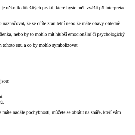
několik důležitých prvků, které byste měli zvážit při interpretaci
 naznačovat, že se cítíte zranitelní nebo že máte obavy ohledně
yšlenka, nebo by to mohlo mít hlubší emocionální či psychologický
am tohoto snu a co by mohlo symbolizovat.
jsou:
í.
ů.
máte nadále pochybnosti, můžete se obrátit na snáře, kteří vám