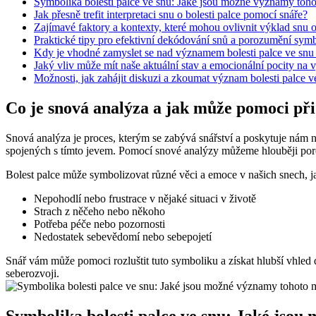
Symbolika bolesti palce ve snu: Jaké jsou možné významy toh
Jak přesně trefit interpretaci snu o bolesti palce pomocí snáře?
Zajímavé faktory a kontexty, které mohou ovlivnit výklad snu o
Praktické tipy pro efektivní dekódování snů a porozumění symbo
Kdy je vhodné zamyslet se nad významem bolesti palce ve snu 
Jaký vliv může mít naše aktuální stav a emocionální pocity na 
Možnosti, jak zahájit diskuzi a zkoumat význam bolesti palce v
Co je snová analýza a jak může pomoci při 
Snová analýza je proces, kterým se zabývá snářství a poskytuje nám n
spojených s tímto jevem. Pomocí snové analýzy můžeme hlouběji po
Bolest palce může symbolizovat různé věci a emoce v našich snech, ja
Nepohodlí nebo frustrace v nějaké situaci v životě
Strach z něčeho nebo někoho
Potřeba péče nebo pozornosti
Nedostatek sebevědomí nebo sebepojetí
Snář vám může pomoci rozluštit tuto symboliku a získat hlubší vhled 
seberozvoji.
Symbolika bolesti palce ve snu: Jaké jso