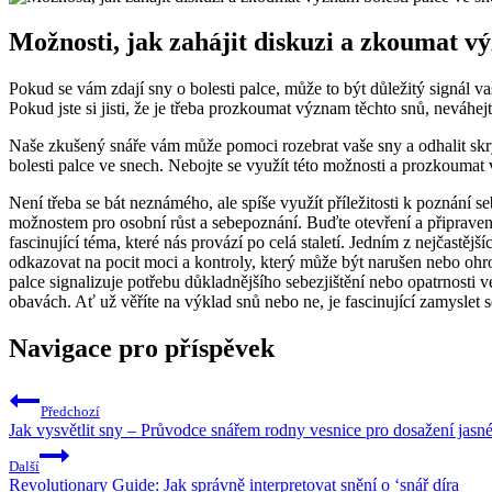
Možnosti, jak zahájit diskuzi a zkoumat vý
Pokud se vám zdají sny o bolesti palce, může to být důležitý signál va
Pokud jste si jisti, že je třeba prozkoumat význam těchto snů, neváhe
Naše zkušený snáře vám může pomoci rozebrat vaše sny a odhalit skryt
bolesti palce ve snech. Nebojte se využít této možnosti a prozkoumat
Není třeba se bát neznámého, ale spíše využít příležitosti k poznání s
možnostem pro osobní růst a sebepoznání. Buďte otevření a připraven
fascinující téma, které nás provází po celá staletí. Jedním z nejčastě
odkazovat na pocit moci a kontroly, který může být narušen nebo ohr
palce signalizuje potřebu důkladnějšího sebezjištění nebo opatrnosti v
obavách. Ať už věříte na výklad snů nebo ne, je fascinující zamyslet s
Navigace pro příspěvek
Předchozí
Jak vysvětlit sny – Průvodce snářem rodny vesnice pro dosažení jas
Další
Revolutionary Guide: Jak správně interpretovat snění o ‘snář díra