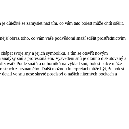
e důležité se zamyslet nad tím, co vám tato bolest může chtít sdělit.
nější obraz toho, co vám vaše podvědomí snaží sdělit prostřednictvím
 chápat svoje sny a jejich symboliku, a tím se otevřít novým
 analýzy snů s profesionálem. Vysvětlení snů je dlouho diskutovaný a
mbolizovat? Podle snářů a odborníků na výklad snů, bolest palce může
o strach z neznámého. Další možnou interpretací může být, že bolest
detail ve snu nese skryté poselství o našich niterných pocitech a