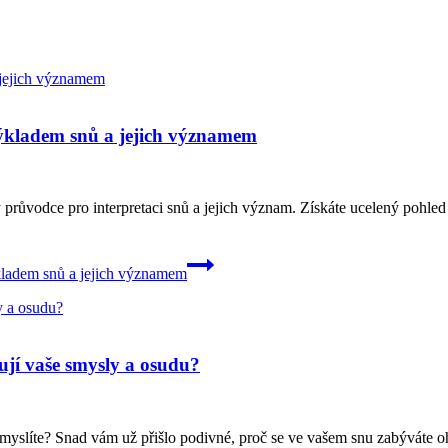
výkladem snů a jejich významem
ý průvodce pro interpretaci snů a jejich význam. Získáte ucelený pohle
kladem snů a jejich významem
ňují vaše smysly a osudu?
i myslíte? Snad vám už přišlo podivné, proč se ve vašem snu zabýváte o