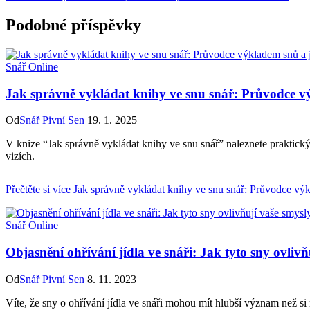
Podobné příspěvky
Snář Online
Jak správně vykládat knihy ve snu snář: Průvodce 
Od
Snář Pivní Sen
19. 1. 2025
V knize “Jak správně vykládat knihy ve snu snář” naleznete praktick
vizích.
Přečtěte si více
Jak správně vykládat knihy ve snu snář: Průvodce vý
Snář Online
Objasnění ohřívání jídla ve snáři: Jak tyto sny ovliv
Od
Snář Pivní Sen
8. 11. 2023
Víte, že sny o ohřívání jídla ve snáři mohou mít hlubší význam než s