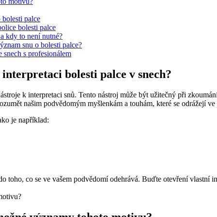
oto motivu?
 bolesti palce
lice bolesti palce
a kdy to není nutné?
význam snu o bolesti palce?
e snech s profesionálem
interpretaci bolesti palce v snech?
ástroje k interpretaci snů. Tento nástroj může být užitečný při zkoumán
rozumět našim podvědomým myšlenkám a touhám, které se odrážejí ve 
ko je například:
do toho, co se ve vašem podvědomí odehrává. Buďte otevření vlastní int
u možné významy tohoto motivu?