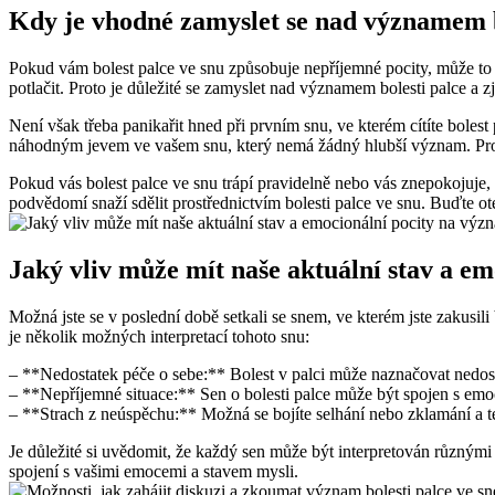
Kdy je vhodné zamyslet se nad významem bo
Pokud vám bolest palce ve snu způsobuje nepříjemné pocity, může to 
potlačit. Proto je důležité se zamyslet nad významem bolesti palce a 
Není však třeba panikařit hned při prvním snu, ve kterém cítíte bo
náhodným jevem ve vašem snu, který nemá žádný hlubší význam. Proto 
Pokud vás bolest palce ve snu trápí pravidelně nebo vás znepokojuje,
podvědomí snaží sdělit prostřednictvím bolesti palce ve snu. Buďte
Jaký vliv může mít naše aktuální stav a em
Možná jste se v poslední době setkali se snem, ve kterém jste zakusi
je několik možných interpretací tohoto snu:
– **Nedostatek péče o sebe:** Bolest v palci může naznačovat nedosta
– **Nepříjemné situace:** Sen o bolesti palce může být spojen s emo
– **Strach z neúspěchu:** Možná se bojíte selhání nebo zklamání a ten
Je důležité si uvědomit, že každý sen může být interpretován různými
spojení s vašimi emocemi a stavem mysli.