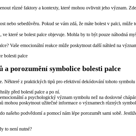
ut různé faktory a kontexty, které mohou ovlivnit jeho význam. Zde je 
ost nebo sebedůvěru. Pokud se vám zdá, že máte bolest v palci, může to
ci, ve které se bolest palce objevuje. Mohla by to být pouze náhodná m
i palce? Vaše emocionální reakce může poskytnout další náhled na význ
ů a porozumění symbolice bolesti palce
e. Některé z praktických tipů pro efektivní dekódování tohoto symbolu 
rály před bolestí palce a po ní.
e na emocionální a psychologický význam symbolu než na doslovné chápán
i snů mohou poskytnout užitečné informace o významech různých symbol
 do našeho podvědomí a pomocí nám lépe porozumět sami sobě. Jestliže 