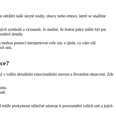
u odrážet naše skryté touhy, obavy nebo emoce, které se snažíme
zných symbolů a významů. Je možné, že bolest palce může být jen
tlivé detaily.
m mohou pomoci interpretovat vaše sny a zjistit, co vám váš
ich snů.
lce?
jený s vaším aktuálním emocionálním stavem a životními situacemi. Zde
hodu.
otě.
í může poskytnout užitečné nástroje k porozumění vašich snů a jejich