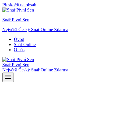
Přeskočit na obsah
Snář Pivní Sen
Největší Český Snář Online Zdarma
Úvod
Snář Online
O nás
Snář Pivní Sen
Největší Český Snář Online Zdarma