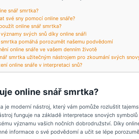
line snář smrtka?
vat své sny pomocí online snáře?
použít online snář smrtka?
 významy svých snů díky online snáři
ář smrtka pomáhá porozumět našemu podvědomí
nění online snáře ve vašem denním životě
 snář smrtka užitečným nástrojem pro zkoumání svých snov
ní online snáře v interpretaci snů?
uje online snář smrtka?
a je moderní nástroj, který vám pomůže rozluštit tajems
nástroj funguje na základě interpretace snových symbo
ému významu vašich nočních dobrodružství. Díky online
nné informace o své podvědomí a učit se lépe porozumě