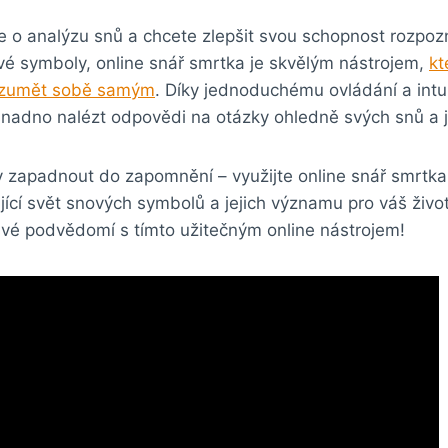
e o analýzu snů a chcete zlepšit svou schopnost rozpoz
vé symboly, online snář smrtka je skvělým nástrojem,
kt
ozumět sobě samým
. Díky jednoduchému ovládání a intu
snadno nalézt odpovědi na otázky ohledně svých snů a 
 zapadnout do zapomnění – využijte online snář smrtka
jící svět snových symbolů a jejich významu pro váš živo
své podvědomí s tímto užitečným online nástrojem!