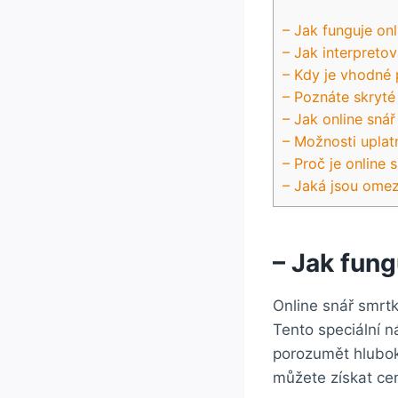
– Jak funguje on
– Jak interpreto
– Kdy je vhodné 
– Poznáte skryté
– Jak online sn
– Možnosti uplat
– Proč je online
– Jaká jsou omeze
– Jak fung
Online snář smrtk
Tento speciální 
porozumět hlubok
můžete získat ce