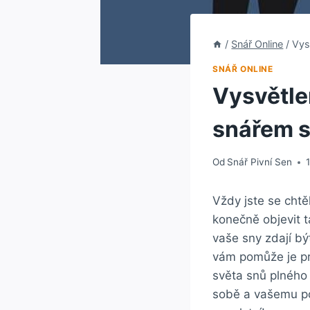
/
Snář Online
/
Vys
SNÁŘ ONLINE
Vysvětlen
snářem s
Od
Snář Pivní Sen
Vždy jste se cht
konečně objevit t
vaše sny zdají b
vám pomůže je pro
světa snů plného
sobě a vašemu po