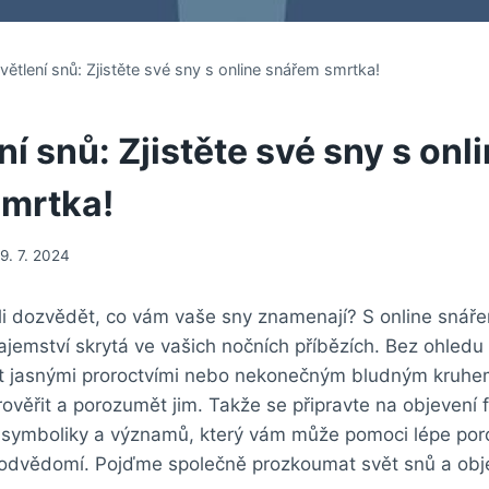
větlení snů: Zjistěte své sny s online snářem smrtka!
í snů: Zjistěte své sny s onl
mrtka!
19. 7. 2024
ěli dozvědět, co vám vaše sny znamenají? S online sná
ajemství skrytá ve vašich nočních příbězích. Bez ohledu
ýt jasnými proroctvími nebo nekonečným bludným kruhem
věřit a porozumět jim. Takže se připravte na objevení f
 symboliky a významů, který vám může pomoci lépe po
dvědomí. Pojďme společně prozkoumat svět snů a objevi