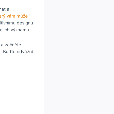
nat a
erý vám může
itivnímu designu
jejich významu.
 a začněte
t. Buďte odvážní