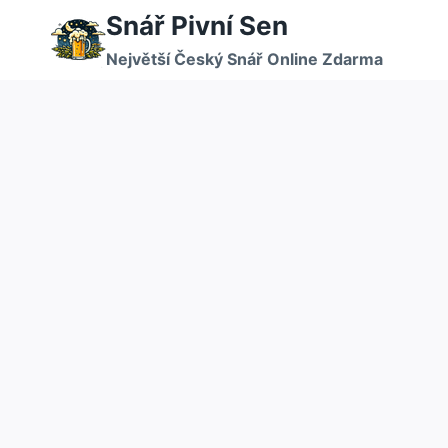
Přeskočit
Snář Pivní Sen
na
Největší Český Snář Online Zdarma
obsah