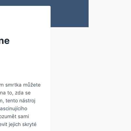
ine
řem smrtka můžete
 na to, zda se
, tento nástroj
ascinujícího
rozumět sami
t jejich skryté