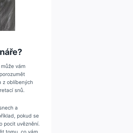
snáře?
t, může vám
 porozumět
m z oblíbených
retací snů.
 snech a
íklad, pokud se
o pocit uvěznění.
ět tomu, co vám