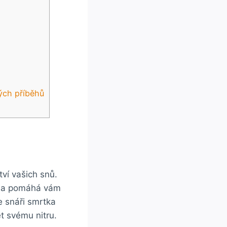
ých příběhů
tví vašich snů.
lů a pomáhá vám
 snáři smrtka
t svému nitru.