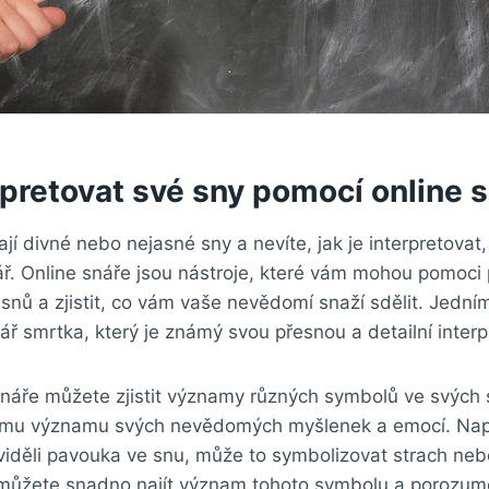
rpretovat své sny pomocí online 
í divné nebo nejasné sny a nevíte, jak je interpretova
ář. Online snáře jsou nástroje, které vám mohou pomoci
snů a zjistit, co vám vaše nevědomí snaží sdělit. Jední
nář smrtka, který je známý svou přesnou a detailní interp
snáře můžete zjistit významy různých symbolů ve svých
ímu významu svých nevědomých myšlenek a emocí. Např
viděli pavouka ve snu, může to symbolizovat strach neb
i můžete snadno najít význam tohoto symbolu a porozum