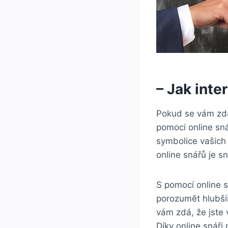
– Jak inte
Pokud se vám zdaj
pomoci online sn
symbolice vašich 
online snářů je s
S pomocí online 
porozumět hlubš
vám zdá, že jste 
Díky online snář