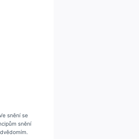
Ve snění se
ncipům snění
podvědomím.