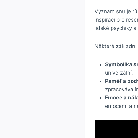
Význam snů je rů
inspiraci pro řeš
lidské psychiky 
Některé základní 
Symbolika s
univerzální.
Paměť a po
zpracovává i
Emoce a nál
emocemi a ná