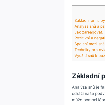
Základní principy
Analýza snů a p
Jak zareagovat,
Pozitivní a nega
Spojení mezi sn
Techniky pro ovlá
Využití snů k po
Základní p
Analýza snů je fa
odráží naše podv
může pomoci lép