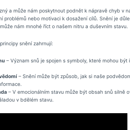
zný a může nám poskytnout podnět k nápravě chyb v n
ení problémů nebo motivaci k dosažení cílů. Snění je důle
a může nám mnohé říct o našem nitru a duševním stavu.
principy snění zahrnují:
nu
– Význam snů je spojen s symboly, které mohou být i
dvědomí
– Snění může být způsob, jak si naše podvědom
nformace.
ada
– V emocionálním stavu může být obsah snů silně o
ladou v bdělém stavu.