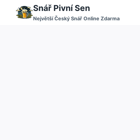
Přeskočit
Snář Pivní Sen
na
Největší Český Snář Online Zdarma
obsah