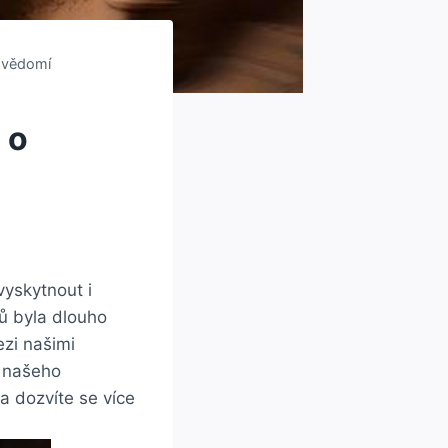
odvědomí
 o
vyskytnout i
ů byla dlouho
ezi našimi
o našeho
a dozvíte se více