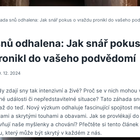
ada snů odhalena: Jak snář pokus o vraždu pronikl do vašeho p
nů odhalena: Jak snář pokus
ronikl do vašeho podvědomí
9. 12. 2024
dy zdají sny tak intenzivní a živé? Proč se v nich mohou 
é události či nepředstavitelné situace? Tato záhada sn
ž do teď. Nový výzkum odhaluje fascinující spojitost m
ami a skrytými touhami a obavami. Jak se provlékají d
ňují naše myšlenky a chování? Přečtěte si tento článek 
u, který může být skrytý v každém z nás.