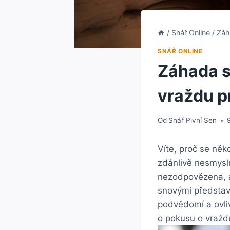
/
Snář Online
/
Záh
SNÁŘ ONLINE
Záhada s
vraždu p
Od
Snář Pivní Sen
Víte, proč se něk
zdánlivě nesmysln
nezodpovězena, a
snovými představ
podvědomí a ovliv
o pokusu o vražd