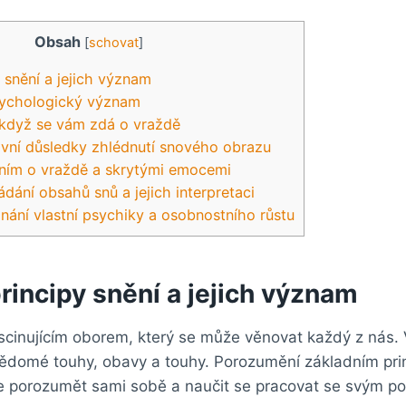
Obsah
[
schovat
]
 snění a jejich význam
sychologický význam
 když se vám zdá o vraždě
tivní důsledky zhlédnutí snového obrazu
ěním o vraždě a skrytými emocemi
dání obsahů snů a jejich interpretaci
znání vlastní psychiky a osobnostního růstu
rincipy snění a jejich význam
scinujícím oborem, který se může věnovat každý z nás. 
ědomé touhy, obavy a touhy. Porozumění základním pri
e porozumět sami sobě a naučit se pracovat se svým 