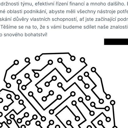
udržnosti týmu, ‍efektivní řízení financí a mnoho ‍dalšího
zné oblasti podnikání, abyste ‍měli ​všechny nástroje pot
získání důvěry vlastních schopností, ať jste‍ začínající ⁣pod
Těšíme se na to, že‌ s vámi ⁤budeme sdílet naše znalos
‍ snového bohatství!