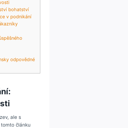
vosti
ství bohatství
nce⁣ v podnikání
zákazníky
 úspěšného
ečensky odpovědné
ání:
sti
zev, ale s
tomto⁤ článku​