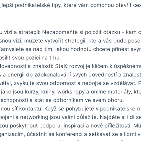
epší podnikatelské tipy,‍ které vám⁣ pomohou otevřít⁣ ces
 vizi a⁢ strategii: Nezapomeňte ⁢si položit otázku ‍- kam‍
nou ​vizi, můžete ‍vytvořit⁣ strategii, ⁣která vás ⁣bude ‍po
Zamyslete se ⁤nad ‌tím, jakou⁤ hodnotu chcete přinést sv
ílit svou pozici na⁣ trhu.
dovednosti a znalosti: Stalý rozvoj je klíčem k úspěšném
s a energii ​do zdokonalování svých dovedností ‍a znalost
větví, zvyšujte‍ svou odbornost a nebojte se ⁣vzdělávat.
 jako ⁢jsou kurzy, ‍knihy, ‌workshopy a online materiály, 
 schopnosti a ​stát ⁣se odborníkem⁤ ve svém oboru.
silnou ⁤síť kontaktů: Když se pohybujete v podnikatelském 
pojeni a networking jsou‍ velmi důležité. Najděte si lidi⁣ s
ou poskytnout podporu,⁢ inspiraci a nové příležitosti. ⁣Můž
anizacím,‌ účastnit se ‌konferencí a setkávat se ⁣s‌ lidmi v 