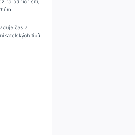
zinárodních sítí,
trhům.
aduje‌ čas a
nikatelských ⁢tipů