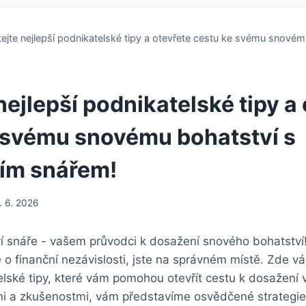
kejte nejlepší podnikatelské tipy a otevřete cestu ke svému snovém
nejlepší podnikatelské tipy a
 svému snovému bohatství s
ím snářem!
1. 6. 2026
ví snáře -‌ vašem průvodci k dosažení snového bohatství!
e o finanční nezávislosti, jste⁣ na správném ⁤místě. Zde 
lské tipy, které ‌vám ⁢pomohou otevřít cestu k ‍dosažení‍ vaš
mi a zkušenostmi, ‍vám představíme ⁣osvědčené ‌strategie