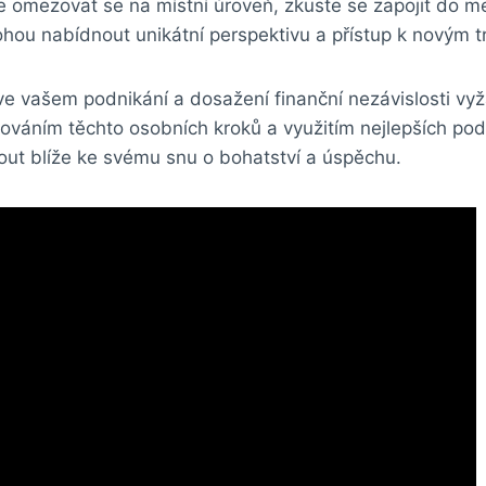
e omezovat‌ se na místní ‍úroveň, zkuste ⁤se zapojit do me
mohou nabídnout unikátní perspektivu a přístup k novým 
ve ‌vašem ⁤podnikání ⁢a dosažení finanční nezávislosti vyž
dováním ⁤těchto osobních kroků‌ a využitím nejlepších pod
ut blíže ke svému snu o bohatství a úspěchu.