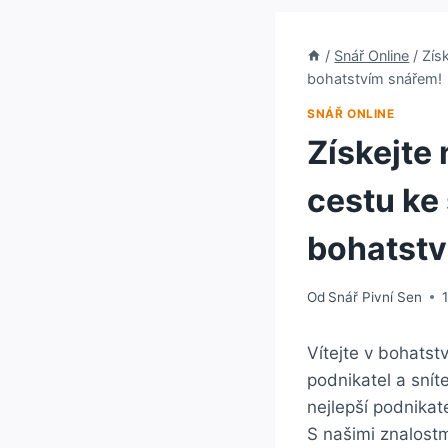
/
Snář Online
/
Zís
bohatstvím snářem!
SNÁŘ ONLINE
Získejte 
cestu ke
bohatstv
Od
Snář Pivní Sen
Vítejte v bohatst
podnikatel⁤ a snít
nejlepší⁣ podnikate
S ​našimi znalost