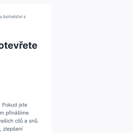
u bohatství s
 otevřete
 Pokud‍ jste
vám přinášíme
ich‌ cílů‌ a ‍snů.
, zlepšení