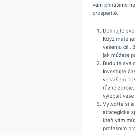
vám přinášíme nejl
prosperitě.
Definujte svou
‍Když máte jas
vašemu cíli. 
jak můžete pos
Budujte své​ 
Investujte ča
​ve ⁤vašem od
různé zdroje,
vylepšit vaše
Vytvořte si‍ 
strategicke⁢ s
kteří‌ vám můž
profesním​ org