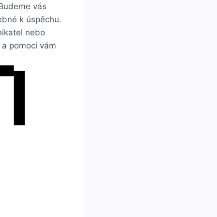
. ‍Budeme vás
řebné‍ k úspěchu.
nikatel⁣ nebo
ti a pomoci vám