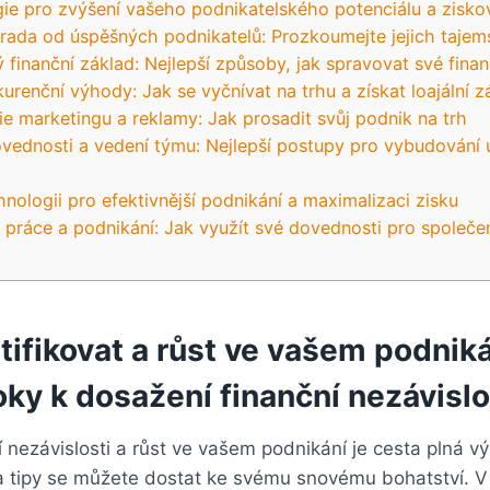
egie pro zvýšení vašeho podnikatelského potenciálu a ⁢zisko
rada⁤ od⁢ úspěšných podnikatelů:⁢ Prozkoumejte ⁤jejich tajem
ý finanční základ: ⁢Nejlepší způsoby, ⁣jak spravovat své⁤ fina
urenční⁢ výhody: Jak se vyčnívat⁤ na trhu a ‌získat loajální ⁣
ie marketingu‍ a ⁤reklamy: Jak prosadit ⁢svůj podnik ‌na trh
ovednosti ‍a vedení týmu: Nejlepší postupy pro‌ vybudování
chnologii pro efektivnější podnikání a ‌maximalizaci ⁤zisku
⁤ práce a podnikání: Jak využít své ⁣dovednosti ⁣pro ​spol
entifikovat​ a růst⁣ ve vašem podnik
oky k dosažení finanční nezávislo
 nezávislosti ⁣a růst ve⁢ vašem podnikání je ⁢cesta plná vý
 tipy se můžete‍ dostat ke⁢ svému ‍snovému⁣ bohatství. V 