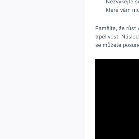
Nezvykejte⁢ s
⁣které ⁣vám ⁤
Pamějte,⁤ že růst 
trpělivost. Násle
se můžete posuno