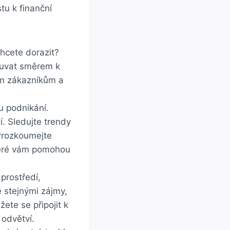
tu k ‍finanční
 chcete dorazit?
souvat​ směrem k
ým zákazníkům a‌
u podnikání.
í. Sledujte trendy
 Prozkoumejte
které‌ vám pomohou
⁢prostředí,
e ​stejnými zájmy,
ete se připojit k‍
⁣odvětví.​