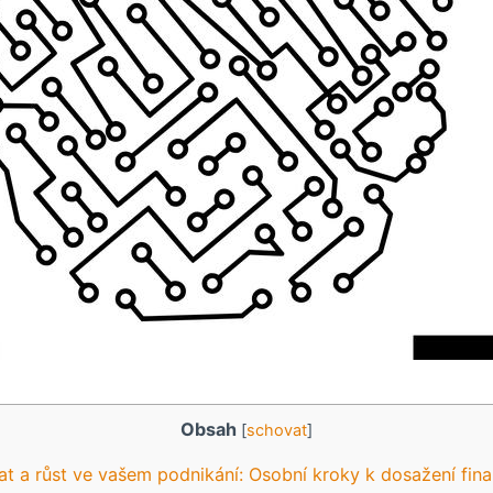
Obsah
[
schovat
]
ovat​ a růst⁣ ve vašem podnikání: Osobní⁢ kroky k dosažení fin