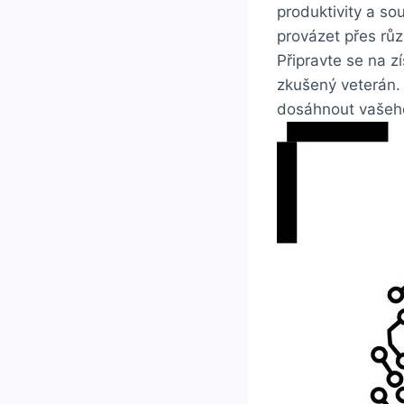
produktivity⁢ a so
provázet ‍přes rů
Připravte ⁢se ‌na ‍
zkušený veterán. 
dosáhnout vašeho