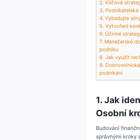
2. ​Klíčové strat
3. Podnikatelská 
4. Vybudujte ​siln
5. Vytvoření ⁤konk
6. Účinné strateg
7. Manažerské ⁣d
podniku
8. Jak využít​ te
9.⁢ Dobrovolnická
podnikání
1.‌ Jak⁣ id
Osobní⁢ kr
Budování finanční​
správnými kroky a