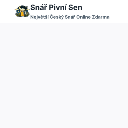
Přeskočit
Snář Pivní Sen
na
Největší Český Snář Online Zdarma
obsah